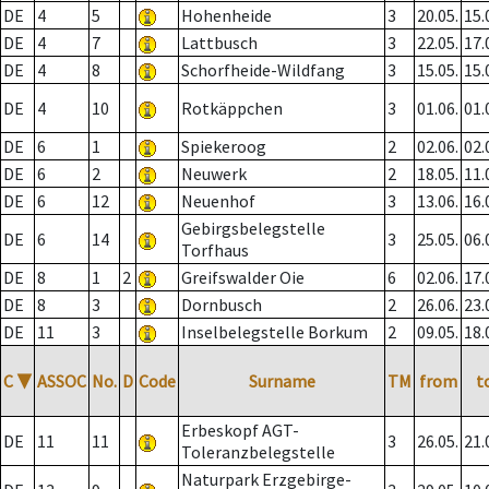
DE
4
5
Hohenheide
3
20.05.
15.
DE
4
7
Lattbusch
3
22.05.
17.
DE
4
8
Schorfheide-Wildfang
3
15.05.
15.
DE
4
10
Rotkäppchen
3
01.06.
01.
DE
6
1
Spiekeroog
2
02.06.
02.
DE
6
2
Neuwerk
2
18.05.
11.
DE
6
12
Neuenhof
3
13.06.
16.
Gebirgsbelegstelle
DE
6
14
3
25.05.
06.
Torfhaus
DE
8
1
2
Greifswalder Oie
6
02.06.
17.
DE
8
3
Dornbusch
2
26.06.
23.
DE
11
3
Inselbelegstelle Borkum
2
09.05.
18.
C
▼
ASSOC
No.
D
Code
Surname
TM
from
t
Erbeskopf AGT-
DE
11
11
3
26.05.
21.
Toleranzbelegstelle
Naturpark Erzgebirge-