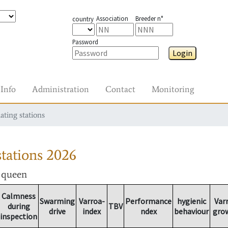
Association
Breeder n°
country
Password
Login
Info
Administration
Contact
Monitoring
ating stations
tations
2026
r queen
Calmness
Swarming
Varroa-
Performance
hygienic
Var
during
TBV
drive
index
ndex
behaviour
gro
inspection