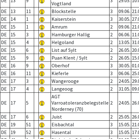
DE
13
9
3
29.05.
10.
Vogtland
DE
13
11
Blockstelle
3
09.06.
21.
DE
14
1
Kaiserstein
3
30.05.
27.
DE
15
1
Amrum
2
09.06.
21.
DE
15
3
Hamburger Hallig
2
06.06.
11.
DE
15
4
Helgoland
2
13.05.
31.
DE
15
6
List auf Sylt
2
26.05.
20.
DE
15
9
Puan Klent / Sylt
2
26.05.
15.
DE
16
9
Oberhof
3
30.05.
01.
DE
16
11
Kieferle
3
06.06.
25.
DE
17
3
Wangerooge
2
24.05.
29.
DE
17
4
Langeoog
2
31.05.
09.
AGT
DE
17
5
Varroatoleranzbelegstelle
2
24.05.
26.
Norderney (70)
DE
17
6
Juist
2
25.05.
26.
DE
19
51
Eisbachtal
3
15.05.
21.
DE
19
52
Hasental
3
15.05.
17.