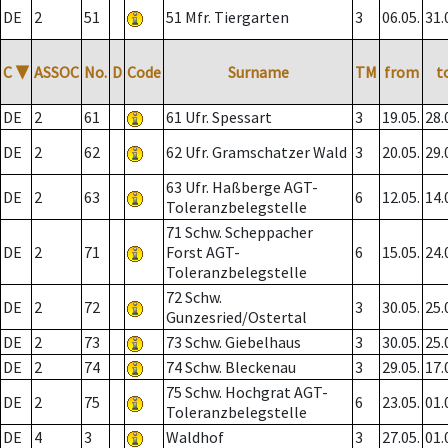
DE
2
51
51 Mfr. Tiergarten
3
06.05.
31.
C
▼
ASSOC
No.
D
Code
Surname
TM
from
t
DE
2
61
61 Ufr. Spessart
3
19.05.
28.
DE
2
62
62 Ufr. Gramschatzer Wald
3
20.05.
29.
63 Ufr. Haßberge AGT-
DE
2
63
6
12.05.
14.
Toleranzbelegstelle
71 Schw. Scheppacher
DE
2
71
Forst AGT-
6
15.05.
24.
Toleranzbelegstelle
72 Schw.
DE
2
72
3
30.05.
25.
Gunzesried/Ostertal
DE
2
73
73 Schw. Giebelhaus
3
30.05.
25.
DE
2
74
74 Schw. Bleckenau
3
29.05.
17.
75 Schw. Hochgrat AGT-
DE
2
75
6
23.05.
01.
Toleranzbelegstelle
DE
4
3
Waldhof
3
27.05.
01.