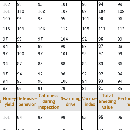
102
98
95
101
90
94
99
101
110
108
107
98
104
108
100
96
95
95
101
98
96
116
109
106
112
105
111
113
97
99
97
104
92
96
99
94
89
88
90
89
87
88
97
100
97
101
95
97
99
94
87
85
88
83
83
86
97
94
92
96
92
92
94
94
95
90
100
94
93
94
83
96
91
79
81
81
85
Calmness
Total
Honey
Defensive
Swarming
Varroa-
Perfo
e
during
breeding
yield
behavior
drive
index
n
inspection
value
101
94
93
99
95
95
96