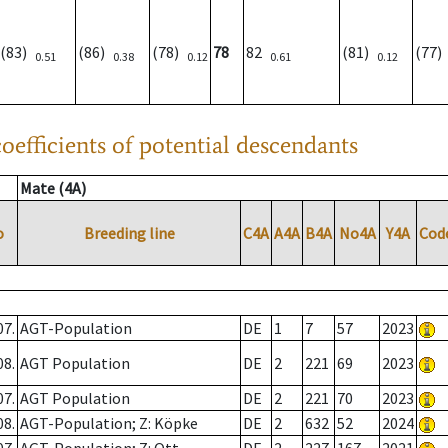
(83)
(86)
(78)
78
82
(81)
(77
0.51
0.38
0.12
0.61
0.12
oefficients of potential descendants
Mate (4A)
o
Breeding line
C4A
A4A
B4A
No4A
Y4A
Cod
07.
AGT-Population
DE
1
7
57
2023
08.
AGT Population
DE
2
221
69
2023
07.
AGT Population
DE
2
221
70
2023
08.
AGT-Population; Z: Köpke
DE
2
632
52
2024