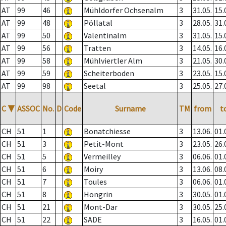
AT
99
46
Mühldorfer Ochsenalm
3
31.05.
15.
AT
99
48
Pöllatal
3
28.05.
31.
AT
99
50
Valentinalm
3
31.05.
15.
AT
99
56
Tratten
3
14.05.
16.
AT
99
58
Mühlviertler Alm
3
21.05.
30.
AT
99
59
Scheiterboden
3
23.05.
15.
AT
99
98
Seetal
3
25.05.
27.
C
▼
ASSOC
No.
D
Code
Surname
TM
from
t
CH
51
1
Bonatchiesse
3
13.06.
01.
CH
51
3
Petit-Mont
3
23.05.
26.
CH
51
5
Vermeilley
3
06.06.
01.
CH
51
6
Moiry
3
13.06.
08.
CH
51
7
Toules
3
06.06.
01.
CH
51
8
Hongrin
3
30.05.
01.
CH
51
21
Mont-Dar
3
30.05.
25.
CH
51
22
SADE
3
16.05.
01.