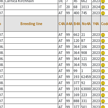
08.
Carnica Kirchhain
DE
7
45
662
2023
07.
IT
20
68
1013
2024
07.
AT
99
400
745
2023
o
Breeding line
C4A
A4A
B4A
No4A
Y4A
Cod
07.
AT
99
662
21
2023
07.
AT
99
120
87
2023
06.
AT
99
364
106
2023
08.
AT
99
364
908
2023
06.
AT
99
364
121
2022
08.
AT
99
364
705
2023
07.
AT
99
99
1
2023
07.
AT
99
193
62459
2023
08.
AT
99
377
92
2023
08.
AT
99
193
63000
2023
07.
AT
99
169
223
2023
07.
AT
99
888
331
2023
07.
AT
99
377
501
2023