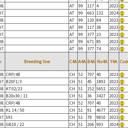
08.
AT
99
117
4
2023
07.
AT
99
663
132
2024
08.
AT
99
120
84
2023
07.
AT
99
117
38
2023
07.
AT
99
377
23
2023
08.
AT
99
671
85
2023
07.
AT
99
377
74
2023
o
Breeding line
C4A
A4A
B4A
No4A
Y4A
Cod
08.
CRP/48
CH
52
707
40
2023
07.
B20F1/3
CH
51
45
1893
2023
08.
KT02/23
CH
51
152
5652
2022
08.
B20x30 / 11
CH
51
36
3427
2022
08.
CRP/48
CH
52
707
40
2023
08.
KL 14 / 50
CH
51
91
4677
2023
07.
S91
CH
51
78
9810
2023
08.
GB10 / 22
CH
51
206
903
2024