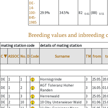
DE-
14-
100-
29.9%
34.5%
82
(88)
0.61
0.51
845-
1985
Breeding values and inbreeding c
mating station code
details of mating station
C
▼
ASSOC
No.
D
Code
Surname
TM
from
t
DE
1
1
Hornisgrinde
3
25.05.
20.
AGT Toleranz Hoher
DE
1
2
3
16.05.
01.
Randen
DE
1
3
Herrenwald
3
25.05.
20.
DE
2
10
10 Oby. Unterwieser Wald
3
01.06.
15.