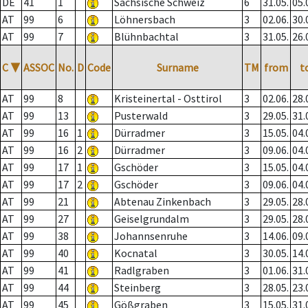
DE
41
1
Sächsische Schweiz
6
31.05.
05.
AT
99
6
Löhnersbach
3
02.06.
30.
AT
99
7
Blühnbachtal
3
31.05.
26.
C
▼
ASSOC
No.
D
Code
Surname
TM
from
t
AT
99
8
Kristeinertal - Osttirol
3
02.06.
28.
AT
99
13
Pusterwald
3
29.05.
31.
AT
99
16
1
Dürradmer
3
15.05.
04.
AT
99
16
2
Dürradmer
3
09.06.
04.
AT
99
17
1
Gschöder
3
15.05.
04.
AT
99
17
2
Gschöder
3
09.06.
04.
AT
99
21
Abtenau Zinkenbach
3
29.05.
28.
AT
99
27
Geiselgrundalm
3
29.05.
28.
AT
99
38
Johannsenruhe
3
14.06.
09.
AT
99
40
Kocnatal
3
30.05.
14.
AT
99
41
Radlgraben
3
01.06.
31.
AT
99
44
Steinberg
3
28.05.
23.
AT
99
45
Gößgraben
3
15.05.
31.