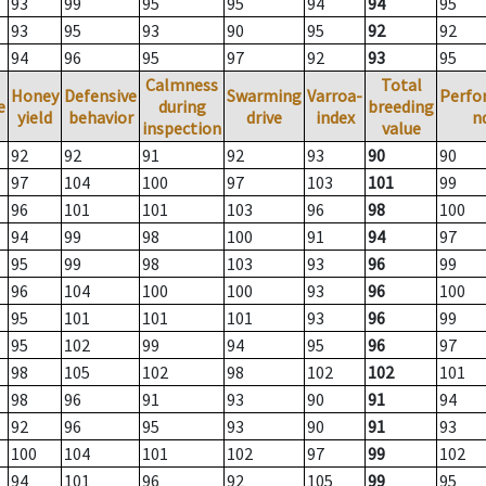
93
99
95
95
94
94
95
93
95
93
90
95
92
92
94
96
95
97
92
93
95
Calmness
Total
Honey
Defensive
Swarming
Varroa-
Perfo
e
during
breeding
yield
behavior
drive
index
n
inspection
value
92
92
91
92
93
90
90
97
104
100
97
103
101
99
96
101
101
103
96
98
100
94
99
98
100
91
94
97
95
99
98
103
93
96
99
96
104
100
100
93
96
100
95
101
101
101
93
96
99
95
102
99
94
95
96
97
98
105
102
98
102
102
101
98
96
91
93
90
91
94
92
96
95
93
90
91
93
100
104
101
102
97
99
102
94
101
96
92
105
99
95