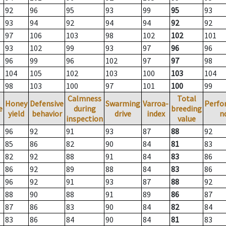
92
96
95
93
99
95
93
93
94
92
94
94
92
92
97
106
103
98
102
102
101
93
102
99
93
97
96
96
96
99
96
102
97
97
98
104
105
102
103
100
103
104
98
103
100
97
101
100
99
Calmness
Total
Honey
Defensive
Swarming
Varroa-
Perfo
e
during
breeding
yield
behavior
drive
index
n
inspection
value
96
92
91
93
87
88
92
85
86
82
90
84
81
83
82
92
88
91
84
83
86
86
92
89
88
84
83
86
96
92
91
93
87
88
92
88
90
88
91
89
86
87
87
86
83
90
84
82
84
83
86
84
90
84
81
83