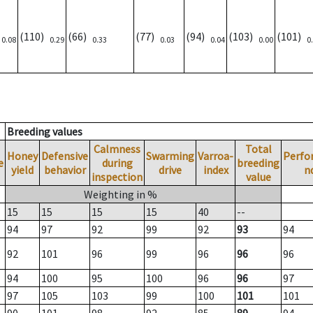
)
(110)
(66)
(77)
(94)
(103)
(101)
0.08
0.29
0.33
0.03
0.04
0.00
0
Breeding values
Calmness
Total
Honey
Defensive
Swarming
Varroa-
Perfo
e
during
breeding
yield
behavior
drive
index
n
inspection
value
Weighting in %
15
15
15
15
40
--
94
97
92
99
92
93
94
92
101
96
99
96
96
96
94
100
95
100
96
96
97
97
105
103
99
100
101
101