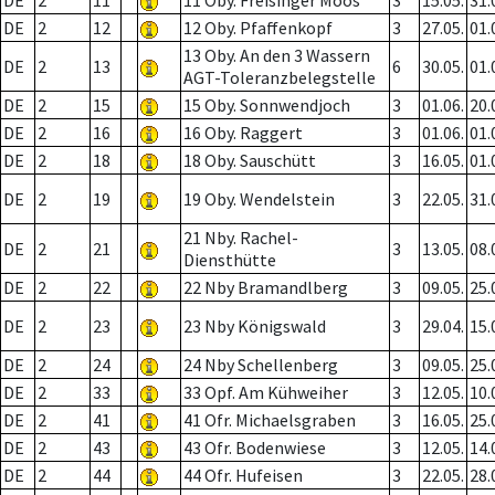
DE
2
11
11 Oby. Freisinger Moos
3
15.05.
31.
DE
2
12
12 Oby. Pfaffenkopf
3
27.05.
01.
13 Oby. An den 3 Wassern
DE
2
13
6
30.05.
01.
AGT-Toleranzbelegstelle
DE
2
15
15 Oby. Sonnwendjoch
3
01.06.
20.
DE
2
16
16 Oby. Raggert
3
01.06.
01.
DE
2
18
18 Oby. Sauschütt
3
16.05.
01.
DE
2
19
19 Oby. Wendelstein
3
22.05.
31.
21 Nby. Rachel-
DE
2
21
3
13.05.
08.
Diensthütte
DE
2
22
22 Nby Bramandlberg
3
09.05.
25.
DE
2
23
23 Nby Königswald
3
29.04.
15.
DE
2
24
24 Nby Schellenberg
3
09.05.
25.
DE
2
33
33 Opf. Am Kühweiher
3
12.05.
10.
DE
2
41
41 Ofr. Michaelsgraben
3
16.05.
25.
DE
2
43
43 Ofr. Bodenwiese
3
12.05.
14.
DE
2
44
44 Ofr. Hufeisen
3
22.05.
28.