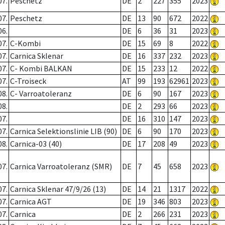
07.
Peschetz
DE
2
227
355
2023
07.
Peschetz
DE
13
90
672
2022
06.
DE
6
36
31
2023
07.
C-Kombi
DE
15
69
8
2022
07.
Carnica Sklenar
DE
16
337
232
2023
07.
C- Kombi BALKAN
DE
15
233
12
2022
07.
C-Troiseck
AT
99
193
62961
2023
08.
C- Varroatoleranz
DE
6
90
167
2023
08.
DE
2
293
66
2023
07.
DE
16
310
147
2023
07.
Carnica Selektionslinie LIB (90)
DE
6
90
170
2023
08.
Carnica-03 (40)
DE
17
208
49
2023
07.
Carnica Varroatoleranz (SMR)
DE
7
45
658
2023
07.
Carnica Sklenar 47/9/26 (13)
DE
14
21
1317
2022
07.
Carnica AGT
DE
19
346
803
2023
07.
Carnica
DE
2
266
231
2023