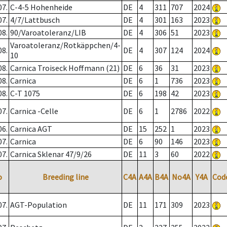
07.
C-4-5 Hohenheide
DE
4
311
707
2024
07.
4/7/Lattbusch
DE
4
301
163
2023
08.
90/Varoatoleranz/LIB
DE
4
306
51
2023
Varoatoleranz/Rotkäppchen/4-
08.
DE
4
307
124
2024
10
08.
Carnica Troiseck Hoffmann (21)
DE
6
36
31
2023
08.
Carnica
DE
6
1
736
2023
08.
C-T 1075
DE
6
198
42
2023
07.
Carnica -Celle
DE
6
1
2786
2022
06.
Carnica AGT
DE
15
252
1
2023
07.
Carnica
DE
6
90
146
2023
07.
Carnica Sklenar 47/9/26
DE
11
3
60
2022
o
Breeding line
C4A
A4A
B4A
No4A
Y4A
Cod
07.
AGT-Population
DE
11
171
309
2023