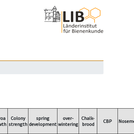
roa
Colony
spring
over-
Chalk-
CBP
Nosemo
wth
strength
development
wintering
brood