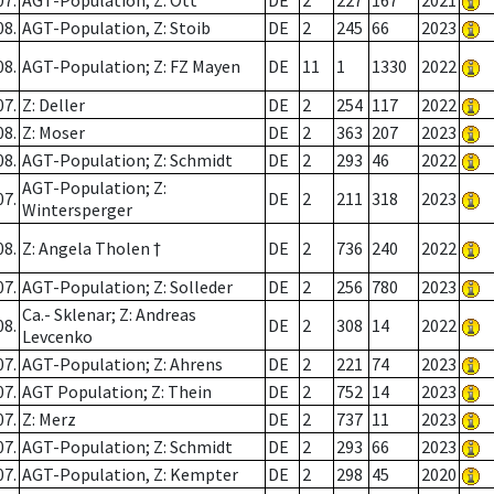
07.
AGT-Population; Z: Ott
DE
2
227
167
2021
08.
AGT-Population, Z: Stoib
DE
2
245
66
2023
08.
AGT-Population; Z: FZ Mayen
DE
11
1
1330
2022
07.
Z: Deller
DE
2
254
117
2022
08.
Z: Moser
DE
2
363
207
2023
08.
AGT-Population; Z: Schmidt
DE
2
293
46
2022
AGT-Population; Z:
07.
DE
2
211
318
2023
Wintersperger
08.
Z: Angela Tholen †
DE
2
736
240
2022
07.
AGT-Population; Z: Solleder
DE
2
256
780
2023
Ca.- Sklenar; Z: Andreas
08.
DE
2
308
14
2022
Levcenko
07.
AGT-Population; Z: Ahrens
DE
2
221
74
2023
07.
AGT Population; Z: Thein
DE
2
752
14
2023
07.
Z: Merz
DE
2
737
11
2023
07.
AGT-Population; Z: Schmidt
DE
2
293
66
2023
07.
AGT-Population, Z: Kempter
DE
2
298
45
2020