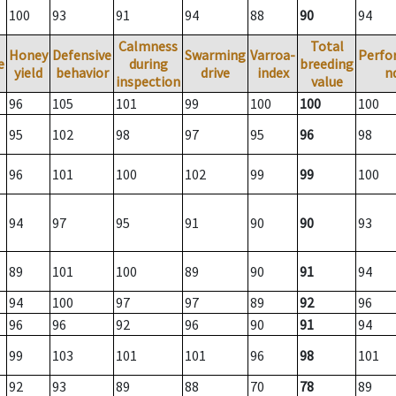
100
93
91
94
88
90
94
Calmness
Total
Honey
Defensive
Swarming
Varroa-
Perfo
e
during
breeding
yield
behavior
drive
index
n
inspection
value
96
105
101
99
100
100
100
95
102
98
97
95
96
98
96
101
100
102
99
99
100
94
97
95
91
90
90
93
89
101
100
89
90
91
94
94
100
97
97
89
92
96
96
96
92
96
90
91
94
99
103
101
101
96
98
101
92
93
89
88
70
78
89