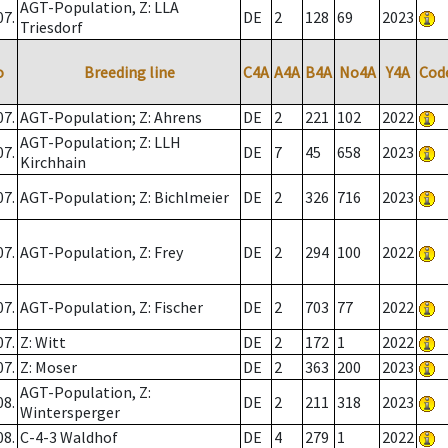
AGT-Population, Z: LLA
07.
DE
2
128
69
2023
Triesdorf
o
Breeding line
C4A
A4A
B4A
No4A
Y4A
Cod
07.
AGT-Population; Z: Ahrens
DE
2
221
102
2022
AGT-Population; Z: LLH
07.
DE
7
45
658
2023
Kirchhain
07.
AGT-Population; Z: Bichlmeier
DE
2
326
716
2023
07.
AGT-Population, Z: Frey
DE
2
294
100
2022
07.
AGT-Population, Z: Fischer
DE
2
703
77
2022
07.
Z: Witt
DE
2
172
1
2022
07.
Z: Moser
DE
2
363
200
2023
AGT-Population, Z:
08.
DE
2
211
318
2023
Wintersperger
08.
C-4-3 Waldhof
DE
4
279
1
2022