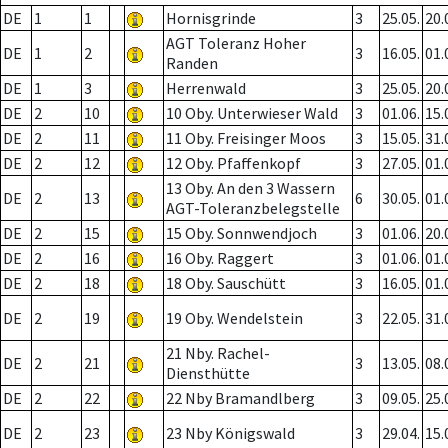
DE
1
1
Hornisgrinde
3
25.05.
20.
AGT Toleranz Hoher
DE
1
2
3
16.05.
01.
Randen
DE
1
3
Herrenwald
3
25.05.
20.
DE
2
10
10 Oby. Unterwieser Wald
3
01.06.
15.
DE
2
11
11 Oby. Freisinger Moos
3
15.05.
31.
DE
2
12
12 Oby. Pfaffenkopf
3
27.05.
01.
13 Oby. An den 3 Wassern
DE
2
13
6
30.05.
01.
AGT-Toleranzbelegstelle
DE
2
15
15 Oby. Sonnwendjoch
3
01.06.
20.
DE
2
16
16 Oby. Raggert
3
01.06.
01.
DE
2
18
18 Oby. Sauschütt
3
16.05.
01.
DE
2
19
19 Oby. Wendelstein
3
22.05.
31.
21 Nby. Rachel-
DE
2
21
3
13.05.
08.
Diensthütte
DE
2
22
22 Nby Bramandlberg
3
09.05.
25.
DE
2
23
23 Nby Königswald
3
29.04.
15.