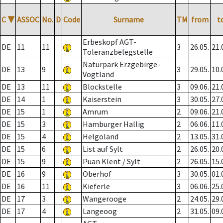
C
▼
ASSOC
No.
D
Code
Surname
TM
from
t
Erbeskopf AGT-
DE
11
11
3
26.05.
21.
Toleranzbelegstelle
Naturpark Erzgebirge-
DE
13
9
3
29.05.
10.
Vogtland
DE
13
11
Blockstelle
3
09.06.
21.
DE
14
1
Kaiserstein
3
30.05.
27.
DE
15
1
Amrum
2
09.06.
21.
DE
15
3
Hamburger Hallig
2
06.06.
11.
DE
15
4
Helgoland
2
13.05.
31.
DE
15
6
List auf Sylt
2
26.05.
20.
DE
15
9
Puan Klent / Sylt
2
26.05.
15.
DE
16
9
Oberhof
3
30.05.
01.
DE
16
11
Kieferle
3
06.06.
25.
DE
17
3
Wangerooge
2
24.05.
29.
DE
17
4
Langeoog
2
31.05.
09.