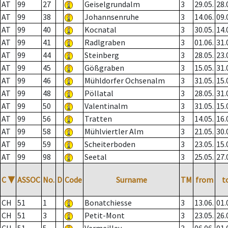
AT
99
27
Geiselgrundalm
3
29.05.
28.
AT
99
38
Johannsenruhe
3
14.06.
09.
AT
99
40
Kocnatal
3
30.05.
14.
AT
99
41
Radlgraben
3
01.06.
31.
AT
99
44
Steinberg
3
28.05.
23.
AT
99
45
Gößgraben
3
15.05.
31.
AT
99
46
Mühldorfer Ochsenalm
3
31.05.
15.
AT
99
48
Pöllatal
3
28.05.
31.
AT
99
50
Valentinalm
3
31.05.
15.
AT
99
56
Tratten
3
14.05.
16.
AT
99
58
Mühlviertler Alm
3
21.05.
30.
AT
99
59
Scheiterboden
3
23.05.
15.
AT
99
98
Seetal
3
25.05.
27.
C
▼
ASSOC
No.
D
Code
Surname
TM
from
t
CH
51
1
Bonatchiesse
3
13.06.
01.
CH
51
3
Petit-Mont
3
23.05.
26.