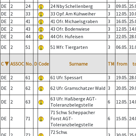
DE
2
24
24 Nby Schellenberg
3
09.05.
25.
DE
2
33
33 Opf. Am Kühweiher
3
12.05.
10.
DE
2
41
41 Ofr. Michaelsgraben
3
16.05.
25.
DE
2
43
43 Ofr. Bodenwiese
3
12.05.
14.
DE
2
44
44 Ofr. Hufeisen
3
22.05.
28.
DE
2
51
51 Mfr. Tiergarten
3
06.05.
31.
C
▼
ASSOC
No.
D
Code
Surname
TM
from
t
DE
2
61
61 Ufr. Spessart
3
19.05.
28.
DE
2
62
62 Ufr. Gramschatzer Wald
3
20.05.
29.
63 Ufr. Haßberge AGT-
DE
2
63
6
12.05.
14.
Toleranzbelegstelle
71 Schw. Scheppacher
DE
2
71
Forst AGT-
6
15.05.
24.
Toleranzbelegstelle
72 Schw.
DE
2
72
3
30.05.
25.