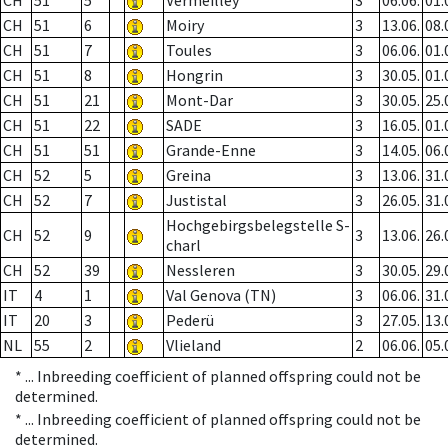
CH
51
5
Vermeilley
3
06.06.
01.
CH
51
6
Moiry
3
13.06.
08.
CH
51
7
Toules
3
06.06.
01.
CH
51
8
Hongrin
3
30.05.
01.
CH
51
21
Mont-Dar
3
30.05.
25.
CH
51
22
SADE
3
16.05.
01.
CH
51
51
Grande-Enne
3
14.05.
06.
CH
52
5
Greina
3
13.06.
31.
CH
52
7
Justistal
3
26.05.
31.
Hochgebirgsbelegstelle S-
CH
52
9
3
13.06.
26.
charl
CH
52
39
Nessleren
3
30.05.
29.
IT
4
1
Val Genova (TN)
3
06.06.
31.
IT
20
3
Pederü
3
27.05.
13.
NL
55
2
Vlieland
2
06.06.
05.
* ...
Inbreeding coefficient of planned offspring could not be
determined.
* ...
Inbreeding coefficient of planned offspring could not be
determined.