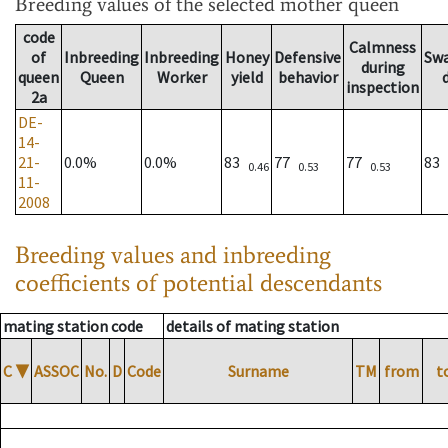
Breeding values
of the selected mother queen
code
Calmness
of
Inbreeding
Inbreeding
Honey
Defensive
Sw
during
queen
Queen
Worker
yield
behavior
inspection
2a
DE-
14-
21-
0.0%
0.0%
83
77
77
83
0.46
0.53
0.53
11-
2008
Breeding values and inbreeding
coefficients of potential descendants
mating station code
details of mating station
C
▼
ASSOC
No.
D
Code
Surname
TM
from
t