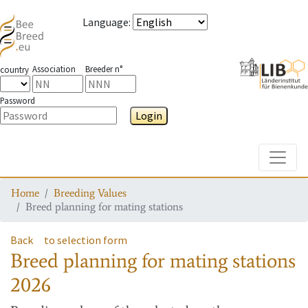
Language
:
Association
Breeder n°
country
Password
Login
Toggle
Home
Breeding Values
Breed planning for mating stations
Back
to selection form
Breed planning for mating stations
2026