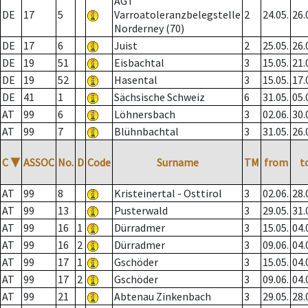
AGT
DE
17
5
Varroatoleranzbelegstelle
2
24.05.
26.
Norderney (70)
DE
17
6
Juist
2
25.05.
26.
DE
19
51
Eisbachtal
3
15.05.
21.
DE
19
52
Hasental
3
15.05.
17.
DE
41
1
Sächsische Schweiz
6
31.05.
05.
AT
99
6
Löhnersbach
3
02.06.
30.
AT
99
7
Blühnbachtal
3
31.05.
26.
C
▼
ASSOC
No.
D
Code
Surname
TM
from
t
AT
99
8
Kristeinertal - Osttirol
3
02.06.
28.
AT
99
13
Pusterwald
3
29.05.
31.
AT
99
16
1
Dürradmer
3
15.05.
04.
AT
99
16
2
Dürradmer
3
09.06.
04.
AT
99
17
1
Gschöder
3
15.05.
04.
AT
99
17
2
Gschöder
3
09.06.
04.
AT
99
21
Abtenau Zinkenbach
3
29.05.
28.