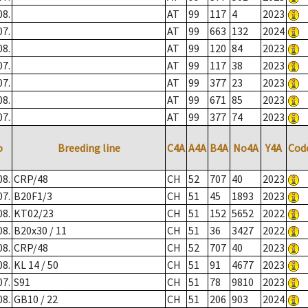
08.
AT
99
117
4
2023
07.
AT
99
663
132
2024
08.
AT
99
120
84
2023
07.
AT
99
117
38
2023
07.
AT
99
377
23
2023
08.
AT
99
671
85
2023
07.
AT
99
377
74
2023
o
Breeding line
C4A
A4A
B4A
No4A
Y4A
Cod
08.
CRP/48
CH
52
707
40
2023
07.
B20F1/3
CH
51
45
1893
2023
08.
KT02/23
CH
51
152
5652
2022
08.
B20x30 / 11
CH
51
36
3427
2022
08.
CRP/48
CH
52
707
40
2023
08.
KL 14 / 50
CH
51
91
4677
2023
07.
S91
CH
51
78
9810
2023
08.
GB10 / 22
CH
51
206
903
2024