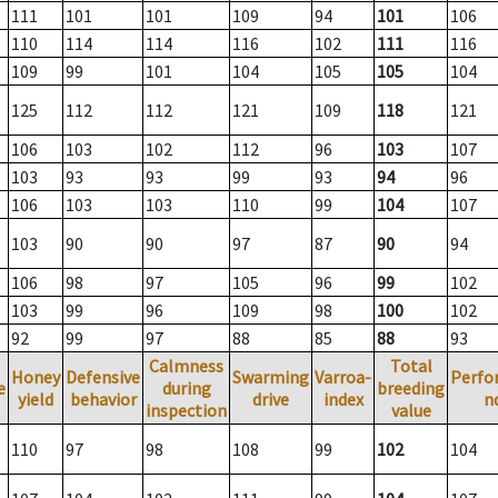
111
101
101
109
94
101
106
110
114
114
116
102
111
116
109
99
101
104
105
105
104
125
112
112
121
109
118
121
106
103
102
112
96
103
107
103
93
93
99
93
94
96
106
103
103
110
99
104
107
103
90
90
97
87
90
94
106
98
97
105
96
99
102
103
99
96
109
98
100
102
92
99
97
88
85
88
93
Calmness
Total
Honey
Defensive
Swarming
Varroa-
Perfo
e
during
breeding
yield
behavior
drive
index
n
inspection
value
110
97
98
108
99
102
104