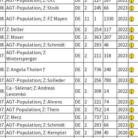
07.
AGT-Population; Z: Ott
DE
2
227
167
2021
08.
AGT-Population, Z: Stoib
DE
2
245
66
2023
08.
AGT-Population; Z: FZ Mayen
DE
11
1
1330
2022
07.
Z: Deller
DE
2
254
117
2022
08.
Z: Moser
DE
2
363
207
2023
08.
AGT-Population; Z: Schmidt
DE
2
293
46
2022
AGT-Population; Z:
07.
DE
2
211
318
2023
Wintersperger
08.
Z: Angela Tholen †
DE
2
736
240
2022
07.
AGT-Population; Z: Solleder
DE
2
256
780
2023
Ca.- Sklenar; Z: Andreas
08.
DE
2
308
14
2022
Levcenko
07.
AGT-Population; Z: Ahrens
DE
2
221
74
2023
07.
AGT Population; Z: Thein
DE
2
752
14
2023
07.
Z: Merz
DE
2
737
11
2023
07.
AGT-Population; Z: Schmidt
DE
2
293
66
2023
07.
AGT-Population, Z: Kempter
DE
2
298
45
2020