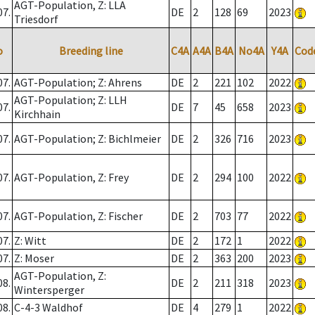
AGT-Population, Z: LLA
07.
DE
2
128
69
2023
Triesdorf
o
Breeding line
C4A
A4A
B4A
No4A
Y4A
Cod
07.
AGT-Population; Z: Ahrens
DE
2
221
102
2022
AGT-Population; Z: LLH
07.
DE
7
45
658
2023
Kirchhain
07.
AGT-Population; Z: Bichlmeier
DE
2
326
716
2023
07.
AGT-Population, Z: Frey
DE
2
294
100
2022
07.
AGT-Population, Z: Fischer
DE
2
703
77
2022
07.
Z: Witt
DE
2
172
1
2022
07.
Z: Moser
DE
2
363
200
2023
AGT-Population, Z:
08.
DE
2
211
318
2023
Wintersperger
08.
C-4-3 Waldhof
DE
4
279
1
2022