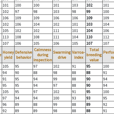
101
100
100
101
103
102
101
102
97
98
103
98
99
100
106
109
109
106
106
109
109
102
106
104
102
101
103
104
105
102
102
111
101
104
106
113
108
108
111
104
110
112
107
106
105
106
105
107
107
Calmness
Total
Honey
Defensive
Swarming
Varroa-
Perfo
e
during
breeding
yield
behavior
drive
index
n
inspection
value
105
95
97
102
91
95
100
94
90
88
98
88
88
91
91
95
94
99
88
90
94
95
95
94
97
88
90
94
105
95
97
102
91
95
100
97
94
94
100
93
93
95
96
89
88
99
88
89
92
92
89
89
98
88
88
91