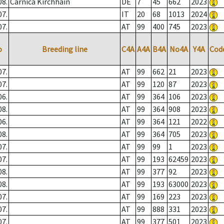
08.
Carnica Kirchhain
DE
7
45
662
2023
07.
IT
20
68
1013
2024
07.
AT
99
400
745
2023
o
Breeding line
C4A
A4A
B4A
No4A
Y4A
Cod
07.
AT
99
662
21
2023
07.
AT
99
120
87
2023
06.
AT
99
364
106
2023
08.
AT
99
364
908
2023
06.
AT
99
364
121
2022
08.
AT
99
364
705
2023
07.
AT
99
99
1
2023
07.
AT
99
193
62459
2023
08.
AT
99
377
92
2023
08.
AT
99
193
63000
2023
07.
AT
99
169
223
2023
07.
AT
99
888
331
2023
07.
AT
99
377
501
2023