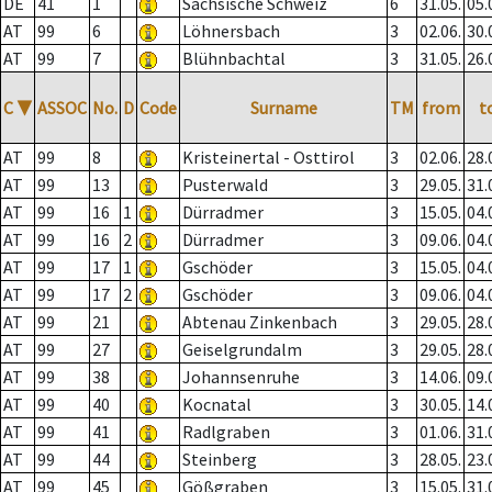
DE
41
1
Sächsische Schweiz
6
31.05.
05.
AT
99
6
Löhnersbach
3
02.06.
30.
AT
99
7
Blühnbachtal
3
31.05.
26.
C
▼
ASSOC
No.
D
Code
Surname
TM
from
t
AT
99
8
Kristeinertal - Osttirol
3
02.06.
28.
AT
99
13
Pusterwald
3
29.05.
31.
AT
99
16
1
Dürradmer
3
15.05.
04.
AT
99
16
2
Dürradmer
3
09.06.
04.
AT
99
17
1
Gschöder
3
15.05.
04.
AT
99
17
2
Gschöder
3
09.06.
04.
AT
99
21
Abtenau Zinkenbach
3
29.05.
28.
AT
99
27
Geiselgrundalm
3
29.05.
28.
AT
99
38
Johannsenruhe
3
14.06.
09.
AT
99
40
Kocnatal
3
30.05.
14.
AT
99
41
Radlgraben
3
01.06.
31.
AT
99
44
Steinberg
3
28.05.
23.
AT
99
45
Gößgraben
3
15.05.
31.