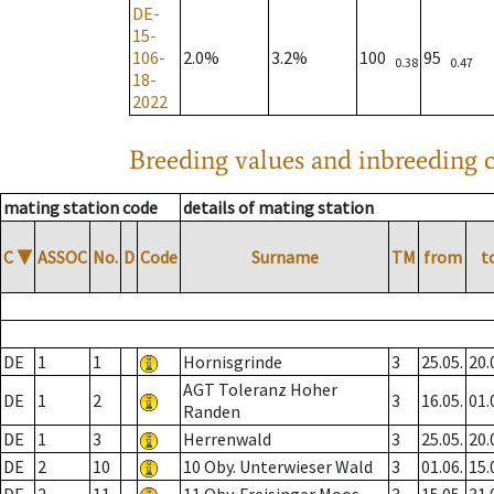
DE-
15-
106-
2.0%
3.2%
100
95
0.38
0.47
18-
2022
Breeding values and inbreeding c
mating station code
details of mating station
C
▼
ASSOC
No.
D
Code
Surname
TM
from
t
DE
1
1
Hornisgrinde
3
25.05.
20.
AGT Toleranz Hoher
DE
1
2
3
16.05.
01.
Randen
DE
1
3
Herrenwald
3
25.05.
20.
DE
2
10
10 Oby. Unterwieser Wald
3
01.06.
15.