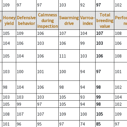
109
97
97
103
92
97
102
Calmness
Total
Honey
Defensive
Swarming
Varroa-
Perfo
e
during
breeding
yield
behavior
drive
index
n
inspection
value
105
109
106
107
104
107
108
104
106
103
106
99
103
106
105
104
106
111
103
106
108
103
100
101
100
94
97
101
98
104
106
98
94
98
102
103
103
103
105
93
99
104
105
99
97
105
94
98
102
108
107
107
109
100
105
109
101
96
95
97
74
85
97