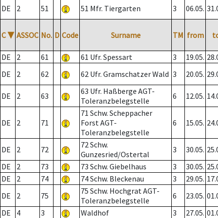
DE
2
51
51 Mfr. Tiergarten
3
06.05.
31.
C
▼
ASSOC
No.
D
Code
Surname
TM
from
t
DE
2
61
61 Ufr. Spessart
3
19.05.
28.
DE
2
62
62 Ufr. Gramschatzer Wald
3
20.05.
29.
63 Ufr. Haßberge AGT-
DE
2
63
6
12.05.
14.
Toleranzbelegstelle
71 Schw. Scheppacher
DE
2
71
Forst AGT-
6
15.05.
24.
Toleranzbelegstelle
72 Schw.
DE
2
72
3
30.05.
25.
Gunzesried/Ostertal
DE
2
73
73 Schw. Giebelhaus
3
30.05.
25.
DE
2
74
74 Schw. Bleckenau
3
29.05.
17.
75 Schw. Hochgrat AGT-
DE
2
75
6
23.05.
01.
Toleranzbelegstelle
DE
4
3
Waldhof
3
27.05.
01.