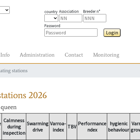
Association
Breeder n°
country
Password
Login
Info
Administration
Contact
Monitoring
ating stations
tations
2026
r queen
Calmness
e
Swarming
Varroa-
Performance
hygienic
Var
during
TBV
drive
index
ndex
behaviour
gro
inspection