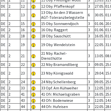
DE
2
11
11 Oby. Freisinger Moos
3
15.05.
31.
DE
2
12
12 Oby. Pfaffenkopf
3
27.05.
01.
13 Oby. An den 3 Wassern
DE
2
13
6
30.05.
01.
AGT-Toleranzbelegstelle
DE
2
15
15 Oby. Sonnwendjoch
3
01.06.
20.
DE
2
16
16 Oby. Raggert
3
01.06.
01.
DE
2
18
18 Oby. Sauschütt
3
16.05.
01.
DE
2
19
19 Oby. Wendelstein
3
22.05.
31.
21 Nby. Rachel-
DE
2
21
3
13.05.
08.
Diensthütte
DE
2
22
22 Nby Bramandlberg
3
09.05.
25.
DE
2
23
23 Nby Königswald
3
29.04.
15.
DE
2
24
24 Nby Schellenberg
3
09.05.
25.
DE
2
33
33 Opf. Am Kühweiher
3
12.05.
10.
DE
2
41
41 Ofr. Michaelsgraben
3
16.05.
25.
DE
2
43
43 Ofr. Bodenwiese
3
12.05.
14.
DE
2
44
44 Ofr. Hufeisen
3
22.05.
28.