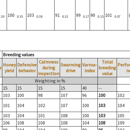
100
103
91
99
90
101
.30
0.35
0.38
0.32
0.17
0.15
0.07
Breeding values
Calmness
Total
Honey
Defensive
Swarming
Varroa-
Perfo
e
during
breeding
yield
behavior
drive
index
n
inspection
value
Weighting in %
15
15
15
15
40
--
103
100
98
107
96
100
102
101
104
102
107
100
103
104
103
104
101
108
100
103
105
106
108
108
108
104
108
109