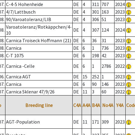
07.
C-4-5 Hohenheide
DE
4
311
707
2024
07.
4/7/Lattbusch
DE
4
301
163
2023
08.
90/Varoatoleranz/LIB
DE
4
306
51
2023
Varoatoleranz/Rotkäppchen/4-
08.
DE
4
307
124
2024
10
08.
Carnica Troiseck Hoffmann (21)
DE
6
36
31
2023
08.
Carnica
DE
6
1
736
2023
08.
C-T 1075
DE
6
198
42
2023
07.
Carnica -Celle
DE
6
1
2786
2022
06.
Carnica AGT
DE
15
252
1
2023
07.
Carnica
DE
6
90
146
2023
07.
Carnica Sklenar 47/9/26
DE
11
3
60
2022
o
Breeding line
C4A
A4A
B4A
No4A
Y4A
Cod
07.
AGT-Population
DE
11
171
309
2023