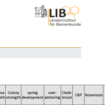
roa
Colony
spring
over-
Chalk-
CBP
Nosemosis
wth
strength
development
wintering
brood