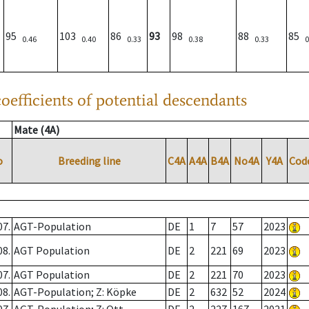
95
103
86
93
98
88
85
0.46
0.40
0.33
0.38
0.33
0
oefficients of potential descendants
Mate (4A)
o
Breeding line
C4A
A4A
B4A
No4A
Y4A
Cod
07.
AGT-Population
DE
1
7
57
2023
08.
AGT Population
DE
2
221
69
2023
07.
AGT Population
DE
2
221
70
2023
08.
AGT-Population; Z: Köpke
DE
2
632
52
2024