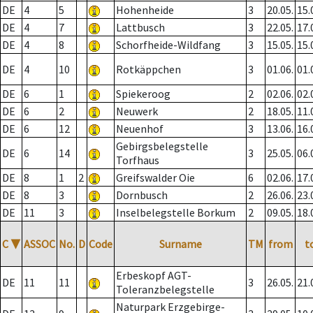
DE
4
5
Hohenheide
3
20.05.
15.
DE
4
7
Lattbusch
3
22.05.
17.
DE
4
8
Schorfheide-Wildfang
3
15.05.
15.
DE
4
10
Rotkäppchen
3
01.06.
01.
DE
6
1
Spiekeroog
2
02.06.
02.
DE
6
2
Neuwerk
2
18.05.
11.
DE
6
12
Neuenhof
3
13.06.
16.
Gebirgsbelegstelle
DE
6
14
3
25.05.
06.
Torfhaus
DE
8
1
2
Greifswalder Oie
6
02.06.
17.
DE
8
3
Dornbusch
2
26.06.
23.
DE
11
3
Inselbelegstelle Borkum
2
09.05.
18.
C
▼
ASSOC
No.
D
Code
Surname
TM
from
t
Erbeskopf AGT-
DE
11
11
3
26.05.
21.
Toleranzbelegstelle
Naturpark Erzgebirge-