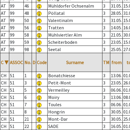
AT
99
46
Mühldorfer Ochsenalm
3
31.05.
15.
AT
99
48
Pöllatal
3
28.05.
31.
AT
99
50
Valentinalm
3
31.05.
15.
AT
99
56
Tratten
3
14.05.
16.
AT
99
58
Mühlviertler Alm
3
21.05.
30.
AT
99
59
Scheiterboden
3
23.05.
15.
AT
99
98
Seetal
3
25.05.
27.
C
▼
ASSOC
No.
D
Code
Surname
TM
from
t
CH
51
1
Bonatchiesse
3
13.06.
01.
CH
51
3
Petit-Mont
3
23.05.
26.
CH
51
5
Vermeilley
3
06.06.
01.
CH
51
6
Moiry
3
13.06.
08.
CH
51
7
Toules
3
06.06.
01.
CH
51
8
Hongrin
3
30.05.
01.
CH
51
21
Mont-Dar
3
30.05.
25.
CH
51
22
SADE
3
16.05.
01.