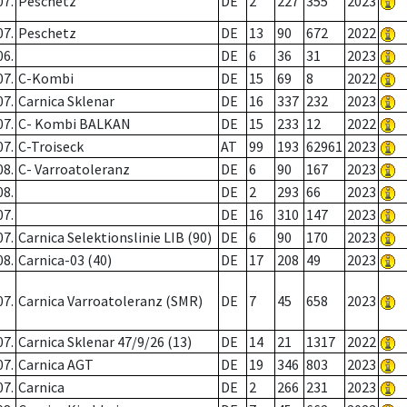
07.
Peschetz
DE
2
227
355
2023
07.
Peschetz
DE
13
90
672
2022
06.
DE
6
36
31
2023
07.
C-Kombi
DE
15
69
8
2022
07.
Carnica Sklenar
DE
16
337
232
2023
07.
C- Kombi BALKAN
DE
15
233
12
2022
07.
C-Troiseck
AT
99
193
62961
2023
08.
C- Varroatoleranz
DE
6
90
167
2023
08.
DE
2
293
66
2023
07.
DE
16
310
147
2023
07.
Carnica Selektionslinie LIB (90)
DE
6
90
170
2023
08.
Carnica-03 (40)
DE
17
208
49
2023
07.
Carnica Varroatoleranz (SMR)
DE
7
45
658
2023
07.
Carnica Sklenar 47/9/26 (13)
DE
14
21
1317
2022
07.
Carnica AGT
DE
19
346
803
2023
07.
Carnica
DE
2
266
231
2023