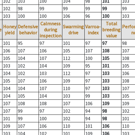
102
103
100
104
98
101
103
102
98
99
99
99
99
99
103
100
100
106
96
100
103
Calmness
Total
Honey
Defensive
Swarming
Varroa-
Perfo
e
during
breeding
yield
behavior
drive
index
n
inspection
value
101
95
97
101
97
97
98
106
107
106
105
107
108
107
105
104
107
112
100
105
108
103
102
104
109
95
101
105
104
102
103
112
97
103
106
105
107
106
109
97
103
108
104
104
107
110
97
103
107
104
105
104
103
99
103
105
107
108
108
107
106
109
109
107
99
97
102
94
98
102
101
99
100
102
94
98
101
109
107
106
110
101
106
110
103
104
102
101
109
106
103