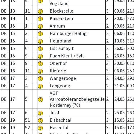
DE
13
9
3
29.05.
10.
Vogtland
DE
13
11
Blockstelle
3
09.06.
21.
DE
14
1
Kaiserstein
3
30.05.
27.
DE
15
1
Amrum
2
09.06.
21.
DE
15
3
Hamburger Hallig
2
06.06.
11.
DE
15
4
Helgoland
2
13.05.
31.
DE
15
6
List auf Sylt
2
26.05.
20.
DE
15
9
Puan Klent / Sylt
2
26.05.
15.
DE
16
9
Oberhof
3
30.05.
01.
DE
16
11
Kieferle
3
06.06.
25.
DE
17
3
Wangerooge
2
24.05.
29.
DE
17
4
Langeoog
2
31.05.
09.
AGT
DE
17
5
Varroatoleranzbelegstelle
2
24.05.
26.
Norderney (70)
DE
17
6
Juist
2
25.05.
26.
DE
19
51
Eisbachtal
3
15.05.
21.
DE
19
52
Hasental
3
15.05.
17.