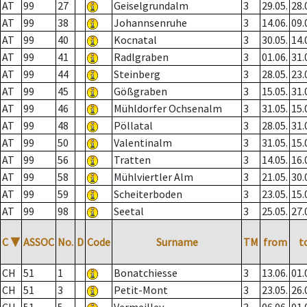
AT
99
27
Geiselgrundalm
3
29.05.
28.
AT
99
38
Johannsenruhe
3
14.06.
09.
AT
99
40
Kocnatal
3
30.05.
14.
AT
99
41
Radlgraben
3
01.06.
31.
AT
99
44
Steinberg
3
28.05.
23.
AT
99
45
Gößgraben
3
15.05.
31.
AT
99
46
Mühldorfer Ochsenalm
3
31.05.
15.
AT
99
48
Pöllatal
3
28.05.
31.
AT
99
50
Valentinalm
3
31.05.
15.
AT
99
56
Tratten
3
14.05.
16.
AT
99
58
Mühlviertler Alm
3
21.05.
30.
AT
99
59
Scheiterboden
3
23.05.
15.
AT
99
98
Seetal
3
25.05.
27.
C
▼
ASSOC
No.
D
Code
Surname
TM
from
t
CH
51
1
Bonatchiesse
3
13.06.
01.
CH
51
3
Petit-Mont
3
23.05.
26.