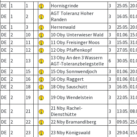
DE
1
1
Hornisgrinde
3
25.05.
20.
AGT Toleranz Hoher
DE
1
2
3
16.05.
01.
Randen
DE
1
3
Herrenwald
3
25.05.
20.
DE
2
10
10 Oby. Unterwieser Wald
3
01.06.
15.
DE
2
11
11 Oby. Freisinger Moos
3
15.05.
31.
DE
2
12
12 Oby. Pfaffenkopf
3
27.05.
01.
13 Oby. An den 3 Wassern
DE
2
13
6
30.05.
01.
AGT-Toleranzbelegstelle
DE
2
15
15 Oby. Sonnwendjoch
3
01.06.
20.
DE
2
16
16 Oby. Raggert
3
01.06.
01.
DE
2
18
18 Oby. Sauschütt
3
16.05.
01.
DE
2
19
19 Oby. Wendelstein
3
22.05.
31.
21 Nby. Rachel-
DE
2
21
3
13.05.
08.
Diensthütte
DE
2
22
22 Nby Bramandlberg
3
09.05.
25.
DE
2
23
23 Nby Königswald
3
29.04.
15.