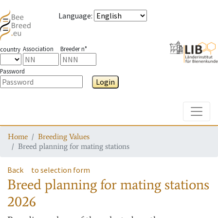
Language
:
Association
Breeder n°
country
Password
Login
Toggle
Home
Breeding Values
Breed planning for mating stations
Back
to selection form
Breed planning for mating stations
2026