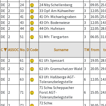
DE
2
24
24 Nby Schellenberg
3
09.05.
25.
DE
2
33
33 Opf. Am Kühweiher
3
12.05.
10.
DE
2
41
41 Ofr. Michaelsgraben
3
16.05.
25.
DE
2
43
43 Ofr. Bodenwiese
3
12.05.
14.
DE
2
44
44 Ofr. Hufeisen
3
22.05.
28.
DE
2
51
51 Mfr. Tiergarten
3
06.05.
31.
C
▼
ASSOC
No.
D
Code
Surname
TM
from
t
DE
2
61
61 Ufr. Spessart
3
19.05.
28.
DE
2
62
62 Ufr. Gramschatzer Wald
3
20.05.
29.
63 Ufr. Haßberge AGT-
DE
2
63
6
12.05.
14.
Toleranzbelegstelle
71 Schw. Scheppacher
DE
2
71
Forst AGT-
6
15.05.
24.
Toleranzbelegstelle
72 Schw.
DE
2
72
3
30.05.
25.