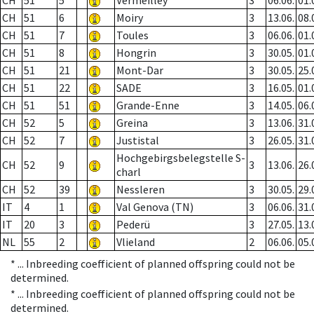
CH
51
5
Vermeilley
3
06.06.
01.
CH
51
6
Moiry
3
13.06.
08.
CH
51
7
Toules
3
06.06.
01.
CH
51
8
Hongrin
3
30.05.
01.
CH
51
21
Mont-Dar
3
30.05.
25.
CH
51
22
SADE
3
16.05.
01.
CH
51
51
Grande-Enne
3
14.05.
06.
CH
52
5
Greina
3
13.06.
31.
CH
52
7
Justistal
3
26.05.
31.
Hochgebirgsbelegstelle S-
CH
52
9
3
13.06.
26.
charl
CH
52
39
Nessleren
3
30.05.
29.
IT
4
1
Val Genova (TN)
3
06.06.
31.
IT
20
3
Pederü
3
27.05.
13.
NL
55
2
Vlieland
2
06.06.
05.
* ...
Inbreeding coefficient of planned offspring could not be
determined.
* ...
Inbreeding coefficient of planned offspring could not be
determined.