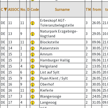
C
▼
ASSOC
No.
D
Code
Surname
TM
from
t
Erbeskopf AGT-
DE
11
11
3
26.05.
21.
Toleranzbelegstelle
Naturpark Erzgebirge-
DE
13
9
3
29.05.
10.
Vogtland
DE
13
11
Blockstelle
3
09.06.
21.
DE
14
1
Kaiserstein
3
30.05.
27.
DE
15
1
Amrum
2
09.06.
21.
DE
15
3
Hamburger Hallig
2
06.06.
11.
DE
15
4
Helgoland
2
13.05.
31.
DE
15
6
List auf Sylt
2
26.05.
20.
DE
15
9
Puan Klent / Sylt
2
26.05.
15.
DE
16
9
Oberhof
3
30.05.
01.
DE
16
11
Kieferle
3
06.06.
25.
DE
17
3
Wangerooge
2
24.05.
29.
DE
17
4
Langeoog
2
31.05.
09.