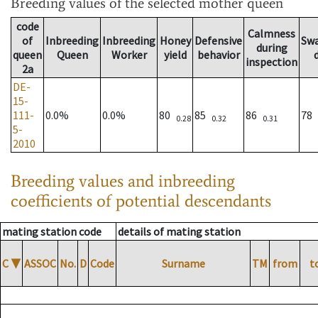
Breeding values
of the selected mother queen
code
Calmness
of
Inbreeding
Inbreeding
Honey
Defensive
Sw
during
queen
Queen
Worker
yield
behavior
inspection
2a
DE-
15-
111-
0.0%
0.0%
80
85
86
78
0.28
0.32
0.31
5-
2010
Breeding values and inbreeding
coefficients of potential descendants
mating station code
details of mating station
C
▼
ASSOC
No.
D
Code
Surname
TM
from
t