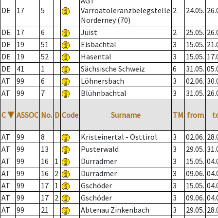
AGT
DE
17
5
Varroatoleranzbelegstelle
2
24.05.
26.
Norderney (70)
DE
17
6
Juist
2
25.05.
26.
DE
19
51
Eisbachtal
3
15.05.
21.
DE
19
52
Hasental
3
15.05.
17.
DE
41
1
Sächsische Schweiz
6
31.05.
05.
AT
99
6
Löhnersbach
3
02.06.
30.
AT
99
7
Blühnbachtal
3
31.05.
26.
C
▼
ASSOC
No.
D
Code
Surname
TM
from
t
AT
99
8
Kristeinertal - Osttirol
3
02.06.
28.
AT
99
13
Pusterwald
3
29.05.
31.
AT
99
16
1
Dürradmer
3
15.05.
04.
AT
99
16
2
Dürradmer
3
09.06.
04.
AT
99
17
1
Gschöder
3
15.05.
04.
AT
99
17
2
Gschöder
3
09.06.
04.
AT
99
21
Abtenau Zinkenbach
3
29.05.
28.