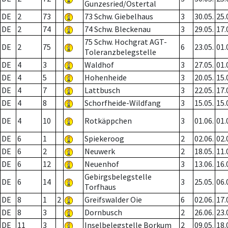
Gunzesried/Ostertal
DE
2
73
73 Schw. Giebelhaus
3
30.05.
25.
DE
2
74
74 Schw. Bleckenau
3
29.05.
17.
75 Schw. Hochgrat AGT-
DE
2
75
6
23.05.
01.
Toleranzbelegstelle
DE
4
3
Waldhof
3
27.05.
01.
DE
4
5
Hohenheide
3
20.05.
15.
DE
4
7
Lattbusch
3
22.05.
17.
DE
4
8
Schorfheide-Wildfang
3
15.05.
15.
DE
4
10
Rotkäppchen
3
01.06.
01.
DE
6
1
Spiekeroog
2
02.06.
02.
DE
6
2
Neuwerk
2
18.05.
11.
DE
6
12
Neuenhof
3
13.06.
16.
Gebirgsbelegstelle
DE
6
14
3
25.05.
06.
Torfhaus
DE
8
1
2
Greifswalder Oie
6
02.06.
17.
DE
8
3
Dornbusch
2
26.06.
23.
DE
11
3
Inselbelegstelle Borkum
2
09.05.
18.