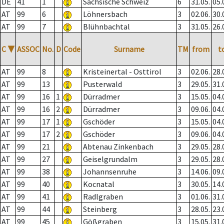
DE
41
1
Sächsische Schweiz
6
31.05.
05.
AT
99
6
Löhnersbach
3
02.06.
30.
AT
99
7
Blühnbachtal
3
31.05.
26.
C
▼
ASSOC
No.
D
Code
Surname
TM
from
t
AT
99
8
Kristeinertal - Osttirol
3
02.06.
28.
AT
99
13
Pusterwald
3
29.05.
31.
AT
99
16
1
Dürradmer
3
15.05.
04.
AT
99
16
2
Dürradmer
3
09.06.
04.
AT
99
17
1
Gschöder
3
15.05.
04.
AT
99
17
2
Gschöder
3
09.06.
04.
AT
99
21
Abtenau Zinkenbach
3
29.05.
28.
AT
99
27
Geiselgrundalm
3
29.05.
28.
AT
99
38
Johannsenruhe
3
14.06.
09.
AT
99
40
Kocnatal
3
30.05.
14.
AT
99
41
Radlgraben
3
01.06.
31.
AT
99
44
Steinberg
3
28.05.
23.
AT
99
45
Gößgraben
3
15.05.
31.