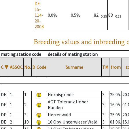
DE-
15-
114-
0.0%
0.5%
82
83
0.25
0.33
20-
2008
Breeding values and inbreeding c
mating station code
details of mating station
C
▼
ASSOC
No.
D
Code
Surname
TM
from
t
DE
1
1
Hornisgrinde
3
25.05.
20.
AGT Toleranz Hoher
DE
1
2
3
16.05.
01.
Randen
DE
1
3
Herrenwald
3
25.05.
20.
DE
2
10
10 Oby. Unterwieser Wald
3
01.06.
15.