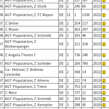
07.
AGT-Population; Z: Ott
DE
2
227
167
2021
08.
AGT-Population, Z: Stoib
DE
2
245
66
2023
08.
AGT-Population; Z: FZ Mayen
DE
11
1
1330
2022
07.
Z: Deller
DE
2
254
117
2022
08.
Z: Moser
DE
2
363
207
2023
08.
AGT-Population; Z: Schmidt
DE
2
293
46
2022
AGT-Population; Z:
07.
DE
2
211
318
2023
Wintersperger
08.
Z: Angela Tholen †
DE
2
736
240
2022
07.
AGT-Population; Z: Solleder
DE
2
256
780
2023
Ca.- Sklenar; Z: Andreas
08.
DE
2
308
14
2022
Levcenko
07.
AGT-Population; Z: Ahrens
DE
2
221
74
2023
07.
AGT Population; Z: Thein
DE
2
752
14
2023
07.
Z: Merz
DE
2
737
11
2023
07.
AGT-Population; Z: Schmidt
DE
2
293
66
2023
07.
AGT-Population, Z: Kempter
DE
2
298
45
2020