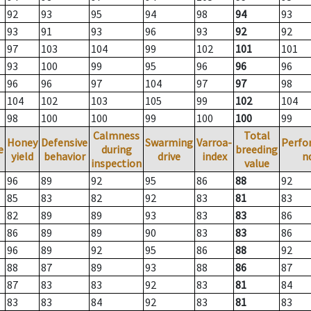
92
93
95
94
98
94
93
93
91
93
96
93
92
92
97
103
104
99
102
101
101
93
100
99
95
96
96
96
96
96
97
104
97
97
98
104
102
103
105
99
102
104
98
100
100
99
100
100
99
Calmness
Total
Honey
Defensive
Swarming
Varroa-
Perfo
e
during
breeding
yield
behavior
drive
index
n
inspection
value
96
89
92
95
86
88
92
85
83
82
92
83
81
83
82
89
89
93
83
83
86
86
89
89
90
83
83
86
96
89
92
95
86
88
92
88
87
89
93
88
86
87
87
83
83
92
83
81
84
83
83
84
92
83
81
83