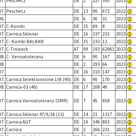
07.
Peschetz
DE
2
227
355
2023
07.
Peschetz
DE
13
90
672
2022
06.
DE
6
36
31
2023
07.
C-Kombi
DE
15
69
8
2022
07.
Carnica Sklenar
DE
16
337
232
2023
07.
C- Kombi BALKAN
DE
15
233
12
2022
07.
C-Troiseck
AT
99
193
62961
2023
08.
C- Varroatoleranz
DE
6
90
167
2023
08.
DE
2
293
66
2023
07.
DE
16
310
147
2023
07.
Carnica Selektionslinie LIB (90)
DE
6
90
170
2023
08.
Carnica-03 (40)
DE
17
208
49
2023
07.
Carnica Varroatoleranz (SMR)
DE
7
45
658
2023
07.
Carnica Sklenar 47/9/26 (13)
DE
14
21
1317
2022
07.
Carnica AGT
DE
19
346
803
2023
07.
Carnica
DE
2
266
231
2023