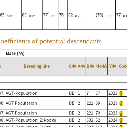
*
85
89
77
78
82
(78)
77
0.32
0.22
0.15
0.25
0.15
0.
oefficients of potential descendants
Mate (4A)
o
Breeding line
C4A
A4A
B4A
No4A
Y4A
Cod
07.
AGT-Population
DE
1
7
57
2023
08.
AGT Population
DE
2
221
69
2023
07.
AGT Population
DE
2
221
70
2023
08.
AGT-Population; Z: Köpke
DE
2
632
52
2024