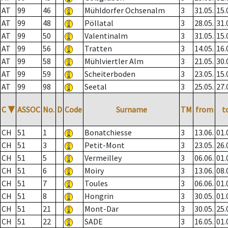
AT
99
46
Mühldorfer Ochsenalm
3
31.05.
15.
AT
99
48
Pöllatal
3
28.05.
31.
AT
99
50
Valentinalm
3
31.05.
15.
AT
99
56
Tratten
3
14.05.
16.
AT
99
58
Mühlviertler Alm
3
21.05.
30.
AT
99
59
Scheiterboden
3
23.05.
15.
AT
99
98
Seetal
3
25.05.
27.
C
▼
ASSOC
No.
D
Code
Surname
TM
from
t
CH
51
1
Bonatchiesse
3
13.06.
01.
CH
51
3
Petit-Mont
3
23.05.
26.
CH
51
5
Vermeilley
3
06.06.
01.
CH
51
6
Moiry
3
13.06.
08.
CH
51
7
Toules
3
06.06.
01.
CH
51
8
Hongrin
3
30.05.
01.
CH
51
21
Mont-Dar
3
30.05.
25.
CH
51
22
SADE
3
16.05.
01.