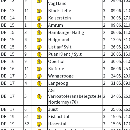
DE
13
9
3
29.05.
10.
Vogtland
DE
13
11
Blockstelle
3
09.06.
21.
DE
14
1
Kaiserstein
3
30.05.
27.
DE
15
1
Amrum
2
09.06.
21.
DE
15
3
Hamburger Hallig
2
06.06.
11.
DE
15
4
Helgoland
2
13.05.
31.
DE
15
6
List auf Sylt
2
26.05.
20.
DE
15
9
Puan Klent / Sylt
2
26.05.
15.
DE
16
9
Oberhof
3
30.05.
01.
DE
16
11
Kieferle
3
06.06.
25.
DE
17
3
Wangerooge
2
24.05.
29.
DE
17
4
Langeoog
2
31.05.
09.
AGT
DE
17
5
Varroatoleranzbelegstelle
2
24.05.
26.
Norderney (70)
DE
17
6
Juist
2
25.05.
26.
DE
19
51
Eisbachtal
3
15.05.
21.
DE
19
52
Hasental
3
15.05.
17.