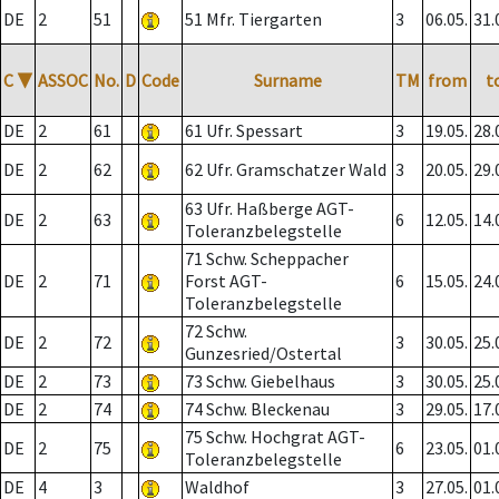
DE
2
51
51 Mfr. Tiergarten
3
06.05.
31.
C
▼
ASSOC
No.
D
Code
Surname
TM
from
t
DE
2
61
61 Ufr. Spessart
3
19.05.
28.
DE
2
62
62 Ufr. Gramschatzer Wald
3
20.05.
29.
63 Ufr. Haßberge AGT-
DE
2
63
6
12.05.
14.
Toleranzbelegstelle
71 Schw. Scheppacher
DE
2
71
Forst AGT-
6
15.05.
24.
Toleranzbelegstelle
72 Schw.
DE
2
72
3
30.05.
25.
Gunzesried/Ostertal
DE
2
73
73 Schw. Giebelhaus
3
30.05.
25.
DE
2
74
74 Schw. Bleckenau
3
29.05.
17.
75 Schw. Hochgrat AGT-
DE
2
75
6
23.05.
01.
Toleranzbelegstelle
DE
4
3
Waldhof
3
27.05.
01.