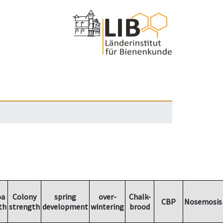
oa
Colony
spring
over-
Chalk-
CBP
Nosemosis
th
strength
development
wintering
brood