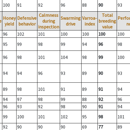
100
91
92
96
88
90
93
Calmness
Total
Honey
Defensive
Swarming
Varroa-
Perfo
e
during
breeding
yield
behavior
drive
index
n
inspection
value
96
102
101
100
100
100
100
95
99
98
99
94
96
98
96
98
101
104
98
99
100
94
94
96
93
89
90
93
89
98
101
91
89
91
94
94
97
98
99
88
92
96
96
93
92
98
90
91
94
99
100
101
102
95
98
101
92
90
90
90
69
77
89