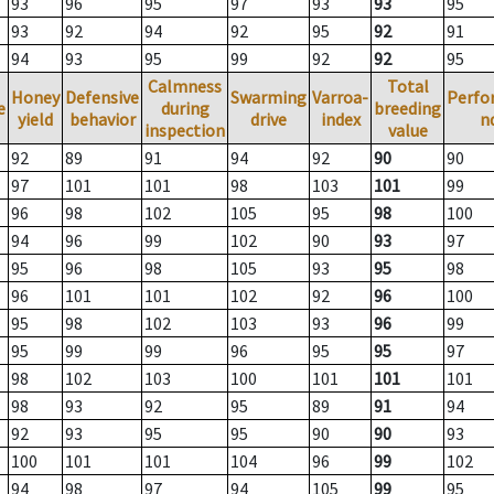
93
96
95
97
93
93
95
93
92
94
92
95
92
91
94
93
95
99
92
92
95
Calmness
Total
Honey
Defensive
Swarming
Varroa-
Perfo
e
during
breeding
yield
behavior
drive
index
n
inspection
value
92
89
91
94
92
90
90
97
101
101
98
103
101
99
96
98
102
105
95
98
100
94
96
99
102
90
93
97
95
96
98
105
93
95
98
96
101
101
102
92
96
100
95
98
102
103
93
96
99
95
99
99
96
95
95
97
98
102
103
100
101
101
101
98
93
92
95
89
91
94
92
93
95
95
90
90
93
100
101
101
104
96
99
102
94
98
97
94
105
99
95