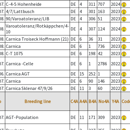
07.
C-4-5 Hohenheide
DE
4
311
707
2024
07.
4/7/Lattbusch
DE
4
301
163
2023
08.
90/Varoatoleranz/LIB
DE
4
306
51
2023
Varoatoleranz/Rotkäppchen/4-
08.
DE
4
307
124
2024
10
08.
Carnica Troiseck Hoffmann (21)
DE
6
36
31
2023
08.
Carnica
DE
6
1
736
2023
08.
C-T 1075
DE
6
198
42
2023
07.
Carnica -Celle
DE
6
1
2786
2022
06.
Carnica AGT
DE
15
252
1
2023
07.
Carnica
DE
6
90
146
2023
07.
Carnica Sklenar 47/9/26
DE
11
3
60
2022
o
Breeding line
C4A
A4A
B4A
No4A
Y4A
Cod
07.
AGT-Population
DE
11
171
309
2023