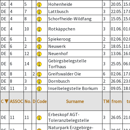
DE
4
5
Hohenheide
3
20.05.
15.
DE
4
7
Lattbusch
3
22.05.
17.
DE
4
8
Schorfheide-Wildfang
3
15.05.
15.
DE
4
10
Rotkäppchen
3
01.06.
01.
DE
6
1
Spiekeroog
2
02.06.
02.
DE
6
2
Neuwerk
2
18.05.
11.
DE
6
12
Neuenhof
3
13.06.
16.
Gebirgsbelegstelle
DE
6
14
3
25.05.
06.
Torfhaus
DE
8
1
2
Greifswalder Oie
6
02.06.
17.
DE
8
3
Dornbusch
2
26.06.
23.
DE
11
3
Inselbelegstelle Borkum
2
09.05.
18.
C
▼
ASSOC
No.
D
Code
Surname
TM
from
t
Erbeskopf AGT-
DE
11
11
3
26.05.
21.
Toleranzbelegstelle
Naturpark Erzgebirge-