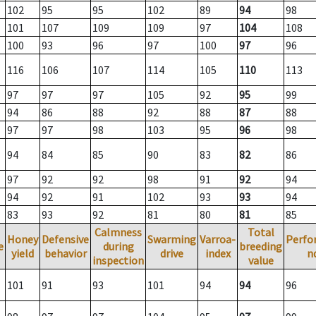
102
95
95
102
89
94
98
101
107
109
109
97
104
108
100
93
96
97
100
97
96
116
106
107
114
105
110
113
97
97
97
105
92
95
99
94
86
88
92
88
87
88
97
97
98
103
95
96
98
94
84
85
90
83
82
86
97
92
92
98
91
92
94
94
92
91
102
93
93
94
83
93
92
81
80
81
85
Calmness
Total
Honey
Defensive
Swarming
Varroa-
Perfo
e
during
breeding
yield
behavior
drive
index
n
inspection
value
101
91
93
101
94
94
96