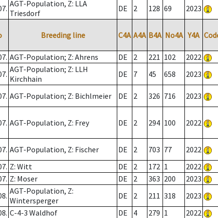
AGT-Population, Z: LLA
07.
DE
2
128
69
2023
Triesdorf
o
Breeding line
C4A
A4A
B4A
No4A
Y4A
Cod
07.
AGT-Population; Z: Ahrens
DE
2
221
102
2022
AGT-Population; Z: LLH
07.
DE
7
45
658
2023
Kirchhain
07.
AGT-Population; Z: Bichlmeier
DE
2
326
716
2023
07.
AGT-Population, Z: Frey
DE
2
294
100
2022
07.
AGT-Population, Z: Fischer
DE
2
703
77
2022
07.
Z: Witt
DE
2
172
1
2022
07.
Z: Moser
DE
2
363
200
2023
AGT-Population, Z:
08.
DE
2
211
318
2023
Wintersperger
08.
C-4-3 Waldhof
DE
4
279
1
2022