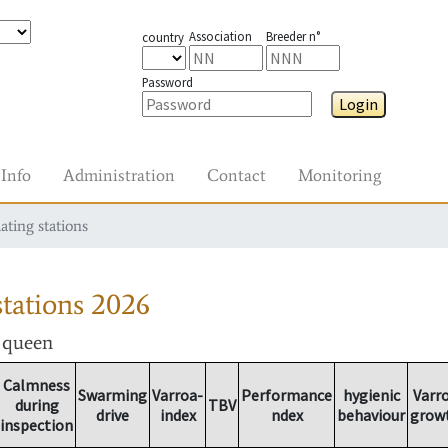
Association
Breeder n°
country
Password
Login
Info
Administration
Contact
Monitoring
ating stations
tations
2026
r queen
Calmness
Swarming
Varroa-
Performance
hygienic
Varr
during
TBV
drive
index
ndex
behaviour
grow
inspection