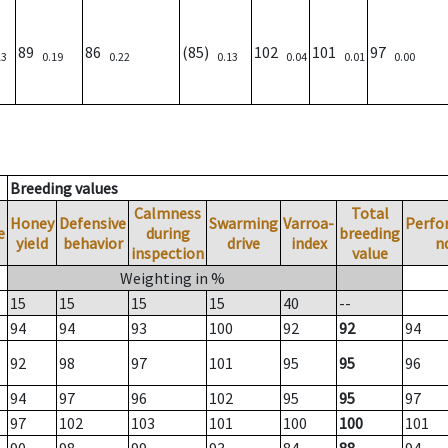
89
86
(85)
102
101
97
13
0.19
0.22
0.13
0.04
0.01
0.00
Breeding values
Calmness
Total
Honey
Defensive
Swarming
Varroa-
Perfo
e
during
breeding
yield
behavior
drive
index
n
inspection
value
Weighting in %
15
15
15
15
40
--
94
94
93
100
92
92
94
92
98
97
101
95
95
96
94
97
96
102
95
95
97
97
102
103
101
100
100
101