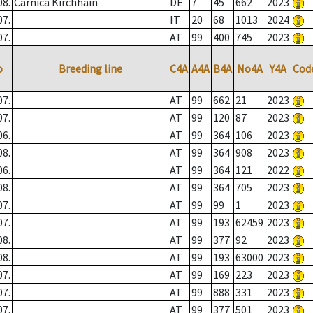
08.
Carnica Kirchhain
DE
7
45
662
2023
07.
IT
20
68
1013
2024
07.
AT
99
400
745
2023
o
Breeding line
C4A
A4A
B4A
No4A
Y4A
Cod
07.
AT
99
662
21
2023
07.
AT
99
120
87
2023
06.
AT
99
364
106
2023
08.
AT
99
364
908
2023
06.
AT
99
364
121
2022
08.
AT
99
364
705
2023
07.
AT
99
99
1
2023
07.
AT
99
193
62459
2023
08.
AT
99
377
92
2023
08.
AT
99
193
63000
2023
07.
AT
99
169
223
2023
07.
AT
99
888
331
2023
07.
AT
99
377
501
2023