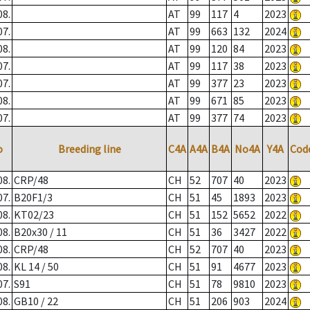
08.
AT
99
117
4
2023
07.
AT
99
663
132
2024
08.
AT
99
120
84
2023
07.
AT
99
117
38
2023
07.
AT
99
377
23
2023
08.
AT
99
671
85
2023
07.
AT
99
377
74
2023
o
Breeding line
C4A
A4A
B4A
No4A
Y4A
Cod
08.
CRP/48
CH
52
707
40
2023
07.
B20F1/3
CH
51
45
1893
2023
08.
KT02/23
CH
51
152
5652
2022
08.
B20x30 / 11
CH
51
36
3427
2022
08.
CRP/48
CH
52
707
40
2023
08.
KL 14 / 50
CH
51
91
4677
2023
07.
S91
CH
51
78
9810
2023
08.
GB10 / 22
CH
51
206
903
2024