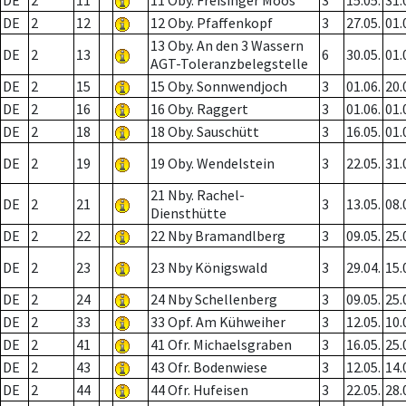
DE
2
11
11 Oby. Freisinger Moos
3
15.05.
31.
DE
2
12
12 Oby. Pfaffenkopf
3
27.05.
01.
13 Oby. An den 3 Wassern
DE
2
13
6
30.05.
01.
AGT-Toleranzbelegstelle
DE
2
15
15 Oby. Sonnwendjoch
3
01.06.
20.
DE
2
16
16 Oby. Raggert
3
01.06.
01.
DE
2
18
18 Oby. Sauschütt
3
16.05.
01.
DE
2
19
19 Oby. Wendelstein
3
22.05.
31.
21 Nby. Rachel-
DE
2
21
3
13.05.
08.
Diensthütte
DE
2
22
22 Nby Bramandlberg
3
09.05.
25.
DE
2
23
23 Nby Königswald
3
29.04.
15.
DE
2
24
24 Nby Schellenberg
3
09.05.
25.
DE
2
33
33 Opf. Am Kühweiher
3
12.05.
10.
DE
2
41
41 Ofr. Michaelsgraben
3
16.05.
25.
DE
2
43
43 Ofr. Bodenwiese
3
12.05.
14.
DE
2
44
44 Ofr. Hufeisen
3
22.05.
28.