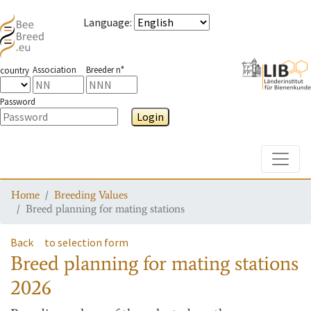
Language
:
Association
Breeder n°
country
Password
Login
Toggle
Home
Breeding Values
Breed planning for mating stations
Back
to selection form
Breed planning for mating stations
2026