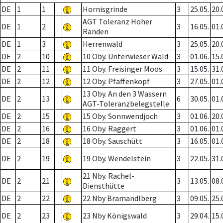
DE
1
1
Hornisgrinde
3
25.05.
20.
AGT Toleranz Hoher
DE
1
2
3
16.05.
01.
Randen
DE
1
3
Herrenwald
3
25.05.
20.
DE
2
10
10 Oby. Unterwieser Wald
3
01.06.
15.
DE
2
11
11 Oby. Freisinger Moos
3
15.05.
31.
DE
2
12
12 Oby. Pfaffenkopf
3
27.05.
01.
13 Oby. An den 3 Wassern
DE
2
13
6
30.05.
01.
AGT-Toleranzbelegstelle
DE
2
15
15 Oby. Sonnwendjoch
3
01.06.
20.
DE
2
16
16 Oby. Raggert
3
01.06.
01.
DE
2
18
18 Oby. Sauschütt
3
16.05.
01.
DE
2
19
19 Oby. Wendelstein
3
22.05.
31.
21 Nby. Rachel-
DE
2
21
3
13.05.
08.
Diensthütte
DE
2
22
22 Nby Bramandlberg
3
09.05.
25.
DE
2
23
23 Nby Königswald
3
29.04.
15.