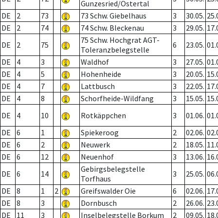
Gunzesried/Ostertal
DE
2
73
73 Schw. Giebelhaus
3
30.05.
25.
DE
2
74
74 Schw. Bleckenau
3
29.05.
17.
75 Schw. Hochgrat AGT-
DE
2
75
6
23.05.
01.
Toleranzbelegstelle
DE
4
3
Waldhof
3
27.05.
01.
DE
4
5
Hohenheide
3
20.05.
15.
DE
4
7
Lattbusch
3
22.05.
17.
DE
4
8
Schorfheide-Wildfang
3
15.05.
15.
DE
4
10
Rotkäppchen
3
01.06.
01.
DE
6
1
Spiekeroog
2
02.06.
02.
DE
6
2
Neuwerk
2
18.05.
11.
DE
6
12
Neuenhof
3
13.06.
16.
Gebirgsbelegstelle
DE
6
14
3
25.05.
06.
Torfhaus
DE
8
1
2
Greifswalder Oie
6
02.06.
17.
DE
8
3
Dornbusch
2
26.06.
23.
DE
11
3
Inselbelegstelle Borkum
2
09.05.
18.