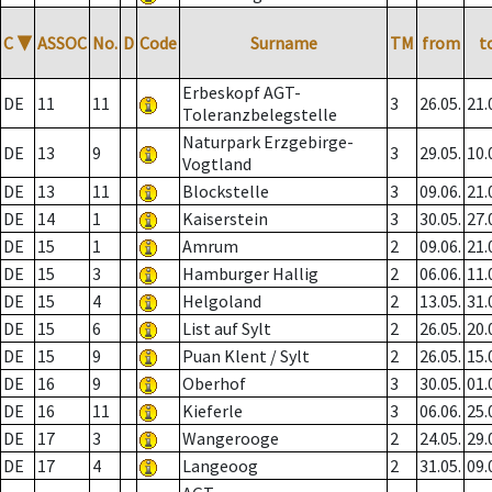
C
▼
ASSOC
No.
D
Code
Surname
TM
from
t
Erbeskopf AGT-
DE
11
11
3
26.05.
21.
Toleranzbelegstelle
Naturpark Erzgebirge-
DE
13
9
3
29.05.
10.
Vogtland
DE
13
11
Blockstelle
3
09.06.
21.
DE
14
1
Kaiserstein
3
30.05.
27.
DE
15
1
Amrum
2
09.06.
21.
DE
15
3
Hamburger Hallig
2
06.06.
11.
DE
15
4
Helgoland
2
13.05.
31.
DE
15
6
List auf Sylt
2
26.05.
20.
DE
15
9
Puan Klent / Sylt
2
26.05.
15.
DE
16
9
Oberhof
3
30.05.
01.
DE
16
11
Kieferle
3
06.06.
25.
DE
17
3
Wangerooge
2
24.05.
29.
DE
17
4
Langeoog
2
31.05.
09.