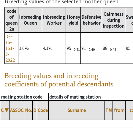
Breeding values
of the selected mother queen
code
Calmness
of
Inbreeding
Inbreeding
Honey
Defensive
Sw
during
queen
Queen
Worker
yield
behavior
inspection
2a
DE-
15-
151-
1.6%
4.1%
95
91
88
95
0.41
0.49
0.48
3-
2022
Breeding values and inbreeding
coefficients of potential descendants
mating station code
details of mating station
C
▼
ASSOC
No.
D
Code
Surname
TM
from
t