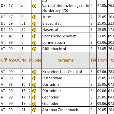
AGT
DE
17
5
Varroatoleranzbelegstelle
2
24.05.
26.
Norderney (70)
DE
17
6
Juist
2
25.05.
26.
DE
19
51
Eisbachtal
3
15.05.
21.
DE
19
52
Hasental
3
15.05.
17.
DE
41
1
Sächsische Schweiz
6
31.05.
05.
AT
99
6
Löhnersbach
3
02.06.
30.
AT
99
7
Blühnbachtal
3
31.05.
26.
C
▼
ASSOC
No.
D
Code
Surname
TM
from
t
AT
99
8
Kristeinertal - Osttirol
3
02.06.
28.
AT
99
13
Pusterwald
3
29.05.
31.
AT
99
16
1
Dürradmer
3
15.05.
04.
AT
99
16
2
Dürradmer
3
09.06.
04.
AT
99
17
1
Gschöder
3
15.05.
04.
AT
99
17
2
Gschöder
3
09.06.
04.
AT
99
21
Abtenau Zinkenbach
3
29.05.
28.