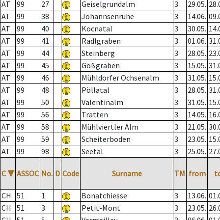
AT
99
27
Geiselgrundalm
3
29.05.
28.
AT
99
38
Johannsenruhe
3
14.06.
09.
AT
99
40
Kocnatal
3
30.05.
14.
AT
99
41
Radlgraben
3
01.06.
31.
AT
99
44
Steinberg
3
28.05.
23.
AT
99
45
Gößgraben
3
15.05.
31.
AT
99
46
Mühldorfer Ochsenalm
3
31.05.
15.
AT
99
48
Pöllatal
3
28.05.
31.
AT
99
50
Valentinalm
3
31.05.
15.
AT
99
56
Tratten
3
14.05.
16.
AT
99
58
Mühlviertler Alm
3
21.05.
30.
AT
99
59
Scheiterboden
3
23.05.
15.
AT
99
98
Seetal
3
25.05.
27.
C
▼
ASSOC
No.
D
Code
Surname
TM
from
t
CH
51
1
Bonatchiesse
3
13.06.
01.
CH
51
3
Petit-Mont
3
23.05.
26.