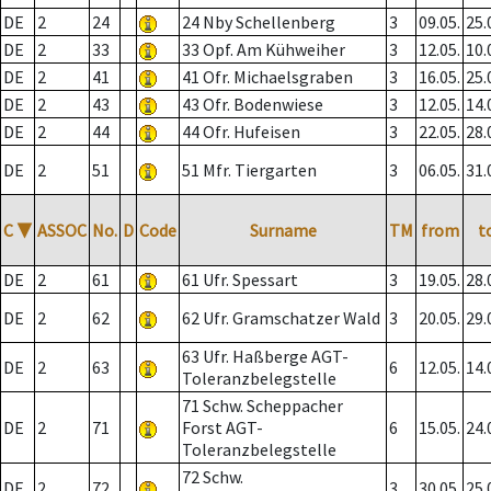
DE
2
24
24 Nby Schellenberg
3
09.05.
25.
DE
2
33
33 Opf. Am Kühweiher
3
12.05.
10.
DE
2
41
41 Ofr. Michaelsgraben
3
16.05.
25.
DE
2
43
43 Ofr. Bodenwiese
3
12.05.
14.
DE
2
44
44 Ofr. Hufeisen
3
22.05.
28.
DE
2
51
51 Mfr. Tiergarten
3
06.05.
31.
C
▼
ASSOC
No.
D
Code
Surname
TM
from
t
DE
2
61
61 Ufr. Spessart
3
19.05.
28.
DE
2
62
62 Ufr. Gramschatzer Wald
3
20.05.
29.
63 Ufr. Haßberge AGT-
DE
2
63
6
12.05.
14.
Toleranzbelegstelle
71 Schw. Scheppacher
DE
2
71
Forst AGT-
6
15.05.
24.
Toleranzbelegstelle
72 Schw.
DE
2
72
3
30.05.
25.