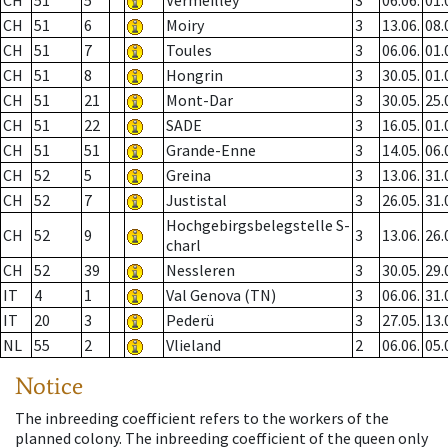
CH
51
5
Vermeilley
3
06.06.
01.
CH
51
6
Moiry
3
13.06.
08.
CH
51
7
Toules
3
06.06.
01.
CH
51
8
Hongrin
3
30.05.
01.
CH
51
21
Mont-Dar
3
30.05.
25.
CH
51
22
SADE
3
16.05.
01.
CH
51
51
Grande-Enne
3
14.05.
06.
CH
52
5
Greina
3
13.06.
31.
CH
52
7
Justistal
3
26.05.
31.
Hochgebirgsbelegstelle S-
CH
52
9
3
13.06.
26.
charl
CH
52
39
Nessleren
3
30.05.
29.
IT
4
1
Val Genova (TN)
3
06.06.
31.
IT
20
3
Pederü
3
27.05.
13.
NL
55
2
Vlieland
2
06.06.
05.
Notice
The inbreeding coefficient refers to the workers of the
planned colony. The inbreeding coefficient of the queen only