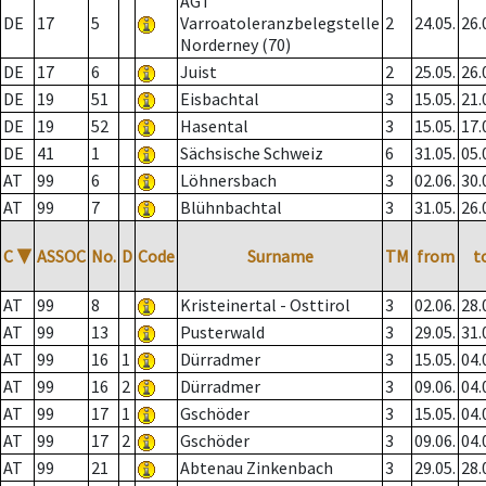
AGT
DE
17
5
Varroatoleranzbelegstelle
2
24.05.
26.
Norderney (70)
DE
17
6
Juist
2
25.05.
26.
DE
19
51
Eisbachtal
3
15.05.
21.
DE
19
52
Hasental
3
15.05.
17.
DE
41
1
Sächsische Schweiz
6
31.05.
05.
AT
99
6
Löhnersbach
3
02.06.
30.
AT
99
7
Blühnbachtal
3
31.05.
26.
C
▼
ASSOC
No.
D
Code
Surname
TM
from
t
AT
99
8
Kristeinertal - Osttirol
3
02.06.
28.
AT
99
13
Pusterwald
3
29.05.
31.
AT
99
16
1
Dürradmer
3
15.05.
04.
AT
99
16
2
Dürradmer
3
09.06.
04.
AT
99
17
1
Gschöder
3
15.05.
04.
AT
99
17
2
Gschöder
3
09.06.
04.
AT
99
21
Abtenau Zinkenbach
3
29.05.
28.