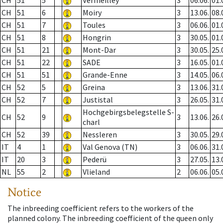
CH
51
5
Vermeilley
3
06.06.
01.
CH
51
6
Moiry
3
13.06.
08.
CH
51
7
Toules
3
06.06.
01.
CH
51
8
Hongrin
3
30.05.
01.
CH
51
21
Mont-Dar
3
30.05.
25.
CH
51
22
SADE
3
16.05.
01.
CH
51
51
Grande-Enne
3
14.05.
06.
CH
52
5
Greina
3
13.06.
31.
CH
52
7
Justistal
3
26.05.
31.
Hochgebirgsbelegstelle S-
CH
52
9
3
13.06.
26.
charl
CH
52
39
Nessleren
3
30.05.
29.
IT
4
1
Val Genova (TN)
3
06.06.
31.
IT
20
3
Pederü
3
27.05.
13.
NL
55
2
Vlieland
2
06.06.
05.
Notice
The inbreeding coefficient refers to the workers of the
planned colony. The inbreeding coefficient of the queen only