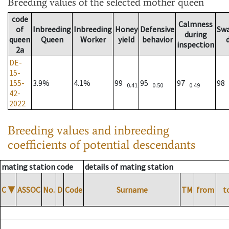
Breeding values
of the selected mother queen
code
Calmness
of
Inbreeding
Inbreeding
Honey
Defensive
Sw
during
queen
Queen
Worker
yield
behavior
inspection
2a
DE-
15-
155-
3.9%
4.1%
99
95
97
98
0.41
0.50
0.49
42-
2022
Breeding values and inbreeding
coefficients of potential descendants
mating station code
details of mating station
C
▼
ASSOC
No.
D
Code
Surname
TM
from
t