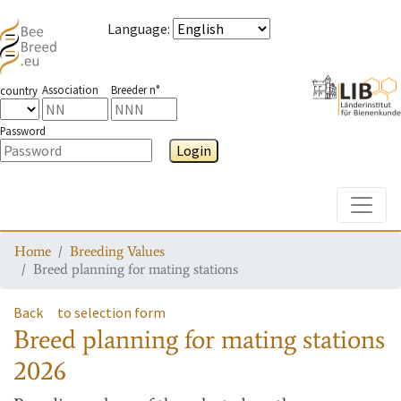
Language
:
Association
Breeder n°
country
Password
Login
Toggle
Home
Breeding Values
Breed planning for mating stations
Back
to selection form
Breed planning for mating stations
2026