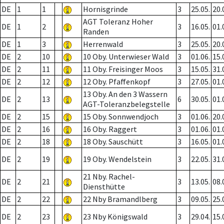
DE
1
1
Hornisgrinde
3
25.05.
20.
AGT Toleranz Hoher
DE
1
2
3
16.05.
01.
Randen
DE
1
3
Herrenwald
3
25.05.
20.
DE
2
10
10 Oby. Unterwieser Wald
3
01.06.
15.
DE
2
11
11 Oby. Freisinger Moos
3
15.05.
31.
DE
2
12
12 Oby. Pfaffenkopf
3
27.05.
01.
13 Oby. An den 3 Wassern
DE
2
13
6
30.05.
01.
AGT-Toleranzbelegstelle
DE
2
15
15 Oby. Sonnwendjoch
3
01.06.
20.
DE
2
16
16 Oby. Raggert
3
01.06.
01.
DE
2
18
18 Oby. Sauschütt
3
16.05.
01.
DE
2
19
19 Oby. Wendelstein
3
22.05.
31.
21 Nby. Rachel-
DE
2
21
3
13.05.
08.
Diensthütte
DE
2
22
22 Nby Bramandlberg
3
09.05.
25.
DE
2
23
23 Nby Königswald
3
29.04.
15.