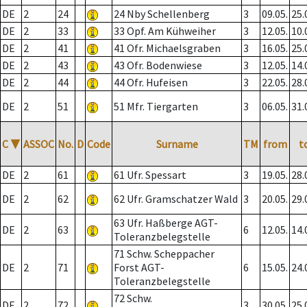
DE
2
24
24 Nby Schellenberg
3
09.05.
25.
DE
2
33
33 Opf. Am Kühweiher
3
12.05.
10.
DE
2
41
41 Ofr. Michaelsgraben
3
16.05.
25.
DE
2
43
43 Ofr. Bodenwiese
3
12.05.
14.
DE
2
44
44 Ofr. Hufeisen
3
22.05.
28.
DE
2
51
51 Mfr. Tiergarten
3
06.05.
31.
C
▼
ASSOC
No.
D
Code
Surname
TM
from
t
DE
2
61
61 Ufr. Spessart
3
19.05.
28.
DE
2
62
62 Ufr. Gramschatzer Wald
3
20.05.
29.
63 Ufr. Haßberge AGT-
DE
2
63
6
12.05.
14.
Toleranzbelegstelle
71 Schw. Scheppacher
DE
2
71
Forst AGT-
6
15.05.
24.
Toleranzbelegstelle
72 Schw.
DE
2
72
3
30.05.
25.