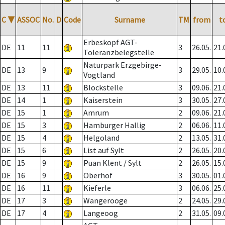
C
▼
ASSOC
No.
D
Code
Surname
TM
from
t
Erbeskopf AGT-
DE
11
11
3
26.05.
21.
Toleranzbelegstelle
Naturpark Erzgebirge-
DE
13
9
3
29.05.
10.
Vogtland
DE
13
11
Blockstelle
3
09.06.
21.
DE
14
1
Kaiserstein
3
30.05.
27.
DE
15
1
Amrum
2
09.06.
21.
DE
15
3
Hamburger Hallig
2
06.06.
11.
DE
15
4
Helgoland
2
13.05.
31.
DE
15
6
List auf Sylt
2
26.05.
20.
DE
15
9
Puan Klent / Sylt
2
26.05.
15.
DE
16
9
Oberhof
3
30.05.
01.
DE
16
11
Kieferle
3
06.06.
25.
DE
17
3
Wangerooge
2
24.05.
29.
DE
17
4
Langeoog
2
31.05.
09.