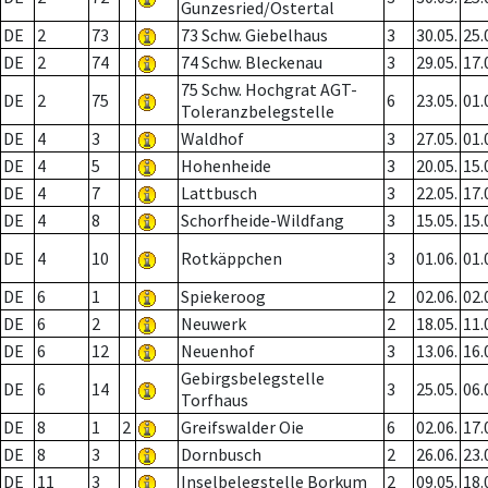
Gunzesried/Ostertal
DE
2
73
73 Schw. Giebelhaus
3
30.05.
25.
DE
2
74
74 Schw. Bleckenau
3
29.05.
17.
75 Schw. Hochgrat AGT-
DE
2
75
6
23.05.
01.
Toleranzbelegstelle
DE
4
3
Waldhof
3
27.05.
01.
DE
4
5
Hohenheide
3
20.05.
15.
DE
4
7
Lattbusch
3
22.05.
17.
DE
4
8
Schorfheide-Wildfang
3
15.05.
15.
DE
4
10
Rotkäppchen
3
01.06.
01.
DE
6
1
Spiekeroog
2
02.06.
02.
DE
6
2
Neuwerk
2
18.05.
11.
DE
6
12
Neuenhof
3
13.06.
16.
Gebirgsbelegstelle
DE
6
14
3
25.05.
06.
Torfhaus
DE
8
1
2
Greifswalder Oie
6
02.06.
17.
DE
8
3
Dornbusch
2
26.06.
23.
DE
11
3
Inselbelegstelle Borkum
2
09.05.
18.