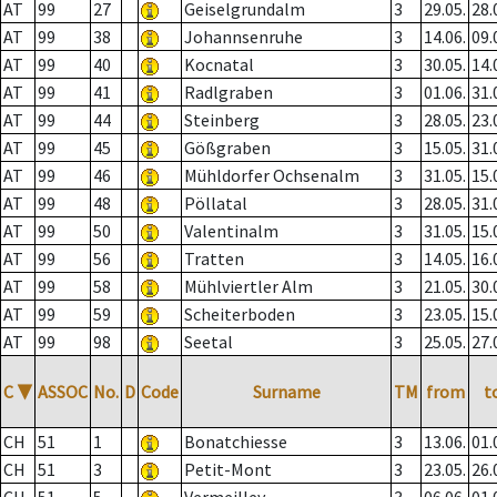
AT
99
27
Geiselgrundalm
3
29.05.
28.
AT
99
38
Johannsenruhe
3
14.06.
09.
AT
99
40
Kocnatal
3
30.05.
14.
AT
99
41
Radlgraben
3
01.06.
31.
AT
99
44
Steinberg
3
28.05.
23.
AT
99
45
Gößgraben
3
15.05.
31.
AT
99
46
Mühldorfer Ochsenalm
3
31.05.
15.
AT
99
48
Pöllatal
3
28.05.
31.
AT
99
50
Valentinalm
3
31.05.
15.
AT
99
56
Tratten
3
14.05.
16.
AT
99
58
Mühlviertler Alm
3
21.05.
30.
AT
99
59
Scheiterboden
3
23.05.
15.
AT
99
98
Seetal
3
25.05.
27.
C
▼
ASSOC
No.
D
Code
Surname
TM
from
t
CH
51
1
Bonatchiesse
3
13.06.
01.
CH
51
3
Petit-Mont
3
23.05.
26.