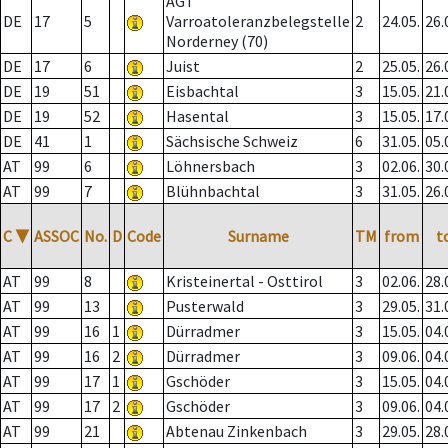
AGT
DE
17
5
Varroatoleranzbelegstelle
2
24.05.
26.
Norderney (70)
DE
17
6
Juist
2
25.05.
26.
DE
19
51
Eisbachtal
3
15.05.
21.
DE
19
52
Hasental
3
15.05.
17.
DE
41
1
Sächsische Schweiz
6
31.05.
05.
AT
99
6
Löhnersbach
3
02.06.
30.
AT
99
7
Blühnbachtal
3
31.05.
26.
C
▼
ASSOC
No.
D
Code
Surname
TM
from
t
AT
99
8
Kristeinertal - Osttirol
3
02.06.
28.
AT
99
13
Pusterwald
3
29.05.
31.
AT
99
16
1
Dürradmer
3
15.05.
04.
AT
99
16
2
Dürradmer
3
09.06.
04.
AT
99
17
1
Gschöder
3
15.05.
04.
AT
99
17
2
Gschöder
3
09.06.
04.
AT
99
21
Abtenau Zinkenbach
3
29.05.
28.