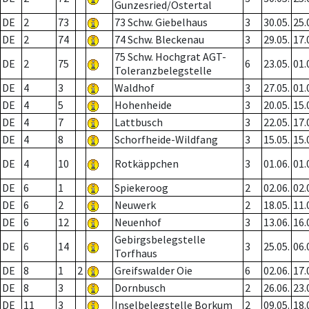
Gunzesried/Ostertal
DE
2
73
73 Schw. Giebelhaus
3
30.05.
25.
DE
2
74
74 Schw. Bleckenau
3
29.05.
17.
75 Schw. Hochgrat AGT-
DE
2
75
6
23.05.
01.
Toleranzbelegstelle
DE
4
3
Waldhof
3
27.05.
01.
DE
4
5
Hohenheide
3
20.05.
15.
DE
4
7
Lattbusch
3
22.05.
17.
DE
4
8
Schorfheide-Wildfang
3
15.05.
15.
DE
4
10
Rotkäppchen
3
01.06.
01.
DE
6
1
Spiekeroog
2
02.06.
02.
DE
6
2
Neuwerk
2
18.05.
11.
DE
6
12
Neuenhof
3
13.06.
16.
Gebirgsbelegstelle
DE
6
14
3
25.05.
06.
Torfhaus
DE
8
1
2
Greifswalder Oie
6
02.06.
17.
DE
8
3
Dornbusch
2
26.06.
23.
DE
11
3
Inselbelegstelle Borkum
2
09.05.
18.