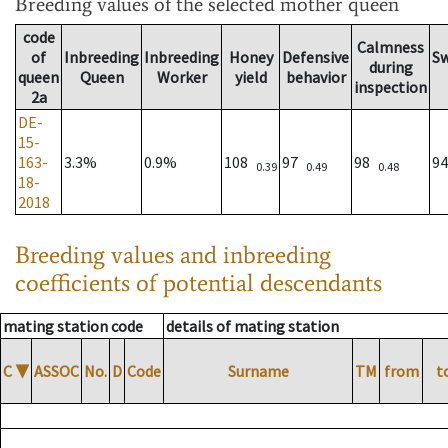
Breeding values
of the selected mother queen
code
Calmness
of
Inbreeding
Inbreeding
Honey
Defensive
S
during
queen
Queen
Worker
yield
behavior
inspection
2a
DE-
15-
163-
3.3%
0.9%
108
97
98
9
0.39
0.49
0.48
18-
2018
Breeding values and inbreeding
coefficients of potential descendants
mating station code
details of mating station
C
▼
ASSOC
No.
D
Code
Surname
TM
from
t