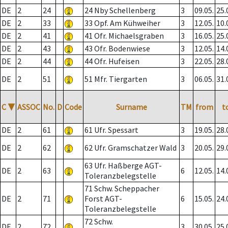
DE
2
24
24 Nby Schellenberg
3
09.05.
25.
DE
2
33
33 Opf. Am Kühweiher
3
12.05.
10.
DE
2
41
41 Ofr. Michaelsgraben
3
16.05.
25.
DE
2
43
43 Ofr. Bodenwiese
3
12.05.
14.
DE
2
44
44 Ofr. Hufeisen
3
22.05.
28.
DE
2
51
51 Mfr. Tiergarten
3
06.05.
31.
C
▼
ASSOC
No.
D
Code
Surname
TM
from
t
DE
2
61
61 Ufr. Spessart
3
19.05.
28.
DE
2
62
62 Ufr. Gramschatzer Wald
3
20.05.
29.
63 Ufr. Haßberge AGT-
DE
2
63
6
12.05.
14.
Toleranzbelegstelle
71 Schw. Scheppacher
DE
2
71
Forst AGT-
6
15.05.
24.
Toleranzbelegstelle
72 Schw.
DE
2
72
3
30.05.
25.