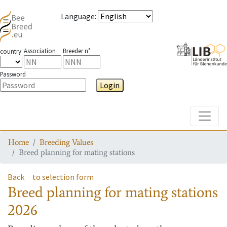
Language
:
Association
Breeder n°
country
Password
Login
Toggle
Home
Breeding Values
Breed planning for mating stations
Back
to selection form
Breed planning for mating stations
2026