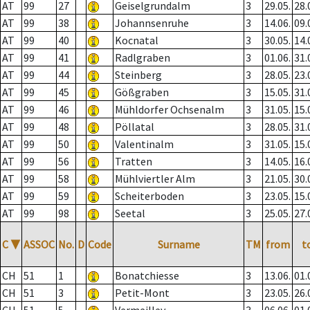
AT
99
27
Geiselgrundalm
3
29.05.
28.
AT
99
38
Johannsenruhe
3
14.06.
09.
AT
99
40
Kocnatal
3
30.05.
14.
AT
99
41
Radlgraben
3
01.06.
31.
AT
99
44
Steinberg
3
28.05.
23.
AT
99
45
Gößgraben
3
15.05.
31.
AT
99
46
Mühldorfer Ochsenalm
3
31.05.
15.
AT
99
48
Pöllatal
3
28.05.
31.
AT
99
50
Valentinalm
3
31.05.
15.
AT
99
56
Tratten
3
14.05.
16.
AT
99
58
Mühlviertler Alm
3
21.05.
30.
AT
99
59
Scheiterboden
3
23.05.
15.
AT
99
98
Seetal
3
25.05.
27.
C
▼
ASSOC
No.
D
Code
Surname
TM
from
t
CH
51
1
Bonatchiesse
3
13.06.
01.
CH
51
3
Petit-Mont
3
23.05.
26.