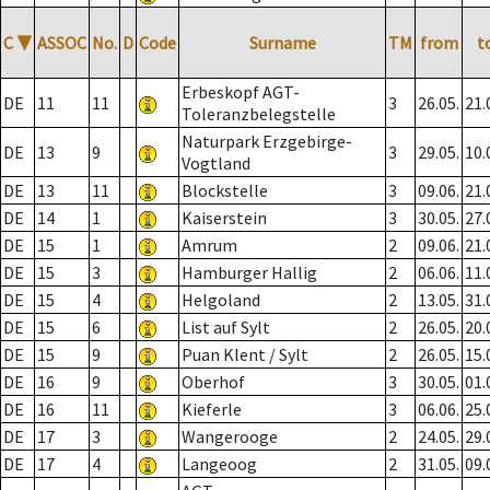
C
▼
ASSOC
No.
D
Code
Surname
TM
from
t
Erbeskopf AGT-
DE
11
11
3
26.05.
21.
Toleranzbelegstelle
Naturpark Erzgebirge-
DE
13
9
3
29.05.
10.
Vogtland
DE
13
11
Blockstelle
3
09.06.
21.
DE
14
1
Kaiserstein
3
30.05.
27.
DE
15
1
Amrum
2
09.06.
21.
DE
15
3
Hamburger Hallig
2
06.06.
11.
DE
15
4
Helgoland
2
13.05.
31.
DE
15
6
List auf Sylt
2
26.05.
20.
DE
15
9
Puan Klent / Sylt
2
26.05.
15.
DE
16
9
Oberhof
3
30.05.
01.
DE
16
11
Kieferle
3
06.06.
25.
DE
17
3
Wangerooge
2
24.05.
29.
DE
17
4
Langeoog
2
31.05.
09.