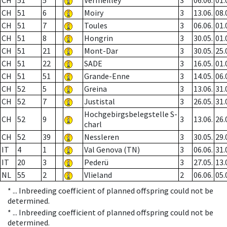
CH
51
5
Vermeilley
3
06.06.
01.
CH
51
6
Moiry
3
13.06.
08.
CH
51
7
Toules
3
06.06.
01.
CH
51
8
Hongrin
3
30.05.
01.
CH
51
21
Mont-Dar
3
30.05.
25.
CH
51
22
SADE
3
16.05.
01.
CH
51
51
Grande-Enne
3
14.05.
06.
CH
52
5
Greina
3
13.06.
31.
CH
52
7
Justistal
3
26.05.
31.
Hochgebirgsbelegstelle S-
CH
52
9
3
13.06.
26.
charl
CH
52
39
Nessleren
3
30.05.
29.
IT
4
1
Val Genova (TN)
3
06.06.
31.
IT
20
3
Pederü
3
27.05.
13.
NL
55
2
Vlieland
2
06.06.
05.
* ...
Inbreeding coefficient of planned offspring could not be
determined.
* ...
Inbreeding coefficient of planned offspring could not be
determined.