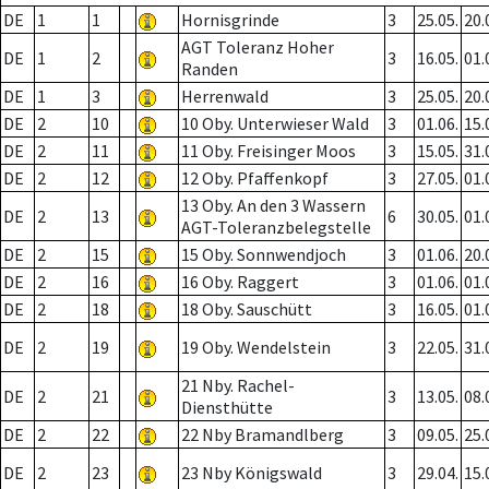
DE
1
1
Hornisgrinde
3
25.05.
20.
AGT Toleranz Hoher
DE
1
2
3
16.05.
01.
Randen
DE
1
3
Herrenwald
3
25.05.
20.
DE
2
10
10 Oby. Unterwieser Wald
3
01.06.
15.
DE
2
11
11 Oby. Freisinger Moos
3
15.05.
31.
DE
2
12
12 Oby. Pfaffenkopf
3
27.05.
01.
13 Oby. An den 3 Wassern
DE
2
13
6
30.05.
01.
AGT-Toleranzbelegstelle
DE
2
15
15 Oby. Sonnwendjoch
3
01.06.
20.
DE
2
16
16 Oby. Raggert
3
01.06.
01.
DE
2
18
18 Oby. Sauschütt
3
16.05.
01.
DE
2
19
19 Oby. Wendelstein
3
22.05.
31.
21 Nby. Rachel-
DE
2
21
3
13.05.
08.
Diensthütte
DE
2
22
22 Nby Bramandlberg
3
09.05.
25.
DE
2
23
23 Nby Königswald
3
29.04.
15.