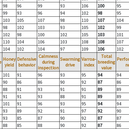
98
96
99
93
106
100
95
99
93
96
94
102
98
95
103
105
107
98
110
107
104
98
102
103
93
105
102
99
102
98
100
102
105
103
101
110
104
106
103
108
108
107
104
102
104
97
109
106
102
Calmness
Total
Honey
Defensive
Swarming
Varroa-
Perfo
e
during
breeding
yield
behavior
drive
index
n
inspection
value
101
91
96
93
95
94
94
90
86
86
90
92
87
86
88
91
93
91
91
89
89
91
91
93
88
91
89
89
101
91
96
93
95
94
94
93
89
92
91
97
92
90
93
85
87
90
92
87
87
88
85
88
90
92
87
86