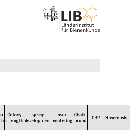
oa
Colony
spring
over-
Chalk-
CBP
Nosemosis
th
strength
development
wintering
brood