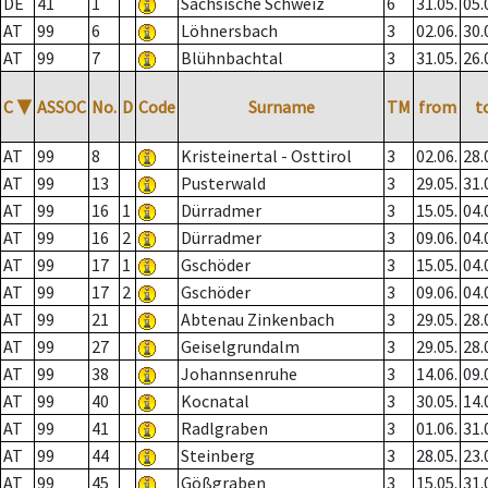
DE
41
1
Sächsische Schweiz
6
31.05.
05.
AT
99
6
Löhnersbach
3
02.06.
30.
AT
99
7
Blühnbachtal
3
31.05.
26.
C
▼
ASSOC
No.
D
Code
Surname
TM
from
t
AT
99
8
Kristeinertal - Osttirol
3
02.06.
28.
AT
99
13
Pusterwald
3
29.05.
31.
AT
99
16
1
Dürradmer
3
15.05.
04.
AT
99
16
2
Dürradmer
3
09.06.
04.
AT
99
17
1
Gschöder
3
15.05.
04.
AT
99
17
2
Gschöder
3
09.06.
04.
AT
99
21
Abtenau Zinkenbach
3
29.05.
28.
AT
99
27
Geiselgrundalm
3
29.05.
28.
AT
99
38
Johannsenruhe
3
14.06.
09.
AT
99
40
Kocnatal
3
30.05.
14.
AT
99
41
Radlgraben
3
01.06.
31.
AT
99
44
Steinberg
3
28.05.
23.
AT
99
45
Gößgraben
3
15.05.
31.