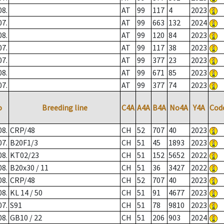
08.
AT
99
117
4
2023
07.
AT
99
663
132
2024
08.
AT
99
120
84
2023
07.
AT
99
117
38
2023
07.
AT
99
377
23
2023
08.
AT
99
671
85
2023
07.
AT
99
377
74
2023
o
Breeding line
C4A
A4A
B4A
No4A
Y4A
Cod
08.
CRP/48
CH
52
707
40
2023
07.
B20F1/3
CH
51
45
1893
2023
08.
KT02/23
CH
51
152
5652
2022
08.
B20x30 / 11
CH
51
36
3427
2022
08.
CRP/48
CH
52
707
40
2023
08.
KL 14 / 50
CH
51
91
4677
2023
07.
S91
CH
51
78
9810
2023
08.
GB10 / 22
CH
51
206
903
2024