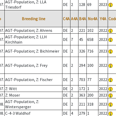
AGT-Population, Z: LLA
07.
DE
2
128
69
2023
Triesdorf
o
Breeding line
C4A
A4A
B4A
No4A
Y4A
Cod
07.
AGT-Population; Z: Ahrens
DE
2
221
102
2022
AGT-Population; Z: LLH
07.
DE
7
45
658
2023
Kirchhain
07.
AGT-Population; Z: Bichlmeier
DE
2
326
716
2023
07.
AGT-Population, Z: Frey
DE
2
294
100
2022
07.
AGT-Population, Z: Fischer
DE
2
703
77
2022
07.
Z: Witt
DE
2
172
1
2022
07.
Z: Moser
DE
2
363
200
2023
AGT-Population, Z:
08.
DE
2
211
318
2023
Wintersperger
08.
C-4-3 Waldhof
DE
4
279
1
2022