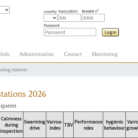
Association
Breeder n°
country
Password
Login
Info
Administration
Contact
Monitoring
ating stations
tations
2026
r queen
Calmness
Swarming
Varroa-
Performance
hygienic
Varr
during
TBV
drive
index
ndex
behaviour
grow
inspection