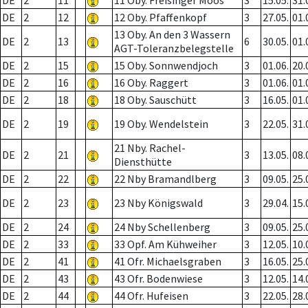
DE
2
11
11 Oby. Freisinger Moos
3
15.05.
31.
DE
2
12
12 Oby. Pfaffenkopf
3
27.05.
01.
13 Oby. An den 3 Wassern
DE
2
13
6
30.05.
01.
AGT-Toleranzbelegstelle
DE
2
15
15 Oby. Sonnwendjoch
3
01.06.
20.
DE
2
16
16 Oby. Raggert
3
01.06.
01.
DE
2
18
18 Oby. Sauschütt
3
16.05.
01.
DE
2
19
19 Oby. Wendelstein
3
22.05.
31.
21 Nby. Rachel-
DE
2
21
3
13.05.
08.
Diensthütte
DE
2
22
22 Nby Bramandlberg
3
09.05.
25.
DE
2
23
23 Nby Königswald
3
29.04.
15.
DE
2
24
24 Nby Schellenberg
3
09.05.
25.
DE
2
33
33 Opf. Am Kühweiher
3
12.05.
10.
DE
2
41
41 Ofr. Michaelsgraben
3
16.05.
25.
DE
2
43
43 Ofr. Bodenwiese
3
12.05.
14.
DE
2
44
44 Ofr. Hufeisen
3
22.05.
28.