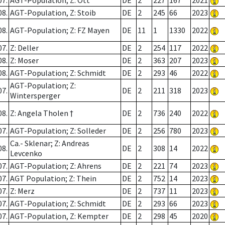
07.
AGT-Population; Z: Ott
DE
2
227
167
2021
08.
AGT-Population, Z: Stoib
DE
2
245
66
2023
08.
AGT-Population; Z: FZ Mayen
DE
11
1
1330
2022
07.
Z: Deller
DE
2
254
117
2022
08.
Z: Moser
DE
2
363
207
2023
08.
AGT-Population; Z: Schmidt
DE
2
293
46
2022
AGT-Population; Z:
07.
DE
2
211
318
2023
Wintersperger
08.
Z: Angela Tholen †
DE
2
736
240
2022
07.
AGT-Population; Z: Solleder
DE
2
256
780
2023
Ca.- Sklenar; Z: Andreas
08.
DE
2
308
14
2022
Levcenko
07.
AGT-Population; Z: Ahrens
DE
2
221
74
2023
07.
AGT Population; Z: Thein
DE
2
752
14
2023
07.
Z: Merz
DE
2
737
11
2023
07.
AGT-Population; Z: Schmidt
DE
2
293
66
2023
07.
AGT-Population, Z: Kempter
DE
2
298
45
2020