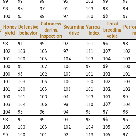
99
99
99
95
102
99
97
98
94
97
91
103
98
94
100
95
99
97
100
98
97
Calmness
Total
Honey
Defensive
Swarming
Varroa-
Perfo
e
during
breeding
yield
behavior
drive
index
n
inspection
value
98
91
95
92
101
96
93
102
103
105
97
111
107
102
101
100
105
104
103
104
103
100
98
102
100
99
99
100
100
98
102
103
101
101
101
101
103
105
100
100
102
103
101
100
105
101
101
102
102
100
101
103
94
103
101
99
103
104
106
98
110
107
104
104
95
96
94
98
97
96
98
95
99
93
98
96
95
105
103
105
102
104
105
105
99
100
101
92
113
105
97