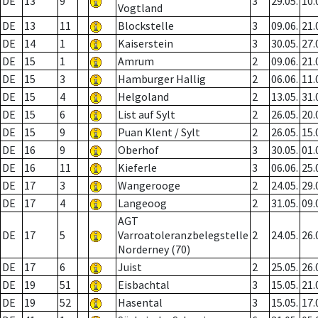
DE
13
9
3
29.05.
10.
Vogtland
DE
13
11
Blockstelle
3
09.06.
21.
DE
14
1
Kaiserstein
3
30.05.
27.
DE
15
1
Amrum
2
09.06.
21.
DE
15
3
Hamburger Hallig
2
06.06.
11.
DE
15
4
Helgoland
2
13.05.
31.
DE
15
6
List auf Sylt
2
26.05.
20.
DE
15
9
Puan Klent / Sylt
2
26.05.
15.
DE
16
9
Oberhof
3
30.05.
01.
DE
16
11
Kieferle
3
06.06.
25.
DE
17
3
Wangerooge
2
24.05.
29.
DE
17
4
Langeoog
2
31.05.
09.
AGT
DE
17
5
Varroatoleranzbelegstelle
2
24.05.
26.
Norderney (70)
DE
17
6
Juist
2
25.05.
26.
DE
19
51
Eisbachtal
3
15.05.
21.
DE
19
52
Hasental
3
15.05.
17.