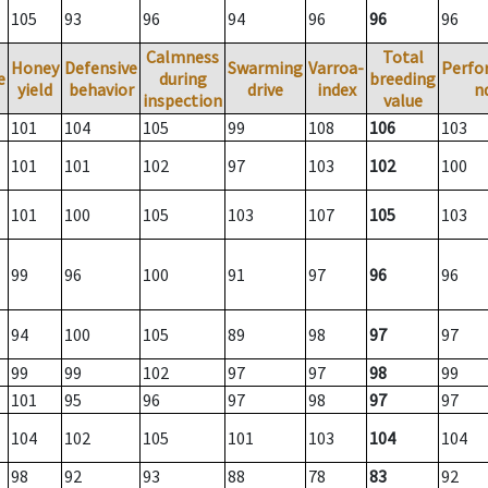
105
93
96
94
96
96
96
Calmness
Total
Honey
Defensive
Swarming
Varroa-
Perfo
e
during
breeding
yield
behavior
drive
index
n
inspection
value
101
104
105
99
108
106
103
101
101
102
97
103
102
100
101
100
105
103
107
105
103
99
96
100
91
97
96
96
94
100
105
89
98
97
97
99
99
102
97
97
98
99
101
95
96
97
98
97
97
104
102
105
101
103
104
104
98
92
93
88
78
83
92