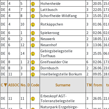
DE
4
5
Hohenheide
3
20.05.
15.
DE
4
7
Lattbusch
3
22.05.
17.
DE
4
8
Schorfheide-Wildfang
3
15.05.
15.
DE
4
10
Rotkäppchen
3
01.06.
01.
DE
6
1
Spiekeroog
2
02.06.
02.
DE
6
2
Neuwerk
2
18.05.
11.
DE
6
12
Neuenhof
3
13.06.
16.
Gebirgsbelegstelle
DE
6
14
3
25.05.
06.
Torfhaus
DE
8
1
2
Greifswalder Oie
6
02.06.
17.
DE
8
3
Dornbusch
2
26.06.
23.
DE
11
3
Inselbelegstelle Borkum
2
09.05.
18.
C
▼
ASSOC
No.
D
Code
Surname
TM
from
t
Erbeskopf AGT-
DE
11
11
3
26.05.
21.
Toleranzbelegstelle
Naturpark Erzgebirge-