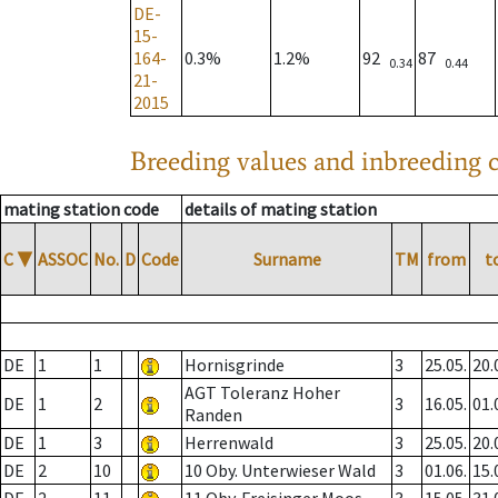
DE-
15-
164-
0.3%
1.2%
92
87
0.34
0.44
21-
2015
Breeding values and inbreeding c
mating station code
details of mating station
C
▼
ASSOC
No.
D
Code
Surname
TM
from
t
DE
1
1
Hornisgrinde
3
25.05.
20.
AGT Toleranz Hoher
DE
1
2
3
16.05.
01.
Randen
DE
1
3
Herrenwald
3
25.05.
20.
DE
2
10
10 Oby. Unterwieser Wald
3
01.06.
15.