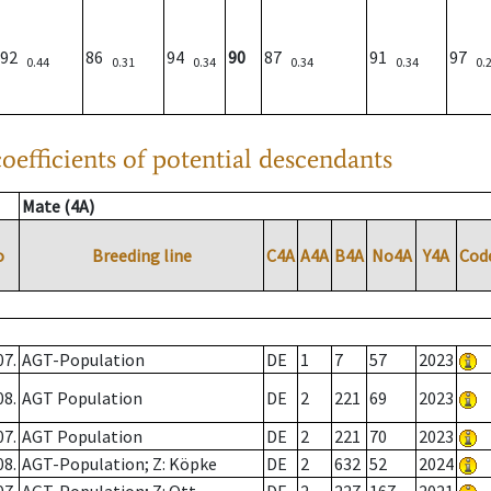
92
86
94
90
87
91
97
0.44
0.31
0.34
0.34
0.34
0.
oefficients of potential descendants
Mate (4A)
o
Breeding line
C4A
A4A
B4A
No4A
Y4A
Cod
07.
AGT-Population
DE
1
7
57
2023
08.
AGT Population
DE
2
221
69
2023
07.
AGT Population
DE
2
221
70
2023
08.
AGT-Population; Z: Köpke
DE
2
632
52
2024