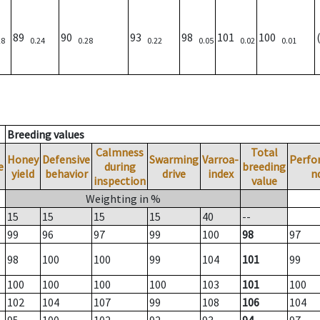
89
90
93
98
101
100
28
0.24
0.28
0.22
0.05
0.02
0.01
Breeding values
Calmness
Total
Honey
Defensive
Swarming
Varroa-
Perfo
e
during
breeding
yield
behavior
drive
index
n
inspection
value
Weighting in %
15
15
15
15
40
--
99
96
97
99
100
98
97
98
100
100
99
104
101
99
100
100
100
100
103
101
100
102
104
107
99
108
106
104