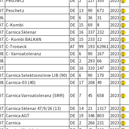
07.
Peschetz
DE
2
227
355
2023
07.
Peschetz
DE
13
90
672
2022
06.
DE
6
36
31
2023
07.
C-Kombi
DE
15
69
8
2022
07.
Carnica Sklenar
DE
16
337
232
2023
07.
C- Kombi BALKAN
DE
15
233
12
2022
07.
C-Troiseck
AT
99
193
62961
2023
08.
C- Varroatoleranz
DE
6
90
167
2023
08.
DE
2
293
66
2023
07.
DE
16
310
147
2023
07.
Carnica Selektionslinie LIB (90)
DE
6
90
170
2023
08.
Carnica-03 (40)
DE
17
208
49
2023
07.
Carnica Varroatoleranz (SMR)
DE
7
45
658
2023
07.
Carnica Sklenar 47/9/26 (13)
DE
14
21
1317
2022
07.
Carnica AGT
DE
19
346
803
2023
07.
Carnica
DE
2
266
231
2023