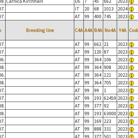
08.
Carnica Kirchhain
DE
7
45
662
2023
07.
IT
20
68
1013
2024
07.
AT
99
400
745
2023
o
Breeding line
C4A
A4A
B4A
No4A
Y4A
Cod
07.
AT
99
662
21
2023
07.
AT
99
120
87
2023
06.
AT
99
364
106
2023
08.
AT
99
364
908
2023
06.
AT
99
364
121
2022
08.
AT
99
364
705
2023
07.
AT
99
99
1
2023
07.
AT
99
193
62459
2023
08.
AT
99
377
92
2023
08.
AT
99
193
63000
2023
07.
AT
99
169
223
2023
07.
AT
99
888
331
2023
07.
AT
99
377
501
2023