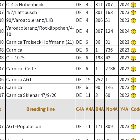
07.
C-4-5 Hohenheide
DE
4
311
707
2024
07.
4/7/Lattbusch
DE
4
301
163
2023
08.
90/Varoatoleranz/LIB
DE
4
306
51
2023
Varoatoleranz/Rotkäppchen/4-
08.
DE
4
307
124
2024
10
08.
Carnica Troiseck Hoffmann (21)
DE
6
36
31
2023
08.
Carnica
DE
6
1
736
2023
08.
C-T 1075
DE
6
198
42
2023
07.
Carnica -Celle
DE
6
1
2786
2022
06.
Carnica AGT
DE
15
252
1
2023
07.
Carnica
DE
6
90
146
2023
07.
Carnica Sklenar 47/9/26
DE
11
3
60
2022
o
Breeding line
C4A
A4A
B4A
No4A
Y4A
Cod
07.
AGT-Population
DE
11
171
309
2023