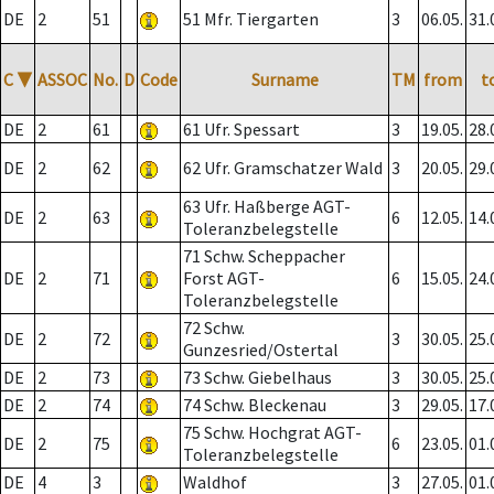
DE
2
51
51 Mfr. Tiergarten
3
06.05.
31.
C
▼
ASSOC
No.
D
Code
Surname
TM
from
t
DE
2
61
61 Ufr. Spessart
3
19.05.
28.
DE
2
62
62 Ufr. Gramschatzer Wald
3
20.05.
29.
63 Ufr. Haßberge AGT-
DE
2
63
6
12.05.
14.
Toleranzbelegstelle
71 Schw. Scheppacher
DE
2
71
Forst AGT-
6
15.05.
24.
Toleranzbelegstelle
72 Schw.
DE
2
72
3
30.05.
25.
Gunzesried/Ostertal
DE
2
73
73 Schw. Giebelhaus
3
30.05.
25.
DE
2
74
74 Schw. Bleckenau
3
29.05.
17.
75 Schw. Hochgrat AGT-
DE
2
75
6
23.05.
01.
Toleranzbelegstelle
DE
4
3
Waldhof
3
27.05.
01.