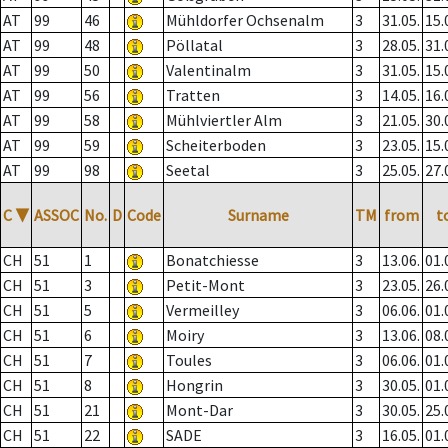
AT
99
46
Mühldorfer Ochsenalm
3
31.05.
15.
AT
99
48
Pöllatal
3
28.05.
31.
AT
99
50
Valentinalm
3
31.05.
15.
AT
99
56
Tratten
3
14.05.
16.
AT
99
58
Mühlviertler Alm
3
21.05.
30.
AT
99
59
Scheiterboden
3
23.05.
15.
AT
99
98
Seetal
3
25.05.
27.
C
▼
ASSOC
No.
D
Code
Surname
TM
from
t
CH
51
1
Bonatchiesse
3
13.06.
01.
CH
51
3
Petit-Mont
3
23.05.
26.
CH
51
5
Vermeilley
3
06.06.
01.
CH
51
6
Moiry
3
13.06.
08.
CH
51
7
Toules
3
06.06.
01.
CH
51
8
Hongrin
3
30.05.
01.
CH
51
21
Mont-Dar
3
30.05.
25.
CH
51
22
SADE
3
16.05.
01.