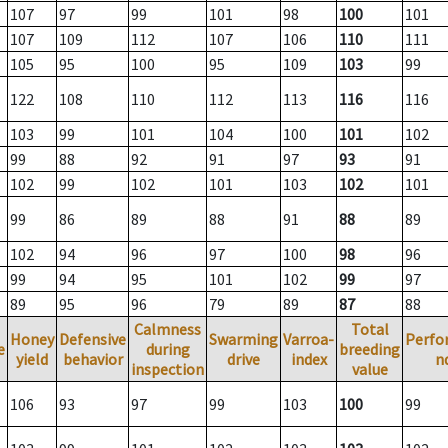
107
97
99
101
98
100
101
107
109
112
107
106
110
111
105
95
100
95
109
103
99
122
108
110
112
113
116
116
103
99
101
104
100
101
102
99
88
92
91
97
93
91
102
99
102
101
103
102
101
99
86
89
88
91
88
89
102
94
96
97
100
98
96
99
94
95
101
102
99
97
89
95
96
79
89
87
88
Calmness
Total
Honey
Defensive
Swarming
Varroa-
Perfo
e
during
breeding
yield
behavior
drive
index
n
inspection
value
106
93
97
99
103
100
99