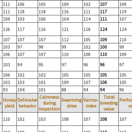
111
106
105
109
102
107
109
111
118
118
116
111
117
119
109
103
106
104
114
111
107
126
117
116
121
118
124
124
107
107
107
112
105
109
110
103
97
98
99
102
100
99
106
107
107
110
108
110
109
103
94
95
97
96
96
97
106
102
102
105
105
105
105
103
103
101
109
107
106
105
93
104
101
88
94
94
96
Calmness
Total
Honey
Defensive
Swarming
Varroa-
Perfo
e
during
breeding
yield
behavior
drive
index
n
inspection
value
110
102
103
108
107
108
107