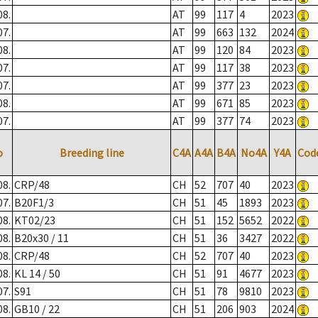
08.
AT
99
117
4
2023
07.
AT
99
663
132
2024
08.
AT
99
120
84
2023
07.
AT
99
117
38
2023
07.
AT
99
377
23
2023
08.
AT
99
671
85
2023
07.
AT
99
377
74
2023
o
Breeding line
C4A
A4A
B4A
No4A
Y4A
Cod
08.
CRP/48
CH
52
707
40
2023
07.
B20F1/3
CH
51
45
1893
2023
08.
KT02/23
CH
51
152
5652
2022
08.
B20x30 / 11
CH
51
36
3427
2022
08.
CRP/48
CH
52
707
40
2023
08.
KL 14 / 50
CH
51
91
4677
2023
07.
S91
CH
51
78
9810
2023
08.
GB10 / 22
CH
51
206
903
2024