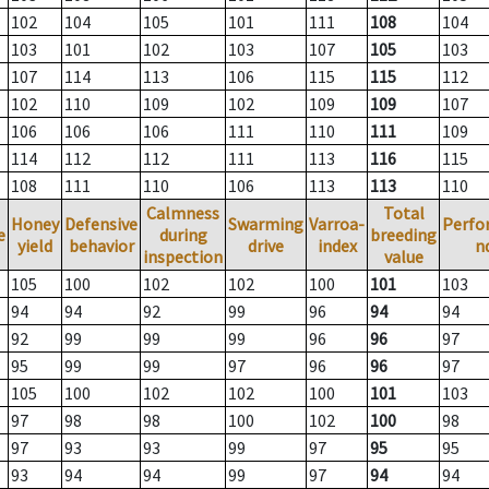
102
104
105
101
111
108
104
103
101
102
103
107
105
103
107
114
113
106
115
115
112
102
110
109
102
109
109
107
106
106
106
111
110
111
109
114
112
112
111
113
116
115
108
111
110
106
113
113
110
Calmness
Total
Honey
Defensive
Swarming
Varroa-
Perfo
e
during
breeding
yield
behavior
drive
index
n
inspection
value
105
100
102
102
100
101
103
94
94
92
99
96
94
94
92
99
99
99
96
96
97
95
99
99
97
96
96
97
105
100
102
102
100
101
103
97
98
98
100
102
100
98
97
93
93
99
97
95
95
93
94
94
99
97
94
94