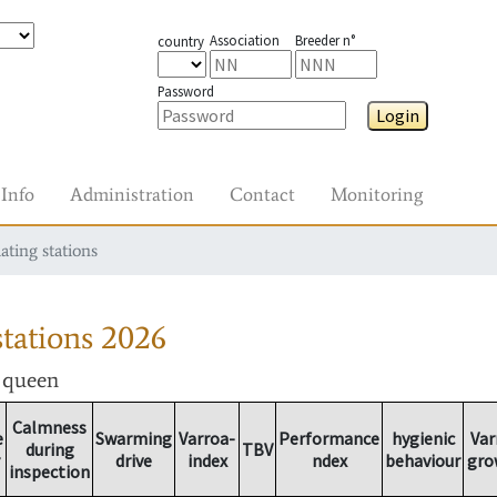
Association
Breeder n°
country
Password
Login
Info
Administration
Contact
Monitoring
ating stations
tations
2026
r queen
Calmness
e
Swarming
Varroa-
Performance
hygienic
Var
during
TBV
drive
index
ndex
behaviour
gro
inspection