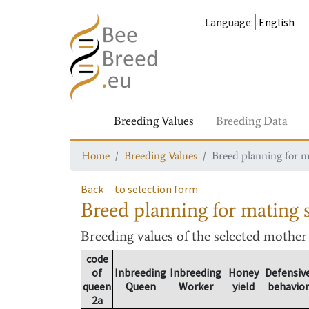
Language
:
Breeding Values
Breeding Data
Home
Breeding Values
Breed planning for m
Back
to selection form
Breed planning for mating s
Breeding values
of the selected mothe
code
of
Inbreeding
Inbreeding
Honey
Defensiv
queen
Queen
Worker
yield
behavior
2a