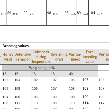
6
89
93
98
98
89
104
0.44
0.45
0.47
0.42
0.26
0.23
0.12
Breeding values
Calmness
Total
Honey
Defensive
Swarming
Varroa-
Perfo
e
during
breeding
yield
behavior
drive
index
n
inspection
value
Weighting in %
15
15
15
15
40
--
103
104
102
107
105
106
105
102
109
106
107
108
109
107
104
108
105
109
108
109
108
106
113
113
108
113
114
112