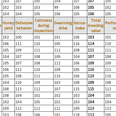
103
107
105
104
107
107
105
102
103
103
99
108
105
102
104
104
105
106
105
106
105
Calmness
Total
Honey
Defensive
Swarming
Varroa-
Perfo
e
during
breeding
yield
behavior
drive
index
n
inspection
value
102
100
101
101
106
103
101
106
111
110
105
116
114
110
105
109
111
112
108
111
111
104
107
108
109
104
107
108
105
107
108
112
106
109
109
106
112
110
109
105
110
111
105
108
111
110
106
110
110
104
110
109
103
108
109
108
108
113
112
107
115
115
112
108
104
101
102
103
104
105
102
104
105
102
103
104
104
109
112
111
111
109
113
113
103
108
106
101
118
112
105