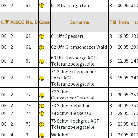
DE
2
51
51 Mfr. Tiergarten
3
06.05.
31.
C
▼
ASSOC
No.
D
Code
Surname
TM
from
t
DE
2
61
61 Ufr. Spessart
3
19.05.
28.
DE
2
62
62 Ufr. Gramschatzer Wald
3
20.05.
29.
63 Ufr. Haßberge AGT-
DE
2
63
6
12.05.
14.
Toleranzbelegstelle
71 Schw. Scheppacher
DE
2
71
Forst AGT-
6
15.05.
24.
Toleranzbelegstelle
72 Schw.
DE
2
72
3
30.05.
25.
Gunzesried/Ostertal
DE
2
73
73 Schw. Giebelhaus
3
30.05.
25.
DE
2
74
74 Schw. Bleckenau
3
29.05.
17.
75 Schw. Hochgrat AGT-
DE
2
75
6
23.05.
01.
Toleranzbelegstelle
DE
4
3
Waldhof
3
27.05.
01.