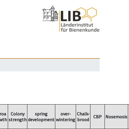
roa
Colony
spring
over-
Chalk-
CBP
Nosemosis
wth
strength
development
wintering
brood