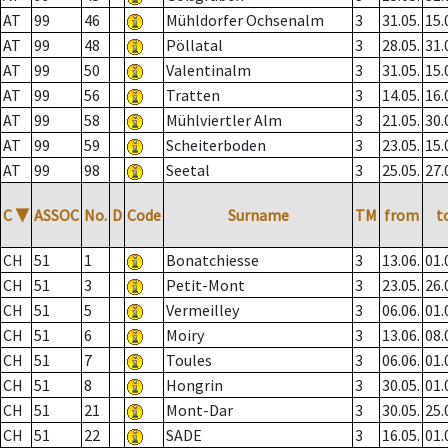
AT
99
46
Mühldorfer Ochsenalm
3
31.05.
15.
AT
99
48
Pöllatal
3
28.05.
31.
AT
99
50
Valentinalm
3
31.05.
15.
AT
99
56
Tratten
3
14.05.
16.
AT
99
58
Mühlviertler Alm
3
21.05.
30.
AT
99
59
Scheiterboden
3
23.05.
15.
AT
99
98
Seetal
3
25.05.
27.
C
▼
ASSOC
No.
D
Code
Surname
TM
from
t
CH
51
1
Bonatchiesse
3
13.06.
01.
CH
51
3
Petit-Mont
3
23.05.
26.
CH
51
5
Vermeilley
3
06.06.
01.
CH
51
6
Moiry
3
13.06.
08.
CH
51
7
Toules
3
06.06.
01.
CH
51
8
Hongrin
3
30.05.
01.
CH
51
21
Mont-Dar
3
30.05.
25.
CH
51
22
SADE
3
16.05.
01.