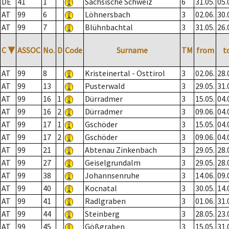
DE
41
1
Sächsische Schweiz
6
31.05.
05.
AT
99
6
Löhnersbach
3
02.06.
30.
AT
99
7
Blühnbachtal
3
31.05.
26.
C
▼
ASSOC
No.
D
Code
Surname
TM
from
t
AT
99
8
Kristeinertal - Osttirol
3
02.06.
28.
AT
99
13
Pusterwald
3
29.05.
31.
AT
99
16
1
Dürradmer
3
15.05.
04.
AT
99
16
2
Dürradmer
3
09.06.
04.
AT
99
17
1
Gschöder
3
15.05.
04.
AT
99
17
2
Gschöder
3
09.06.
04.
AT
99
21
Abtenau Zinkenbach
3
29.05.
28.
AT
99
27
Geiselgrundalm
3
29.05.
28.
AT
99
38
Johannsenruhe
3
14.06.
09.
AT
99
40
Kocnatal
3
30.05.
14.
AT
99
41
Radlgraben
3
01.06.
31.
AT
99
44
Steinberg
3
28.05.
23.
AT
99
45
Gößgraben
3
15.05.
31.