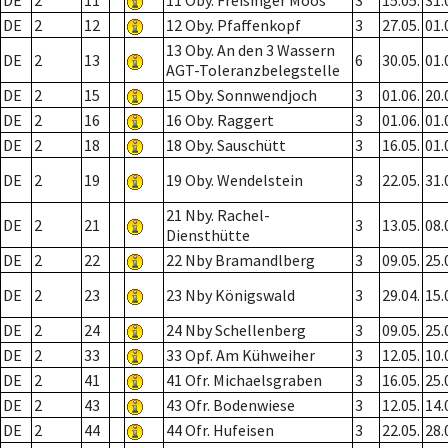
DE
2
11
11 Oby. Freisinger Moos
3
15.05.
31.
DE
2
12
12 Oby. Pfaffenkopf
3
27.05.
01.
13 Oby. An den 3 Wassern
DE
2
13
6
30.05.
01.
AGT-Toleranzbelegstelle
DE
2
15
15 Oby. Sonnwendjoch
3
01.06.
20.
DE
2
16
16 Oby. Raggert
3
01.06.
01.
DE
2
18
18 Oby. Sauschütt
3
16.05.
01.
DE
2
19
19 Oby. Wendelstein
3
22.05.
31.
21 Nby. Rachel-
DE
2
21
3
13.05.
08.
Diensthütte
DE
2
22
22 Nby Bramandlberg
3
09.05.
25.
DE
2
23
23 Nby Königswald
3
29.04.
15.
DE
2
24
24 Nby Schellenberg
3
09.05.
25.
DE
2
33
33 Opf. Am Kühweiher
3
12.05.
10.
DE
2
41
41 Ofr. Michaelsgraben
3
16.05.
25.
DE
2
43
43 Ofr. Bodenwiese
3
12.05.
14.
DE
2
44
44 Ofr. Hufeisen
3
22.05.
28.