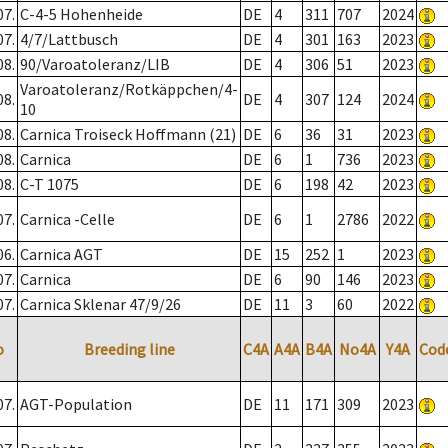
07.
C-4-5 Hohenheide
DE
4
311
707
2024
07.
4/7/Lattbusch
DE
4
301
163
2023
08.
90/Varoatoleranz/LIB
DE
4
306
51
2023
Varoatoleranz/Rotkäppchen/4-
08.
DE
4
307
124
2024
10
08.
Carnica Troiseck Hoffmann (21)
DE
6
36
31
2023
08.
Carnica
DE
6
1
736
2023
08.
C-T 1075
DE
6
198
42
2023
07.
Carnica -Celle
DE
6
1
2786
2022
06.
Carnica AGT
DE
15
252
1
2023
07.
Carnica
DE
6
90
146
2023
07.
Carnica Sklenar 47/9/26
DE
11
3
60
2022
o
Breeding line
C4A
A4A
B4A
No4A
Y4A
Cod
07.
AGT-Population
DE
11
171
309
2023