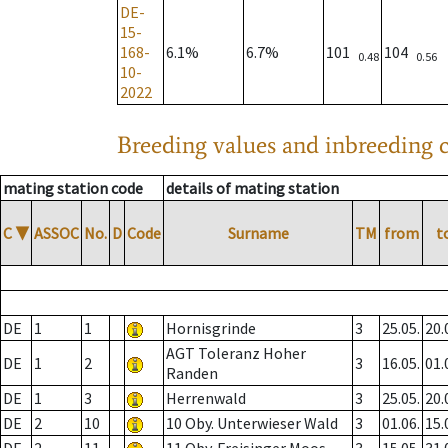
DE-
15-
168-
6.1%
6.7%
101
104
0.48
0.56
10-
2022
Breeding values and inbreeding c
mating station code
details of mating station
C
▼
ASSOC
No.
D
Code
Surname
TM
from
t
DE
1
1
Hornisgrinde
3
25.05.
20.
AGT Toleranz Hoher
DE
1
2
3
16.05.
01.
Randen
DE
1
3
Herrenwald
3
25.05.
20.
DE
2
10
10 Oby. Unterwieser Wald
3
01.06.
15.