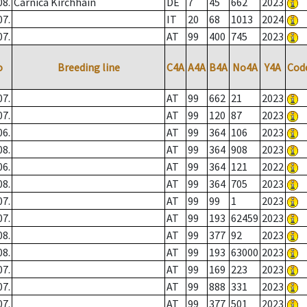
08.
Carnica Kirchhain
DE
7
45
662
2023
07.
IT
20
68
1013
2024
07.
AT
99
400
745
2023
o
Breeding line
C4A
A4A
B4A
No4A
Y4A
Cod
07.
AT
99
662
21
2023
07.
AT
99
120
87
2023
06.
AT
99
364
106
2023
08.
AT
99
364
908
2023
06.
AT
99
364
121
2022
08.
AT
99
364
705
2023
07.
AT
99
99
1
2023
07.
AT
99
193
62459
2023
08.
AT
99
377
92
2023
08.
AT
99
193
63000
2023
07.
AT
99
169
223
2023
07.
AT
99
888
331
2023
07.
AT
99
377
501
2023