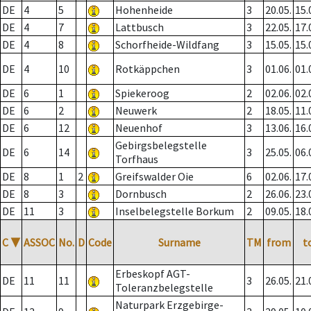
DE
4
5
Hohenheide
3
20.05.
15.
DE
4
7
Lattbusch
3
22.05.
17.
DE
4
8
Schorfheide-Wildfang
3
15.05.
15.
DE
4
10
Rotkäppchen
3
01.06.
01.
DE
6
1
Spiekeroog
2
02.06.
02.
DE
6
2
Neuwerk
2
18.05.
11.
DE
6
12
Neuenhof
3
13.06.
16.
Gebirgsbelegstelle
DE
6
14
3
25.05.
06.
Torfhaus
DE
8
1
2
Greifswalder Oie
6
02.06.
17.
DE
8
3
Dornbusch
2
26.06.
23.
DE
11
3
Inselbelegstelle Borkum
2
09.05.
18.
C
▼
ASSOC
No.
D
Code
Surname
TM
from
t
Erbeskopf AGT-
DE
11
11
3
26.05.
21.
Toleranzbelegstelle
Naturpark Erzgebirge-