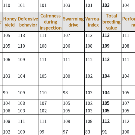
110
101
101
103
101
103
104
Calmness
Total
Honey
Defensive
Swarming
Varroa-
Perfo
e
during
breeding
yield
behavior
drive
index
n
inspection
value
105
113
111
107
113
113
111
105
110
108
106
108
109
108
106
109
111
111
112
113
111
103
104
105
100
102
104
104
99
109
110
98
103
104
105
104
108
107
105
102
105
107
106
103
102
105
103
105
105
108
111
111
109
108
112
112
102
100
99
97
83
91
100