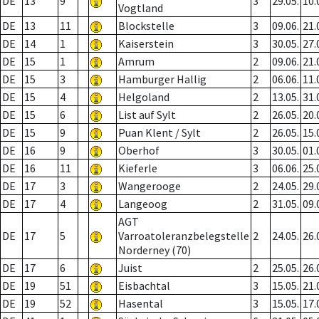
DE
13
9
3
29.05.
10.
Vogtland
DE
13
11
Blockstelle
3
09.06.
21.
DE
14
1
Kaiserstein
3
30.05.
27.
DE
15
1
Amrum
2
09.06.
21.
DE
15
3
Hamburger Hallig
2
06.06.
11.
DE
15
4
Helgoland
2
13.05.
31.
DE
15
6
List auf Sylt
2
26.05.
20.
DE
15
9
Puan Klent / Sylt
2
26.05.
15.
DE
16
9
Oberhof
3
30.05.
01.
DE
16
11
Kieferle
3
06.06.
25.
DE
17
3
Wangerooge
2
24.05.
29.
DE
17
4
Langeoog
2
31.05.
09.
AGT
DE
17
5
Varroatoleranzbelegstelle
2
24.05.
26.
Norderney (70)
DE
17
6
Juist
2
25.05.
26.
DE
19
51
Eisbachtal
3
15.05.
21.
DE
19
52
Hasental
3
15.05.
17.