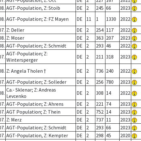
07.
AGT-Population; Z: Ott
DE
2
227
167
2021
08.
AGT-Population, Z: Stoib
DE
2
245
66
2023
08.
AGT-Population; Z: FZ Mayen
DE
11
1
1330
2022
07.
Z: Deller
DE
2
254
117
2022
08.
Z: Moser
DE
2
363
207
2023
08.
AGT-Population; Z: Schmidt
DE
2
293
46
2022
AGT-Population; Z:
07.
DE
2
211
318
2023
Wintersperger
08.
Z: Angela Tholen †
DE
2
736
240
2022
07.
AGT-Population; Z: Solleder
DE
2
256
780
2023
Ca.- Sklenar; Z: Andreas
08.
DE
2
308
14
2022
Levcenko
07.
AGT-Population; Z: Ahrens
DE
2
221
74
2023
07.
AGT Population; Z: Thein
DE
2
752
14
2023
07.
Z: Merz
DE
2
737
11
2023
07.
AGT-Population; Z: Schmidt
DE
2
293
66
2023
07.
AGT-Population, Z: Kempter
DE
2
298
45
2020