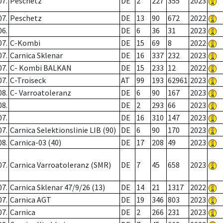
07.
Peschetz
DE
2
227
355
2023
07.
Peschetz
DE
13
90
672
2022
06.
DE
6
36
31
2023
07.
C-Kombi
DE
15
69
8
2022
07.
Carnica Sklenar
DE
16
337
232
2023
07.
C- Kombi BALKAN
DE
15
233
12
2022
07.
C-Troiseck
AT
99
193
62961
2023
08.
C- Varroatoleranz
DE
6
90
167
2023
08.
DE
2
293
66
2023
07.
DE
16
310
147
2023
07.
Carnica Selektionslinie LIB (90)
DE
6
90
170
2023
08.
Carnica-03 (40)
DE
17
208
49
2023
07.
Carnica Varroatoleranz (SMR)
DE
7
45
658
2023
07.
Carnica Sklenar 47/9/26 (13)
DE
14
21
1317
2022
07.
Carnica AGT
DE
19
346
803
2023
07.
Carnica
DE
2
266
231
2023