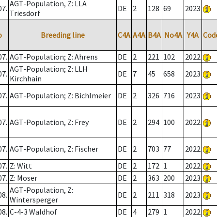
AGT-Population, Z: LLA
07.
DE
2
128
69
2023
Triesdorf
o
Breeding line
C4A
A4A
B4A
No4A
Y4A
Cod
07.
AGT-Population; Z: Ahrens
DE
2
221
102
2022
AGT-Population; Z: LLH
07.
DE
7
45
658
2023
Kirchhain
07.
AGT-Population; Z: Bichlmeier
DE
2
326
716
2023
07.
AGT-Population, Z: Frey
DE
2
294
100
2022
07.
AGT-Population, Z: Fischer
DE
2
703
77
2022
07.
Z: Witt
DE
2
172
1
2022
07.
Z: Moser
DE
2
363
200
2023
AGT-Population, Z:
08.
DE
2
211
318
2023
Wintersperger
08.
C-4-3 Waldhof
DE
4
279
1
2022