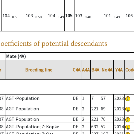
104
103
104
105
103
101
10
0.55
0.50
0.49
0.48
0.49
oefficients of potential descendants
Mate (4A)
o
Breeding line
C4A
A4A
B4A
No4A
Y4A
Cod
07.
AGT-Population
DE
1
7
57
2023
08.
AGT Population
DE
2
221
69
2023
07.
AGT Population
DE
2
221
70
2023
08.
AGT-Population; Z: Köpke
DE
2
632
52
2024