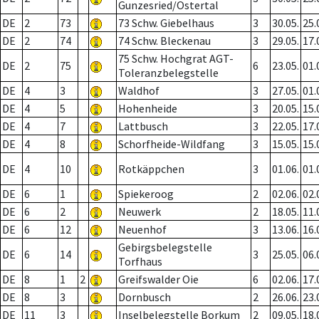
Gunzesried/Ostertal
DE
2
73
73 Schw. Giebelhaus
3
30.05.
25.
DE
2
74
74 Schw. Bleckenau
3
29.05.
17.
75 Schw. Hochgrat AGT-
DE
2
75
6
23.05.
01.
Toleranzbelegstelle
DE
4
3
Waldhof
3
27.05.
01.
DE
4
5
Hohenheide
3
20.05.
15.
DE
4
7
Lattbusch
3
22.05.
17.
DE
4
8
Schorfheide-Wildfang
3
15.05.
15.
DE
4
10
Rotkäppchen
3
01.06.
01.
DE
6
1
Spiekeroog
2
02.06.
02.
DE
6
2
Neuwerk
2
18.05.
11.
DE
6
12
Neuenhof
3
13.06.
16.
Gebirgsbelegstelle
DE
6
14
3
25.05.
06.
Torfhaus
DE
8
1
2
Greifswalder Oie
6
02.06.
17.
DE
8
3
Dornbusch
2
26.06.
23.
DE
11
3
Inselbelegstelle Borkum
2
09.05.
18.