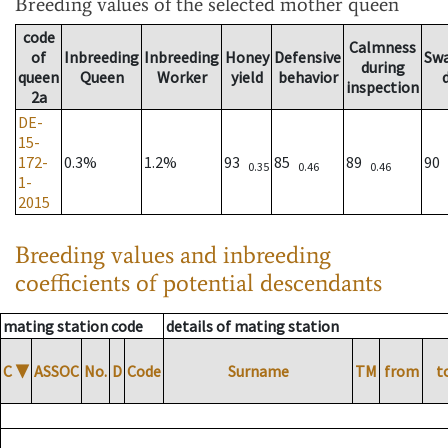
Breeding values
of the selected mother queen
code
Calmness
of
Inbreeding
Inbreeding
Honey
Defensive
Sw
during
queen
Queen
Worker
yield
behavior
inspection
2a
DE-
15-
172-
0.3%
1.2%
93
85
89
90
0.35
0.46
0.46
1-
2015
Breeding values and inbreeding
coefficients of potential descendants
mating station code
details of mating station
C
▼
ASSOC
No.
D
Code
Surname
TM
from
t