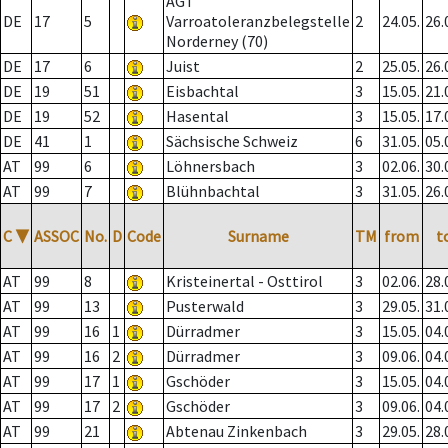
AGT
DE
17
5
Varroatoleranzbelegstelle
2
24.05.
26.
Norderney (70)
DE
17
6
Juist
2
25.05.
26.
DE
19
51
Eisbachtal
3
15.05.
21.
DE
19
52
Hasental
3
15.05.
17.
DE
41
1
Sächsische Schweiz
6
31.05.
05.
AT
99
6
Löhnersbach
3
02.06.
30.
AT
99
7
Blühnbachtal
3
31.05.
26.
C
▼
ASSOC
No.
D
Code
Surname
TM
from
t
AT
99
8
Kristeinertal - Osttirol
3
02.06.
28.
AT
99
13
Pusterwald
3
29.05.
31.
AT
99
16
1
Dürradmer
3
15.05.
04.
AT
99
16
2
Dürradmer
3
09.06.
04.
AT
99
17
1
Gschöder
3
15.05.
04.
AT
99
17
2
Gschöder
3
09.06.
04.
AT
99
21
Abtenau Zinkenbach
3
29.05.
28.