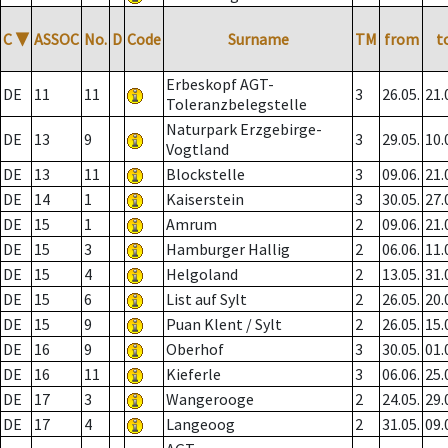
C
▼
ASSOC
No.
D
Code
Surname
TM
from
t
Erbeskopf AGT-
DE
11
11
3
26.05.
21.
Toleranzbelegstelle
Naturpark Erzgebirge-
DE
13
9
3
29.05.
10.
Vogtland
DE
13
11
Blockstelle
3
09.06.
21.
DE
14
1
Kaiserstein
3
30.05.
27.
DE
15
1
Amrum
2
09.06.
21.
DE
15
3
Hamburger Hallig
2
06.06.
11.
DE
15
4
Helgoland
2
13.05.
31.
DE
15
6
List auf Sylt
2
26.05.
20.
DE
15
9
Puan Klent / Sylt
2
26.05.
15.
DE
16
9
Oberhof
3
30.05.
01.
DE
16
11
Kieferle
3
06.06.
25.
DE
17
3
Wangerooge
2
24.05.
29.
DE
17
4
Langeoog
2
31.05.
09.