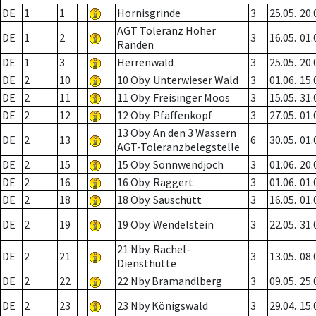
DE
1
1
Hornisgrinde
3
25.05.
20.
AGT Toleranz Hoher
DE
1
2
3
16.05.
01.
Randen
DE
1
3
Herrenwald
3
25.05.
20.
DE
2
10
10 Oby. Unterwieser Wald
3
01.06.
15.
DE
2
11
11 Oby. Freisinger Moos
3
15.05.
31.
DE
2
12
12 Oby. Pfaffenkopf
3
27.05.
01.
13 Oby. An den 3 Wassern
DE
2
13
6
30.05.
01.
AGT-Toleranzbelegstelle
DE
2
15
15 Oby. Sonnwendjoch
3
01.06.
20.
DE
2
16
16 Oby. Raggert
3
01.06.
01.
DE
2
18
18 Oby. Sauschütt
3
16.05.
01.
DE
2
19
19 Oby. Wendelstein
3
22.05.
31.
21 Nby. Rachel-
DE
2
21
3
13.05.
08.
Diensthütte
DE
2
22
22 Nby Bramandlberg
3
09.05.
25.
DE
2
23
23 Nby Königswald
3
29.04.
15.