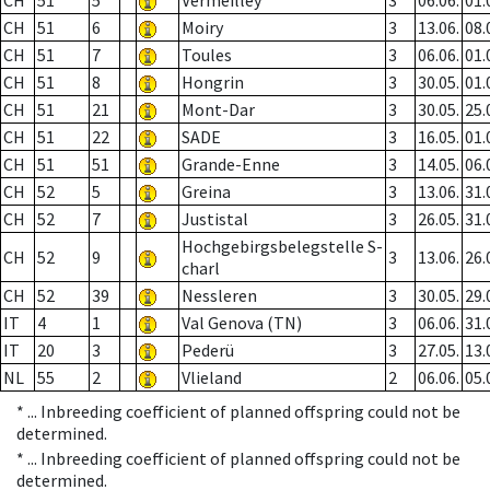
CH
51
5
Vermeilley
3
06.06.
01.
CH
51
6
Moiry
3
13.06.
08.
CH
51
7
Toules
3
06.06.
01.
CH
51
8
Hongrin
3
30.05.
01.
CH
51
21
Mont-Dar
3
30.05.
25.
CH
51
22
SADE
3
16.05.
01.
CH
51
51
Grande-Enne
3
14.05.
06.
CH
52
5
Greina
3
13.06.
31.
CH
52
7
Justistal
3
26.05.
31.
Hochgebirgsbelegstelle S-
CH
52
9
3
13.06.
26.
charl
CH
52
39
Nessleren
3
30.05.
29.
IT
4
1
Val Genova (TN)
3
06.06.
31.
IT
20
3
Pederü
3
27.05.
13.
NL
55
2
Vlieland
2
06.06.
05.
* ...
Inbreeding coefficient of planned offspring could not be
determined.
* ...
Inbreeding coefficient of planned offspring could not be
determined.