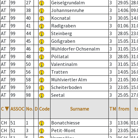
AT
99
27
Geiselgrundalm
3
29.05.
28.
AT
99
38
Johannsenruhe
3
14.06.
09.
AT
99
40
Kocnatal
3
30.05.
14.
AT
99
41
Radlgraben
3
01.06.
31.
AT
99
44
Steinberg
3
28.05.
23.
AT
99
45
Gößgraben
3
15.05.
31.
AT
99
46
Mühldorfer Ochsenalm
3
31.05.
15.
AT
99
48
Pöllatal
3
28.05.
31.
AT
99
50
Valentinalm
3
31.05.
15.
AT
99
56
Tratten
3
14.05.
16.
AT
99
58
Mühlviertler Alm
3
21.05.
30.
AT
99
59
Scheiterboden
3
23.05.
15.
AT
99
98
Seetal
3
25.05.
27.
C
▼
ASSOC
No.
D
Code
Surname
TM
from
t
CH
51
1
Bonatchiesse
3
13.06.
01.
CH
51
3
Petit-Mont
3
23.05.
26.