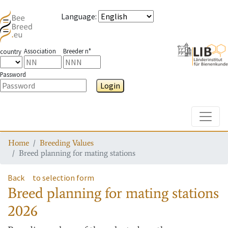
Language
:
Association
Breeder n°
country
Password
Login
Toggle
Home
Breeding Values
Breed planning for mating stations
Back
to selection form
Breed planning for mating stations
2026