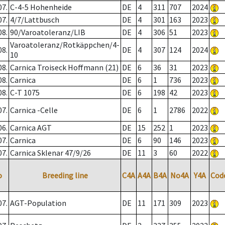
07.
C-4-5 Hohenheide
DE
4
311
707
2024
07.
4/7/Lattbusch
DE
4
301
163
2023
08.
90/Varoatoleranz/LIB
DE
4
306
51
2023
Varoatoleranz/Rotkäppchen/4-
08.
DE
4
307
124
2024
10
08.
Carnica Troiseck Hoffmann (21)
DE
6
36
31
2023
08.
Carnica
DE
6
1
736
2023
08.
C-T 1075
DE
6
198
42
2023
07.
Carnica -Celle
DE
6
1
2786
2022
06.
Carnica AGT
DE
15
252
1
2023
07.
Carnica
DE
6
90
146
2023
07.
Carnica Sklenar 47/9/26
DE
11
3
60
2022
o
Breeding line
C4A
A4A
B4A
No4A
Y4A
Cod
07.
AGT-Population
DE
11
171
309
2023