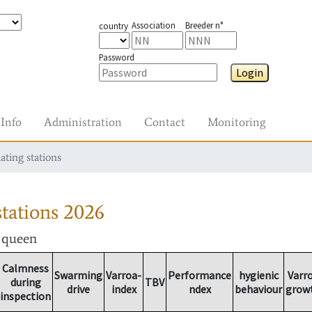
Association
Breeder n°
country
Password
Login
Info
Administration
Contact
Monitoring
ating stations
tations
2026
r queen
Calmness
Swarming
Varroa-
Performance
hygienic
Varr
during
TBV
drive
index
ndex
behaviour
grow
inspection