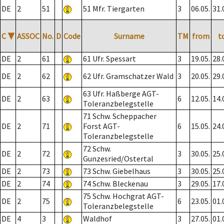
DE
2
51
51 Mfr. Tiergarten
3
06.05.
31.
C
▼
ASSOC
No.
D
Code
Surname
TM
from
t
DE
2
61
61 Ufr. Spessart
3
19.05.
28.
DE
2
62
62 Ufr. Gramschatzer Wald
3
20.05.
29.
63 Ufr. Haßberge AGT-
DE
2
63
6
12.05.
14.
Toleranzbelegstelle
71 Schw. Scheppacher
DE
2
71
Forst AGT-
6
15.05.
24.
Toleranzbelegstelle
72 Schw.
DE
2
72
3
30.05.
25.
Gunzesried/Ostertal
DE
2
73
73 Schw. Giebelhaus
3
30.05.
25.
DE
2
74
74 Schw. Bleckenau
3
29.05.
17.
75 Schw. Hochgrat AGT-
DE
2
75
6
23.05.
01.
Toleranzbelegstelle
DE
4
3
Waldhof
3
27.05.
01.