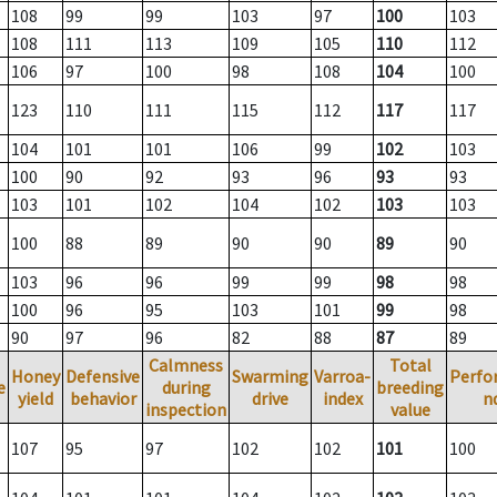
108
99
99
103
97
100
103
108
111
113
109
105
110
112
106
97
100
98
108
104
100
123
110
111
115
112
117
117
104
101
101
106
99
102
103
100
90
92
93
96
93
93
103
101
102
104
102
103
103
100
88
89
90
90
89
90
103
96
96
99
99
98
98
100
96
95
103
101
99
98
90
97
96
82
88
87
89
Calmness
Total
Honey
Defensive
Swarming
Varroa-
Perfo
e
during
breeding
yield
behavior
drive
index
n
inspection
value
107
95
97
102
102
101
100