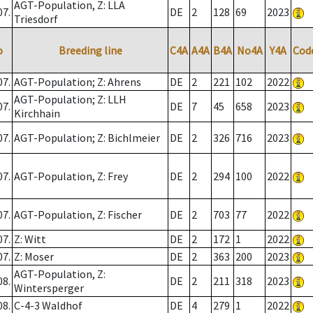
AGT-Population, Z: LLA
07.
DE
2
128
69
2023
Triesdorf
o
Breeding line
C4A
A4A
B4A
No4A
Y4A
Cod
07.
AGT-Population; Z: Ahrens
DE
2
221
102
2022
AGT-Population; Z: LLH
07.
DE
7
45
658
2023
Kirchhain
07.
AGT-Population; Z: Bichlmeier
DE
2
326
716
2023
07.
AGT-Population, Z: Frey
DE
2
294
100
2022
07.
AGT-Population, Z: Fischer
DE
2
703
77
2022
07.
Z: Witt
DE
2
172
1
2022
07.
Z: Moser
DE
2
363
200
2023
AGT-Population, Z:
08.
DE
2
211
318
2023
Wintersperger
08.
C-4-3 Waldhof
DE
4
279
1
2022