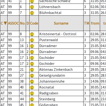
DE
41
1
Sächsische Schweiz
6
31.05.
05.
AT
99
6
Löhnersbach
3
02.06.
30.
AT
99
7
Blühnbachtal
3
31.05.
26.
C
▼
ASSOC
No.
D
Code
Surname
TM
from
t
AT
99
8
Kristeinertal - Osttirol
3
02.06.
28.
AT
99
13
Pusterwald
3
29.05.
31.
AT
99
16
1
Dürradmer
3
15.05.
04.
AT
99
16
2
Dürradmer
3
09.06.
04.
AT
99
17
1
Gschöder
3
15.05.
04.
AT
99
17
2
Gschöder
3
09.06.
04.
AT
99
21
Abtenau Zinkenbach
3
29.05.
28.
AT
99
27
Geiselgrundalm
3
29.05.
28.
AT
99
38
Johannsenruhe
3
14.06.
09.
AT
99
40
Kocnatal
3
30.05.
14.
AT
99
41
Radlgraben
3
01.06.
31.
AT
99
44
Steinberg
3
28.05.
23.
AT
99
45
Gößgraben
3
15.05.
31.