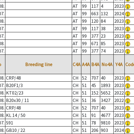
08.
AT
99
117
4
2023
07.
AT
99
663
132
2024
08.
AT
99
120
84
2023
07.
AT
99
117
38
2023
07.
AT
99
377
23
2023
08.
AT
99
671
85
2023
07.
AT
99
377
74
2023
o
Breeding line
C4A
A4A
B4A
No4A
Y4A
Cod
08.
CRP/48
CH
52
707
40
2023
07.
B20F1/3
CH
51
45
1893
2023
08.
KT02/23
CH
51
152
5652
2022
08.
B20x30 / 11
CH
51
36
3427
2022
08.
CRP/48
CH
52
707
40
2023
08.
KL 14 / 50
CH
51
91
4677
2023
07.
S91
CH
51
78
9810
2023
08.
GB10 / 22
CH
51
206
903
2024