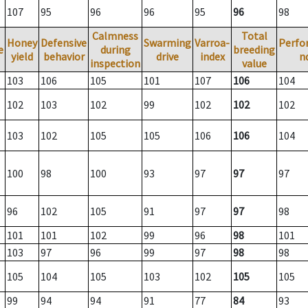
107
95
96
96
95
96
98
Calmness
Total
Honey
Defensive
Swarming
Varroa-
Perfo
e
during
breeding
yield
behavior
drive
index
n
inspection
value
103
106
105
101
107
106
104
102
103
102
99
102
102
102
103
102
105
105
106
106
104
100
98
100
93
97
97
97
96
102
105
91
97
97
98
101
101
102
99
96
98
101
103
97
96
99
97
98
98
105
104
105
103
102
105
105
99
94
94
91
77
84
93