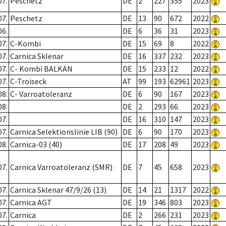
07.
Peschetz
DE
2
227
355
2023
07.
Peschetz
DE
13
90
672
2022
06.
DE
6
36
31
2023
07.
C-Kombi
DE
15
69
8
2022
07.
Carnica Sklenar
DE
16
337
232
2023
07.
C- Kombi BALKAN
DE
15
233
12
2022
07.
C-Troiseck
AT
99
193
62961
2023
08.
C- Varroatoleranz
DE
6
90
167
2023
08.
DE
2
293
66
2023
07.
DE
16
310
147
2023
07.
Carnica Selektionslinie LIB (90)
DE
6
90
170
2023
08.
Carnica-03 (40)
DE
17
208
49
2023
07.
Carnica Varroatoleranz (SMR)
DE
7
45
658
2023
07.
Carnica Sklenar 47/9/26 (13)
DE
14
21
1317
2022
07.
Carnica AGT
DE
19
346
803
2023
07.
Carnica
DE
2
266
231
2023