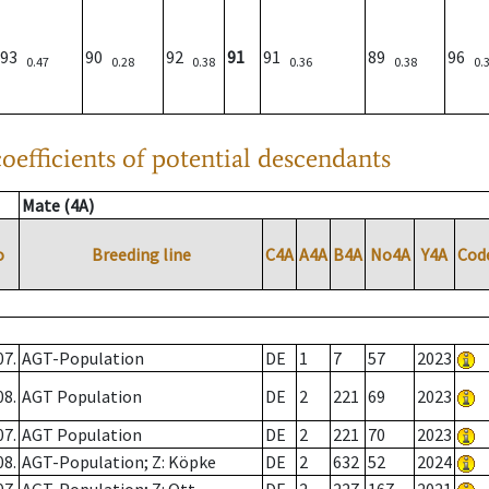
93
90
92
91
91
89
96
0.47
0.28
0.38
0.36
0.38
0.
oefficients of potential descendants
Mate (4A)
o
Breeding line
C4A
A4A
B4A
No4A
Y4A
Cod
07.
AGT-Population
DE
1
7
57
2023
08.
AGT Population
DE
2
221
69
2023
07.
AGT Population
DE
2
221
70
2023
08.
AGT-Population; Z: Köpke
DE
2
632
52
2024