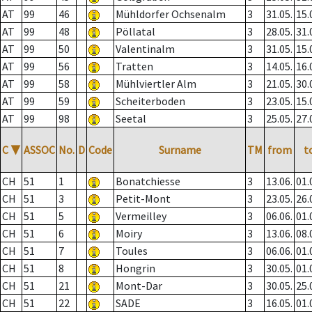
AT
99
46
Mühldorfer Ochsenalm
3
31.05.
15.
AT
99
48
Pöllatal
3
28.05.
31.
AT
99
50
Valentinalm
3
31.05.
15.
AT
99
56
Tratten
3
14.05.
16.
AT
99
58
Mühlviertler Alm
3
21.05.
30.
AT
99
59
Scheiterboden
3
23.05.
15.
AT
99
98
Seetal
3
25.05.
27.
C
▼
ASSOC
No.
D
Code
Surname
TM
from
t
CH
51
1
Bonatchiesse
3
13.06.
01.
CH
51
3
Petit-Mont
3
23.05.
26.
CH
51
5
Vermeilley
3
06.06.
01.
CH
51
6
Moiry
3
13.06.
08.
CH
51
7
Toules
3
06.06.
01.
CH
51
8
Hongrin
3
30.05.
01.
CH
51
21
Mont-Dar
3
30.05.
25.
CH
51
22
SADE
3
16.05.
01.