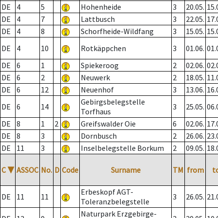
DE
4
5
Hohenheide
3
20.05.
15.
DE
4
7
Lattbusch
3
22.05.
17.
DE
4
8
Schorfheide-Wildfang
3
15.05.
15.
DE
4
10
Rotkäppchen
3
01.06.
01.
DE
6
1
Spiekeroog
2
02.06.
02.
DE
6
2
Neuwerk
2
18.05.
11.
DE
6
12
Neuenhof
3
13.06.
16.
Gebirgsbelegstelle
DE
6
14
3
25.05.
06.
Torfhaus
DE
8
1
2
Greifswalder Oie
6
02.06.
17.
DE
8
3
Dornbusch
2
26.06.
23.
DE
11
3
Inselbelegstelle Borkum
2
09.05.
18.
C
▼
ASSOC
No.
D
Code
Surname
TM
from
t
Erbeskopf AGT-
DE
11
11
3
26.05.
21.
Toleranzbelegstelle
Naturpark Erzgebirge-