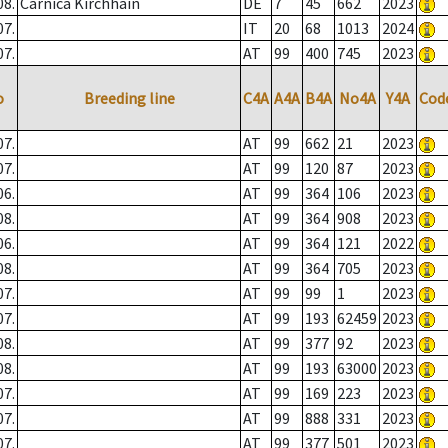
08.
Carnica Kirchhain
DE
7
45
662
2023
07.
IT
20
68
1013
2024
07.
AT
99
400
745
2023
o
Breeding line
C4A
A4A
B4A
No4A
Y4A
Cod
07.
AT
99
662
21
2023
07.
AT
99
120
87
2023
06.
AT
99
364
106
2023
08.
AT
99
364
908
2023
06.
AT
99
364
121
2022
08.
AT
99
364
705
2023
07.
AT
99
99
1
2023
07.
AT
99
193
62459
2023
08.
AT
99
377
92
2023
08.
AT
99
193
63000
2023
07.
AT
99
169
223
2023
07.
AT
99
888
331
2023
07.
AT
99
377
501
2023