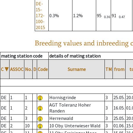
DE-
15-
172-
0.3%
1.2%
95
91
0.36
0.47
100-
2015
Breeding values and inbreeding c
mating station code
details of mating station
C
▼
ASSOC
No.
D
Code
Surname
TM
from
t
DE
1
1
Hornisgrinde
3
25.05.
20.
AGT Toleranz Hoher
DE
1
2
3
16.05.
01.
Randen
DE
1
3
Herrenwald
3
25.05.
20.
DE
2
10
10 Oby. Unterwieser Wald
3
01.06.
15.