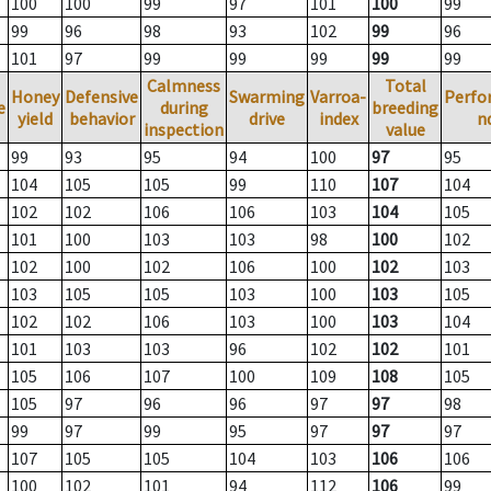
100
100
99
97
101
100
99
99
96
98
93
102
99
96
101
97
99
99
99
99
99
Calmness
Total
Honey
Defensive
Swarming
Varroa-
Perfo
e
during
breeding
yield
behavior
drive
index
n
inspection
value
99
93
95
94
100
97
95
104
105
105
99
110
107
104
102
102
106
106
103
104
105
101
100
103
103
98
100
102
102
100
102
106
100
102
103
103
105
105
103
100
103
105
102
102
106
103
100
103
104
101
103
103
96
102
102
101
105
106
107
100
109
108
105
105
97
96
96
97
97
98
99
97
99
95
97
97
97
107
105
105
104
103
106
106
100
102
101
94
112
106
99