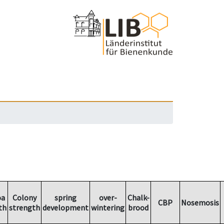
oa
Colony
spring
over-
Chalk-
CBP
Nosemosis
th
strength
development
wintering
brood