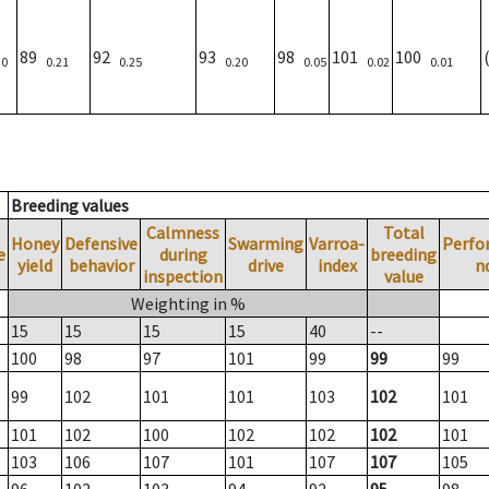
89
92
93
98
101
100
30
0.21
0.25
0.20
0.05
0.02
0.01
Breeding values
Calmness
Total
Honey
Defensive
Swarming
Varroa-
Perfo
e
during
breeding
yield
behavior
drive
index
n
inspection
value
Weighting in %
15
15
15
15
40
--
100
98
97
101
99
99
99
99
102
101
101
103
102
101
101
102
100
102
102
102
101
103
106
107
101
107
107
105