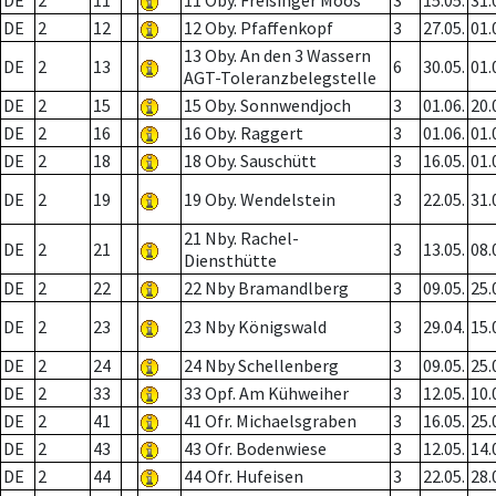
DE
2
11
11 Oby. Freisinger Moos
3
15.05.
31.
DE
2
12
12 Oby. Pfaffenkopf
3
27.05.
01.
13 Oby. An den 3 Wassern
DE
2
13
6
30.05.
01.
AGT-Toleranzbelegstelle
DE
2
15
15 Oby. Sonnwendjoch
3
01.06.
20.
DE
2
16
16 Oby. Raggert
3
01.06.
01.
DE
2
18
18 Oby. Sauschütt
3
16.05.
01.
DE
2
19
19 Oby. Wendelstein
3
22.05.
31.
21 Nby. Rachel-
DE
2
21
3
13.05.
08.
Diensthütte
DE
2
22
22 Nby Bramandlberg
3
09.05.
25.
DE
2
23
23 Nby Königswald
3
29.04.
15.
DE
2
24
24 Nby Schellenberg
3
09.05.
25.
DE
2
33
33 Opf. Am Kühweiher
3
12.05.
10.
DE
2
41
41 Ofr. Michaelsgraben
3
16.05.
25.
DE
2
43
43 Ofr. Bodenwiese
3
12.05.
14.
DE
2
44
44 Ofr. Hufeisen
3
22.05.
28.