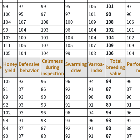
99
97
99
95
106
101
97
100
95
97
97
101
98
96
104
107
108
100
109
108
106
99
104
103
96
104
102
101
103
100
101
104
104
104
102
111
106
107
105
107
109
109
105
104
104
99
108
106
104
Calmness
Total
Honey
Defensive
Swarming
Varroa-
Perfo
e
during
breeding
yield
behavior
drive
index
n
inspection
value
102
93
96
96
94
94
96
91
87
86
92
91
87
87
89
93
93
93
90
89
90
92
93
93
91
91
89
91
102
93
96
96
94
94
96
94
91
93
93
96
93
92
94
87
87
92
91
88
88
90
87
88
92
91
87
87