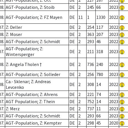
07.
AGT-Population; Z: Ott
DE
2
227
167
2021
08.
AGT-Population, Z: Stoib
DE
2
245
66
2023
08.
AGT-Population; Z: FZ Mayen
DE
11
1
1330
2022
07.
Z: Deller
DE
2
254
117
2022
08.
Z: Moser
DE
2
363
207
2023
08.
AGT-Population; Z: Schmidt
DE
2
293
46
2022
AGT-Population; Z:
07.
DE
2
211
318
2023
Wintersperger
08.
Z: Angela Tholen †
DE
2
736
240
2022
07.
AGT-Population; Z: Solleder
DE
2
256
780
2023
Ca.- Sklenar; Z: Andreas
08.
DE
2
308
14
2022
Levcenko
07.
AGT-Population; Z: Ahrens
DE
2
221
74
2023
07.
AGT Population; Z: Thein
DE
2
752
14
2023
07.
Z: Merz
DE
2
737
11
2023
07.
AGT-Population; Z: Schmidt
DE
2
293
66
2023
07.
AGT-Population, Z: Kempter
DE
2
298
45
2020