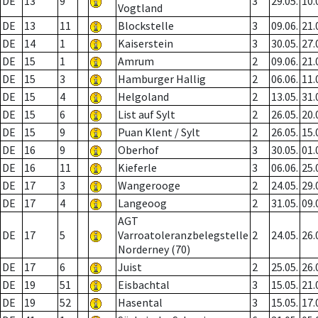
DE
13
9
3
29.05.
10.
Vogtland
DE
13
11
Blockstelle
3
09.06.
21.
DE
14
1
Kaiserstein
3
30.05.
27.
DE
15
1
Amrum
2
09.06.
21.
DE
15
3
Hamburger Hallig
2
06.06.
11.
DE
15
4
Helgoland
2
13.05.
31.
DE
15
6
List auf Sylt
2
26.05.
20.
DE
15
9
Puan Klent / Sylt
2
26.05.
15.
DE
16
9
Oberhof
3
30.05.
01.
DE
16
11
Kieferle
3
06.06.
25.
DE
17
3
Wangerooge
2
24.05.
29.
DE
17
4
Langeoog
2
31.05.
09.
AGT
DE
17
5
Varroatoleranzbelegstelle
2
24.05.
26.
Norderney (70)
DE
17
6
Juist
2
25.05.
26.
DE
19
51
Eisbachtal
3
15.05.
21.
DE
19
52
Hasental
3
15.05.
17.