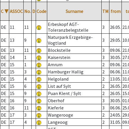
C
▼
ASSOC
No.
D
Code
Surname
TM
from
t
Erbeskopf AGT-
DE
11
11
3
26.05.
21.
Toleranzbelegstelle
Naturpark Erzgebirge-
DE
13
9
3
29.05.
10.
Vogtland
DE
13
11
Blockstelle
3
09.06.
21.
DE
14
1
Kaiserstein
3
30.05.
27.
DE
15
1
Amrum
2
09.06.
21.
DE
15
3
Hamburger Hallig
2
06.06.
11.
DE
15
4
Helgoland
2
13.05.
31.
DE
15
6
List auf Sylt
2
26.05.
20.
DE
15
9
Puan Klent / Sylt
2
26.05.
15.
DE
16
9
Oberhof
3
30.05.
01.
DE
16
11
Kieferle
3
06.06.
25.
DE
17
3
Wangerooge
2
24.05.
29.
DE
17
4
Langeoog
2
31.05.
09.