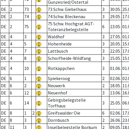
Gunzesried/Ostertal
DE
2
73
73 Schw. Giebelhaus
3
30.05.
25.
DE
2
74
74 Schw. Bleckenau
3
29.05.
17.
75 Schw. Hochgrat AGT-
DE
2
75
6
23.05.
01.
Toleranzbelegstelle
DE
4
3
Waldhof
3
27.05.
01.
DE
4
5
Hohenheide
3
20.05.
15.
DE
4
7
Lattbusch
3
22.05.
17.
DE
4
8
Schorfheide-Wildfang
3
15.05.
15.
DE
4
10
Rotkäppchen
3
01.06.
01.
DE
6
1
Spiekeroog
2
02.06.
02.
DE
6
2
Neuwerk
2
18.05.
11.
DE
6
12
Neuenhof
3
13.06.
16.
Gebirgsbelegstelle
DE
6
14
3
25.05.
06.
Torfhaus
DE
8
1
2
Greifswalder Oie
6
02.06.
17.
DE
8
3
Dornbusch
2
26.06.
23.
DE
11
3
Inselbelegstelle Borkum
2
09.05.
18.