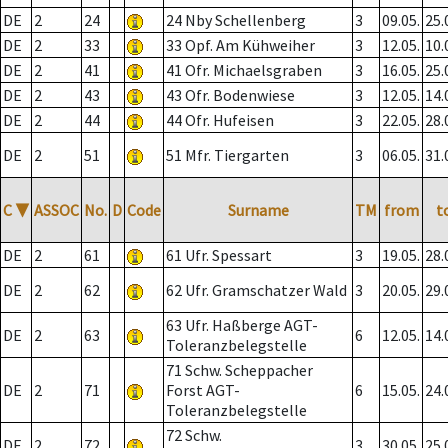
DE
2
24
24 Nby Schellenberg
3
09.05.
25.
DE
2
33
33 Opf. Am Kühweiher
3
12.05.
10.
DE
2
41
41 Ofr. Michaelsgraben
3
16.05.
25.
DE
2
43
43 Ofr. Bodenwiese
3
12.05.
14.
DE
2
44
44 Ofr. Hufeisen
3
22.05.
28.
DE
2
51
51 Mfr. Tiergarten
3
06.05.
31.
C
▼
ASSOC
No.
D
Code
Surname
TM
from
t
DE
2
61
61 Ufr. Spessart
3
19.05.
28.
DE
2
62
62 Ufr. Gramschatzer Wald
3
20.05.
29.
63 Ufr. Haßberge AGT-
DE
2
63
6
12.05.
14.
Toleranzbelegstelle
71 Schw. Scheppacher
DE
2
71
Forst AGT-
6
15.05.
24.
Toleranzbelegstelle
72 Schw.
DE
2
72
3
30.05.
25.