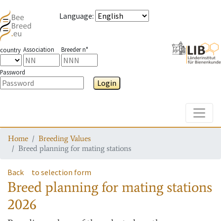
Language
:
Association
Breeder n°
country
Password
Login
Toggle
Home
Breeding Values
Breed planning for mating stations
Back
to selection form
Breed planning for mating stations
2026