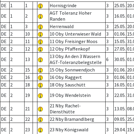
DE
1
1
Hornisgrinde
3
25.05.
20.
AGT Toleranz Hoher
DE
1
2
3
16.05.
01.
Randen
DE
1
3
Herrenwald
3
25.05.
20.
DE
2
10
10 Oby. Unterwieser Wald
3
01.06.
15.
DE
2
11
11 Oby. Freisinger Moos
3
15.05.
31.
DE
2
12
12 Oby. Pfaffenkopf
3
27.05.
01.
13 Oby. An den 3 Wassern
DE
2
13
6
30.05.
01.
AGT-Toleranzbelegstelle
DE
2
15
15 Oby. Sonnwendjoch
3
01.06.
20.
DE
2
16
16 Oby. Raggert
3
01.06.
01.
DE
2
18
18 Oby. Sauschütt
3
16.05.
01.
DE
2
19
19 Oby. Wendelstein
3
22.05.
31.
21 Nby. Rachel-
DE
2
21
3
13.05.
08.
Diensthütte
DE
2
22
22 Nby Bramandlberg
3
09.05.
25.
DE
2
23
23 Nby Königswald
3
29.04.
15.