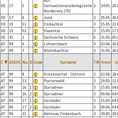
AGT
DE
17
5
Varroatoleranzbelegstelle
2
24.05.
26.
Norderney (70)
DE
17
6
Juist
2
25.05.
26.
DE
19
51
Eisbachtal
3
15.05.
21.
DE
19
52
Hasental
3
15.05.
17.
DE
41
1
Sächsische Schweiz
6
31.05.
05.
AT
99
6
Löhnersbach
3
02.06.
30.
AT
99
7
Blühnbachtal
3
31.05.
26.
C
▼
ASSOC
No.
D
Code
Surname
TM
from
t
AT
99
8
Kristeinertal - Osttirol
3
02.06.
28.
AT
99
13
Pusterwald
3
29.05.
31.
AT
99
16
1
Dürradmer
3
15.05.
04.
AT
99
16
2
Dürradmer
3
09.06.
04.
AT
99
17
1
Gschöder
3
15.05.
04.
AT
99
17
2
Gschöder
3
09.06.
04.
AT
99
21
Abtenau Zinkenbach
3
29.05.
28.