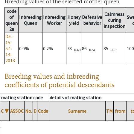
Breeding values
of the selected mother queen
code
Calmness
of
Inbreeding
Inbreeding
Honey
Defensive
Sw
during
queen
Queen
Worker
yield
behavior
inspection
2a
DE-
15-
57-
0.0%
0.2%
78
86
85
10
0.48
0.57
0.57
14-
2013
Breeding values and inbreeding
coefficients of potential descendants
mating station code
details of mating station
C
▼
ASSOC
No.
D
Code
Surname
TM
from
t