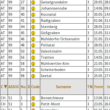
AT
99
27
Geiselgrundalm
3
29.05.
28.
AT
99
38
Johannsenruhe
3
14.06.
09.
AT
99
40
Kocnatal
3
30.05.
14.
AT
99
41
Radlgraben
3
01.06.
31.
AT
99
44
Steinberg
3
28.05.
23.
AT
99
45
Gößgraben
3
15.05.
31.
AT
99
46
Mühldorfer Ochsenalm
3
31.05.
15.
AT
99
48
Pöllatal
3
28.05.
31.
AT
99
50
Valentinalm
3
31.05.
15.
AT
99
56
Tratten
3
14.05.
16.
AT
99
58
Mühlviertler Alm
3
21.05.
30.
AT
99
59
Scheiterboden
3
23.05.
15.
AT
99
98
Seetal
3
25.05.
27.
C
▼
ASSOC
No.
D
Code
Surname
TM
from
t
CH
51
1
Bonatchiesse
3
13.06.
01.
CH
51
3
Petit-Mont
3
23.05.
26.