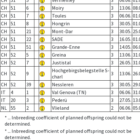
CH
51
5
Vermeilley
3
06.06.
01.
CH
51
6
Moiry
3
13.06.
08.
CH
51
7
Toules
3
06.06.
01.
CH
51
8
Hongrin
3
30.05.
01.
CH
51
21
Mont-Dar
3
30.05.
25.
CH
51
22
SADE
3
16.05.
01.
CH
51
51
Grande-Enne
3
14.05.
06.
CH
52
5
Greina
3
13.06.
31.
CH
52
7
Justistal
3
26.05.
31.
Hochgebirgsbelegstelle S-
CH
52
9
3
13.06.
26.
charl
CH
52
39
Nessleren
3
30.05.
29.
IT
4
1
Val Genova (TN)
3
06.06.
31.
IT
20
3
Pederü
3
27.05.
13.
NL
55
2
Vlieland
2
06.06.
05.
* ...
Inbreeding coefficient of planned offspring could not be
determined.
* ...
Inbreeding coefficient of planned offspring could not be
determined.