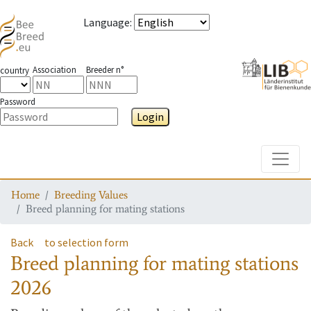
Language
:
Association
Breeder n°
country
Password
Login
Toggle
Home
Breeding Values
Breed planning for mating stations
Back
to selection form
Breed planning for mating stations
2026