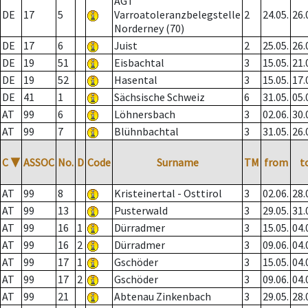
AGT
DE
17
5
Varroatoleranzbelegstelle
2
24.05.
26.
Norderney (70)
DE
17
6
Juist
2
25.05.
26.
DE
19
51
Eisbachtal
3
15.05.
21.
DE
19
52
Hasental
3
15.05.
17.
DE
41
1
Sächsische Schweiz
6
31.05.
05.
AT
99
6
Löhnersbach
3
02.06.
30.
AT
99
7
Blühnbachtal
3
31.05.
26.
C
▼
ASSOC
No.
D
Code
Surname
TM
from
t
AT
99
8
Kristeinertal - Osttirol
3
02.06.
28.
AT
99
13
Pusterwald
3
29.05.
31.
AT
99
16
1
Dürradmer
3
15.05.
04.
AT
99
16
2
Dürradmer
3
09.06.
04.
AT
99
17
1
Gschöder
3
15.05.
04.
AT
99
17
2
Gschöder
3
09.06.
04.
AT
99
21
Abtenau Zinkenbach
3
29.05.
28.