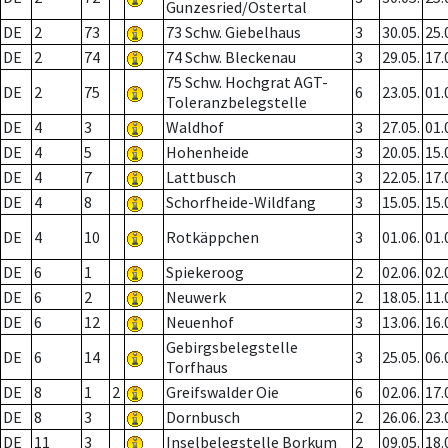
Gunzesried/Ostertal
DE
2
73
73 Schw. Giebelhaus
3
30.05.
25.
DE
2
74
74 Schw. Bleckenau
3
29.05.
17.
75 Schw. Hochgrat AGT-
DE
2
75
6
23.05.
01.
Toleranzbelegstelle
DE
4
3
Waldhof
3
27.05.
01.
DE
4
5
Hohenheide
3
20.05.
15.
DE
4
7
Lattbusch
3
22.05.
17.
DE
4
8
Schorfheide-Wildfang
3
15.05.
15.
DE
4
10
Rotkäppchen
3
01.06.
01.
DE
6
1
Spiekeroog
2
02.06.
02.
DE
6
2
Neuwerk
2
18.05.
11.
DE
6
12
Neuenhof
3
13.06.
16.
Gebirgsbelegstelle
DE
6
14
3
25.05.
06.
Torfhaus
DE
8
1
2
Greifswalder Oie
6
02.06.
17.
DE
8
3
Dornbusch
2
26.06.
23.
DE
11
3
Inselbelegstelle Borkum
2
09.05.
18.