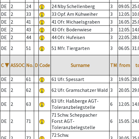
DE
2
24
24 Nby Schellenberg
3
09.05.
25.
DE
2
33
33 Opf. Am Kühweiher
3
12.05.
10.
DE
2
41
41 Ofr. Michaelsgraben
3
16.05.
25.
DE
2
43
43 Ofr. Bodenwiese
3
12.05.
14.
DE
2
44
44 Ofr. Hufeisen
3
22.05.
28.
DE
2
51
51 Mfr. Tiergarten
3
06.05.
31.
C
▼
ASSOC
No.
D
Code
Surname
TM
from
t
DE
2
61
61 Ufr. Spessart
3
19.05.
28.
DE
2
62
62 Ufr. Gramschatzer Wald
3
20.05.
29.
63 Ufr. Haßberge AGT-
DE
2
63
6
12.05.
14.
Toleranzbelegstelle
71 Schw. Scheppacher
DE
2
71
Forst AGT-
6
15.05.
24.
Toleranzbelegstelle
72 Schw.
DE
2
72
3
30.05.
25.