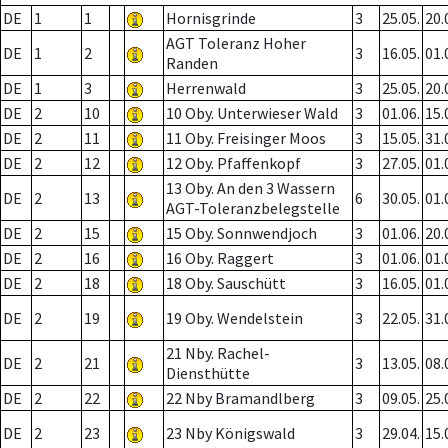
DE
1
1
Hornisgrinde
3
25.05.
20.
AGT Toleranz Hoher
DE
1
2
3
16.05.
01.
Randen
DE
1
3
Herrenwald
3
25.05.
20.
DE
2
10
10 Oby. Unterwieser Wald
3
01.06.
15.
DE
2
11
11 Oby. Freisinger Moos
3
15.05.
31.
DE
2
12
12 Oby. Pfaffenkopf
3
27.05.
01.
13 Oby. An den 3 Wassern
DE
2
13
6
30.05.
01.
AGT-Toleranzbelegstelle
DE
2
15
15 Oby. Sonnwendjoch
3
01.06.
20.
DE
2
16
16 Oby. Raggert
3
01.06.
01.
DE
2
18
18 Oby. Sauschütt
3
16.05.
01.
DE
2
19
19 Oby. Wendelstein
3
22.05.
31.
21 Nby. Rachel-
DE
2
21
3
13.05.
08.
Diensthütte
DE
2
22
22 Nby Bramandlberg
3
09.05.
25.
DE
2
23
23 Nby Königswald
3
29.04.
15.