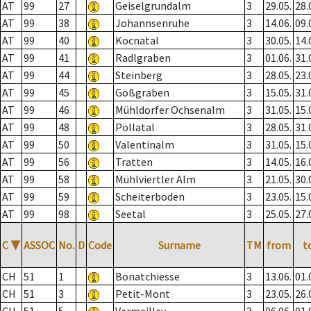
AT
99
27
Geiselgrundalm
3
29.05.
28.
AT
99
38
Johannsenruhe
3
14.06.
09.
AT
99
40
Kocnatal
3
30.05.
14.
AT
99
41
Radlgraben
3
01.06.
31.
AT
99
44
Steinberg
3
28.05.
23.
AT
99
45
Gößgraben
3
15.05.
31.
AT
99
46
Mühldorfer Ochsenalm
3
31.05.
15.
AT
99
48
Pöllatal
3
28.05.
31.
AT
99
50
Valentinalm
3
31.05.
15.
AT
99
56
Tratten
3
14.05.
16.
AT
99
58
Mühlviertler Alm
3
21.05.
30.
AT
99
59
Scheiterboden
3
23.05.
15.
AT
99
98
Seetal
3
25.05.
27.
C
▼
ASSOC
No.
D
Code
Surname
TM
from
t
CH
51
1
Bonatchiesse
3
13.06.
01.
CH
51
3
Petit-Mont
3
23.05.
26.