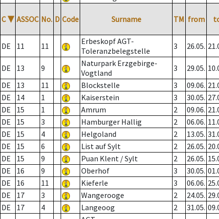
C
▼
ASSOC
No.
D
Code
Surname
TM
from
t
Erbeskopf AGT-
DE
11
11
3
26.05.
21.
Toleranzbelegstelle
Naturpark Erzgebirge-
DE
13
9
3
29.05.
10.
Vogtland
DE
13
11
Blockstelle
3
09.06.
21.
DE
14
1
Kaiserstein
3
30.05.
27.
DE
15
1
Amrum
2
09.06.
21.
DE
15
3
Hamburger Hallig
2
06.06.
11.
DE
15
4
Helgoland
2
13.05.
31.
DE
15
6
List auf Sylt
2
26.05.
20.
DE
15
9
Puan Klent / Sylt
2
26.05.
15.
DE
16
9
Oberhof
3
30.05.
01.
DE
16
11
Kieferle
3
06.06.
25.
DE
17
3
Wangerooge
2
24.05.
29.
DE
17
4
Langeoog
2
31.05.
09.