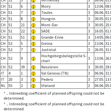
CH
51
5
Vermeilley
3
06.06.
01.
CH
51
6
Moiry
3
13.06.
08.
CH
51
7
Toules
3
06.06.
01.
CH
51
8
Hongrin
3
30.05.
01.
CH
51
21
Mont-Dar
3
30.05.
25.
CH
51
22
SADE
3
16.05.
01.
CH
51
51
Grande-Enne
3
14.05.
06.
CH
52
5
Greina
3
13.06.
31.
CH
52
7
Justistal
3
26.05.
31.
Hochgebirgsbelegstelle S-
CH
52
9
3
13.06.
26.
charl
CH
52
39
Nessleren
3
30.05.
29.
IT
4
1
Val Genova (TN)
3
06.06.
31.
IT
20
3
Pederü
3
27.05.
13.
NL
55
2
Vlieland
2
06.06.
05.
* ...
Inbreeding coefficient of planned offspring could not be
determined.
* ...
Inbreeding coefficient of planned offspring could not be
determined.