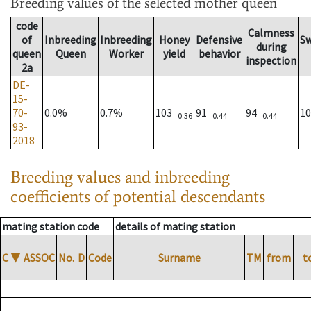
Breeding values
of the selected mother queen
code
Calmness
of
Inbreeding
Inbreeding
Honey
Defensive
S
during
queen
Queen
Worker
yield
behavior
inspection
2a
DE-
15-
70-
0.0%
0.7%
103
91
94
1
0.36
0.44
0.44
93-
2018
Breeding values and inbreeding
coefficients of potential descendants
mating station code
details of mating station
C
▼
ASSOC
No.
D
Code
Surname
TM
from
t