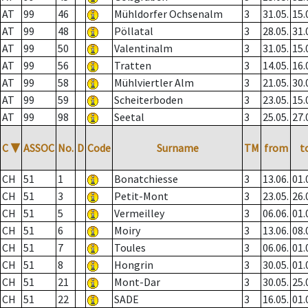
AT
99
46
Mühldorfer Ochsenalm
3
31.05.
15.
AT
99
48
Pöllatal
3
28.05.
31.
AT
99
50
Valentinalm
3
31.05.
15.
AT
99
56
Tratten
3
14.05.
16.
AT
99
58
Mühlviertler Alm
3
21.05.
30.
AT
99
59
Scheiterboden
3
23.05.
15.
AT
99
98
Seetal
3
25.05.
27.
C
▼
ASSOC
No.
D
Code
Surname
TM
from
t
CH
51
1
Bonatchiesse
3
13.06.
01.
CH
51
3
Petit-Mont
3
23.05.
26.
CH
51
5
Vermeilley
3
06.06.
01.
CH
51
6
Moiry
3
13.06.
08.
CH
51
7
Toules
3
06.06.
01.
CH
51
8
Hongrin
3
30.05.
01.
CH
51
21
Mont-Dar
3
30.05.
25.
CH
51
22
SADE
3
16.05.
01.