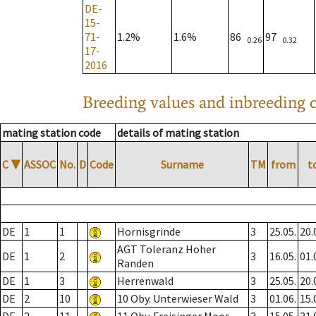
DE-
15-
71-
1.2%
1.6%
86
97
0.26
0.32
17-
2016
Breeding values and inbreeding c
mating station code
details of mating station
C
▼
ASSOC
No.
D
Code
Surname
TM
from
t
DE
1
1
Hornisgrinde
3
25.05.
20.
AGT Toleranz Hoher
DE
1
2
3
16.05.
01.
Randen
DE
1
3
Herrenwald
3
25.05.
20.
DE
2
10
10 Oby. Unterwieser Wald
3
01.06.
15.