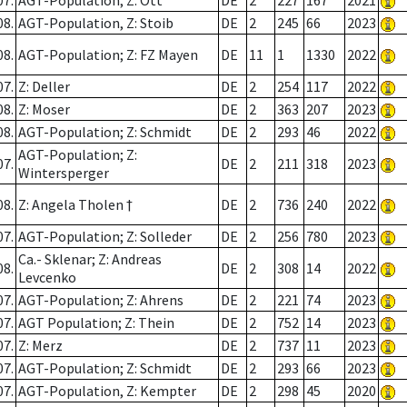
07.
AGT-Population; Z: Ott
DE
2
227
167
2021
08.
AGT-Population, Z: Stoib
DE
2
245
66
2023
08.
AGT-Population; Z: FZ Mayen
DE
11
1
1330
2022
07.
Z: Deller
DE
2
254
117
2022
08.
Z: Moser
DE
2
363
207
2023
08.
AGT-Population; Z: Schmidt
DE
2
293
46
2022
AGT-Population; Z:
07.
DE
2
211
318
2023
Wintersperger
08.
Z: Angela Tholen †
DE
2
736
240
2022
07.
AGT-Population; Z: Solleder
DE
2
256
780
2023
Ca.- Sklenar; Z: Andreas
08.
DE
2
308
14
2022
Levcenko
07.
AGT-Population; Z: Ahrens
DE
2
221
74
2023
07.
AGT Population; Z: Thein
DE
2
752
14
2023
07.
Z: Merz
DE
2
737
11
2023
07.
AGT-Population; Z: Schmidt
DE
2
293
66
2023
07.
AGT-Population, Z: Kempter
DE
2
298
45
2020