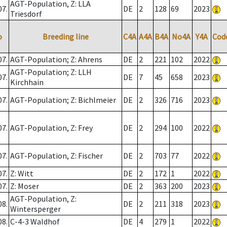
AGT-Population, Z: LLA
07.
DE
2
128
69
2023
Triesdorf
o
Breeding line
C4A
A4A
B4A
No4A
Y4A
Cod
07.
AGT-Population; Z: Ahrens
DE
2
221
102
2022
AGT-Population; Z: LLH
07.
DE
7
45
658
2023
Kirchhain
07.
AGT-Population; Z: Bichlmeier
DE
2
326
716
2023
07.
AGT-Population, Z: Frey
DE
2
294
100
2022
07.
AGT-Population, Z: Fischer
DE
2
703
77
2022
07.
Z: Witt
DE
2
172
1
2022
07.
Z: Moser
DE
2
363
200
2023
AGT-Population, Z:
08.
DE
2
211
318
2023
Wintersperger
08.
C-4-3 Waldhof
DE
4
279
1
2022