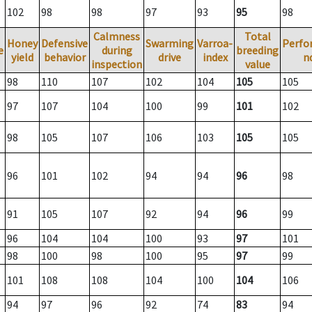
102
98
98
97
93
95
98
Calmness
Total
Honey
Defensive
Swarming
Varroa-
Perfo
e
during
breeding
yield
behavior
drive
index
n
inspection
value
98
110
107
102
104
105
105
97
107
104
100
99
101
102
98
105
107
106
103
105
105
96
101
102
94
94
96
98
91
105
107
92
94
96
99
96
104
104
100
93
97
101
98
100
98
100
95
97
99
101
108
108
104
100
104
106
94
97
96
92
74
83
94