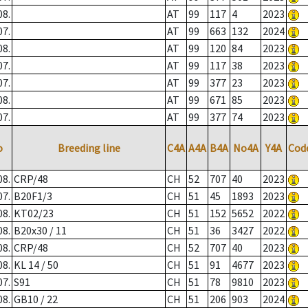
08.
AT
99
117
4
2023
07.
AT
99
663
132
2024
08.
AT
99
120
84
2023
07.
AT
99
117
38
2023
07.
AT
99
377
23
2023
08.
AT
99
671
85
2023
07.
AT
99
377
74
2023
o
Breeding line
C4A
A4A
B4A
No4A
Y4A
Cod
08.
CRP/48
CH
52
707
40
2023
07.
B20F1/3
CH
51
45
1893
2023
08.
KT02/23
CH
51
152
5652
2022
08.
B20x30 / 11
CH
51
36
3427
2022
08.
CRP/48
CH
52
707
40
2023
08.
KL 14 / 50
CH
51
91
4677
2023
07.
S91
CH
51
78
9810
2023
08.
GB10 / 22
CH
51
206
903
2024