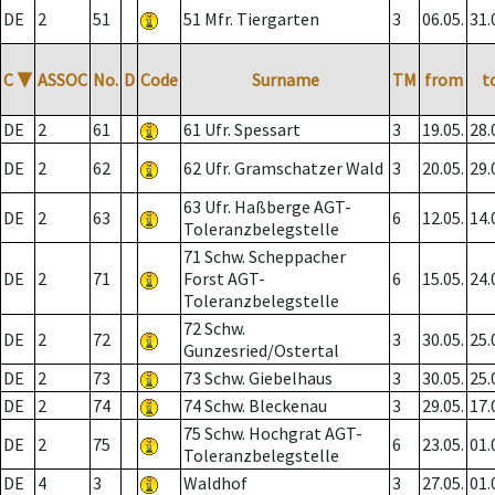
DE
2
51
51 Mfr. Tiergarten
3
06.05.
31.
C
▼
ASSOC
No.
D
Code
Surname
TM
from
t
DE
2
61
61 Ufr. Spessart
3
19.05.
28.
DE
2
62
62 Ufr. Gramschatzer Wald
3
20.05.
29.
63 Ufr. Haßberge AGT-
DE
2
63
6
12.05.
14.
Toleranzbelegstelle
71 Schw. Scheppacher
DE
2
71
Forst AGT-
6
15.05.
24.
Toleranzbelegstelle
72 Schw.
DE
2
72
3
30.05.
25.
Gunzesried/Ostertal
DE
2
73
73 Schw. Giebelhaus
3
30.05.
25.
DE
2
74
74 Schw. Bleckenau
3
29.05.
17.
75 Schw. Hochgrat AGT-
DE
2
75
6
23.05.
01.
Toleranzbelegstelle
DE
4
3
Waldhof
3
27.05.
01.