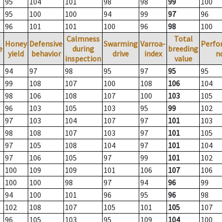
95
104
101
98
98
99
100
95
100
100
94
99
97
96
96
101
101
100
96
98
100
Calmness
Total
Honey
Defensive
Swarming
Varroa-
Perfo
e
during
breeding
yield
behavior
drive
index
n
inspection
value
94
97
98
95
97
95
95
99
108
107
100
108
106
104
98
106
108
107
100
103
105
96
103
105
103
95
99
102
97
103
104
107
97
101
103
98
108
107
103
97
101
105
97
105
108
104
97
101
104
97
106
105
97
99
101
102
100
109
109
101
106
107
106
100
100
98
97
94
96
99
94
100
101
96
95
96
98
102
108
107
105
101
105
107
96
105
103
95
109
104
100