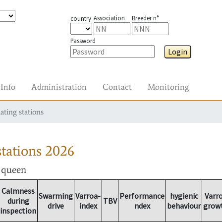
Association
Breeder n°
country
Password
Login
Info
Administration
Contact
Monitoring
ating stations
tations
2026
r queen
Calmness
Swarming
Varroa-
Performance
hygienic
Varr
during
TBV
drive
index
ndex
behaviour
grow
inspection