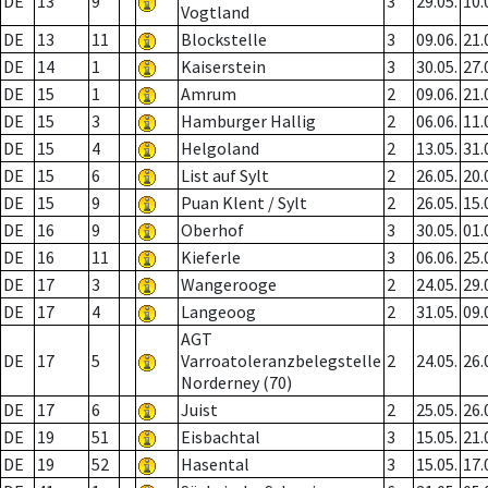
DE
13
9
3
29.05.
10.
Vogtland
DE
13
11
Blockstelle
3
09.06.
21.
DE
14
1
Kaiserstein
3
30.05.
27.
DE
15
1
Amrum
2
09.06.
21.
DE
15
3
Hamburger Hallig
2
06.06.
11.
DE
15
4
Helgoland
2
13.05.
31.
DE
15
6
List auf Sylt
2
26.05.
20.
DE
15
9
Puan Klent / Sylt
2
26.05.
15.
DE
16
9
Oberhof
3
30.05.
01.
DE
16
11
Kieferle
3
06.06.
25.
DE
17
3
Wangerooge
2
24.05.
29.
DE
17
4
Langeoog
2
31.05.
09.
AGT
DE
17
5
Varroatoleranzbelegstelle
2
24.05.
26.
Norderney (70)
DE
17
6
Juist
2
25.05.
26.
DE
19
51
Eisbachtal
3
15.05.
21.
DE
19
52
Hasental
3
15.05.
17.