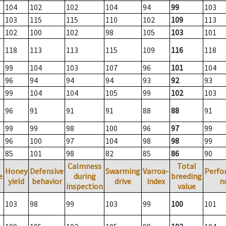
104
102
102
104
94
99
103
103
115
115
110
102
109
113
102
100
102
98
105
103
101
118
113
113
115
109
116
118
99
104
103
107
96
101
104
96
94
94
94
93
92
93
99
104
104
105
99
102
103
96
91
91
91
88
88
91
99
99
98
100
96
97
99
96
100
97
104
98
98
99
85
101
98
82
85
86
90
Calmness
Total
Honey
Defensive
Swarming
Varroa-
Perfo
e
during
breeding
yield
behavior
drive
index
n
inspection
value
103
98
99
103
99
100
101