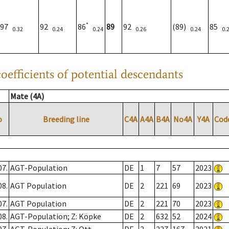
*
97
92
86
89
92
(89)
85
0.32
0.24
0.24
0.26
0.24
0.
oefficients of potential descendants
Mate (4A)
o
Breeding line
C4A
A4A
B4A
No4A
Y4A
Cod
07.
AGT-Population
DE
1
7
57
2023
08.
AGT Population
DE
2
221
69
2023
07.
AGT Population
DE
2
221
70
2023
08.
AGT-Population; Z: Köpke
DE
2
632
52
2024