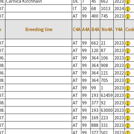
08.
Carnica Kirchhain
DE
7
45
662
2023
07.
IT
20
68
1013
2024
07.
AT
99
400
745
2023
o
Breeding line
C4A
A4A
B4A
No4A
Y4A
Cod
07.
AT
99
662
21
2023
07.
AT
99
120
87
2023
06.
AT
99
364
106
2023
08.
AT
99
364
908
2023
06.
AT
99
364
121
2022
08.
AT
99
364
705
2023
07.
AT
99
99
1
2023
07.
AT
99
193
62459
2023
08.
AT
99
377
92
2023
08.
AT
99
193
63000
2023
07.
AT
99
169
223
2023
07.
AT
99
888
331
2023
07.
AT
99
377
501
2023