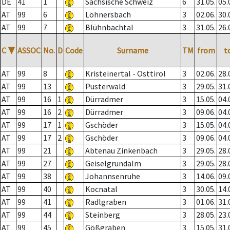
DE
41
1
Sächsische Schweiz
6
31.05.
05.
AT
99
6
Löhnersbach
3
02.06.
30.
AT
99
7
Blühnbachtal
3
31.05.
26.
C
▼
ASSOC
No.
D
Code
Surname
TM
from
t
AT
99
8
Kristeinertal - Osttirol
3
02.06.
28.
AT
99
13
Pusterwald
3
29.05.
31.
AT
99
16
1
Dürradmer
3
15.05.
04.
AT
99
16
2
Dürradmer
3
09.06.
04.
AT
99
17
1
Gschöder
3
15.05.
04.
AT
99
17
2
Gschöder
3
09.06.
04.
AT
99
21
Abtenau Zinkenbach
3
29.05.
28.
AT
99
27
Geiselgrundalm
3
29.05.
28.
AT
99
38
Johannsenruhe
3
14.06.
09.
AT
99
40
Kocnatal
3
30.05.
14.
AT
99
41
Radlgraben
3
01.06.
31.
AT
99
44
Steinberg
3
28.05.
23.
AT
99
45
Gößgraben
3
15.05.
31.