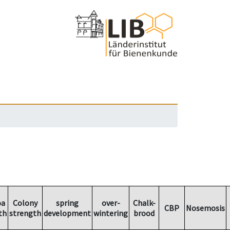
oa
Colony
spring
over-
Chalk-
CBP
Nosemosis
th
strength
development
wintering
brood