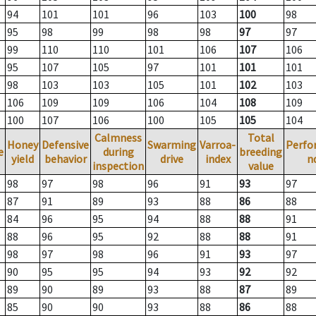
94
101
101
96
103
100
98
95
98
99
98
98
97
97
99
110
110
101
106
107
106
95
107
105
97
101
101
101
98
103
103
105
101
102
103
106
109
109
106
104
108
109
100
107
106
100
105
105
104
Calmness
Total
Honey
Defensive
Swarming
Varroa-
Perfo
e
during
breeding
yield
behavior
drive
index
n
inspection
value
98
97
98
96
91
93
97
87
91
89
93
88
86
88
84
96
95
94
88
88
91
88
96
95
92
88
88
91
98
97
98
96
91
93
97
90
95
95
94
93
92
92
89
90
89
93
88
87
89
85
90
90
93
88
86
88