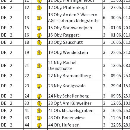
DE
2
11
11 Oby. Freisinger Moos
3
15.05.
31.
DE
2
12
12 Oby. Pfaffenkopf
3
27.05.
01.
13 Oby. An den 3 Wassern
DE
2
13
6
30.05.
01.
AGT-Toleranzbelegstelle
DE
2
15
15 Oby. Sonnwendjoch
3
01.06.
20.
DE
2
16
16 Oby. Raggert
3
01.06.
01.
DE
2
18
18 Oby. Sauschütt
3
16.05.
01.
DE
2
19
19 Oby. Wendelstein
3
22.05.
31.
21 Nby. Rachel-
DE
2
21
3
13.05.
08.
Diensthütte
DE
2
22
22 Nby Bramandlberg
3
09.05.
25.
DE
2
23
23 Nby Königswald
3
29.04.
15.
DE
2
24
24 Nby Schellenberg
3
09.05.
25.
DE
2
33
33 Opf. Am Kühweiher
3
12.05.
10.
DE
2
41
41 Ofr. Michaelsgraben
3
16.05.
25.
DE
2
43
43 Ofr. Bodenwiese
3
12.05.
14.
DE
2
44
44 Ofr. Hufeisen
3
22.05.
28.