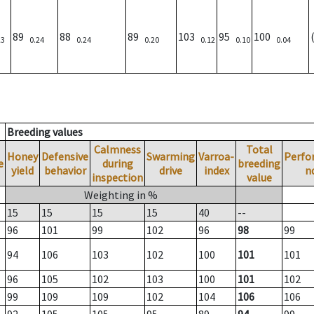
89
88
89
103
95
100
23
0.24
0.24
0.20
0.12
0.10
0.04
Breeding values
Calmness
Total
Honey
Defensive
Swarming
Varroa-
Perfo
e
during
breeding
yield
behavior
drive
index
n
inspection
value
Weighting in %
15
15
15
15
40
--
96
101
99
102
96
98
99
94
106
103
102
100
101
101
96
105
102
103
100
101
102
99
109
109
102
104
106
106