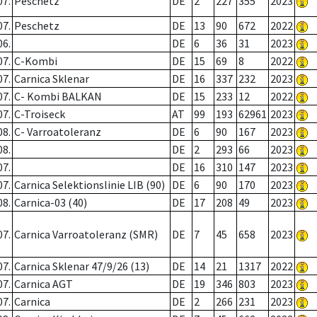
07.
Peschetz
DE
2
227
355
2023
07.
Peschetz
DE
13
90
672
2022
06.
DE
6
36
31
2023
07.
C-Kombi
DE
15
69
8
2022
07.
Carnica Sklenar
DE
16
337
232
2023
07.
C- Kombi BALKAN
DE
15
233
12
2022
07.
C-Troiseck
AT
99
193
62961
2023
08.
C- Varroatoleranz
DE
6
90
167
2023
08.
DE
2
293
66
2023
07.
DE
16
310
147
2023
07.
Carnica Selektionslinie LIB (90)
DE
6
90
170
2023
08.
Carnica-03 (40)
DE
17
208
49
2023
07.
Carnica Varroatoleranz (SMR)
DE
7
45
658
2023
07.
Carnica Sklenar 47/9/26 (13)
DE
14
21
1317
2022
07.
Carnica AGT
DE
19
346
803
2023
07.
Carnica
DE
2
266
231
2023