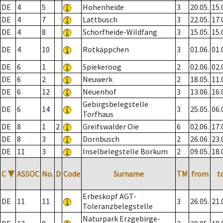
DE
4
5
Hohenheide
3
20.05.
15.
DE
4
7
Lattbusch
3
22.05.
17.
DE
4
8
Schorfheide-Wildfang
3
15.05.
15.
DE
4
10
Rotkäppchen
3
01.06.
01.
DE
6
1
Spiekeroog
2
02.06.
02.
DE
6
2
Neuwerk
2
18.05.
11.
DE
6
12
Neuenhof
3
13.06.
16.
Gebirgsbelegstelle
DE
6
14
3
25.05.
06.
Torfhaus
DE
8
1
2
Greifswalder Oie
6
02.06.
17.
DE
8
3
Dornbusch
2
26.06.
23.
DE
11
3
Inselbelegstelle Borkum
2
09.05.
18.
C
▼
ASSOC
No.
D
Code
Surname
TM
from
t
Erbeskopf AGT-
DE
11
11
3
26.05.
21.
Toleranzbelegstelle
Naturpark Erzgebirge-