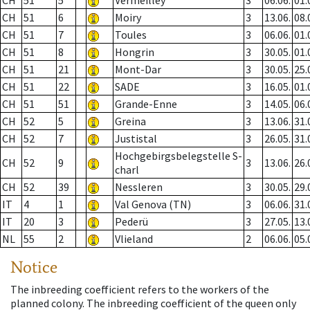
CH
51
5
Vermeilley
3
06.06.
01.
CH
51
6
Moiry
3
13.06.
08.
CH
51
7
Toules
3
06.06.
01.
CH
51
8
Hongrin
3
30.05.
01.
CH
51
21
Mont-Dar
3
30.05.
25.
CH
51
22
SADE
3
16.05.
01.
CH
51
51
Grande-Enne
3
14.05.
06.
CH
52
5
Greina
3
13.06.
31.
CH
52
7
Justistal
3
26.05.
31.
Hochgebirgsbelegstelle S-
CH
52
9
3
13.06.
26.
charl
CH
52
39
Nessleren
3
30.05.
29.
IT
4
1
Val Genova (TN)
3
06.06.
31.
IT
20
3
Pederü
3
27.05.
13.
NL
55
2
Vlieland
2
06.06.
05.
Notice
The inbreeding coefficient refers to the workers of the
planned colony. The inbreeding coefficient of the queen only