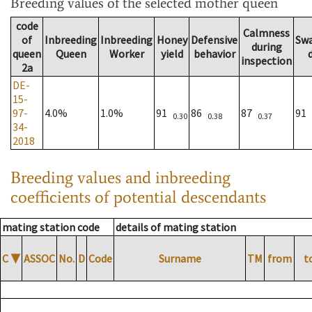
Breeding values
of the selected mother queen
code
Calmness
of
Inbreeding
Inbreeding
Honey
Defensive
Sw
during
queen
Queen
Worker
yield
behavior
inspection
2a
DE-
15-
97-
4.0%
1.0%
91
86
87
91
0.30
0.38
0.37
34-
2018
Breeding values and inbreeding
coefficients of potential descendants
mating station code
details of mating station
C
▼
ASSOC
No.
D
Code
Surname
TM
from
t