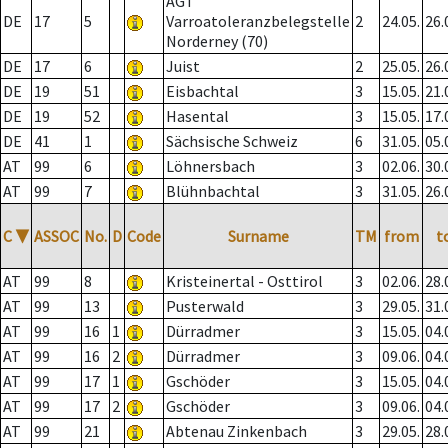
AGT
DE
17
5
Varroatoleranzbelegstelle
2
24.05.
26.
Norderney (70)
DE
17
6
Juist
2
25.05.
26.
DE
19
51
Eisbachtal
3
15.05.
21.
DE
19
52
Hasental
3
15.05.
17.
DE
41
1
Sächsische Schweiz
6
31.05.
05.
AT
99
6
Löhnersbach
3
02.06.
30.
AT
99
7
Blühnbachtal
3
31.05.
26.
C
▼
ASSOC
No.
D
Code
Surname
TM
from
t
AT
99
8
Kristeinertal - Osttirol
3
02.06.
28.
AT
99
13
Pusterwald
3
29.05.
31.
AT
99
16
1
Dürradmer
3
15.05.
04.
AT
99
16
2
Dürradmer
3
09.06.
04.
AT
99
17
1
Gschöder
3
15.05.
04.
AT
99
17
2
Gschöder
3
09.06.
04.
AT
99
21
Abtenau Zinkenbach
3
29.05.
28.