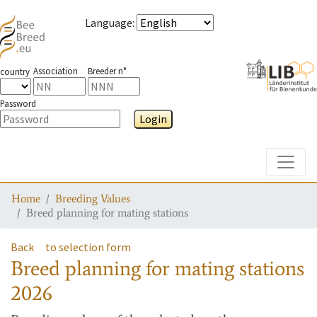
Language
:
Association
Breeder n°
country
Password
Login
Toggle
Home
Breeding Values
Breed planning for mating stations
Back
to selection form
Breed planning for mating stations
2026