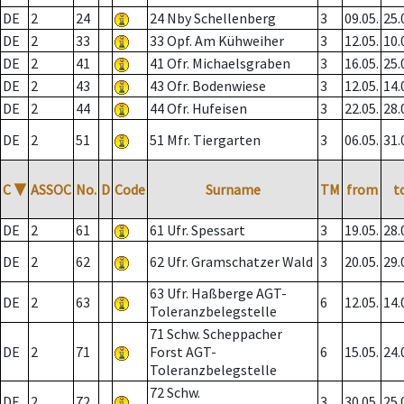
DE
2
24
24 Nby Schellenberg
3
09.05.
25.
DE
2
33
33 Opf. Am Kühweiher
3
12.05.
10.
DE
2
41
41 Ofr. Michaelsgraben
3
16.05.
25.
DE
2
43
43 Ofr. Bodenwiese
3
12.05.
14.
DE
2
44
44 Ofr. Hufeisen
3
22.05.
28.
DE
2
51
51 Mfr. Tiergarten
3
06.05.
31.
C
▼
ASSOC
No.
D
Code
Surname
TM
from
t
DE
2
61
61 Ufr. Spessart
3
19.05.
28.
DE
2
62
62 Ufr. Gramschatzer Wald
3
20.05.
29.
63 Ufr. Haßberge AGT-
DE
2
63
6
12.05.
14.
Toleranzbelegstelle
71 Schw. Scheppacher
DE
2
71
Forst AGT-
6
15.05.
24.
Toleranzbelegstelle
72 Schw.
DE
2
72
3
30.05.
25.