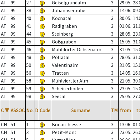
AT
99
27
Geiselgrundalm
3
29.05.
28.
AT
99
38
Johannsenruhe
3
14.06.
09.
AT
99
40
Kocnatal
3
30.05.
14.
AT
99
41
Radlgraben
3
01.06.
31.
AT
99
44
Steinberg
3
28.05.
23.
AT
99
45
Gößgraben
3
15.05.
31.
AT
99
46
Mühldorfer Ochsenalm
3
31.05.
15.
AT
99
48
Pöllatal
3
28.05.
31.
AT
99
50
Valentinalm
3
31.05.
15.
AT
99
56
Tratten
3
14.05.
16.
AT
99
58
Mühlviertler Alm
3
21.05.
30.
AT
99
59
Scheiterboden
3
23.05.
15.
AT
99
98
Seetal
3
25.05.
27.
C
▼
ASSOC
No.
D
Code
Surname
TM
from
t
CH
51
1
Bonatchiesse
3
13.06.
01.
CH
51
3
Petit-Mont
3
23.05.
26.