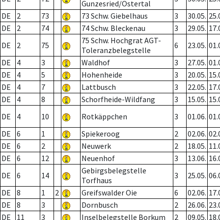
Gunzesried/Ostertal
DE
2
73
73 Schw. Giebelhaus
3
30.05.
25.
DE
2
74
74 Schw. Bleckenau
3
29.05.
17.
75 Schw. Hochgrat AGT-
DE
2
75
6
23.05.
01.
Toleranzbelegstelle
DE
4
3
Waldhof
3
27.05.
01.
DE
4
5
Hohenheide
3
20.05.
15.
DE
4
7
Lattbusch
3
22.05.
17.
DE
4
8
Schorfheide-Wildfang
3
15.05.
15.
DE
4
10
Rotkäppchen
3
01.06.
01.
DE
6
1
Spiekeroog
2
02.06.
02.
DE
6
2
Neuwerk
2
18.05.
11.
DE
6
12
Neuenhof
3
13.06.
16.
Gebirgsbelegstelle
DE
6
14
3
25.05.
06.
Torfhaus
DE
8
1
2
Greifswalder Oie
6
02.06.
17.
DE
8
3
Dornbusch
2
26.06.
23.
DE
11
3
Inselbelegstelle Borkum
2
09.05.
18.