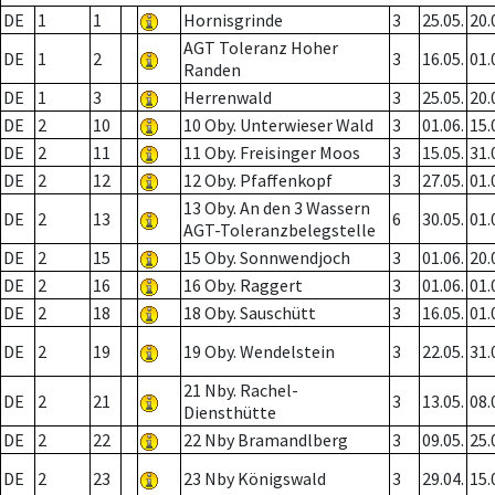
DE
1
1
Hornisgrinde
3
25.05.
20.
AGT Toleranz Hoher
DE
1
2
3
16.05.
01.
Randen
DE
1
3
Herrenwald
3
25.05.
20.
DE
2
10
10 Oby. Unterwieser Wald
3
01.06.
15.
DE
2
11
11 Oby. Freisinger Moos
3
15.05.
31.
DE
2
12
12 Oby. Pfaffenkopf
3
27.05.
01.
13 Oby. An den 3 Wassern
DE
2
13
6
30.05.
01.
AGT-Toleranzbelegstelle
DE
2
15
15 Oby. Sonnwendjoch
3
01.06.
20.
DE
2
16
16 Oby. Raggert
3
01.06.
01.
DE
2
18
18 Oby. Sauschütt
3
16.05.
01.
DE
2
19
19 Oby. Wendelstein
3
22.05.
31.
21 Nby. Rachel-
DE
2
21
3
13.05.
08.
Diensthütte
DE
2
22
22 Nby Bramandlberg
3
09.05.
25.
DE
2
23
23 Nby Königswald
3
29.04.
15.