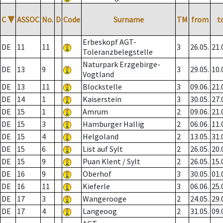
C
▼
ASSOC
No.
D
Code
Surname
TM
from
t
Erbeskopf AGT-
DE
11
11
3
26.05.
21.
Toleranzbelegstelle
Naturpark Erzgebirge-
DE
13
9
3
29.05.
10.
Vogtland
DE
13
11
Blockstelle
3
09.06.
21.
DE
14
1
Kaiserstein
3
30.05.
27.
DE
15
1
Amrum
2
09.06.
21.
DE
15
3
Hamburger Hallig
2
06.06.
11.
DE
15
4
Helgoland
2
13.05.
31.
DE
15
6
List auf Sylt
2
26.05.
20.
DE
15
9
Puan Klent / Sylt
2
26.05.
15.
DE
16
9
Oberhof
3
30.05.
01.
DE
16
11
Kieferle
3
06.06.
25.
DE
17
3
Wangerooge
2
24.05.
29.
DE
17
4
Langeoog
2
31.05.
09.