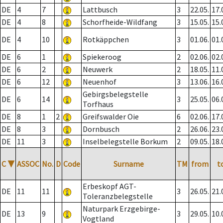
DE
4
7
Lattbusch
3
22.05.
17.
DE
4
8
Schorfheide-Wildfang
3
15.05.
15.
DE
4
10
Rotkäppchen
3
01.06.
01.
DE
6
1
Spiekeroog
2
02.06.
02.
DE
6
2
Neuwerk
2
18.05.
11.
DE
6
12
Neuenhof
3
13.06.
16.
Gebirgsbelegstelle
DE
6
14
3
25.05.
06.
Torfhaus
DE
8
1
2
Greifswalder Oie
6
02.06.
17.
DE
8
3
Dornbusch
2
26.06.
23.
DE
11
3
Inselbelegstelle Borkum
2
09.05.
18.
C
▼
ASSOC
No.
D
Code
Surname
TM
from
t
Erbeskopf AGT-
DE
11
11
3
26.05.
21.
Toleranzbelegstelle
Naturpark Erzgebirge-
DE
13
9
3
29.05.
10.
Vogtland