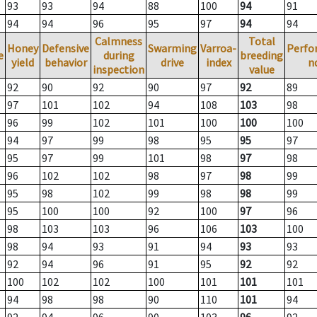
93
93
94
88
100
94
91
94
94
96
95
97
94
94
Calmness
Total
Honey
Defensive
Swarming
Varroa-
Perfo
e
during
breeding
yield
behavior
drive
index
n
inspection
value
92
90
92
90
97
92
89
97
101
102
94
108
103
98
96
99
102
101
100
100
100
94
97
99
98
95
95
97
95
97
99
101
98
97
98
96
102
102
98
97
98
99
95
98
102
99
98
98
99
95
100
100
92
100
97
96
98
103
103
96
106
103
100
98
94
93
91
94
93
93
92
94
96
91
95
92
92
100
102
102
100
101
101
101
94
98
98
90
110
101
94