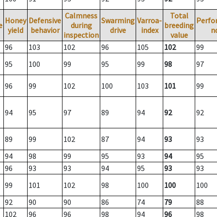
Calmness
Total
Honey
Defensive
Swarming
Varroa-
Perfo
e
during
breeding
yield
behavior
drive
index
n
inspection
value
96
103
102
96
105
102
99
95
100
99
95
99
98
97
96
99
102
100
103
101
99
94
95
97
89
94
92
92
89
99
102
87
94
93
93
94
98
99
95
93
94
95
96
93
93
94
95
93
93
99
101
102
98
100
100
100
92
90
90
86
74
79
88
102
96
96
98
94
96
98