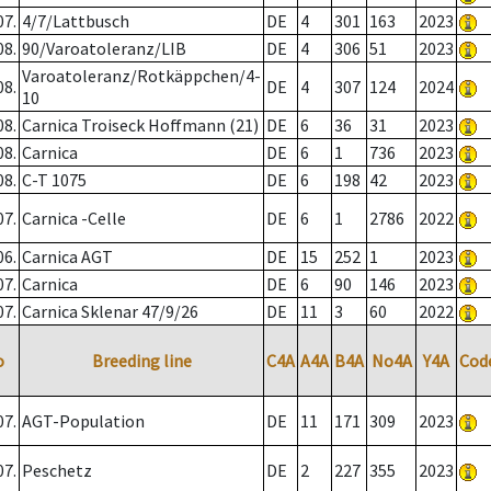
07.
4/7/Lattbusch
DE
4
301
163
2023
08.
90/Varoatoleranz/LIB
DE
4
306
51
2023
Varoatoleranz/Rotkäppchen/4-
08.
DE
4
307
124
2024
10
08.
Carnica Troiseck Hoffmann (21)
DE
6
36
31
2023
08.
Carnica
DE
6
1
736
2023
08.
C-T 1075
DE
6
198
42
2023
07.
Carnica -Celle
DE
6
1
2786
2022
06.
Carnica AGT
DE
15
252
1
2023
07.
Carnica
DE
6
90
146
2023
07.
Carnica Sklenar 47/9/26
DE
11
3
60
2022
o
Breeding line
C4A
A4A
B4A
No4A
Y4A
Cod
07.
AGT-Population
DE
11
171
309
2023
07.
Peschetz
DE
2
227
355
2023