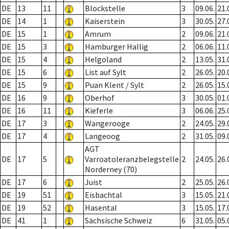
DE
13
11
Blockstelle
3
09.06.
21.
DE
14
1
Kaiserstein
3
30.05.
27.
DE
15
1
Amrum
2
09.06.
21.
DE
15
3
Hamburger Hallig
2
06.06.
11.
DE
15
4
Helgoland
2
13.05.
31.
DE
15
6
List auf Sylt
2
26.05.
20.
DE
15
9
Puan Klent / Sylt
2
26.05.
15.
DE
16
9
Oberhof
3
30.05.
01.
DE
16
11
Kieferle
3
06.06.
25.
DE
17
3
Wangerooge
2
24.05.
29.
DE
17
4
Langeoog
2
31.05.
09.
AGT
DE
17
5
Varroatoleranzbelegstelle
2
24.05.
26.
Norderney (70)
DE
17
6
Juist
2
25.05.
26.
DE
19
51
Eisbachtal
3
15.05.
21.
DE
19
52
Hasental
3
15.05.
17.
DE
41
1
Sächsische Schweiz
6
31.05.
05.