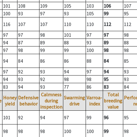
101
108
109
105
103
106
107
100
93
97
93
105
99
95
116
107
107
110
110
112
112
97
97
98
101
97
97
98
94
87
89
88
93
89
88
97
98
99
99
100
98
98
94
84
86
86
88
84
85
97
92
93
94
97
94
93
94
93
92
98
98
95
93
83
94
93
77
86
83
84
Calmness
Total
Honey
Defensive
Swarming
Varroa-
Perfo
e
during
breeding
yield
behavior
drive
index
n
inspection
value
101
92
94
97
99
96
95
98
98
98
100
100
99
98