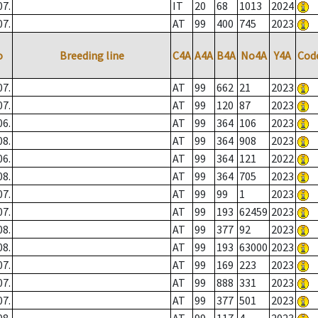
07.
IT
20
68
1013
2024
07.
AT
99
400
745
2023
o
Breeding line
C4A
A4A
B4A
No4A
Y4A
Cod
07.
AT
99
662
21
2023
07.
AT
99
120
87
2023
06.
AT
99
364
106
2023
08.
AT
99
364
908
2023
06.
AT
99
364
121
2022
08.
AT
99
364
705
2023
07.
AT
99
99
1
2023
07.
AT
99
193
62459
2023
08.
AT
99
377
92
2023
08.
AT
99
193
63000
2023
07.
AT
99
169
223
2023
07.
AT
99
888
331
2023
07.
AT
99
377
501
2023