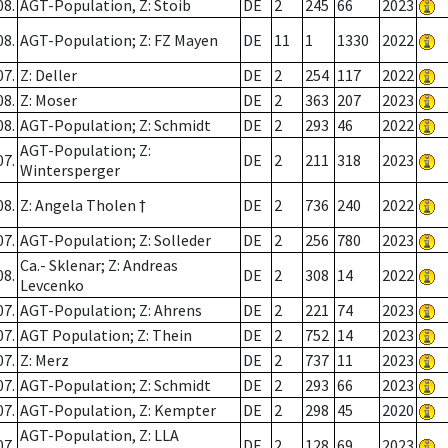
08.
AGT-Population, Z: Stoib
DE
2
245
66
2023
08.
AGT-Population; Z: FZ Mayen
DE
11
1
1330
2022
07.
Z: Deller
DE
2
254
117
2022
08.
Z: Moser
DE
2
363
207
2023
08.
AGT-Population; Z: Schmidt
DE
2
293
46
2022
AGT-Population; Z:
07.
DE
2
211
318
2023
Wintersperger
08.
Z: Angela Tholen †
DE
2
736
240
2022
07.
AGT-Population; Z: Solleder
DE
2
256
780
2023
Ca.- Sklenar; Z: Andreas
08.
DE
2
308
14
2022
Levcenko
07.
AGT-Population; Z: Ahrens
DE
2
221
74
2023
07.
AGT Population; Z: Thein
DE
2
752
14
2023
07.
Z: Merz
DE
2
737
11
2023
07.
AGT-Population; Z: Schmidt
DE
2
293
66
2023
07.
AGT-Population, Z: Kempter
DE
2
298
45
2020
AGT-Population, Z: LLA
07.
DE
2
128
69
2023