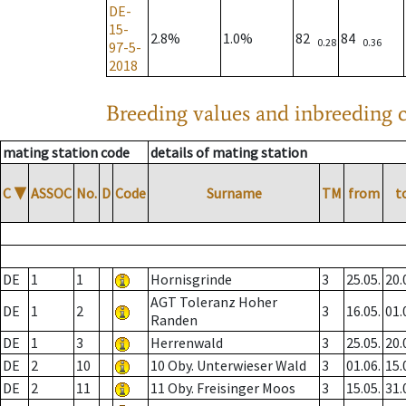
DE-
15-
2.8%
1.0%
82
84
0.28
0.36
97-5-
2018
Breeding values and inbreeding c
mating station code
details of mating station
C
▼
ASSOC
No.
D
Code
Surname
TM
from
t
DE
1
1
Hornisgrinde
3
25.05.
20.
AGT Toleranz Hoher
DE
1
2
3
16.05.
01.
Randen
DE
1
3
Herrenwald
3
25.05.
20.
DE
2
10
10 Oby. Unterwieser Wald
3
01.06.
15.
DE
2
11
11 Oby. Freisinger Moos
3
15.05.
31.