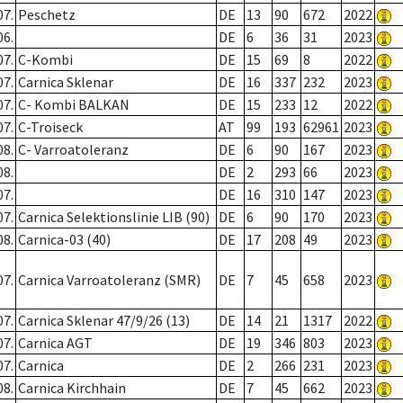
07.
Peschetz
DE
13
90
672
2022
06.
DE
6
36
31
2023
07.
C-Kombi
DE
15
69
8
2022
07.
Carnica Sklenar
DE
16
337
232
2023
07.
C- Kombi BALKAN
DE
15
233
12
2022
07.
C-Troiseck
AT
99
193
62961
2023
08.
C- Varroatoleranz
DE
6
90
167
2023
08.
DE
2
293
66
2023
07.
DE
16
310
147
2023
07.
Carnica Selektionslinie LIB (90)
DE
6
90
170
2023
08.
Carnica-03 (40)
DE
17
208
49
2023
07.
Carnica Varroatoleranz (SMR)
DE
7
45
658
2023
07.
Carnica Sklenar 47/9/26 (13)
DE
14
21
1317
2022
07.
Carnica AGT
DE
19
346
803
2023
07.
Carnica
DE
2
266
231
2023
08.
Carnica Kirchhain
DE
7
45
662
2023