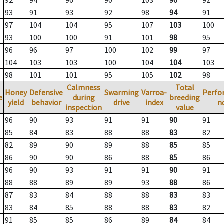
92
94
96
90
103
96
92
93
91
93
92
98
94
91
97
104
104
95
107
103
100
93
100
100
91
101
98
95
96
96
97
100
102
99
97
104
103
103
100
104
104
103
98
101
101
95
105
102
98
Calmness
Total
Honey
Defensive
Swarming
Varroa-
Perfo
e
during
breeding
yield
behavior
drive
index
n
inspection
value
96
90
93
91
91
90
91
85
84
83
88
88
83
82
82
89
90
89
88
85
85
86
90
90
86
88
85
86
96
90
93
91
91
90
91
88
88
89
89
93
88
86
87
83
84
88
88
83
83
83
84
85
88
88
83
82
91
85
85
86
89
84
84