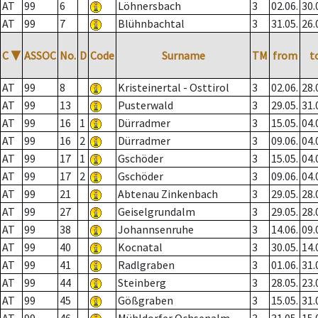
AT
99
6
Löhnersbach
3
02.06.
30.
AT
99
7
Blühnbachtal
3
31.05.
26.
C
▼
ASSOC
No.
D
Code
Surname
TM
from
t
AT
99
8
Kristeinertal - Osttirol
3
02.06.
28.
AT
99
13
Pusterwald
3
29.05.
31.
AT
99
16
1
Dürradmer
3
15.05.
04.
AT
99
16
2
Dürradmer
3
09.06.
04.
AT
99
17
1
Gschöder
3
15.05.
04.
AT
99
17
2
Gschöder
3
09.06.
04.
AT
99
21
Abtenau Zinkenbach
3
29.05.
28.
AT
99
27
Geiselgrundalm
3
29.05.
28.
AT
99
38
Johannsenruhe
3
14.06.
09.
AT
99
40
Kocnatal
3
30.05.
14.
AT
99
41
Radlgraben
3
01.06.
31.
AT
99
44
Steinberg
3
28.05.
23.
AT
99
45
Gößgraben
3
15.05.
31.