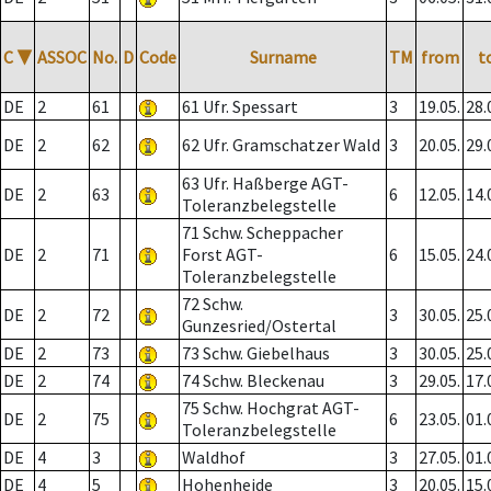
C
▼
ASSOC
No.
D
Code
Surname
TM
from
t
DE
2
61
61 Ufr. Spessart
3
19.05.
28.
DE
2
62
62 Ufr. Gramschatzer Wald
3
20.05.
29.
63 Ufr. Haßberge AGT-
DE
2
63
6
12.05.
14.
Toleranzbelegstelle
71 Schw. Scheppacher
DE
2
71
Forst AGT-
6
15.05.
24.
Toleranzbelegstelle
72 Schw.
DE
2
72
3
30.05.
25.
Gunzesried/Ostertal
DE
2
73
73 Schw. Giebelhaus
3
30.05.
25.
DE
2
74
74 Schw. Bleckenau
3
29.05.
17.
75 Schw. Hochgrat AGT-
DE
2
75
6
23.05.
01.
Toleranzbelegstelle
DE
4
3
Waldhof
3
27.05.
01.
DE
4
5
Hohenheide
3
20.05.
15.