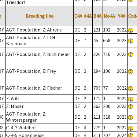
Triesdorf
o
Breeding line
C4A
A4A
B4A
No4A
Y4A
Cod
07.
AGT-Population; Z: Ahrens
DE
2
221
102
2022
AGT-Population; Z: LLH
07.
DE
7
45
658
2023
Kirchhain
07.
AGT-Population; Z: Bichlmeier
DE
2
326
716
2023
07.
AGT-Population, Z: Frey
DE
2
294
100
2022
07.
AGT-Population, Z: Fischer
DE
2
703
77
2022
07.
Z: Witt
DE
2
172
1
2022
07.
Z: Moser
DE
2
363
200
2023
AGT-Population, Z:
08.
DE
2
211
318
2023
Wintersperger
08.
C-4-3 Waldhof
DE
4
279
1
2022
07.
C-4-5 Hohenheide
DE
4
311
707
2024