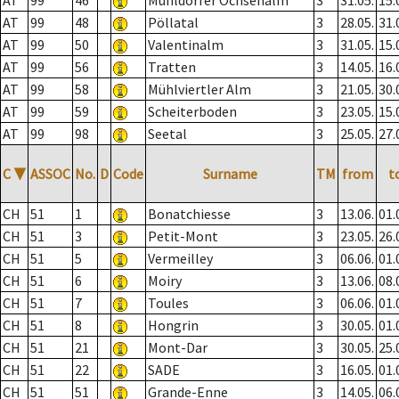
AT
99
46
Mühldorfer Ochsenalm
3
31.05.
15.
AT
99
48
Pöllatal
3
28.05.
31.
AT
99
50
Valentinalm
3
31.05.
15.
AT
99
56
Tratten
3
14.05.
16.
AT
99
58
Mühlviertler Alm
3
21.05.
30.
AT
99
59
Scheiterboden
3
23.05.
15.
AT
99
98
Seetal
3
25.05.
27.
C
▼
ASSOC
No.
D
Code
Surname
TM
from
t
CH
51
1
Bonatchiesse
3
13.06.
01.
CH
51
3
Petit-Mont
3
23.05.
26.
CH
51
5
Vermeilley
3
06.06.
01.
CH
51
6
Moiry
3
13.06.
08.
CH
51
7
Toules
3
06.06.
01.
CH
51
8
Hongrin
3
30.05.
01.
CH
51
21
Mont-Dar
3
30.05.
25.
CH
51
22
SADE
3
16.05.
01.
CH
51
51
Grande-Enne
3
14.05.
06.