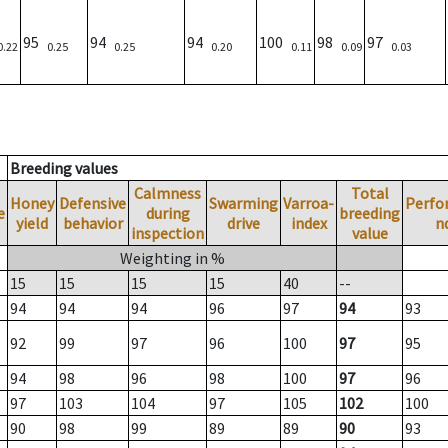
95
94
94
100
98
97
0.22
0.25
0.25
0.20
0.11
0.09
0.03
Breeding values
Calmness
Total
Honey
Defensive
Swarming
Varroa-
Perfo
e
during
breeding
yield
behavior
drive
index
n
inspection
value
Weighting in %
15
15
15
15
40
--
94
94
94
96
97
94
93
92
99
97
96
100
97
95
94
98
96
98
100
97
96
97
103
104
97
105
102
100
90
98
99
89
89
90
93