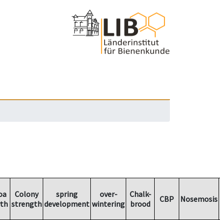
oa
Colony
spring
over-
Chalk-
CBP
Nosemosis
th
strength
development
wintering
brood