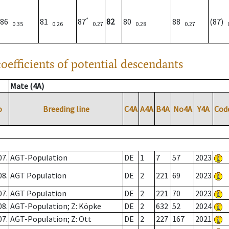
*
86
81
87
82
80
88
(87)
0.35
0.26
0.27
0.28
0.27
oefficients of potential descendants
Mate (4A)
o
Breeding line
C4A
A4A
B4A
No4A
Y4A
Cod
07.
AGT-Population
DE
1
7
57
2023
08.
AGT Population
DE
2
221
69
2023
07.
AGT Population
DE
2
221
70
2023
08.
AGT-Population; Z: Köpke
DE
2
632
52
2024
07.
AGT-Population; Z: Ott
DE
2
227
167
2021