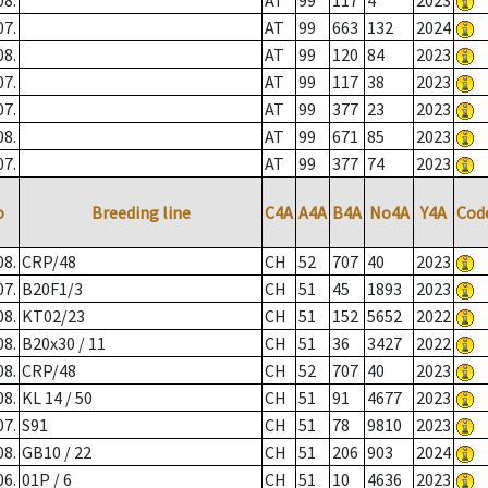
08.
AT
99
117
4
2023
07.
AT
99
663
132
2024
08.
AT
99
120
84
2023
07.
AT
99
117
38
2023
07.
AT
99
377
23
2023
08.
AT
99
671
85
2023
07.
AT
99
377
74
2023
o
Breeding line
C4A
A4A
B4A
No4A
Y4A
Cod
08.
CRP/48
CH
52
707
40
2023
07.
B20F1/3
CH
51
45
1893
2023
08.
KT02/23
CH
51
152
5652
2022
08.
B20x30 / 11
CH
51
36
3427
2022
08.
CRP/48
CH
52
707
40
2023
08.
KL 14 / 50
CH
51
91
4677
2023
07.
S91
CH
51
78
9810
2023
08.
GB10 / 22
CH
51
206
903
2024
06.
01P / 6
CH
51
10
4636
2023