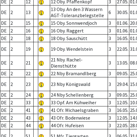
DE
2
12
12 Oby. Pfaffenkopf
3
27.05.
01.
13 Oby. An den 3 Wassern
DE
2
13
6
30.05.
01.
AGT-Toleranzbelegstelle
DE
2
15
15 Oby. Sonnwendjoch
3
01.06.
20.
DE
2
16
16 Oby. Raggert
3
01.06.
01.
DE
2
18
18 Oby. Sauschütt
3
16.05.
01.
DE
2
19
19 Oby. Wendelstein
3
22.05.
31.
21 Nby. Rachel-
DE
2
21
3
13.05.
08.
Diensthütte
DE
2
22
22 Nby Bramandlberg
3
09.05.
25.
DE
2
23
23 Nby Königswald
3
29.04.
15.
DE
2
24
24 Nby Schellenberg
3
09.05.
25.
DE
2
33
33 Opf. Am Kühweiher
3
12.05.
10.
DE
2
41
41 Ofr. Michaelsgraben
3
16.05.
25.
DE
2
43
43 Ofr. Bodenwiese
3
12.05.
14.
DE
2
44
44 Ofr. Hufeisen
3
22.05.
28.
DE
2
51
51 Mfr. Tiergarten
3
06.05.
31.