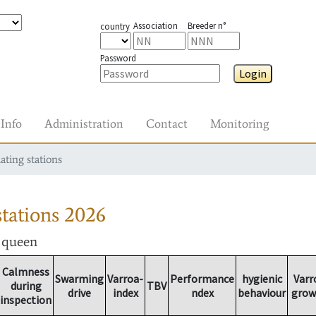
Association
Breeder n°
country
Password
Login
Info
Administration
Contact
Monitoring
ating stations
tations
2026
r queen
Calmness
Swarming
Varroa-
Performance
hygienic
Varr
during
TBV
drive
index
ndex
behaviour
grow
inspection