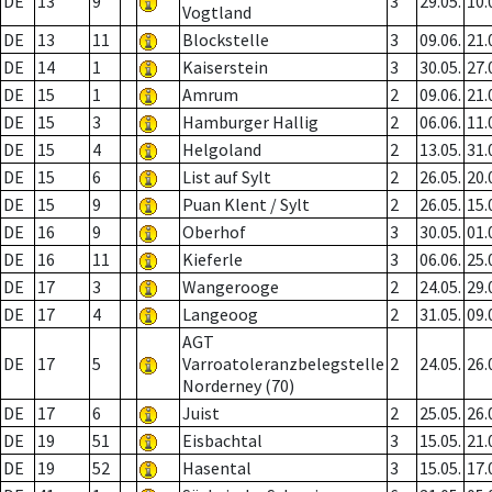
DE
13
9
3
29.05.
10.
Vogtland
DE
13
11
Blockstelle
3
09.06.
21.
DE
14
1
Kaiserstein
3
30.05.
27.
DE
15
1
Amrum
2
09.06.
21.
DE
15
3
Hamburger Hallig
2
06.06.
11.
DE
15
4
Helgoland
2
13.05.
31.
DE
15
6
List auf Sylt
2
26.05.
20.
DE
15
9
Puan Klent / Sylt
2
26.05.
15.
DE
16
9
Oberhof
3
30.05.
01.
DE
16
11
Kieferle
3
06.06.
25.
DE
17
3
Wangerooge
2
24.05.
29.
DE
17
4
Langeoog
2
31.05.
09.
AGT
DE
17
5
Varroatoleranzbelegstelle
2
24.05.
26.
Norderney (70)
DE
17
6
Juist
2
25.05.
26.
DE
19
51
Eisbachtal
3
15.05.
21.
DE
19
52
Hasental
3
15.05.
17.