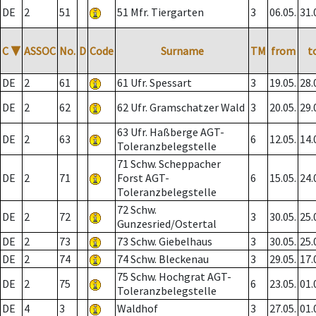
DE
2
51
51 Mfr. Tiergarten
3
06.05.
31.
C
▼
ASSOC
No.
D
Code
Surname
TM
from
t
DE
2
61
61 Ufr. Spessart
3
19.05.
28.
DE
2
62
62 Ufr. Gramschatzer Wald
3
20.05.
29.
63 Ufr. Haßberge AGT-
DE
2
63
6
12.05.
14.
Toleranzbelegstelle
71 Schw. Scheppacher
DE
2
71
Forst AGT-
6
15.05.
24.
Toleranzbelegstelle
72 Schw.
DE
2
72
3
30.05.
25.
Gunzesried/Ostertal
DE
2
73
73 Schw. Giebelhaus
3
30.05.
25.
DE
2
74
74 Schw. Bleckenau
3
29.05.
17.
75 Schw. Hochgrat AGT-
DE
2
75
6
23.05.
01.
Toleranzbelegstelle
DE
4
3
Waldhof
3
27.05.
01.