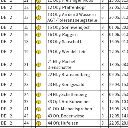
DE
2
11
11 Oby. Freisinger Moos
3
15.05.
31.
DE
2
12
12 Oby. Pfaffenkopf
3
27.05.
01.
13 Oby. An den 3 Wassern
DE
2
13
6
30.05.
01.
AGT-Toleranzbelegstelle
DE
2
15
15 Oby. Sonnwendjoch
3
01.06.
20.
DE
2
16
16 Oby. Raggert
3
01.06.
01.
DE
2
18
18 Oby. Sauschütt
3
16.05.
01.
DE
2
19
19 Oby. Wendelstein
3
22.05.
31.
21 Nby. Rachel-
DE
2
21
3
13.05.
08.
Diensthütte
DE
2
22
22 Nby Bramandlberg
3
09.05.
25.
DE
2
23
23 Nby Königswald
3
29.04.
15.
DE
2
24
24 Nby Schellenberg
3
09.05.
25.
DE
2
33
33 Opf. Am Kühweiher
3
12.05.
10.
DE
2
41
41 Ofr. Michaelsgraben
3
16.05.
25.
DE
2
43
43 Ofr. Bodenwiese
3
12.05.
14.
DE
2
44
44 Ofr. Hufeisen
3
22.05.
28.