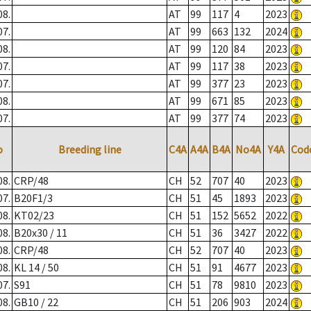
08.
AT
99
117
4
2023
07.
AT
99
663
132
2024
08.
AT
99
120
84
2023
07.
AT
99
117
38
2023
07.
AT
99
377
23
2023
08.
AT
99
671
85
2023
07.
AT
99
377
74
2023
o
Breeding line
C4A
A4A
B4A
No4A
Y4A
Cod
08.
CRP/48
CH
52
707
40
2023
07.
B20F1/3
CH
51
45
1893
2023
08.
KT02/23
CH
51
152
5652
2022
08.
B20x30 / 11
CH
51
36
3427
2022
08.
CRP/48
CH
52
707
40
2023
08.
KL 14 / 50
CH
51
91
4677
2023
07.
S91
CH
51
78
9810
2023
08.
GB10 / 22
CH
51
206
903
2024