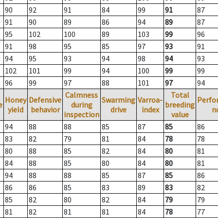
90
92
91
84
99
91
87
91
90
89
86
94
89
87
95
102
100
89
103
99
96
91
98
95
85
97
93
91
94
95
93
94
98
94
93
102
101
99
94
100
99
99
96
99
97
88
101
97
94
Calmness
Total
Honey
Defensive
Swarming
Varroa-
Perfo
e
during
breeding
yield
behavior
drive
index
n
inspection
value
94
88
88
85
87
85
86
83
82
79
81
84
78
78
80
88
85
82
84
80
81
84
88
85
80
84
80
81
94
88
88
85
87
85
86
86
86
85
83
89
83
82
85
82
80
82
84
79
79
81
82
81
81
84
78
77