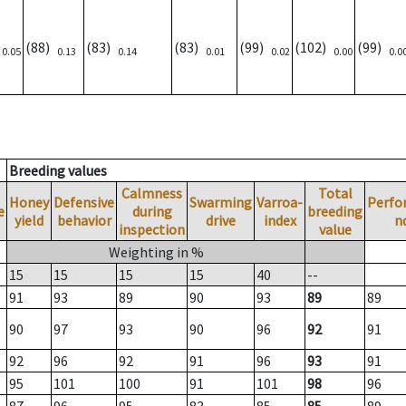
)
(88)
(83)
(83)
(99)
(102)
(99)
0.05
0.13
0.14
0.01
0.02
0.00
0.0
Breeding values
Calmness
Total
Honey
Defensive
Swarming
Varroa-
Perfo
e
during
breeding
yield
behavior
drive
index
n
inspection
value
Weighting in %
15
15
15
15
40
--
91
93
89
90
93
89
89
90
97
93
90
96
92
91
92
96
92
91
96
93
91
95
101
100
91
101
98
96