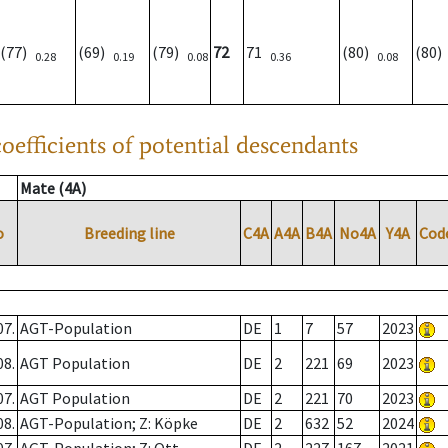
(77)
(69)
(79)
72
71
(80)
(80
0.28
0.19
0.08
0.36
0.08
oefficients of potential descendants
Mate (4A)
o
Breeding line
C4A
A4A
B4A
No4A
Y4A
Cod
07.
AGT-Population
DE
1
7
57
2023
08.
AGT Population
DE
2
221
69
2023
07.
AGT Population
DE
2
221
70
2023
08.
AGT-Population; Z: Köpke
DE
2
632
52
2024