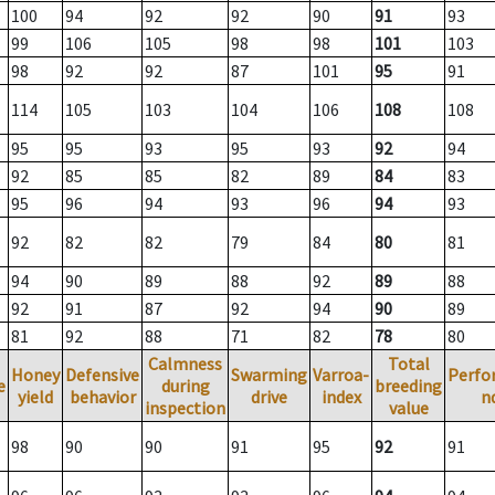
100
94
92
92
90
91
93
99
106
105
98
98
101
103
98
92
92
87
101
95
91
114
105
103
104
106
108
108
95
95
93
95
93
92
94
92
85
85
82
89
84
83
95
96
94
93
96
94
93
92
82
82
79
84
80
81
94
90
89
88
92
89
88
92
91
87
92
94
90
89
81
92
88
71
82
78
80
Calmness
Total
Honey
Defensive
Swarming
Varroa-
Perfo
e
during
breeding
yield
behavior
drive
index
n
inspection
value
98
90
90
91
95
92
91