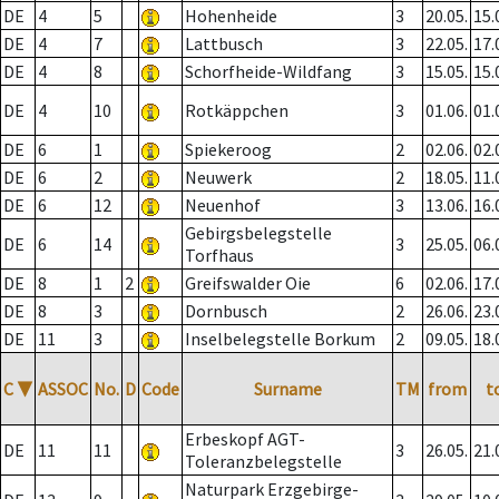
DE
4
5
Hohenheide
3
20.05.
15.
DE
4
7
Lattbusch
3
22.05.
17.
DE
4
8
Schorfheide-Wildfang
3
15.05.
15.
DE
4
10
Rotkäppchen
3
01.06.
01.
DE
6
1
Spiekeroog
2
02.06.
02.
DE
6
2
Neuwerk
2
18.05.
11.
DE
6
12
Neuenhof
3
13.06.
16.
Gebirgsbelegstelle
DE
6
14
3
25.05.
06.
Torfhaus
DE
8
1
2
Greifswalder Oie
6
02.06.
17.
DE
8
3
Dornbusch
2
26.06.
23.
DE
11
3
Inselbelegstelle Borkum
2
09.05.
18.
C
▼
ASSOC
No.
D
Code
Surname
TM
from
t
Erbeskopf AGT-
DE
11
11
3
26.05.
21.
Toleranzbelegstelle
Naturpark Erzgebirge-