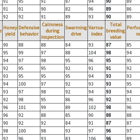
91
95
91
87
94
90
89
91
91
90
82
96
89
86
92
92
91
89
93
90
89
Calmness
Total
Honey
Defensive
Swarming
Varroa-
Perfo
e
during
breeding
yield
behavior
drive
index
n
inspection
value
90
88
88
84
93
87
85
95
99
97
88
104
98
94
94
97
98
95
96
95
95
92
95
95
92
91
91
92
93
95
95
95
94
93
93
94
100
97
92
93
93
95
93
97
98
92
94
93
94
92
98
95
86
96
92
91
96
101
99
89
102
98
96
96
92
88
85
90
88
88
90
92
92
84
91
87
87
98
100
98
93
97
96
97
92
96
93
83
106
96
89