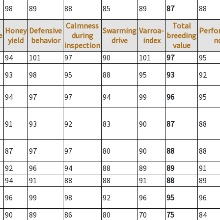
98
89
88
85
89
87
88
Calmness
Total
Honey
Defensive
Swarming
Varroa-
Perfo
e
during
breeding
yield
behavior
drive
index
n
inspection
value
94
101
97
90
101
97
95
93
98
95
88
95
93
92
94
97
97
94
99
96
95
91
93
92
83
90
87
88
87
97
97
80
90
88
88
92
96
94
88
89
89
91
94
91
88
88
91
88
89
96
99
98
92
96
95
96
90
89
86
80
70
75
84