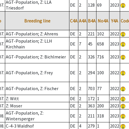
AGT-Population, Z: LLA
07.
DE
2
128
69
2023
Triesdorf
o
Breeding line
C4A
A4A
B4A
No4A
Y4A
Cod
07.
AGT-Population; Z: Ahrens
DE
2
221
102
2022
AGT-Population; Z: LLH
07.
DE
7
45
658
2023
Kirchhain
07.
AGT-Population; Z: Bichlmeier
DE
2
326
716
2023
07.
AGT-Population, Z: Frey
DE
2
294
100
2022
07.
AGT-Population, Z: Fischer
DE
2
703
77
2022
07.
Z: Witt
DE
2
172
1
2022
07.
Z: Moser
DE
2
363
200
2023
AGT-Population, Z:
08.
DE
2
211
318
2023
Wintersperger
08.
C-4-3 Waldhof
DE
4
279
1
2022