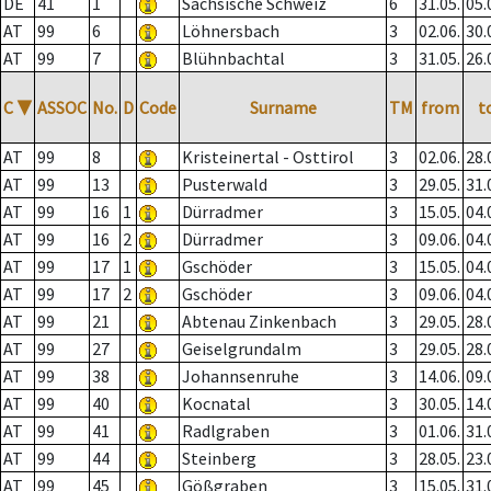
DE
41
1
Sächsische Schweiz
6
31.05.
05.
AT
99
6
Löhnersbach
3
02.06.
30.
AT
99
7
Blühnbachtal
3
31.05.
26.
C
▼
ASSOC
No.
D
Code
Surname
TM
from
t
AT
99
8
Kristeinertal - Osttirol
3
02.06.
28.
AT
99
13
Pusterwald
3
29.05.
31.
AT
99
16
1
Dürradmer
3
15.05.
04.
AT
99
16
2
Dürradmer
3
09.06.
04.
AT
99
17
1
Gschöder
3
15.05.
04.
AT
99
17
2
Gschöder
3
09.06.
04.
AT
99
21
Abtenau Zinkenbach
3
29.05.
28.
AT
99
27
Geiselgrundalm
3
29.05.
28.
AT
99
38
Johannsenruhe
3
14.06.
09.
AT
99
40
Kocnatal
3
30.05.
14.
AT
99
41
Radlgraben
3
01.06.
31.
AT
99
44
Steinberg
3
28.05.
23.
AT
99
45
Gößgraben
3
15.05.
31.