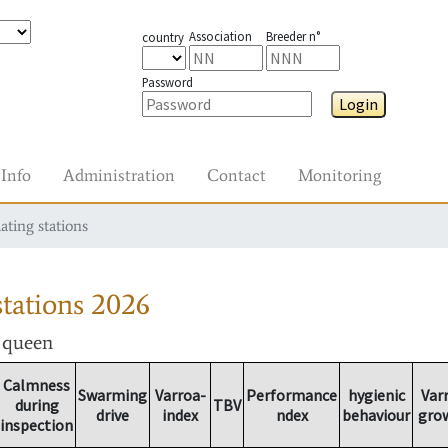
Association
Breeder n°
country
Password
Login
Info
Administration
Contact
Monitoring
ating stations
tations
2026
r queen
Calmness
Swarming
Varroa-
Performance
hygienic
Var
during
TBV
drive
index
ndex
behaviour
gro
inspection