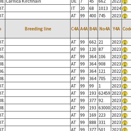
08.
Carnica Kirchhain
DE
7
45
662
2023
07.
IT
20
68
1013
2024
07.
AT
99
400
745
2023
o
Breeding line
C4A
A4A
B4A
No4A
Y4A
Cod
07.
AT
99
662
21
2023
07.
AT
99
120
87
2023
06.
AT
99
364
106
2023
08.
AT
99
364
908
2023
06.
AT
99
364
121
2022
08.
AT
99
364
705
2023
07.
AT
99
99
1
2023
07.
AT
99
193
62459
2023
08.
AT
99
377
92
2023
08.
AT
99
193
63000
2023
07.
AT
99
169
223
2023
07.
AT
99
888
331
2023
07.
AT
99
377
501
2023