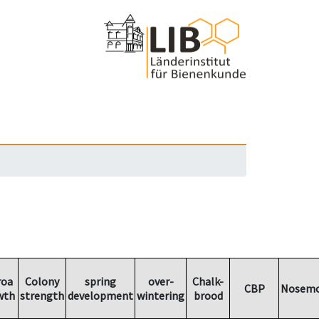
roa
Colony
spring
over-
Chalk-
CBP
Nosemo
wth
strength
development
wintering
brood