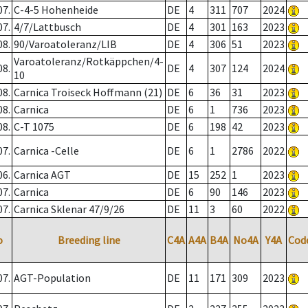
07.
C-4-5 Hohenheide
DE
4
311
707
2024
07.
4/7/Lattbusch
DE
4
301
163
2023
08.
90/Varoatoleranz/LIB
DE
4
306
51
2023
Varoatoleranz/Rotkäppchen/4-
08.
DE
4
307
124
2024
10
08.
Carnica Troiseck Hoffmann (21)
DE
6
36
31
2023
08.
Carnica
DE
6
1
736
2023
08.
C-T 1075
DE
6
198
42
2023
07.
Carnica -Celle
DE
6
1
2786
2022
06.
Carnica AGT
DE
15
252
1
2023
07.
Carnica
DE
6
90
146
2023
07.
Carnica Sklenar 47/9/26
DE
11
3
60
2022
o
Breeding line
C4A
A4A
B4A
No4A
Y4A
Cod
07.
AGT-Population
DE
11
171
309
2023