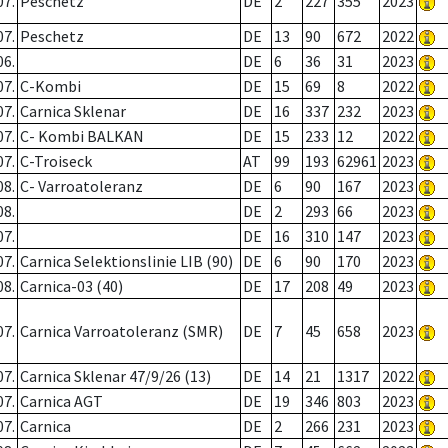
07.
Peschetz
DE
2
227
355
2023
07.
Peschetz
DE
13
90
672
2022
06.
DE
6
36
31
2023
07.
C-Kombi
DE
15
69
8
2022
07.
Carnica Sklenar
DE
16
337
232
2023
07.
C- Kombi BALKAN
DE
15
233
12
2022
07.
C-Troiseck
AT
99
193
62961
2023
08.
C- Varroatoleranz
DE
6
90
167
2023
08.
DE
2
293
66
2023
07.
DE
16
310
147
2023
07.
Carnica Selektionslinie LIB (90)
DE
6
90
170
2023
08.
Carnica-03 (40)
DE
17
208
49
2023
07.
Carnica Varroatoleranz (SMR)
DE
7
45
658
2023
07.
Carnica Sklenar 47/9/26 (13)
DE
14
21
1317
2022
07.
Carnica AGT
DE
19
346
803
2023
07.
Carnica
DE
2
266
231
2023