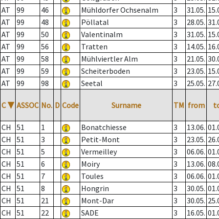
AT
99
46
Mühldorfer Ochsenalm
3
31.05.
15.
AT
99
48
Pöllatal
3
28.05.
31.
AT
99
50
Valentinalm
3
31.05.
15.
AT
99
56
Tratten
3
14.05.
16.
AT
99
58
Mühlviertler Alm
3
21.05.
30.
AT
99
59
Scheiterboden
3
23.05.
15.
AT
99
98
Seetal
3
25.05.
27.
C
▼
ASSOC
No.
D
Code
Surname
TM
from
t
CH
51
1
Bonatchiesse
3
13.06.
01.
CH
51
3
Petit-Mont
3
23.05.
26.
CH
51
5
Vermeilley
3
06.06.
01.
CH
51
6
Moiry
3
13.06.
08.
CH
51
7
Toules
3
06.06.
01.
CH
51
8
Hongrin
3
30.05.
01.
CH
51
21
Mont-Dar
3
30.05.
25.
CH
51
22
SADE
3
16.05.
01.