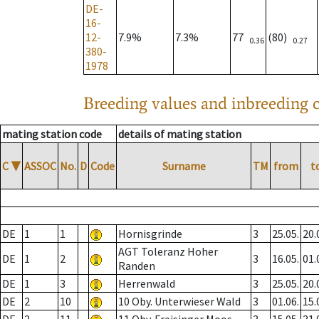
DE-
16-
12-
7.9%
7.3%
77
(80)
0.36
0.27
380-
1978
Breeding values and inbreeding c
mating station code
details of mating station
C
▼
ASSOC
No.
D
Code
Surname
TM
from
t
DE
1
1
Hornisgrinde
3
25.05.
20.
AGT Toleranz Hoher
DE
1
2
3
16.05.
01.
Randen
DE
1
3
Herrenwald
3
25.05.
20.
DE
2
10
10 Oby. Unterwieser Wald
3
01.06.
15.