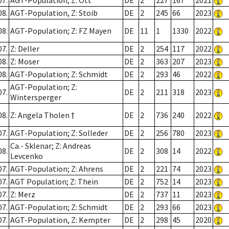
07.
AGT-Population; Z: Ott
DE
2
227
167
2021
08.
AGT-Population, Z: Stoib
DE
2
245
66
2023
08.
AGT-Population; Z: FZ Mayen
DE
11
1
1330
2022
07.
Z: Deller
DE
2
254
117
2022
08.
Z: Moser
DE
2
363
207
2023
08.
AGT-Population; Z: Schmidt
DE
2
293
46
2022
AGT-Population; Z:
07.
DE
2
211
318
2023
Wintersperger
08.
Z: Angela Tholen †
DE
2
736
240
2022
07.
AGT-Population; Z: Solleder
DE
2
256
780
2023
Ca.- Sklenar; Z: Andreas
08.
DE
2
308
14
2022
Levcenko
07.
AGT-Population; Z: Ahrens
DE
2
221
74
2023
07.
AGT Population; Z: Thein
DE
2
752
14
2023
07.
Z: Merz
DE
2
737
11
2023
07.
AGT-Population; Z: Schmidt
DE
2
293
66
2023
07.
AGT-Population, Z: Kempter
DE
2
298
45
2020