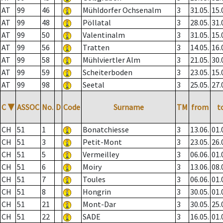
AT
99
46
Mühldorfer Ochsenalm
3
31.05.
15.
AT
99
48
Pöllatal
3
28.05.
31.
AT
99
50
Valentinalm
3
31.05.
15.
AT
99
56
Tratten
3
14.05.
16.
AT
99
58
Mühlviertler Alm
3
21.05.
30.
AT
99
59
Scheiterboden
3
23.05.
15.
AT
99
98
Seetal
3
25.05.
27.
C
▼
ASSOC
No.
D
Code
Surname
TM
from
t
CH
51
1
Bonatchiesse
3
13.06.
01.
CH
51
3
Petit-Mont
3
23.05.
26.
CH
51
5
Vermeilley
3
06.06.
01.
CH
51
6
Moiry
3
13.06.
08.
CH
51
7
Toules
3
06.06.
01.
CH
51
8
Hongrin
3
30.05.
01.
CH
51
21
Mont-Dar
3
30.05.
25.
CH
51
22
SADE
3
16.05.
01.