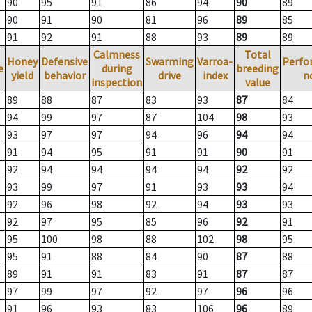
90
95
91
86
94
90
89
90
91
90
81
96
89
85
91
92
91
88
93
89
89
Calmness
Total
Honey
Defensive
Swarming
Varroa-
Perfo
e
during
breeding
yield
behavior
drive
index
n
inspection
value
89
88
87
83
93
87
84
94
99
97
87
104
98
93
93
97
97
94
96
94
94
91
94
95
91
91
90
91
92
94
94
94
94
92
92
93
99
97
91
93
93
94
92
96
98
92
94
93
93
92
97
95
85
96
92
91
95
100
98
88
102
98
95
95
91
88
84
90
87
88
89
91
91
83
91
87
87
97
99
97
92
97
96
96
91
96
93
83
106
96
89