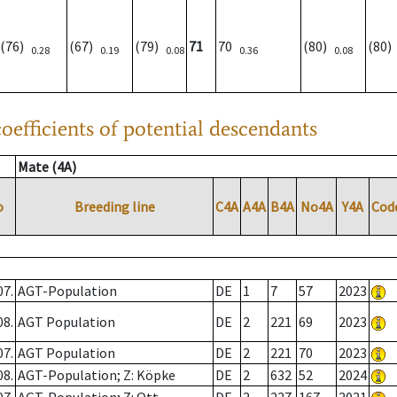
(76)
(67)
(79)
71
70
(80)
(80
0.28
0.19
0.08
0.36
0.08
oefficients of potential descendants
Mate (4A)
o
Breeding line
C4A
A4A
B4A
No4A
Y4A
Cod
07.
AGT-Population
DE
1
7
57
2023
08.
AGT Population
DE
2
221
69
2023
07.
AGT Population
DE
2
221
70
2023
08.
AGT-Population; Z: Köpke
DE
2
632
52
2024