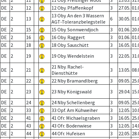
DE
2
11
11 Oby. Freisinger Moos
3
15.05.
31.
DE
2
12
12 Oby. Pfaffenkopf
3
27.05.
01.
13 Oby. An den 3 Wassern
DE
2
13
6
30.05.
01.
AGT-Toleranzbelegstelle
DE
2
15
15 Oby. Sonnwendjoch
3
01.06.
20.
DE
2
16
16 Oby. Raggert
3
01.06.
01.
DE
2
18
18 Oby. Sauschütt
3
16.05.
01.
DE
2
19
19 Oby. Wendelstein
3
22.05.
31.
21 Nby. Rachel-
DE
2
21
3
13.05.
08.
Diensthütte
DE
2
22
22 Nby Bramandlberg
3
09.05.
25.
DE
2
23
23 Nby Königswald
3
29.04.
15.
DE
2
24
24 Nby Schellenberg
3
09.05.
25.
DE
2
33
33 Opf. Am Kühweiher
3
12.05.
10.
DE
2
41
41 Ofr. Michaelsgraben
3
16.05.
25.
DE
2
43
43 Ofr. Bodenwiese
3
12.05.
14.
DE
2
44
44 Ofr. Hufeisen
3
22.05.
28.