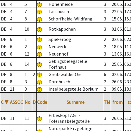
DE
4
5
Hohenheide
3
20.05.
15.
DE
4
7
Lattbusch
3
22.05.
17.
DE
4
8
Schorfheide-Wildfang
3
15.05.
15.
DE
4
10
Rotkäppchen
3
01.06.
01.
DE
6
1
Spiekeroog
2
02.06.
02.
DE
6
2
Neuwerk
2
18.05.
11.
DE
6
12
Neuenhof
3
13.06.
16.
Gebirgsbelegstelle
DE
6
14
3
25.05.
06.
Torfhaus
DE
8
1
2
Greifswalder Oie
6
02.06.
17.
DE
8
3
Dornbusch
2
26.06.
23.
DE
11
3
Inselbelegstelle Borkum
2
09.05.
18.
C
▼
ASSOC
No.
D
Code
Surname
TM
from
t
Erbeskopf AGT-
DE
11
11
3
26.05.
21.
Toleranzbelegstelle
Naturpark Erzgebirge-