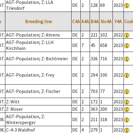
AGT-Population, Z: LLA
07.
DE
2
128
69
2023
Triesdorf
o
Breeding line
C4A
A4A
B4A
No4A
Y4A
Cod
07.
AGT-Population; Z: Ahrens
DE
2
221
102
2022
AGT-Population; Z: LLH
07.
DE
7
45
658
2023
Kirchhain
07.
AGT-Population; Z: Bichlmeier
DE
2
326
716
2023
07.
AGT-Population, Z: Frey
DE
2
294
100
2022
07.
AGT-Population, Z: Fischer
DE
2
703
77
2022
07.
Z: Witt
DE
2
172
1
2022
07.
Z: Moser
DE
2
363
200
2023
AGT-Population, Z:
08.
DE
2
211
318
2023
Wintersperger
08.
C-4-3 Waldhof
DE
4
279
1
2022