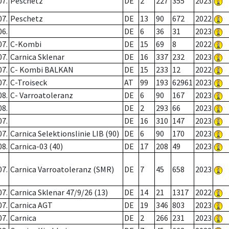
07.
Peschetz
DE
2
227
355
2023
07.
Peschetz
DE
13
90
672
2022
06.
DE
6
36
31
2023
07.
C-Kombi
DE
15
69
8
2022
07.
Carnica Sklenar
DE
16
337
232
2023
07.
C- Kombi BALKAN
DE
15
233
12
2022
07.
C-Troiseck
AT
99
193
62961
2023
08.
C- Varroatoleranz
DE
6
90
167
2023
08.
DE
2
293
66
2023
07.
DE
16
310
147
2023
07.
Carnica Selektionslinie LIB (90)
DE
6
90
170
2023
08.
Carnica-03 (40)
DE
17
208
49
2023
07.
Carnica Varroatoleranz (SMR)
DE
7
45
658
2023
07.
Carnica Sklenar 47/9/26 (13)
DE
14
21
1317
2022
07.
Carnica AGT
DE
19
346
803
2023
07.
Carnica
DE
2
266
231
2023