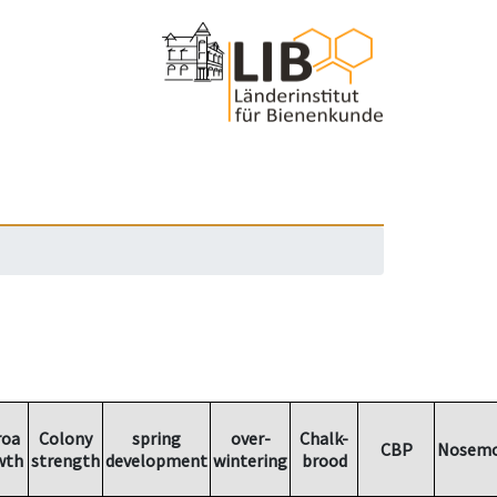
roa
Colony
spring
over-
Chalk-
CBP
Nosemo
wth
strength
development
wintering
brood