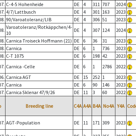
07.
C-4-5 Hohenheide
DE
4
311
707
2024
07.
4/7/Lattbusch
DE
4
301
163
2023
08.
90/Varoatoleranz/LIB
DE
4
306
51
2023
Varoatoleranz/Rotkäppchen/4-
08.
DE
4
307
124
2024
10
08.
Carnica Troiseck Hoffmann (21)
DE
6
36
31
2023
08.
Carnica
DE
6
1
736
2023
08.
C-T 1075
DE
6
198
42
2023
07.
Carnica -Celle
DE
6
1
2786
2022
06.
Carnica AGT
DE
15
252
1
2023
07.
Carnica
DE
6
90
146
2023
07.
Carnica Sklenar 47/9/26
DE
11
3
60
2022
o
Breeding line
C4A
A4A
B4A
No4A
Y4A
Cod
07.
AGT-Population
DE
11
171
309
2023