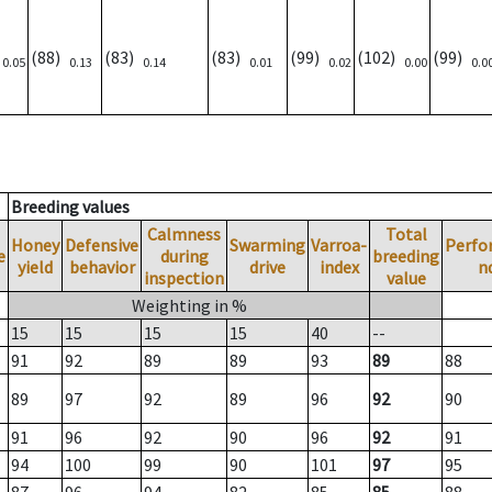
)
(88)
(83)
(83)
(99)
(102)
(99)
0.05
0.13
0.14
0.01
0.02
0.00
0.0
Breeding values
Calmness
Total
Honey
Defensive
Swarming
Varroa-
Perfo
e
during
breeding
yield
behavior
drive
index
n
inspection
value
Weighting in %
15
15
15
15
40
--
91
92
89
89
93
89
88
89
97
92
89
96
92
90
91
96
92
90
96
92
91
94
100
99
90
101
97
95