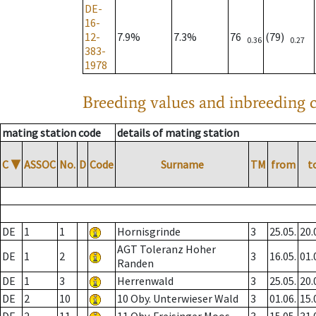
DE-
16-
12-
7.9%
7.3%
76
(79)
0.36
0.27
383-
1978
Breeding values and inbreeding c
mating station code
details of mating station
C
▼
ASSOC
No.
D
Code
Surname
TM
from
t
DE
1
1
Hornisgrinde
3
25.05.
20.
AGT Toleranz Hoher
DE
1
2
3
16.05.
01.
Randen
DE
1
3
Herrenwald
3
25.05.
20.
DE
2
10
10 Oby. Unterwieser Wald
3
01.06.
15.