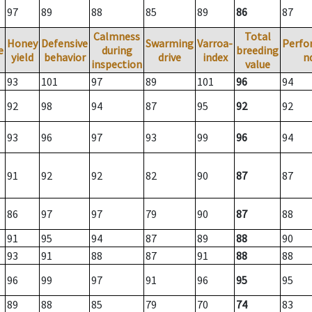
97
89
88
85
89
86
87
Calmness
Total
Honey
Defensive
Swarming
Varroa-
Perfo
e
during
breeding
yield
behavior
drive
index
n
inspection
value
93
101
97
89
101
96
94
92
98
94
87
95
92
92
93
96
97
93
99
96
94
91
92
92
82
90
87
87
86
97
97
79
90
87
88
91
95
94
87
89
88
90
93
91
88
87
91
88
88
96
99
97
91
96
95
95
89
88
85
79
70
74
83