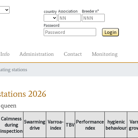
Association
Breeder n°
country
Password
Login
Info
Administration
Contact
Monitoring
ating stations
tations
2026
r queen
Calmness
Swarming
Varroa-
Performance
hygienic
Var
during
TBV
drive
index
ndex
behaviour
gro
inspection