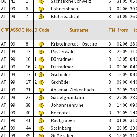
DE
41
1
Sächsische Schweiz
6
31.05.
05.
AT
99
6
Löhnersbach
3
02.06.
30.
AT
99
7
Blühnbachtal
3
31.05.
26.
C
▼
ASSOC
No.
D
Code
Surname
TM
from
t
AT
99
8
Kristeinertal - Osttirol
3
02.06.
28.
AT
99
13
Pusterwald
3
29.05.
31.
AT
99
16
1
Dürradmer
3
15.05.
04.
AT
99
16
2
Dürradmer
3
09.06.
04.
AT
99
17
1
Gschöder
3
15.05.
04.
AT
99
17
2
Gschöder
3
09.06.
04.
AT
99
21
Abtenau Zinkenbach
3
29.05.
28.
AT
99
27
Geiselgrundalm
3
29.05.
28.
AT
99
38
Johannsenruhe
3
14.06.
09.
AT
99
40
Kocnatal
3
30.05.
14.
AT
99
41
Radlgraben
3
01.06.
31.
AT
99
44
Steinberg
3
28.05.
23.
AT
99
45
Gößgraben
3
15.05.
31.