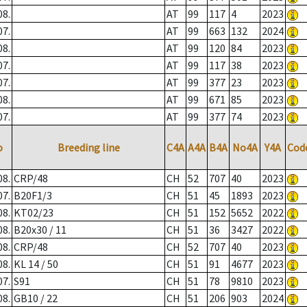
08.
AT
99
117
4
2023
07.
AT
99
663
132
2024
08.
AT
99
120
84
2023
07.
AT
99
117
38
2023
07.
AT
99
377
23
2023
08.
AT
99
671
85
2023
07.
AT
99
377
74
2023
o
Breeding line
C4A
A4A
B4A
No4A
Y4A
Cod
08.
CRP/48
CH
52
707
40
2023
07.
B20F1/3
CH
51
45
1893
2023
08.
KT02/23
CH
51
152
5652
2022
08.
B20x30 / 11
CH
51
36
3427
2022
08.
CRP/48
CH
52
707
40
2023
08.
KL 14 / 50
CH
51
91
4677
2023
07.
S91
CH
51
78
9810
2023
08.
GB10 / 22
CH
51
206
903
2024