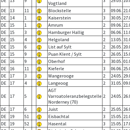
DE
13
9
3
29.05.
10.
Vogtland
DE
13
11
Blockstelle
3
09.06.
21.
DE
14
1
Kaiserstein
3
30.05.
27.
DE
15
1
Amrum
2
09.06.
21.
DE
15
3
Hamburger Hallig
2
06.06.
11.
DE
15
4
Helgoland
2
13.05.
31.
DE
15
6
List auf Sylt
2
26.05.
20.
DE
15
9
Puan Klent / Sylt
2
26.05.
15.
DE
16
9
Oberhof
3
30.05.
01.
DE
16
11
Kieferle
3
06.06.
25.
DE
17
3
Wangerooge
2
24.05.
29.
DE
17
4
Langeoog
2
31.05.
09.
AGT
DE
17
5
Varroatoleranzbelegstelle
2
24.05.
26.
Norderney (70)
DE
17
6
Juist
2
25.05.
26.
DE
19
51
Eisbachtal
3
15.05.
21.
DE
19
52
Hasental
3
15.05.
17.