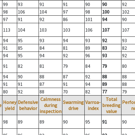
99
93
91
91
90
90
92
98
106
104
97
98
100
102
97
91
92
86
101
94
90
113
104
103
103
106
107
107
94
95
93
94
93
92
93
91
85
84
81
89
83
82
94
95
94
92
96
93
92
91
82
81
79
84
79
80
94
90
88
87
92
88
88
91
91
87
91
94
89
88
80
92
88
70
82
77
79
Calmness
Total
Honey
Defensive
Swarming
Varroa-
Perfo
e
during
breeding
yield
behavior
drive
index
n
inspection
value
98
89
89
90
95
91
90