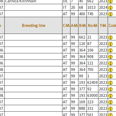
08.
Carnica Kirchhain
DE
7
45
662
2023
07.
IT
20
68
1013
2024
07.
AT
99
400
745
2023
o
Breeding line
C4A
A4A
B4A
No4A
Y4A
Cod
07.
AT
99
662
21
2023
07.
AT
99
120
87
2023
06.
AT
99
364
106
2023
08.
AT
99
364
908
2023
06.
AT
99
364
121
2022
08.
AT
99
364
705
2023
07.
AT
99
99
1
2023
07.
AT
99
193
62459
2023
08.
AT
99
377
92
2023
08.
AT
99
193
63000
2023
07.
AT
99
169
223
2023
07.
AT
99
888
331
2023
07.
AT
99
377
501
2023