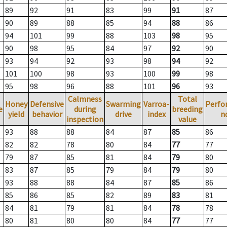
89
92
91
83
99
91
87
90
89
88
85
94
88
86
94
101
99
88
103
98
95
90
98
95
84
97
92
90
93
94
92
93
98
94
92
101
100
98
93
100
99
98
95
98
96
88
101
96
93
Calmness
Total
Honey
Defensive
Swarming
Varroa-
Perfo
e
during
breeding
yield
behavior
drive
index
n
inspection
value
93
88
88
84
87
85
86
82
82
78
80
84
77
77
79
87
85
81
84
79
80
83
87
85
79
84
79
80
93
88
88
84
87
85
86
85
86
85
82
89
83
81
84
81
79
81
84
78
78
80
81
80
80
84
77
77