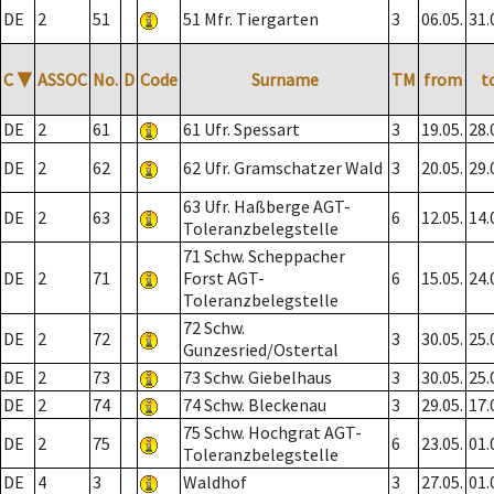
DE
2
51
51 Mfr. Tiergarten
3
06.05.
31.
C
▼
ASSOC
No.
D
Code
Surname
TM
from
t
DE
2
61
61 Ufr. Spessart
3
19.05.
28.
DE
2
62
62 Ufr. Gramschatzer Wald
3
20.05.
29.
63 Ufr. Haßberge AGT-
DE
2
63
6
12.05.
14.
Toleranzbelegstelle
71 Schw. Scheppacher
DE
2
71
Forst AGT-
6
15.05.
24.
Toleranzbelegstelle
72 Schw.
DE
2
72
3
30.05.
25.
Gunzesried/Ostertal
DE
2
73
73 Schw. Giebelhaus
3
30.05.
25.
DE
2
74
74 Schw. Bleckenau
3
29.05.
17.
75 Schw. Hochgrat AGT-
DE
2
75
6
23.05.
01.
Toleranzbelegstelle
DE
4
3
Waldhof
3
27.05.
01.