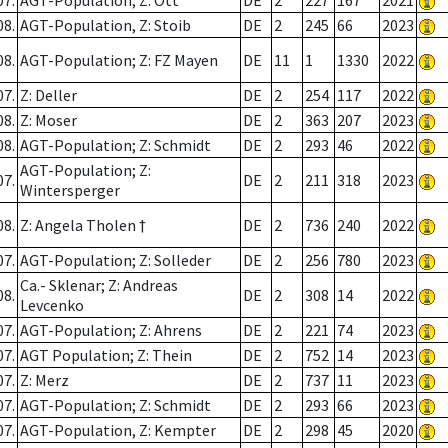
07.
AGT-Population; Z: Ott
DE
2
227
167
2021
08.
AGT-Population, Z: Stoib
DE
2
245
66
2023
08.
AGT-Population; Z: FZ Mayen
DE
11
1
1330
2022
07.
Z: Deller
DE
2
254
117
2022
08.
Z: Moser
DE
2
363
207
2023
08.
AGT-Population; Z: Schmidt
DE
2
293
46
2022
AGT-Population; Z:
07.
DE
2
211
318
2023
Wintersperger
08.
Z: Angela Tholen †
DE
2
736
240
2022
07.
AGT-Population; Z: Solleder
DE
2
256
780
2023
Ca.- Sklenar; Z: Andreas
08.
DE
2
308
14
2022
Levcenko
07.
AGT-Population; Z: Ahrens
DE
2
221
74
2023
07.
AGT Population; Z: Thein
DE
2
752
14
2023
07.
Z: Merz
DE
2
737
11
2023
07.
AGT-Population; Z: Schmidt
DE
2
293
66
2023
07.
AGT-Population, Z: Kempter
DE
2
298
45
2020