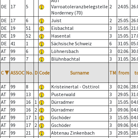
AGT
DE
17
5
Varroatoleranzbelegstelle
2
24.05.
26.
Norderney (70)
DE
17
6
Juist
2
25.05.
26.
DE
19
51
Eisbachtal
3
15.05.
21.
DE
19
52
Hasental
3
15.05.
17.
DE
41
1
Sächsische Schweiz
6
31.05.
05.
AT
99
6
Löhnersbach
3
02.06.
30.
AT
99
7
Blühnbachtal
3
31.05.
26.
C
▼
ASSOC
No.
D
Code
Surname
TM
from
t
AT
99
8
Kristeinertal - Osttirol
3
02.06.
28.
AT
99
13
Pusterwald
3
29.05.
31.
AT
99
16
1
Dürradmer
3
15.05.
04.
AT
99
16
2
Dürradmer
3
09.06.
04.
AT
99
17
1
Gschöder
3
15.05.
04.
AT
99
17
2
Gschöder
3
09.06.
04.
AT
99
21
Abtenau Zinkenbach
3
29.05.
28.