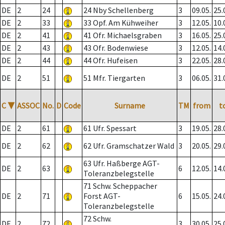
DE
2
24
24 Nby Schellenberg
3
09.05.
25.
DE
2
33
33 Opf. Am Kühweiher
3
12.05.
10.
DE
2
41
41 Ofr. Michaelsgraben
3
16.05.
25.
DE
2
43
43 Ofr. Bodenwiese
3
12.05.
14.
DE
2
44
44 Ofr. Hufeisen
3
22.05.
28.
DE
2
51
51 Mfr. Tiergarten
3
06.05.
31.
C
▼
ASSOC
No.
D
Code
Surname
TM
from
t
DE
2
61
61 Ufr. Spessart
3
19.05.
28.
DE
2
62
62 Ufr. Gramschatzer Wald
3
20.05.
29.
63 Ufr. Haßberge AGT-
DE
2
63
6
12.05.
14.
Toleranzbelegstelle
71 Schw. Scheppacher
DE
2
71
Forst AGT-
6
15.05.
24.
Toleranzbelegstelle
72 Schw.
DE
2
72
3
30.05.
25.