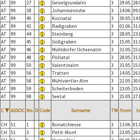
AT
99
27
Geiselgrundalm
3
29.05.
28.
AT
99
38
Johannsenruhe
3
14.06.
09.
AT
99
40
Kocnatal
3
30.05.
14.
AT
99
41
Radlgraben
3
01.06.
31.
AT
99
44
Steinberg
3
28.05.
23.
AT
99
45
Gößgraben
3
15.05.
31.
AT
99
46
Mühldorfer Ochsenalm
3
31.05.
15.
AT
99
48
Pöllatal
3
28.05.
31.
AT
99
50
Valentinalm
3
31.05.
15.
AT
99
56
Tratten
3
14.05.
16.
AT
99
58
Mühlviertler Alm
3
21.05.
30.
AT
99
59
Scheiterboden
3
23.05.
15.
AT
99
98
Seetal
3
25.05.
27.
C
▼
ASSOC
No.
D
Code
Surname
TM
from
t
CH
51
1
Bonatchiesse
3
13.06.
01.
CH
51
3
Petit-Mont
3
23.05.
26.