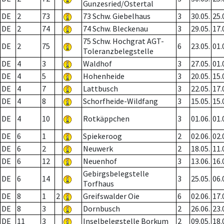
Gunzesried/Ostertal
DE
2
73
73 Schw. Giebelhaus
3
30.05.
25.
DE
2
74
74 Schw. Bleckenau
3
29.05.
17.
75 Schw. Hochgrat AGT-
DE
2
75
6
23.05.
01.
Toleranzbelegstelle
DE
4
3
Waldhof
3
27.05.
01.
DE
4
5
Hohenheide
3
20.05.
15.
DE
4
7
Lattbusch
3
22.05.
17.
DE
4
8
Schorfheide-Wildfang
3
15.05.
15.
DE
4
10
Rotkäppchen
3
01.06.
01.
DE
6
1
Spiekeroog
2
02.06.
02.
DE
6
2
Neuwerk
2
18.05.
11.
DE
6
12
Neuenhof
3
13.06.
16.
Gebirgsbelegstelle
DE
6
14
3
25.05.
06.
Torfhaus
DE
8
1
2
Greifswalder Oie
6
02.06.
17.
DE
8
3
Dornbusch
2
26.06.
23.
DE
11
3
Inselbelegstelle Borkum
2
09.05.
18.