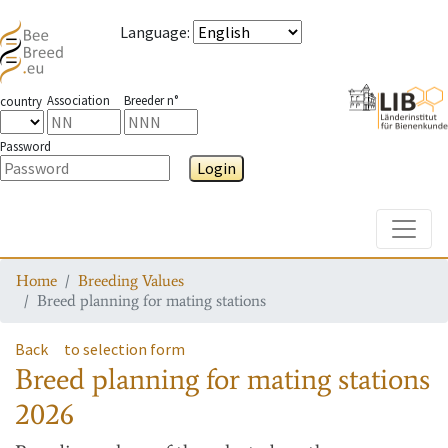
Language
:
Association
Breeder n°
country
Password
Login
Toggle
Home
Breeding Values
Breed planning for mating stations
Back
to selection form
Breed planning for mating stations
2026