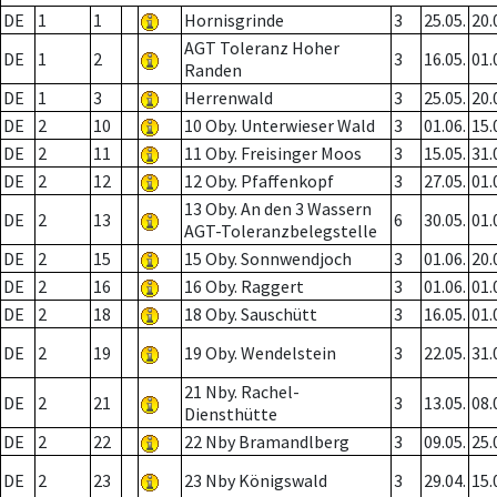
DE
1
1
Hornisgrinde
3
25.05.
20.
AGT Toleranz Hoher
DE
1
2
3
16.05.
01.
Randen
DE
1
3
Herrenwald
3
25.05.
20.
DE
2
10
10 Oby. Unterwieser Wald
3
01.06.
15.
DE
2
11
11 Oby. Freisinger Moos
3
15.05.
31.
DE
2
12
12 Oby. Pfaffenkopf
3
27.05.
01.
13 Oby. An den 3 Wassern
DE
2
13
6
30.05.
01.
AGT-Toleranzbelegstelle
DE
2
15
15 Oby. Sonnwendjoch
3
01.06.
20.
DE
2
16
16 Oby. Raggert
3
01.06.
01.
DE
2
18
18 Oby. Sauschütt
3
16.05.
01.
DE
2
19
19 Oby. Wendelstein
3
22.05.
31.
21 Nby. Rachel-
DE
2
21
3
13.05.
08.
Diensthütte
DE
2
22
22 Nby Bramandlberg
3
09.05.
25.
DE
2
23
23 Nby Königswald
3
29.04.
15.