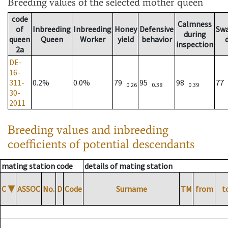
Breeding values
of the selected mother queen
code
Calmness
of
Inbreeding
Inbreeding
Honey
Defensive
Sw
during
queen
Queen
Worker
yield
behavior
inspection
2a
DE-
16-
311-
0.2%
0.0%
79
95
98
77
0.26
0.38
0.39
30-
2011
Breeding values and inbreeding
coefficients of potential descendants
mating station code
details of mating station
C
▼
ASSOC
No.
D
Code
Surname
TM
from
t