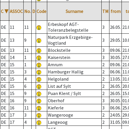
C
▼
ASSOC
No.
D
Code
Surname
TM
from
t
Erbeskopf AGT-
DE
11
11
3
26.05.
21.
Toleranzbelegstelle
Naturpark Erzgebirge-
DE
13
9
3
29.05.
10.
Vogtland
DE
13
11
Blockstelle
3
09.06.
21.
DE
14
1
Kaiserstein
3
30.05.
27.
DE
15
1
Amrum
2
09.06.
21.
DE
15
3
Hamburger Hallig
2
06.06.
11.
DE
15
4
Helgoland
2
13.05.
31.
DE
15
6
List auf Sylt
2
26.05.
20.
DE
15
9
Puan Klent / Sylt
2
26.05.
15.
DE
16
9
Oberhof
3
30.05.
01.
DE
16
11
Kieferle
3
06.06.
25.
DE
17
3
Wangerooge
2
24.05.
29.
DE
17
4
Langeoog
2
31.05.
09.