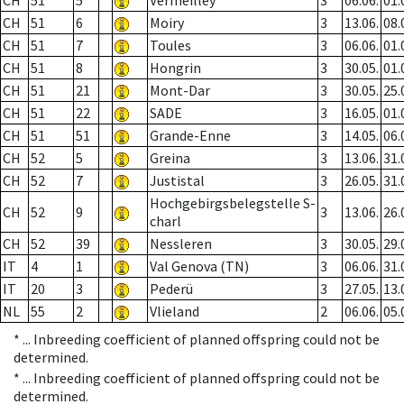
CH
51
5
Vermeilley
3
06.06.
01.
CH
51
6
Moiry
3
13.06.
08.
CH
51
7
Toules
3
06.06.
01.
CH
51
8
Hongrin
3
30.05.
01.
CH
51
21
Mont-Dar
3
30.05.
25.
CH
51
22
SADE
3
16.05.
01.
CH
51
51
Grande-Enne
3
14.05.
06.
CH
52
5
Greina
3
13.06.
31.
CH
52
7
Justistal
3
26.05.
31.
Hochgebirgsbelegstelle S-
CH
52
9
3
13.06.
26.
charl
CH
52
39
Nessleren
3
30.05.
29.
IT
4
1
Val Genova (TN)
3
06.06.
31.
IT
20
3
Pederü
3
27.05.
13.
NL
55
2
Vlieland
2
06.06.
05.
* ...
Inbreeding coefficient of planned offspring could not be
determined.
* ...
Inbreeding coefficient of planned offspring could not be
determined.