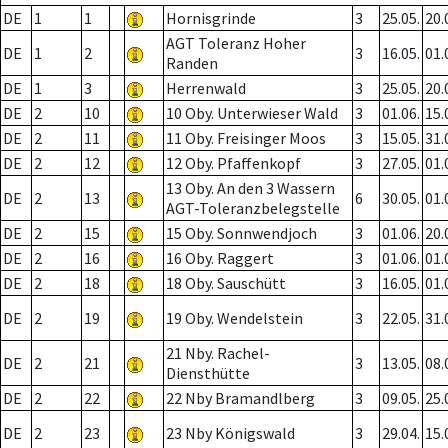
DE
1
1
Hornisgrinde
3
25.05.
20.
AGT Toleranz Hoher
DE
1
2
3
16.05.
01.
Randen
DE
1
3
Herrenwald
3
25.05.
20.
DE
2
10
10 Oby. Unterwieser Wald
3
01.06.
15.
DE
2
11
11 Oby. Freisinger Moos
3
15.05.
31.
DE
2
12
12 Oby. Pfaffenkopf
3
27.05.
01.
13 Oby. An den 3 Wassern
DE
2
13
6
30.05.
01.
AGT-Toleranzbelegstelle
DE
2
15
15 Oby. Sonnwendjoch
3
01.06.
20.
DE
2
16
16 Oby. Raggert
3
01.06.
01.
DE
2
18
18 Oby. Sauschütt
3
16.05.
01.
DE
2
19
19 Oby. Wendelstein
3
22.05.
31.
21 Nby. Rachel-
DE
2
21
3
13.05.
08.
Diensthütte
DE
2
22
22 Nby Bramandlberg
3
09.05.
25.
DE
2
23
23 Nby Königswald
3
29.04.
15.