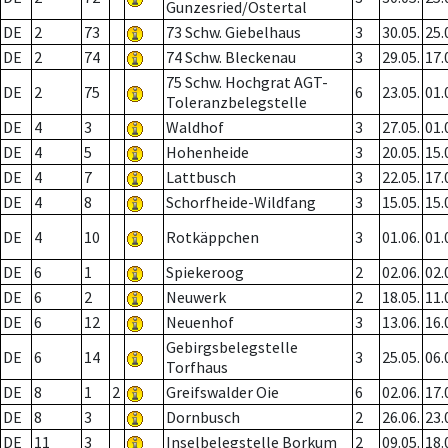
Gunzesried/Ostertal
DE
2
73
73 Schw. Giebelhaus
3
30.05.
25.
DE
2
74
74 Schw. Bleckenau
3
29.05.
17.
75 Schw. Hochgrat AGT-
DE
2
75
6
23.05.
01.
Toleranzbelegstelle
DE
4
3
Waldhof
3
27.05.
01.
DE
4
5
Hohenheide
3
20.05.
15.
DE
4
7
Lattbusch
3
22.05.
17.
DE
4
8
Schorfheide-Wildfang
3
15.05.
15.
DE
4
10
Rotkäppchen
3
01.06.
01.
DE
6
1
Spiekeroog
2
02.06.
02.
DE
6
2
Neuwerk
2
18.05.
11.
DE
6
12
Neuenhof
3
13.06.
16.
Gebirgsbelegstelle
DE
6
14
3
25.05.
06.
Torfhaus
DE
8
1
2
Greifswalder Oie
6
02.06.
17.
DE
8
3
Dornbusch
2
26.06.
23.
DE
11
3
Inselbelegstelle Borkum
2
09.05.
18.