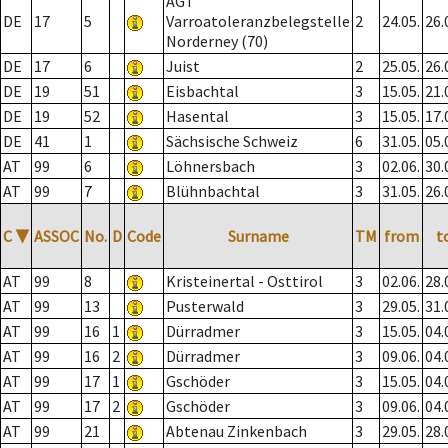
AGT
DE
17
5
Varroatoleranzbelegstelle
2
24.05.
26.
Norderney (70)
DE
17
6
Juist
2
25.05.
26.
DE
19
51
Eisbachtal
3
15.05.
21.
DE
19
52
Hasental
3
15.05.
17.
DE
41
1
Sächsische Schweiz
6
31.05.
05.
AT
99
6
Löhnersbach
3
02.06.
30.
AT
99
7
Blühnbachtal
3
31.05.
26.
C
▼
ASSOC
No.
D
Code
Surname
TM
from
t
AT
99
8
Kristeinertal - Osttirol
3
02.06.
28.
AT
99
13
Pusterwald
3
29.05.
31.
AT
99
16
1
Dürradmer
3
15.05.
04.
AT
99
16
2
Dürradmer
3
09.06.
04.
AT
99
17
1
Gschöder
3
15.05.
04.
AT
99
17
2
Gschöder
3
09.06.
04.
AT
99
21
Abtenau Zinkenbach
3
29.05.
28.