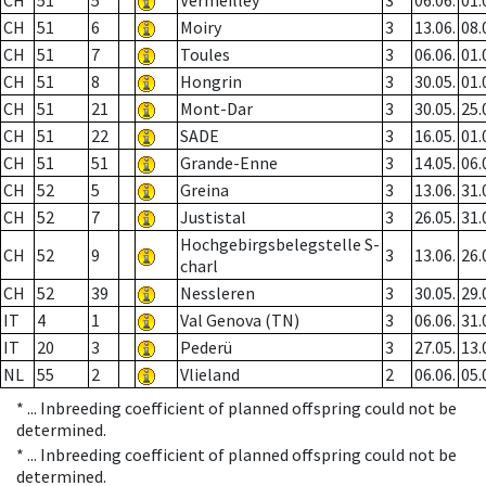
CH
51
5
Vermeilley
3
06.06.
01.
CH
51
6
Moiry
3
13.06.
08.
CH
51
7
Toules
3
06.06.
01.
CH
51
8
Hongrin
3
30.05.
01.
CH
51
21
Mont-Dar
3
30.05.
25.
CH
51
22
SADE
3
16.05.
01.
CH
51
51
Grande-Enne
3
14.05.
06.
CH
52
5
Greina
3
13.06.
31.
CH
52
7
Justistal
3
26.05.
31.
Hochgebirgsbelegstelle S-
CH
52
9
3
13.06.
26.
charl
CH
52
39
Nessleren
3
30.05.
29.
IT
4
1
Val Genova (TN)
3
06.06.
31.
IT
20
3
Pederü
3
27.05.
13.
NL
55
2
Vlieland
2
06.06.
05.
* ...
Inbreeding coefficient of planned offspring could not be
determined.
* ...
Inbreeding coefficient of planned offspring could not be
determined.