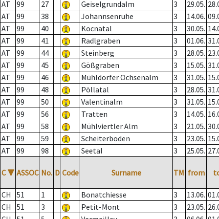
AT
99
27
Geiselgrundalm
3
29.05.
28.
AT
99
38
Johannsenruhe
3
14.06.
09.
AT
99
40
Kocnatal
3
30.05.
14.
AT
99
41
Radlgraben
3
01.06.
31.
AT
99
44
Steinberg
3
28.05.
23.
AT
99
45
Gößgraben
3
15.05.
31.
AT
99
46
Mühldorfer Ochsenalm
3
31.05.
15.
AT
99
48
Pöllatal
3
28.05.
31.
AT
99
50
Valentinalm
3
31.05.
15.
AT
99
56
Tratten
3
14.05.
16.
AT
99
58
Mühlviertler Alm
3
21.05.
30.
AT
99
59
Scheiterboden
3
23.05.
15.
AT
99
98
Seetal
3
25.05.
27.
C
▼
ASSOC
No.
D
Code
Surname
TM
from
t
CH
51
1
Bonatchiesse
3
13.06.
01.
CH
51
3
Petit-Mont
3
23.05.
26.