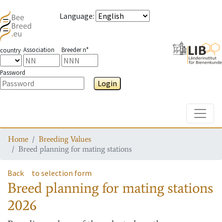
Language
:
Association
Breeder n°
country
Password
Login
Toggle
Home
Breeding Values
Breed planning for mating stations
Back
to selection form
Breed planning for mating stations
2026