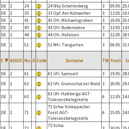
DE
2
24
24 Nby Schellenberg
3
09.05.
25.
DE
2
33
33 Opf. Am Kühweiher
3
12.05.
10.
DE
2
41
41 Ofr. Michaelsgraben
3
16.05.
25.
DE
2
43
43 Ofr. Bodenwiese
3
12.05.
14.
DE
2
44
44 Ofr. Hufeisen
3
22.05.
28.
DE
2
51
51 Mfr. Tiergarten
3
06.05.
31.
C
▼
ASSOC
No.
D
Code
Surname
TM
from
t
DE
2
61
61 Ufr. Spessart
3
19.05.
28.
DE
2
62
62 Ufr. Gramschatzer Wald
3
20.05.
29.
63 Ufr. Haßberge AGT-
DE
2
63
6
12.05.
14.
Toleranzbelegstelle
71 Schw. Scheppacher
DE
2
71
Forst AGT-
6
15.05.
24.
Toleranzbelegstelle
72 Schw.
DE
2
72
3
30.05.
25.