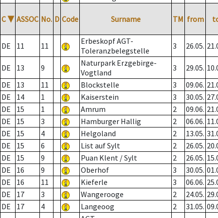
C
▼
ASSOC
No.
D
Code
Surname
TM
from
t
Erbeskopf AGT-
DE
11
11
3
26.05.
21.
Toleranzbelegstelle
Naturpark Erzgebirge-
DE
13
9
3
29.05.
10.
Vogtland
DE
13
11
Blockstelle
3
09.06.
21.
DE
14
1
Kaiserstein
3
30.05.
27.
DE
15
1
Amrum
2
09.06.
21.
DE
15
3
Hamburger Hallig
2
06.06.
11.
DE
15
4
Helgoland
2
13.05.
31.
DE
15
6
List auf Sylt
2
26.05.
20.
DE
15
9
Puan Klent / Sylt
2
26.05.
15.
DE
16
9
Oberhof
3
30.05.
01.
DE
16
11
Kieferle
3
06.06.
25.
DE
17
3
Wangerooge
2
24.05.
29.
DE
17
4
Langeoog
2
31.05.
09.