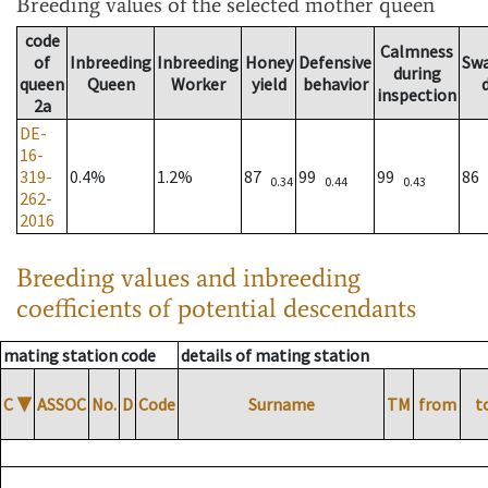
Breeding values
of the selected mother queen
code
Calmness
of
Inbreeding
Inbreeding
Honey
Defensive
Sw
during
queen
Queen
Worker
yield
behavior
inspection
2a
DE-
16-
319-
0.4%
1.2%
87
99
99
86
0.34
0.44
0.43
262-
2016
Breeding values and inbreeding
coefficients of potential descendants
mating station code
details of mating station
C
▼
ASSOC
No.
D
Code
Surname
TM
from
t