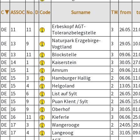
C
▼
ASSOC
No.
D
Code
Surname
TM
from
t
Erbeskopf AGT-
DE
11
11
3
26.05.
21.
Toleranzbelegstelle
Naturpark Erzgebirge-
DE
13
9
3
29.05.
10.
Vogtland
DE
13
11
Blockstelle
3
09.06.
21.
DE
14
1
Kaiserstein
3
30.05.
27.
DE
15
1
Amrum
2
09.06.
21.
DE
15
3
Hamburger Hallig
2
06.06.
11.
DE
15
4
Helgoland
2
13.05.
31.
DE
15
6
List auf Sylt
2
26.05.
20.
DE
15
9
Puan Klent / Sylt
2
26.05.
15.
DE
16
9
Oberhof
3
30.05.
01.
DE
16
11
Kieferle
3
06.06.
25.
DE
17
3
Wangerooge
2
24.05.
29.
DE
17
4
Langeoog
2
31.05.
09.