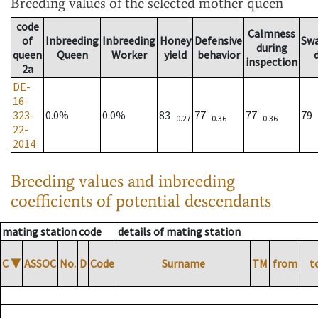
Breeding values
of the selected mother queen
code
Calmness
of
Inbreeding
Inbreeding
Honey
Defensive
Sw
during
queen
Queen
Worker
yield
behavior
inspection
2a
DE-
16-
323-
0.0%
0.0%
83
77
77
79
0.27
0.36
0.36
22-
2014
Breeding values and inbreeding
coefficients of potential descendants
mating station code
details of mating station
C
▼
ASSOC
No.
D
Code
Surname
TM
from
t