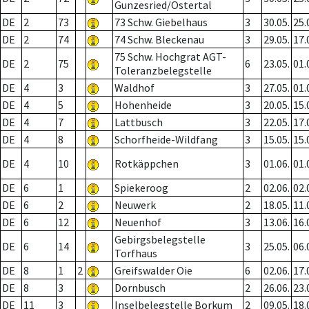
Gunzesried/Ostertal
DE
2
73
73 Schw. Giebelhaus
3
30.05.
25.
DE
2
74
74 Schw. Bleckenau
3
29.05.
17.
75 Schw. Hochgrat AGT-
DE
2
75
6
23.05.
01.
Toleranzbelegstelle
DE
4
3
Waldhof
3
27.05.
01.
DE
4
5
Hohenheide
3
20.05.
15.
DE
4
7
Lattbusch
3
22.05.
17.
DE
4
8
Schorfheide-Wildfang
3
15.05.
15.
DE
4
10
Rotkäppchen
3
01.06.
01.
DE
6
1
Spiekeroog
2
02.06.
02.
DE
6
2
Neuwerk
2
18.05.
11.
DE
6
12
Neuenhof
3
13.06.
16.
Gebirgsbelegstelle
DE
6
14
3
25.05.
06.
Torfhaus
DE
8
1
2
Greifswalder Oie
6
02.06.
17.
DE
8
3
Dornbusch
2
26.06.
23.
DE
11
3
Inselbelegstelle Borkum
2
09.05.
18.