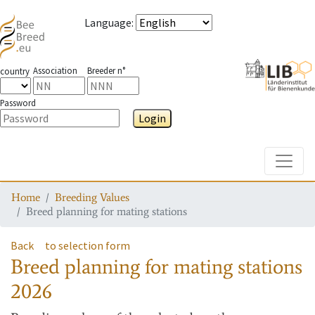
Language
:
Association
Breeder n°
country
Password
Login
Toggle
Home
Breeding Values
Breed planning for mating stations
Back
to selection form
Breed planning for mating stations
2026