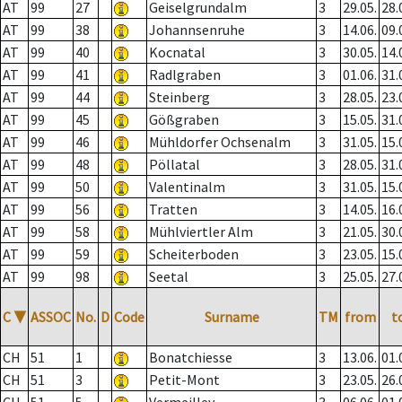
AT
99
27
Geiselgrundalm
3
29.05.
28.
AT
99
38
Johannsenruhe
3
14.06.
09.
AT
99
40
Kocnatal
3
30.05.
14.
AT
99
41
Radlgraben
3
01.06.
31.
AT
99
44
Steinberg
3
28.05.
23.
AT
99
45
Gößgraben
3
15.05.
31.
AT
99
46
Mühldorfer Ochsenalm
3
31.05.
15.
AT
99
48
Pöllatal
3
28.05.
31.
AT
99
50
Valentinalm
3
31.05.
15.
AT
99
56
Tratten
3
14.05.
16.
AT
99
58
Mühlviertler Alm
3
21.05.
30.
AT
99
59
Scheiterboden
3
23.05.
15.
AT
99
98
Seetal
3
25.05.
27.
C
▼
ASSOC
No.
D
Code
Surname
TM
from
t
CH
51
1
Bonatchiesse
3
13.06.
01.
CH
51
3
Petit-Mont
3
23.05.
26.