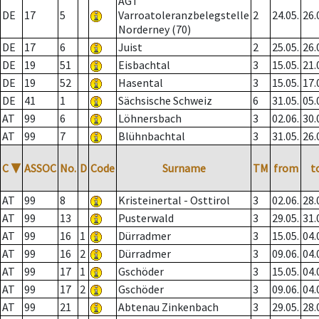
AGT
DE
17
5
Varroatoleranzbelegstelle
2
24.05.
26.
Norderney (70)
DE
17
6
Juist
2
25.05.
26.
DE
19
51
Eisbachtal
3
15.05.
21.
DE
19
52
Hasental
3
15.05.
17.
DE
41
1
Sächsische Schweiz
6
31.05.
05.
AT
99
6
Löhnersbach
3
02.06.
30.
AT
99
7
Blühnbachtal
3
31.05.
26.
C
▼
ASSOC
No.
D
Code
Surname
TM
from
t
AT
99
8
Kristeinertal - Osttirol
3
02.06.
28.
AT
99
13
Pusterwald
3
29.05.
31.
AT
99
16
1
Dürradmer
3
15.05.
04.
AT
99
16
2
Dürradmer
3
09.06.
04.
AT
99
17
1
Gschöder
3
15.05.
04.
AT
99
17
2
Gschöder
3
09.06.
04.
AT
99
21
Abtenau Zinkenbach
3
29.05.
28.