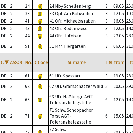
DE
2
24
24 Nby Schellenberg
3
09.05.
25.
DE
2
33
33 Opf. Am Kühweiher
3
12.05.
10.
DE
2
41
41 Ofr. Michaelsgraben
3
16.05.
25.
DE
2
43
43 Ofr. Bodenwiese
3
12.05.
14.
DE
2
44
44 Ofr. Hufeisen
3
22.05.
28.
DE
2
51
51 Mfr. Tiergarten
3
06.05.
31.
C
▼
ASSOC
No.
D
Code
Surname
TM
from
t
DE
2
61
61 Ufr. Spessart
3
19.05.
28.
DE
2
62
62 Ufr. Gramschatzer Wald
3
20.05.
29.
63 Ufr. Haßberge AGT-
DE
2
63
6
12.05.
14.
Toleranzbelegstelle
71 Schw. Scheppacher
DE
2
71
Forst AGT-
6
15.05.
24.
Toleranzbelegstelle
72 Schw.
DE
2
72
3
30.05.
25.