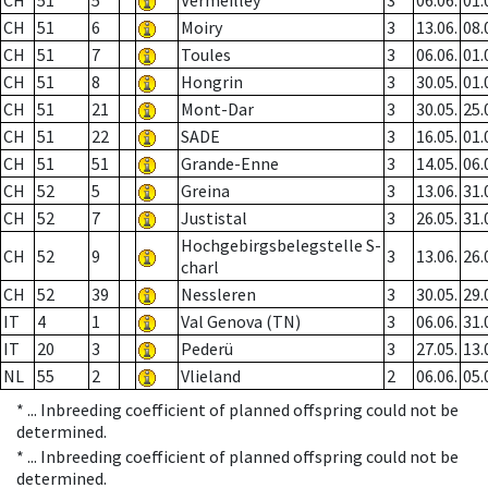
CH
51
5
Vermeilley
3
06.06.
01.
CH
51
6
Moiry
3
13.06.
08.
CH
51
7
Toules
3
06.06.
01.
CH
51
8
Hongrin
3
30.05.
01.
CH
51
21
Mont-Dar
3
30.05.
25.
CH
51
22
SADE
3
16.05.
01.
CH
51
51
Grande-Enne
3
14.05.
06.
CH
52
5
Greina
3
13.06.
31.
CH
52
7
Justistal
3
26.05.
31.
Hochgebirgsbelegstelle S-
CH
52
9
3
13.06.
26.
charl
CH
52
39
Nessleren
3
30.05.
29.
IT
4
1
Val Genova (TN)
3
06.06.
31.
IT
20
3
Pederü
3
27.05.
13.
NL
55
2
Vlieland
2
06.06.
05.
* ...
Inbreeding coefficient of planned offspring could not be
determined.
* ...
Inbreeding coefficient of planned offspring could not be
determined.