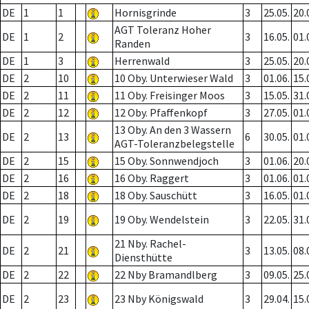
DE
1
1
Hornisgrinde
3
25.05.
20.
AGT Toleranz Hoher
DE
1
2
3
16.05.
01.
Randen
DE
1
3
Herrenwald
3
25.05.
20.
DE
2
10
10 Oby. Unterwieser Wald
3
01.06.
15.
DE
2
11
11 Oby. Freisinger Moos
3
15.05.
31.
DE
2
12
12 Oby. Pfaffenkopf
3
27.05.
01.
13 Oby. An den 3 Wassern
DE
2
13
6
30.05.
01.
AGT-Toleranzbelegstelle
DE
2
15
15 Oby. Sonnwendjoch
3
01.06.
20.
DE
2
16
16 Oby. Raggert
3
01.06.
01.
DE
2
18
18 Oby. Sauschütt
3
16.05.
01.
DE
2
19
19 Oby. Wendelstein
3
22.05.
31.
21 Nby. Rachel-
DE
2
21
3
13.05.
08.
Diensthütte
DE
2
22
22 Nby Bramandlberg
3
09.05.
25.
DE
2
23
23 Nby Königswald
3
29.04.
15.