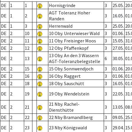
DE
1
1
Hornisgrinde
3
25.05.
20.
AGT Toleranz Hoher
DE
1
2
3
16.05.
01.
Randen
DE
1
3
Herrenwald
3
25.05.
20.
DE
2
10
10 Oby. Unterwieser Wald
3
01.06.
15.
DE
2
11
11 Oby. Freisinger Moos
3
15.05.
31.
DE
2
12
12 Oby. Pfaffenkopf
3
27.05.
01.
13 Oby. An den 3 Wassern
DE
2
13
6
30.05.
01.
AGT-Toleranzbelegstelle
DE
2
15
15 Oby. Sonnwendjoch
3
01.06.
20.
DE
2
16
16 Oby. Raggert
3
01.06.
01.
DE
2
18
18 Oby. Sauschütt
3
16.05.
01.
DE
2
19
19 Oby. Wendelstein
3
22.05.
31.
21 Nby. Rachel-
DE
2
21
3
13.05.
08.
Diensthütte
DE
2
22
22 Nby Bramandlberg
3
09.05.
25.
DE
2
23
23 Nby Königswald
3
29.04.
15.