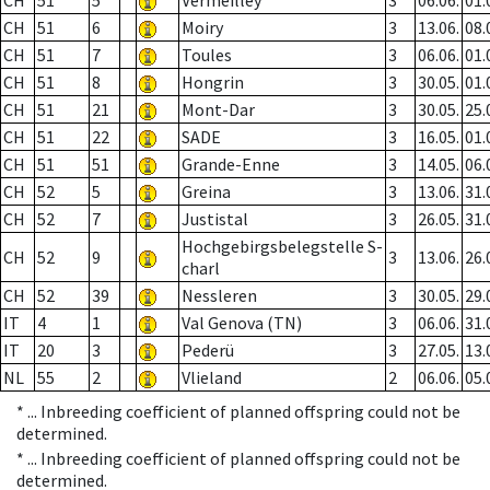
CH
51
5
Vermeilley
3
06.06.
01.
CH
51
6
Moiry
3
13.06.
08.
CH
51
7
Toules
3
06.06.
01.
CH
51
8
Hongrin
3
30.05.
01.
CH
51
21
Mont-Dar
3
30.05.
25.
CH
51
22
SADE
3
16.05.
01.
CH
51
51
Grande-Enne
3
14.05.
06.
CH
52
5
Greina
3
13.06.
31.
CH
52
7
Justistal
3
26.05.
31.
Hochgebirgsbelegstelle S-
CH
52
9
3
13.06.
26.
charl
CH
52
39
Nessleren
3
30.05.
29.
IT
4
1
Val Genova (TN)
3
06.06.
31.
IT
20
3
Pederü
3
27.05.
13.
NL
55
2
Vlieland
2
06.06.
05.
* ...
Inbreeding coefficient of planned offspring could not be
determined.
* ...
Inbreeding coefficient of planned offspring could not be
determined.