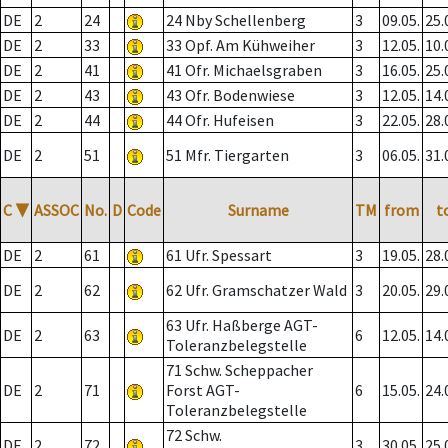
DE
2
24
24 Nby Schellenberg
3
09.05.
25.
DE
2
33
33 Opf. Am Kühweiher
3
12.05.
10.
DE
2
41
41 Ofr. Michaelsgraben
3
16.05.
25.
DE
2
43
43 Ofr. Bodenwiese
3
12.05.
14.
DE
2
44
44 Ofr. Hufeisen
3
22.05.
28.
DE
2
51
51 Mfr. Tiergarten
3
06.05.
31.
C
▼
ASSOC
No.
D
Code
Surname
TM
from
t
DE
2
61
61 Ufr. Spessart
3
19.05.
28.
DE
2
62
62 Ufr. Gramschatzer Wald
3
20.05.
29.
63 Ufr. Haßberge AGT-
DE
2
63
6
12.05.
14.
Toleranzbelegstelle
71 Schw. Scheppacher
DE
2
71
Forst AGT-
6
15.05.
24.
Toleranzbelegstelle
72 Schw.
DE
2
72
3
30.05.
25.