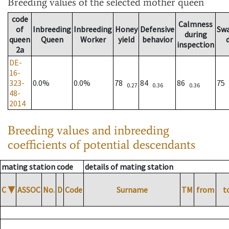
Breeding values
of the selected mother queen
code
Calmness
of
Inbreeding
Inbreeding
Honey
Defensive
Sw
during
queen
Queen
Worker
yield
behavior
inspection
2a
DE-
16-
323-
0.0%
0.0%
78
84
86
75
0.27
0.36
0.36
48-
2014
Breeding values and inbreeding
coefficients of potential descendants
mating station code
details of mating station
C
▼
ASSOC
No.
D
Code
Surname
TM
from
t