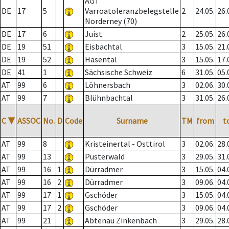
AGT
DE
17
5
Varroatoleranzbelegstelle
2
24.05.
26.
Norderney (70)
DE
17
6
Juist
2
25.05.
26.
DE
19
51
Eisbachtal
3
15.05.
21.
DE
19
52
Hasental
3
15.05.
17.
DE
41
1
Sächsische Schweiz
6
31.05.
05.
AT
99
6
Löhnersbach
3
02.06.
30.
AT
99
7
Blühnbachtal
3
31.05.
26.
C
▼
ASSOC
No.
D
Code
Surname
TM
from
t
AT
99
8
Kristeinertal - Osttirol
3
02.06.
28.
AT
99
13
Pusterwald
3
29.05.
31.
AT
99
16
1
Dürradmer
3
15.05.
04.
AT
99
16
2
Dürradmer
3
09.06.
04.
AT
99
17
1
Gschöder
3
15.05.
04.
AT
99
17
2
Gschöder
3
09.06.
04.
AT
99
21
Abtenau Zinkenbach
3
29.05.
28.