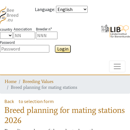
Language
:
Association
Breeder n°
country
Password
Login
Toggle
Home
Breeding Values
Breed planning for mating stations
Back
to selection form
Breed planning for mating stations
2026