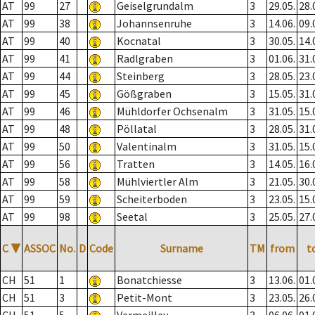
AT
99
27
Geiselgrundalm
3
29.05.
28.
AT
99
38
Johannsenruhe
3
14.06.
09.
AT
99
40
Kocnatal
3
30.05.
14.
AT
99
41
Radlgraben
3
01.06.
31.
AT
99
44
Steinberg
3
28.05.
23.
AT
99
45
Gößgraben
3
15.05.
31.
AT
99
46
Mühldorfer Ochsenalm
3
31.05.
15.
AT
99
48
Pöllatal
3
28.05.
31.
AT
99
50
Valentinalm
3
31.05.
15.
AT
99
56
Tratten
3
14.05.
16.
AT
99
58
Mühlviertler Alm
3
21.05.
30.
AT
99
59
Scheiterboden
3
23.05.
15.
AT
99
98
Seetal
3
25.05.
27.
C
▼
ASSOC
No.
D
Code
Surname
TM
from
t
CH
51
1
Bonatchiesse
3
13.06.
01.
CH
51
3
Petit-Mont
3
23.05.
26.