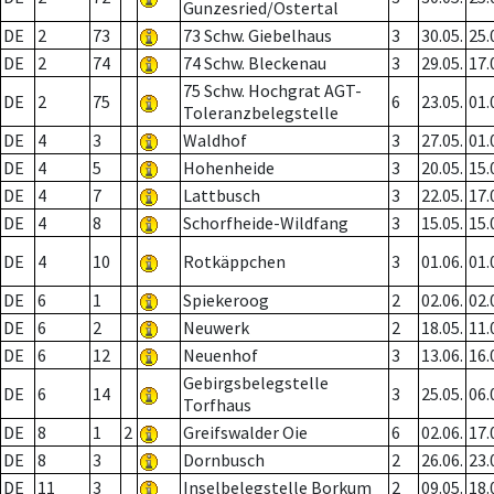
Gunzesried/Ostertal
DE
2
73
73 Schw. Giebelhaus
3
30.05.
25.
DE
2
74
74 Schw. Bleckenau
3
29.05.
17.
75 Schw. Hochgrat AGT-
DE
2
75
6
23.05.
01.
Toleranzbelegstelle
DE
4
3
Waldhof
3
27.05.
01.
DE
4
5
Hohenheide
3
20.05.
15.
DE
4
7
Lattbusch
3
22.05.
17.
DE
4
8
Schorfheide-Wildfang
3
15.05.
15.
DE
4
10
Rotkäppchen
3
01.06.
01.
DE
6
1
Spiekeroog
2
02.06.
02.
DE
6
2
Neuwerk
2
18.05.
11.
DE
6
12
Neuenhof
3
13.06.
16.
Gebirgsbelegstelle
DE
6
14
3
25.05.
06.
Torfhaus
DE
8
1
2
Greifswalder Oie
6
02.06.
17.
DE
8
3
Dornbusch
2
26.06.
23.
DE
11
3
Inselbelegstelle Borkum
2
09.05.
18.