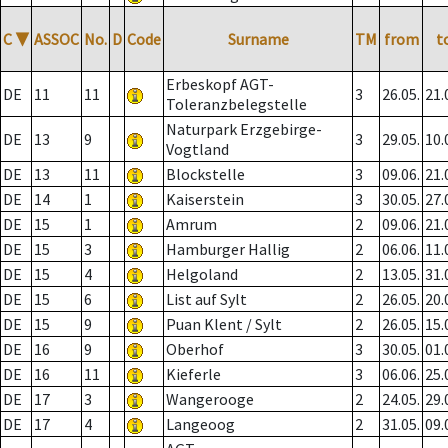
C
▼
ASSOC
No.
D
Code
Surname
TM
from
t
Erbeskopf AGT-
DE
11
11
3
26.05.
21.
Toleranzbelegstelle
Naturpark Erzgebirge-
DE
13
9
3
29.05.
10.
Vogtland
DE
13
11
Blockstelle
3
09.06.
21.
DE
14
1
Kaiserstein
3
30.05.
27.
DE
15
1
Amrum
2
09.06.
21.
DE
15
3
Hamburger Hallig
2
06.06.
11.
DE
15
4
Helgoland
2
13.05.
31.
DE
15
6
List auf Sylt
2
26.05.
20.
DE
15
9
Puan Klent / Sylt
2
26.05.
15.
DE
16
9
Oberhof
3
30.05.
01.
DE
16
11
Kieferle
3
06.06.
25.
DE
17
3
Wangerooge
2
24.05.
29.
DE
17
4
Langeoog
2
31.05.
09.