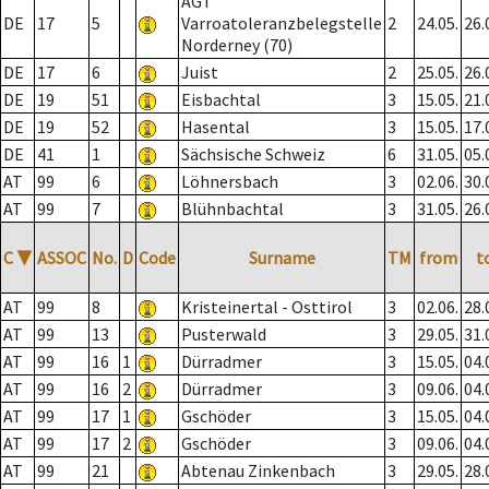
AGT
DE
17
5
Varroatoleranzbelegstelle
2
24.05.
26.
Norderney (70)
DE
17
6
Juist
2
25.05.
26.
DE
19
51
Eisbachtal
3
15.05.
21.
DE
19
52
Hasental
3
15.05.
17.
DE
41
1
Sächsische Schweiz
6
31.05.
05.
AT
99
6
Löhnersbach
3
02.06.
30.
AT
99
7
Blühnbachtal
3
31.05.
26.
C
▼
ASSOC
No.
D
Code
Surname
TM
from
t
AT
99
8
Kristeinertal - Osttirol
3
02.06.
28.
AT
99
13
Pusterwald
3
29.05.
31.
AT
99
16
1
Dürradmer
3
15.05.
04.
AT
99
16
2
Dürradmer
3
09.06.
04.
AT
99
17
1
Gschöder
3
15.05.
04.
AT
99
17
2
Gschöder
3
09.06.
04.
AT
99
21
Abtenau Zinkenbach
3
29.05.
28.