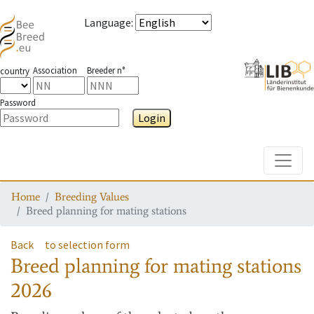
Language
:
Association
Breeder n°
country
Password
Login
Toggle
Home
Breeding Values
Breed planning for mating stations
Back
to selection form
Breed planning for mating stations
2026