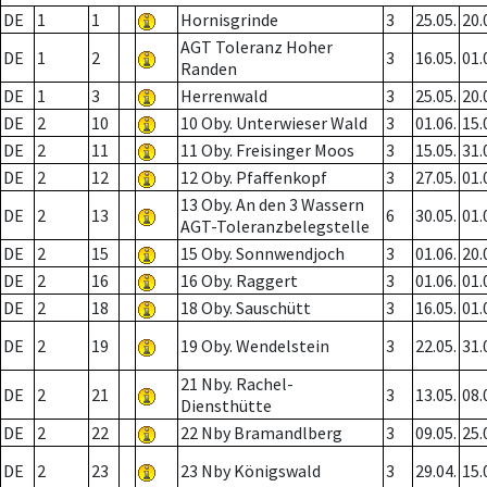
DE
1
1
Hornisgrinde
3
25.05.
20.
AGT Toleranz Hoher
DE
1
2
3
16.05.
01.
Randen
DE
1
3
Herrenwald
3
25.05.
20.
DE
2
10
10 Oby. Unterwieser Wald
3
01.06.
15.
DE
2
11
11 Oby. Freisinger Moos
3
15.05.
31.
DE
2
12
12 Oby. Pfaffenkopf
3
27.05.
01.
13 Oby. An den 3 Wassern
DE
2
13
6
30.05.
01.
AGT-Toleranzbelegstelle
DE
2
15
15 Oby. Sonnwendjoch
3
01.06.
20.
DE
2
16
16 Oby. Raggert
3
01.06.
01.
DE
2
18
18 Oby. Sauschütt
3
16.05.
01.
DE
2
19
19 Oby. Wendelstein
3
22.05.
31.
21 Nby. Rachel-
DE
2
21
3
13.05.
08.
Diensthütte
DE
2
22
22 Nby Bramandlberg
3
09.05.
25.
DE
2
23
23 Nby Königswald
3
29.04.
15.