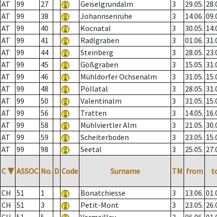
AT
99
27
Geiselgrundalm
3
29.05.
28.
AT
99
38
Johannsenruhe
3
14.06.
09.
AT
99
40
Kocnatal
3
30.05.
14.
AT
99
41
Radlgraben
3
01.06.
31.
AT
99
44
Steinberg
3
28.05.
23.
AT
99
45
Gößgraben
3
15.05.
31.
AT
99
46
Mühldorfer Ochsenalm
3
31.05.
15.
AT
99
48
Pöllatal
3
28.05.
31.
AT
99
50
Valentinalm
3
31.05.
15.
AT
99
56
Tratten
3
14.05.
16.
AT
99
58
Mühlviertler Alm
3
21.05.
30.
AT
99
59
Scheiterboden
3
23.05.
15.
AT
99
98
Seetal
3
25.05.
27.
C
▼
ASSOC
No.
D
Code
Surname
TM
from
t
CH
51
1
Bonatchiesse
3
13.06.
01.
CH
51
3
Petit-Mont
3
23.05.
26.