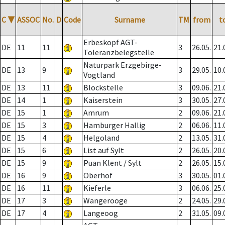
C
▼
ASSOC
No.
D
Code
Surname
TM
from
t
Erbeskopf AGT-
DE
11
11
3
26.05.
21.
Toleranzbelegstelle
Naturpark Erzgebirge-
DE
13
9
3
29.05.
10.
Vogtland
DE
13
11
Blockstelle
3
09.06.
21.
DE
14
1
Kaiserstein
3
30.05.
27.
DE
15
1
Amrum
2
09.06.
21.
DE
15
3
Hamburger Hallig
2
06.06.
11.
DE
15
4
Helgoland
2
13.05.
31.
DE
15
6
List auf Sylt
2
26.05.
20.
DE
15
9
Puan Klent / Sylt
2
26.05.
15.
DE
16
9
Oberhof
3
30.05.
01.
DE
16
11
Kieferle
3
06.06.
25.
DE
17
3
Wangerooge
2
24.05.
29.
DE
17
4
Langeoog
2
31.05.
09.