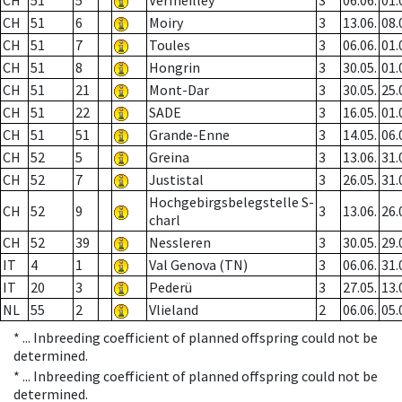
CH
51
5
Vermeilley
3
06.06.
01.
CH
51
6
Moiry
3
13.06.
08.
CH
51
7
Toules
3
06.06.
01.
CH
51
8
Hongrin
3
30.05.
01.
CH
51
21
Mont-Dar
3
30.05.
25.
CH
51
22
SADE
3
16.05.
01.
CH
51
51
Grande-Enne
3
14.05.
06.
CH
52
5
Greina
3
13.06.
31.
CH
52
7
Justistal
3
26.05.
31.
Hochgebirgsbelegstelle S-
CH
52
9
3
13.06.
26.
charl
CH
52
39
Nessleren
3
30.05.
29.
IT
4
1
Val Genova (TN)
3
06.06.
31.
IT
20
3
Pederü
3
27.05.
13.
NL
55
2
Vlieland
2
06.06.
05.
* ...
Inbreeding coefficient of planned offspring could not be
determined.
* ...
Inbreeding coefficient of planned offspring could not be
determined.