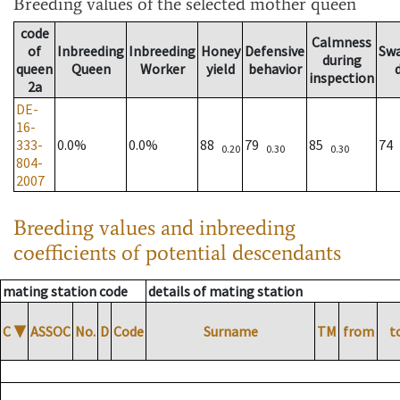
Breeding values
of the selected mother queen
code
Calmness
of
Inbreeding
Inbreeding
Honey
Defensive
Sw
during
queen
Queen
Worker
yield
behavior
inspection
2a
DE-
16-
333-
0.0%
0.0%
88
79
85
74
0.20
0.30
0.30
804-
2007
Breeding values and inbreeding
coefficients of potential descendants
mating station code
details of mating station
C
▼
ASSOC
No.
D
Code
Surname
TM
from
t