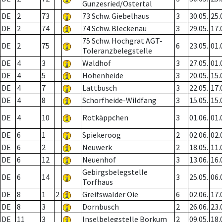
Gunzesried/Ostertal
DE
2
73
73 Schw. Giebelhaus
3
30.05.
25.
DE
2
74
74 Schw. Bleckenau
3
29.05.
17.
75 Schw. Hochgrat AGT-
DE
2
75
6
23.05.
01.
Toleranzbelegstelle
DE
4
3
Waldhof
3
27.05.
01.
DE
4
5
Hohenheide
3
20.05.
15.
DE
4
7
Lattbusch
3
22.05.
17.
DE
4
8
Schorfheide-Wildfang
3
15.05.
15.
DE
4
10
Rotkäppchen
3
01.06.
01.
DE
6
1
Spiekeroog
2
02.06.
02.
DE
6
2
Neuwerk
2
18.05.
11.
DE
6
12
Neuenhof
3
13.06.
16.
Gebirgsbelegstelle
DE
6
14
3
25.05.
06.
Torfhaus
DE
8
1
2
Greifswalder Oie
6
02.06.
17.
DE
8
3
Dornbusch
2
26.06.
23.
DE
11
3
Inselbelegstelle Borkum
2
09.05.
18.