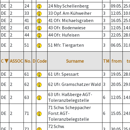
DE
2
24
24 Nby Schellenberg
3
09.05.
25.
DE
2
33
33 Opf. Am Kühweiher
3
12.05.
10.
DE
2
41
41 Ofr. Michaelsgraben
3
16.05.
25.
DE
2
43
43 Ofr. Bodenwiese
3
12.05.
14.
DE
2
44
44 Ofr. Hufeisen
3
22.05.
28.
DE
2
51
51 Mfr. Tiergarten
3
06.05.
31.
C
▼
ASSOC
No.
D
Code
Surname
TM
from
t
DE
2
61
61 Ufr. Spessart
3
19.05.
28.
DE
2
62
62 Ufr. Gramschatzer Wald
3
20.05.
29.
63 Ufr. Haßberge AGT-
DE
2
63
6
12.05.
14.
Toleranzbelegstelle
71 Schw. Scheppacher
DE
2
71
Forst AGT-
6
15.05.
24.
Toleranzbelegstelle
72 Schw.
DE
2
72
3
30.05.
25.