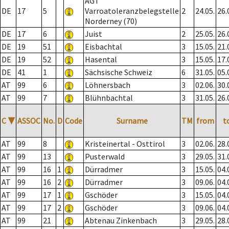
AGT
DE
17
5
Varroatoleranzbelegstelle
2
24.05.
26.
Norderney (70)
DE
17
6
Juist
2
25.05.
26.
DE
19
51
Eisbachtal
3
15.05.
21.
DE
19
52
Hasental
3
15.05.
17.
DE
41
1
Sächsische Schweiz
6
31.05.
05.
AT
99
6
Löhnersbach
3
02.06.
30.
AT
99
7
Blühnbachtal
3
31.05.
26.
C
▼
ASSOC
No.
D
Code
Surname
TM
from
t
AT
99
8
Kristeinertal - Osttirol
3
02.06.
28.
AT
99
13
Pusterwald
3
29.05.
31.
AT
99
16
1
Dürradmer
3
15.05.
04.
AT
99
16
2
Dürradmer
3
09.06.
04.
AT
99
17
1
Gschöder
3
15.05.
04.
AT
99
17
2
Gschöder
3
09.06.
04.
AT
99
21
Abtenau Zinkenbach
3
29.05.
28.