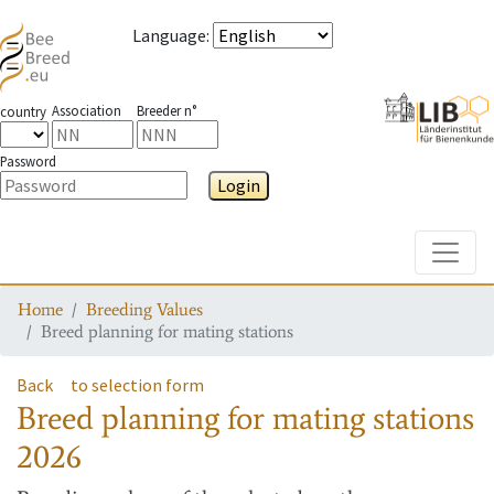
Language
:
Association
Breeder n°
country
Password
Login
Toggle
Home
Breeding Values
Breed planning for mating stations
Back
to selection form
Breed planning for mating stations
2026