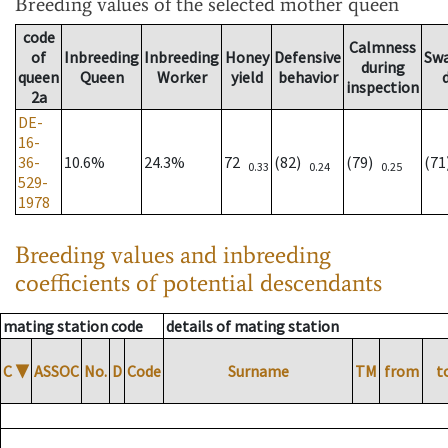
Breeding values
of the selected mother queen
code
Calmness
of
Inbreeding
Inbreeding
Honey
Defensive
Sw
during
queen
Queen
Worker
yield
behavior
inspection
2a
DE-
16-
36-
10.6%
24.3%
72
(82)
(79)
(7
0.33
0.24
0.25
529-
1978
Breeding values and inbreeding
coefficients of potential descendants
mating station code
details of mating station
C
▼
ASSOC
No.
D
Code
Surname
TM
from
t