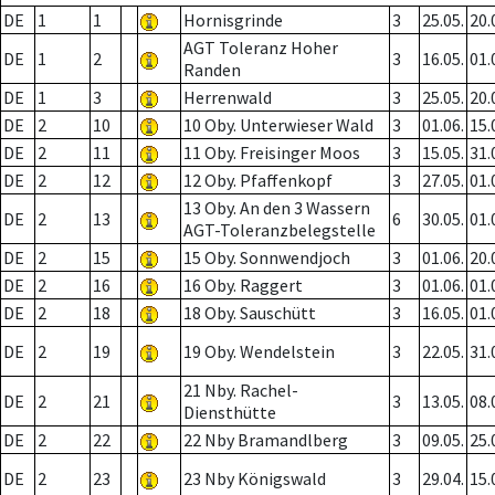
DE
1
1
Hornisgrinde
3
25.05.
20.
AGT Toleranz Hoher
DE
1
2
3
16.05.
01.
Randen
DE
1
3
Herrenwald
3
25.05.
20.
DE
2
10
10 Oby. Unterwieser Wald
3
01.06.
15.
DE
2
11
11 Oby. Freisinger Moos
3
15.05.
31.
DE
2
12
12 Oby. Pfaffenkopf
3
27.05.
01.
13 Oby. An den 3 Wassern
DE
2
13
6
30.05.
01.
AGT-Toleranzbelegstelle
DE
2
15
15 Oby. Sonnwendjoch
3
01.06.
20.
DE
2
16
16 Oby. Raggert
3
01.06.
01.
DE
2
18
18 Oby. Sauschütt
3
16.05.
01.
DE
2
19
19 Oby. Wendelstein
3
22.05.
31.
21 Nby. Rachel-
DE
2
21
3
13.05.
08.
Diensthütte
DE
2
22
22 Nby Bramandlberg
3
09.05.
25.
DE
2
23
23 Nby Königswald
3
29.04.
15.