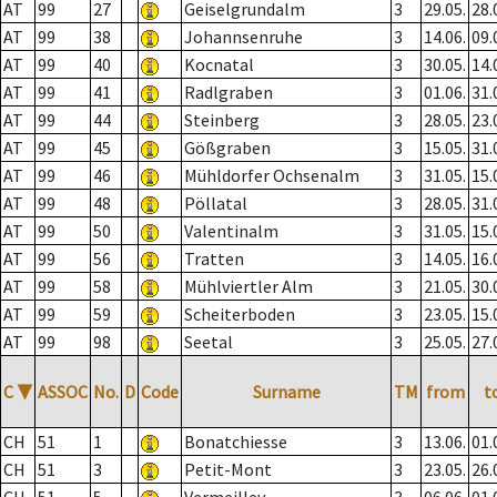
AT
99
27
Geiselgrundalm
3
29.05.
28.
AT
99
38
Johannsenruhe
3
14.06.
09.
AT
99
40
Kocnatal
3
30.05.
14.
AT
99
41
Radlgraben
3
01.06.
31.
AT
99
44
Steinberg
3
28.05.
23.
AT
99
45
Gößgraben
3
15.05.
31.
AT
99
46
Mühldorfer Ochsenalm
3
31.05.
15.
AT
99
48
Pöllatal
3
28.05.
31.
AT
99
50
Valentinalm
3
31.05.
15.
AT
99
56
Tratten
3
14.05.
16.
AT
99
58
Mühlviertler Alm
3
21.05.
30.
AT
99
59
Scheiterboden
3
23.05.
15.
AT
99
98
Seetal
3
25.05.
27.
C
▼
ASSOC
No.
D
Code
Surname
TM
from
t
CH
51
1
Bonatchiesse
3
13.06.
01.
CH
51
3
Petit-Mont
3
23.05.
26.