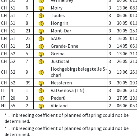
CH
51
5
Vermeilley
3
06.06.
01.
CH
51
6
Moiry
3
13.06.
08.
CH
51
7
Toules
3
06.06.
01.
CH
51
8
Hongrin
3
30.05.
01.
CH
51
21
Mont-Dar
3
30.05.
25.
CH
51
22
SADE
3
16.05.
01.
CH
51
51
Grande-Enne
3
14.05.
06.
CH
52
5
Greina
3
13.06.
31.
CH
52
7
Justistal
3
26.05.
31.
Hochgebirgsbelegstelle S-
CH
52
9
3
13.06.
26.
charl
CH
52
39
Nessleren
3
30.05.
29.
IT
4
1
Val Genova (TN)
3
06.06.
31.
IT
20
3
Pederü
3
27.05.
13.
NL
55
2
Vlieland
2
06.06.
05.
* ...
Inbreeding coefficient of planned offspring could not be
determined.
* ...
Inbreeding coefficient of planned offspring could not be
determined.