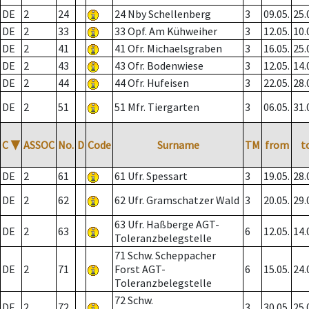
DE
2
24
24 Nby Schellenberg
3
09.05.
25.
DE
2
33
33 Opf. Am Kühweiher
3
12.05.
10.
DE
2
41
41 Ofr. Michaelsgraben
3
16.05.
25.
DE
2
43
43 Ofr. Bodenwiese
3
12.05.
14.
DE
2
44
44 Ofr. Hufeisen
3
22.05.
28.
DE
2
51
51 Mfr. Tiergarten
3
06.05.
31.
C
▼
ASSOC
No.
D
Code
Surname
TM
from
t
DE
2
61
61 Ufr. Spessart
3
19.05.
28.
DE
2
62
62 Ufr. Gramschatzer Wald
3
20.05.
29.
63 Ufr. Haßberge AGT-
DE
2
63
6
12.05.
14.
Toleranzbelegstelle
71 Schw. Scheppacher
DE
2
71
Forst AGT-
6
15.05.
24.
Toleranzbelegstelle
72 Schw.
DE
2
72
3
30.05.
25.