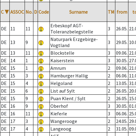
C
▼
ASSOC
No.
D
Code
Surname
TM
from
t
Erbeskopf AGT-
DE
11
11
3
26.05.
21.
Toleranzbelegstelle
Naturpark Erzgebirge-
DE
13
9
3
29.05.
10.
Vogtland
DE
13
11
Blockstelle
3
09.06.
21.
DE
14
1
Kaiserstein
3
30.05.
27.
DE
15
1
Amrum
2
09.06.
21.
DE
15
3
Hamburger Hallig
2
06.06.
11.
DE
15
4
Helgoland
2
13.05.
31.
DE
15
6
List auf Sylt
2
26.05.
20.
DE
15
9
Puan Klent / Sylt
2
26.05.
15.
DE
16
9
Oberhof
3
30.05.
01.
DE
16
11
Kieferle
3
06.06.
25.
DE
17
3
Wangerooge
2
24.05.
29.
DE
17
4
Langeoog
2
31.05.
09.