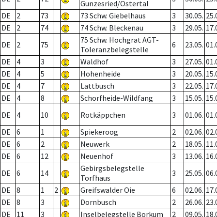
Gunzesried/Ostertal
DE
2
73
73 Schw. Giebelhaus
3
30.05.
25.
DE
2
74
74 Schw. Bleckenau
3
29.05.
17.
75 Schw. Hochgrat AGT-
DE
2
75
6
23.05.
01.
Toleranzbelegstelle
DE
4
3
Waldhof
3
27.05.
01.
DE
4
5
Hohenheide
3
20.05.
15.
DE
4
7
Lattbusch
3
22.05.
17.
DE
4
8
Schorfheide-Wildfang
3
15.05.
15.
DE
4
10
Rotkäppchen
3
01.06.
01.
DE
6
1
Spiekeroog
2
02.06.
02.
DE
6
2
Neuwerk
2
18.05.
11.
DE
6
12
Neuenhof
3
13.06.
16.
Gebirgsbelegstelle
DE
6
14
3
25.05.
06.
Torfhaus
DE
8
1
2
Greifswalder Oie
6
02.06.
17.
DE
8
3
Dornbusch
2
26.06.
23.
DE
11
3
Inselbelegstelle Borkum
2
09.05.
18.