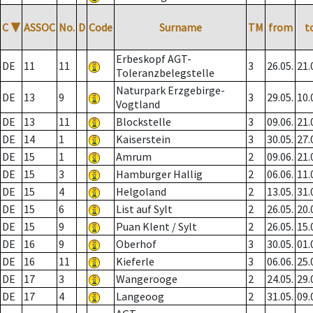
C
▼
ASSOC
No.
D
Code
Surname
TM
from
t
Erbeskopf AGT-
DE
11
11
3
26.05.
21.
Toleranzbelegstelle
Naturpark Erzgebirge-
DE
13
9
3
29.05.
10.
Vogtland
DE
13
11
Blockstelle
3
09.06.
21.
DE
14
1
Kaiserstein
3
30.05.
27.
DE
15
1
Amrum
2
09.06.
21.
DE
15
3
Hamburger Hallig
2
06.06.
11.
DE
15
4
Helgoland
2
13.05.
31.
DE
15
6
List auf Sylt
2
26.05.
20.
DE
15
9
Puan Klent / Sylt
2
26.05.
15.
DE
16
9
Oberhof
3
30.05.
01.
DE
16
11
Kieferle
3
06.06.
25.
DE
17
3
Wangerooge
2
24.05.
29.
DE
17
4
Langeoog
2
31.05.
09.