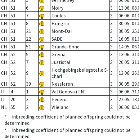
CH
51
5
Vermeilley
3
06.06.
01.
CH
51
6
Moiry
3
13.06.
08.
CH
51
7
Toules
3
06.06.
01.
CH
51
8
Hongrin
3
30.05.
01.
CH
51
21
Mont-Dar
3
30.05.
25.
CH
51
22
SADE
3
16.05.
01.
CH
51
51
Grande-Enne
3
14.05.
06.
CH
52
5
Greina
3
13.06.
31.
CH
52
7
Justistal
3
26.05.
31.
Hochgebirgsbelegstelle S-
CH
52
9
3
13.06.
26.
charl
CH
52
39
Nessleren
3
30.05.
29.
IT
4
1
Val Genova (TN)
3
06.06.
31.
IT
20
3
Pederü
3
27.05.
13.
NL
55
2
Vlieland
2
06.06.
05.
* ...
Inbreeding coefficient of planned offspring could not be
determined.
* ...
Inbreeding coefficient of planned offspring could not be
determined.