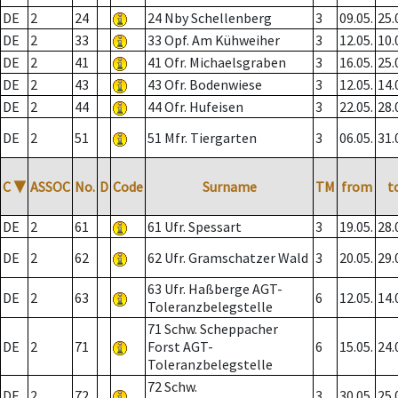
DE
2
24
24 Nby Schellenberg
3
09.05.
25.
DE
2
33
33 Opf. Am Kühweiher
3
12.05.
10.
DE
2
41
41 Ofr. Michaelsgraben
3
16.05.
25.
DE
2
43
43 Ofr. Bodenwiese
3
12.05.
14.
DE
2
44
44 Ofr. Hufeisen
3
22.05.
28.
DE
2
51
51 Mfr. Tiergarten
3
06.05.
31.
C
▼
ASSOC
No.
D
Code
Surname
TM
from
t
DE
2
61
61 Ufr. Spessart
3
19.05.
28.
DE
2
62
62 Ufr. Gramschatzer Wald
3
20.05.
29.
63 Ufr. Haßberge AGT-
DE
2
63
6
12.05.
14.
Toleranzbelegstelle
71 Schw. Scheppacher
DE
2
71
Forst AGT-
6
15.05.
24.
Toleranzbelegstelle
72 Schw.
DE
2
72
3
30.05.
25.