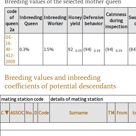
Breeding values
of the selected mother queen
code
Calmness
of
Inbreeding
Inbreeding
Honey
Defensive
Sw
during
queen
Queen
Worker
yield
behavior
inspection
2a
DE-
16-
40-
0.3%
1.5%
92
(94)
(94)
(8
0.35
0.39
0.39
412-
2009
Breeding values and inbreeding
coefficients of potential descendants
mating station code
details of mating station
C
▼
ASSOC
No.
D
Code
Surname
TM
from
t