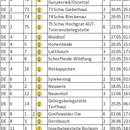
Gunzesried/Ostertal
DE
2
73
73 Schw. Giebelhaus
3
30.05.
25.
DE
2
74
74 Schw. Bleckenau
3
29.05.
17.
75 Schw. Hochgrat AGT-
DE
2
75
6
23.05.
01.
Toleranzbelegstelle
DE
4
3
Waldhof
3
27.05.
01.
DE
4
5
Hohenheide
3
20.05.
15.
DE
4
7
Lattbusch
3
22.05.
17.
DE
4
8
Schorfheide-Wildfang
3
15.05.
15.
DE
4
10
Rotkäppchen
3
01.06.
01.
DE
6
1
Spiekeroog
2
02.06.
02.
DE
6
2
Neuwerk
2
18.05.
11.
DE
6
12
Neuenhof
3
13.06.
16.
Gebirgsbelegstelle
DE
6
14
3
25.05.
06.
Torfhaus
DE
8
1
2
Greifswalder Oie
6
02.06.
17.
DE
8
3
Dornbusch
2
26.06.
23.
DE
11
3
Inselbelegstelle Borkum
2
09.05.
18.