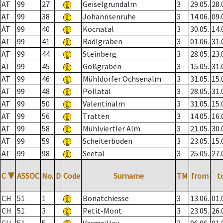
AT
99
27
Geiselgrundalm
3
29.05.
28.
AT
99
38
Johannsenruhe
3
14.06.
09.
AT
99
40
Kocnatal
3
30.05.
14.
AT
99
41
Radlgraben
3
01.06.
31.
AT
99
44
Steinberg
3
28.05.
23.
AT
99
45
Gößgraben
3
15.05.
31.
AT
99
46
Mühldorfer Ochsenalm
3
31.05.
15.
AT
99
48
Pöllatal
3
28.05.
31.
AT
99
50
Valentinalm
3
31.05.
15.
AT
99
56
Tratten
3
14.05.
16.
AT
99
58
Mühlviertler Alm
3
21.05.
30.
AT
99
59
Scheiterboden
3
23.05.
15.
AT
99
98
Seetal
3
25.05.
27.
C
▼
ASSOC
No.
D
Code
Surname
TM
from
t
CH
51
1
Bonatchiesse
3
13.06.
01.
CH
51
3
Petit-Mont
3
23.05.
26.