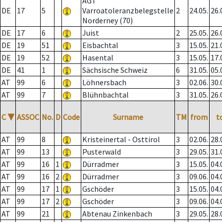
AGT
DE
17
5
Varroatoleranzbelegstelle
2
24.05.
26.
Norderney (70)
DE
17
6
Juist
2
25.05.
26.
DE
19
51
Eisbachtal
3
15.05.
21.
DE
19
52
Hasental
3
15.05.
17.
DE
41
1
Sächsische Schweiz
6
31.05.
05.
AT
99
6
Löhnersbach
3
02.06.
30.
AT
99
7
Blühnbachtal
3
31.05.
26.
C
▼
ASSOC
No.
D
Code
Surname
TM
from
t
AT
99
8
Kristeinertal - Osttirol
3
02.06.
28.
AT
99
13
Pusterwald
3
29.05.
31.
AT
99
16
1
Dürradmer
3
15.05.
04.
AT
99
16
2
Dürradmer
3
09.06.
04.
AT
99
17
1
Gschöder
3
15.05.
04.
AT
99
17
2
Gschöder
3
09.06.
04.
AT
99
21
Abtenau Zinkenbach
3
29.05.
28.