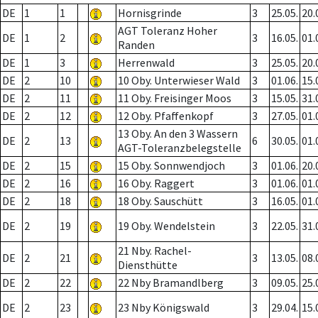
DE
1
1
Hornisgrinde
3
25.05.
20.
AGT Toleranz Hoher
DE
1
2
3
16.05.
01.
Randen
DE
1
3
Herrenwald
3
25.05.
20.
DE
2
10
10 Oby. Unterwieser Wald
3
01.06.
15.
DE
2
11
11 Oby. Freisinger Moos
3
15.05.
31.
DE
2
12
12 Oby. Pfaffenkopf
3
27.05.
01.
13 Oby. An den 3 Wassern
DE
2
13
6
30.05.
01.
AGT-Toleranzbelegstelle
DE
2
15
15 Oby. Sonnwendjoch
3
01.06.
20.
DE
2
16
16 Oby. Raggert
3
01.06.
01.
DE
2
18
18 Oby. Sauschütt
3
16.05.
01.
DE
2
19
19 Oby. Wendelstein
3
22.05.
31.
21 Nby. Rachel-
DE
2
21
3
13.05.
08.
Diensthütte
DE
2
22
22 Nby Bramandlberg
3
09.05.
25.
DE
2
23
23 Nby Königswald
3
29.04.
15.