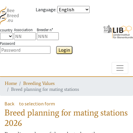
Language
:
Association
Breeder n°
country
Password
Login
Toggle
Home
Breeding Values
Breed planning for mating stations
Back
to selection form
Breed planning for mating stations
2026