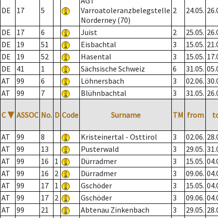
AGT
DE
17
5
Varroatoleranzbelegstelle
2
24.05.
26.
Norderney (70)
DE
17
6
Juist
2
25.05.
26.
DE
19
51
Eisbachtal
3
15.05.
21.
DE
19
52
Hasental
3
15.05.
17.
DE
41
1
Sächsische Schweiz
6
31.05.
05.
AT
99
6
Löhnersbach
3
02.06.
30.
AT
99
7
Blühnbachtal
3
31.05.
26.
C
▼
ASSOC
No.
D
Code
Surname
TM
from
t
AT
99
8
Kristeinertal - Osttirol
3
02.06.
28.
AT
99
13
Pusterwald
3
29.05.
31.
AT
99
16
1
Dürradmer
3
15.05.
04.
AT
99
16
2
Dürradmer
3
09.06.
04.
AT
99
17
1
Gschöder
3
15.05.
04.
AT
99
17
2
Gschöder
3
09.06.
04.
AT
99
21
Abtenau Zinkenbach
3
29.05.
28.