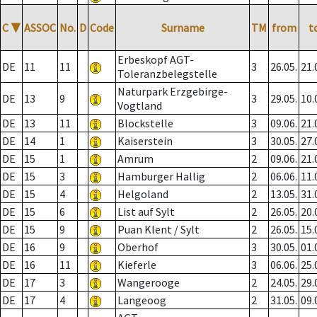
C
▼
ASSOC
No.
D
Code
Surname
TM
from
t
Erbeskopf AGT-
DE
11
11
3
26.05.
21.
Toleranzbelegstelle
Naturpark Erzgebirge-
DE
13
9
3
29.05.
10.
Vogtland
DE
13
11
Blockstelle
3
09.06.
21.
DE
14
1
Kaiserstein
3
30.05.
27.
DE
15
1
Amrum
2
09.06.
21.
DE
15
3
Hamburger Hallig
2
06.06.
11.
DE
15
4
Helgoland
2
13.05.
31.
DE
15
6
List auf Sylt
2
26.05.
20.
DE
15
9
Puan Klent / Sylt
2
26.05.
15.
DE
16
9
Oberhof
3
30.05.
01.
DE
16
11
Kieferle
3
06.06.
25.
DE
17
3
Wangerooge
2
24.05.
29.
DE
17
4
Langeoog
2
31.05.
09.