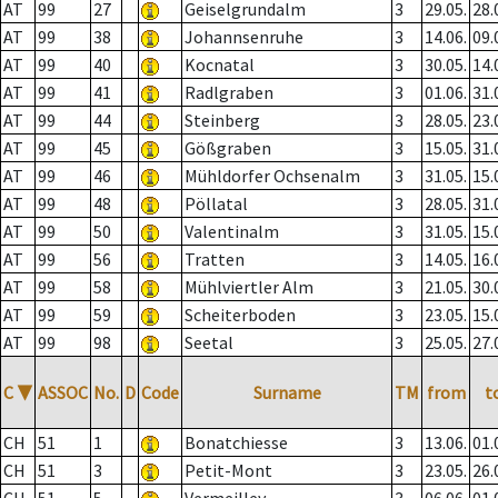
AT
99
27
Geiselgrundalm
3
29.05.
28.
AT
99
38
Johannsenruhe
3
14.06.
09.
AT
99
40
Kocnatal
3
30.05.
14.
AT
99
41
Radlgraben
3
01.06.
31.
AT
99
44
Steinberg
3
28.05.
23.
AT
99
45
Gößgraben
3
15.05.
31.
AT
99
46
Mühldorfer Ochsenalm
3
31.05.
15.
AT
99
48
Pöllatal
3
28.05.
31.
AT
99
50
Valentinalm
3
31.05.
15.
AT
99
56
Tratten
3
14.05.
16.
AT
99
58
Mühlviertler Alm
3
21.05.
30.
AT
99
59
Scheiterboden
3
23.05.
15.
AT
99
98
Seetal
3
25.05.
27.
C
▼
ASSOC
No.
D
Code
Surname
TM
from
t
CH
51
1
Bonatchiesse
3
13.06.
01.
CH
51
3
Petit-Mont
3
23.05.
26.