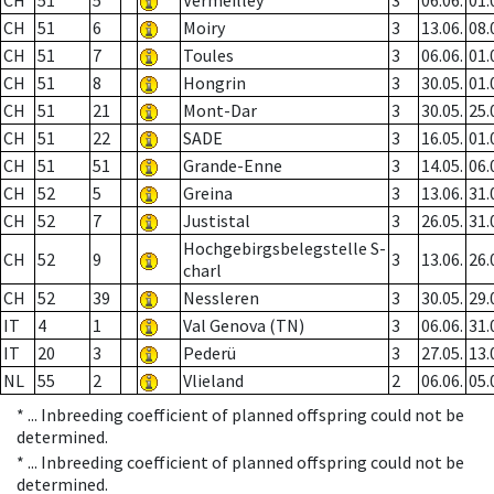
CH
51
5
Vermeilley
3
06.06.
01.
CH
51
6
Moiry
3
13.06.
08.
CH
51
7
Toules
3
06.06.
01.
CH
51
8
Hongrin
3
30.05.
01.
CH
51
21
Mont-Dar
3
30.05.
25.
CH
51
22
SADE
3
16.05.
01.
CH
51
51
Grande-Enne
3
14.05.
06.
CH
52
5
Greina
3
13.06.
31.
CH
52
7
Justistal
3
26.05.
31.
Hochgebirgsbelegstelle S-
CH
52
9
3
13.06.
26.
charl
CH
52
39
Nessleren
3
30.05.
29.
IT
4
1
Val Genova (TN)
3
06.06.
31.
IT
20
3
Pederü
3
27.05.
13.
NL
55
2
Vlieland
2
06.06.
05.
* ...
Inbreeding coefficient of planned offspring could not be
determined.
* ...
Inbreeding coefficient of planned offspring could not be
determined.