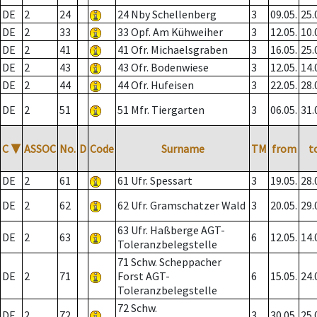
DE
2
24
24 Nby Schellenberg
3
09.05.
25.
DE
2
33
33 Opf. Am Kühweiher
3
12.05.
10.
DE
2
41
41 Ofr. Michaelsgraben
3
16.05.
25.
DE
2
43
43 Ofr. Bodenwiese
3
12.05.
14.
DE
2
44
44 Ofr. Hufeisen
3
22.05.
28.
DE
2
51
51 Mfr. Tiergarten
3
06.05.
31.
C
▼
ASSOC
No.
D
Code
Surname
TM
from
t
DE
2
61
61 Ufr. Spessart
3
19.05.
28.
DE
2
62
62 Ufr. Gramschatzer Wald
3
20.05.
29.
63 Ufr. Haßberge AGT-
DE
2
63
6
12.05.
14.
Toleranzbelegstelle
71 Schw. Scheppacher
DE
2
71
Forst AGT-
6
15.05.
24.
Toleranzbelegstelle
72 Schw.
DE
2
72
3
30.05.
25.