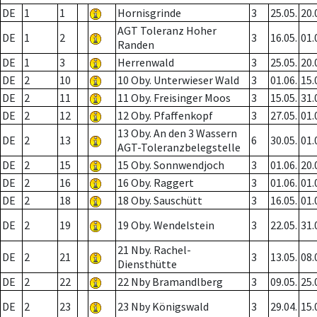
DE
1
1
Hornisgrinde
3
25.05.
20.
AGT Toleranz Hoher
DE
1
2
3
16.05.
01.
Randen
DE
1
3
Herrenwald
3
25.05.
20.
DE
2
10
10 Oby. Unterwieser Wald
3
01.06.
15.
DE
2
11
11 Oby. Freisinger Moos
3
15.05.
31.
DE
2
12
12 Oby. Pfaffenkopf
3
27.05.
01.
13 Oby. An den 3 Wassern
DE
2
13
6
30.05.
01.
AGT-Toleranzbelegstelle
DE
2
15
15 Oby. Sonnwendjoch
3
01.06.
20.
DE
2
16
16 Oby. Raggert
3
01.06.
01.
DE
2
18
18 Oby. Sauschütt
3
16.05.
01.
DE
2
19
19 Oby. Wendelstein
3
22.05.
31.
21 Nby. Rachel-
DE
2
21
3
13.05.
08.
Diensthütte
DE
2
22
22 Nby Bramandlberg
3
09.05.
25.
DE
2
23
23 Nby Königswald
3
29.04.
15.