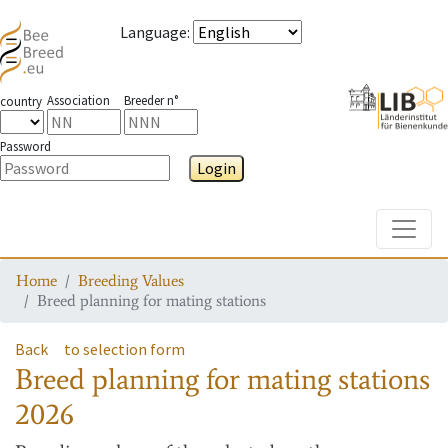
Language
:
Association
Breeder n°
country
Password
Login
Toggle
Home
Breeding Values
Breed planning for mating stations
Back
to selection form
Breed planning for mating stations
2026