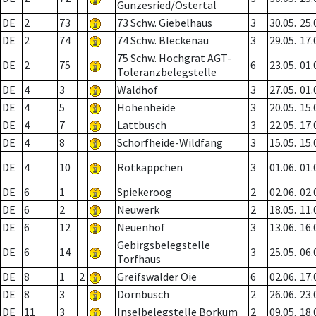
Gunzesried/Ostertal
DE
2
73
73 Schw. Giebelhaus
3
30.05.
25.
DE
2
74
74 Schw. Bleckenau
3
29.05.
17.
75 Schw. Hochgrat AGT-
DE
2
75
6
23.05.
01.
Toleranzbelegstelle
DE
4
3
Waldhof
3
27.05.
01.
DE
4
5
Hohenheide
3
20.05.
15.
DE
4
7
Lattbusch
3
22.05.
17.
DE
4
8
Schorfheide-Wildfang
3
15.05.
15.
DE
4
10
Rotkäppchen
3
01.06.
01.
DE
6
1
Spiekeroog
2
02.06.
02.
DE
6
2
Neuwerk
2
18.05.
11.
DE
6
12
Neuenhof
3
13.06.
16.
Gebirgsbelegstelle
DE
6
14
3
25.05.
06.
Torfhaus
DE
8
1
2
Greifswalder Oie
6
02.06.
17.
DE
8
3
Dornbusch
2
26.06.
23.
DE
11
3
Inselbelegstelle Borkum
2
09.05.
18.