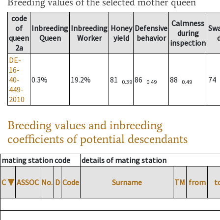
Breeding values
of the selected mother queen
code
Calmness
of
Inbreeding
Inbreeding
Honey
Defensive
Sw
during
queen
Queen
Worker
yield
behavior
inspection
2a
DE-
16-
40-
0.3%
19.2%
81
86
88
74
0.39
0.49
0.49
449-
2010
Breeding values and inbreeding
coefficients of potential descendants
mating station code
details of mating station
C
▼
ASSOC
No.
D
Code
Surname
TM
from
t