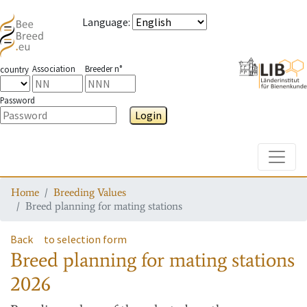
Language
:
Association
Breeder n°
country
Password
Login
Toggle
Home
Breeding Values
Breed planning for mating stations
Back
to selection form
Breed planning for mating stations
2026