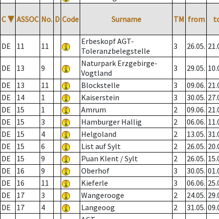
C
▼
ASSOC
No.
D
Code
Surname
TM
from
t
Erbeskopf AGT-
DE
11
11
3
26.05.
21.
Toleranzbelegstelle
Naturpark Erzgebirge-
DE
13
9
3
29.05.
10.
Vogtland
DE
13
11
Blockstelle
3
09.06.
21.
DE
14
1
Kaiserstein
3
30.05.
27.
DE
15
1
Amrum
2
09.06.
21.
DE
15
3
Hamburger Hallig
2
06.06.
11.
DE
15
4
Helgoland
2
13.05.
31.
DE
15
6
List auf Sylt
2
26.05.
20.
DE
15
9
Puan Klent / Sylt
2
26.05.
15.
DE
16
9
Oberhof
3
30.05.
01.
DE
16
11
Kieferle
3
06.06.
25.
DE
17
3
Wangerooge
2
24.05.
29.
DE
17
4
Langeoog
2
31.05.
09.