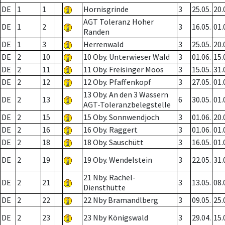
DE
1
1
Hornisgrinde
3
25.05.
20.
AGT Toleranz Hoher
DE
1
2
3
16.05.
01.
Randen
DE
1
3
Herrenwald
3
25.05.
20.
DE
2
10
10 Oby. Unterwieser Wald
3
01.06.
15.
DE
2
11
11 Oby. Freisinger Moos
3
15.05.
31.
DE
2
12
12 Oby. Pfaffenkopf
3
27.05.
01.
13 Oby. An den 3 Wassern
DE
2
13
6
30.05.
01.
AGT-Toleranzbelegstelle
DE
2
15
15 Oby. Sonnwendjoch
3
01.06.
20.
DE
2
16
16 Oby. Raggert
3
01.06.
01.
DE
2
18
18 Oby. Sauschütt
3
16.05.
01.
DE
2
19
19 Oby. Wendelstein
3
22.05.
31.
21 Nby. Rachel-
DE
2
21
3
13.05.
08.
Diensthütte
DE
2
22
22 Nby Bramandlberg
3
09.05.
25.
DE
2
23
23 Nby Königswald
3
29.04.
15.