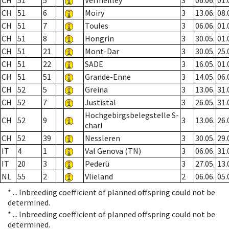
CH
51
5
Vermeilley
3
06.06.
01.
CH
51
6
Moiry
3
13.06.
08.
CH
51
7
Toules
3
06.06.
01.
CH
51
8
Hongrin
3
30.05.
01.
CH
51
21
Mont-Dar
3
30.05.
25.
CH
51
22
SADE
3
16.05.
01.
CH
51
51
Grande-Enne
3
14.05.
06.
CH
52
5
Greina
3
13.06.
31.
CH
52
7
Justistal
3
26.05.
31.
Hochgebirgsbelegstelle S-
CH
52
9
3
13.06.
26.
charl
CH
52
39
Nessleren
3
30.05.
29.
IT
4
1
Val Genova (TN)
3
06.06.
31.
IT
20
3
Pederü
3
27.05.
13.
NL
55
2
Vlieland
2
06.06.
05.
* ...
Inbreeding coefficient of planned offspring could not be
determined.
* ...
Inbreeding coefficient of planned offspring could not be
determined.