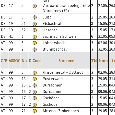
AGT
DE
17
5
Varroatoleranzbelegstelle
2
24.05.
26.
Norderney (70)
DE
17
6
Juist
2
25.05.
26.
DE
19
51
Eisbachtal
3
15.05.
21.
DE
19
52
Hasental
3
15.05.
17.
DE
41
1
Sächsische Schweiz
6
31.05.
05.
AT
99
6
Löhnersbach
3
02.06.
30.
AT
99
7
Blühnbachtal
3
31.05.
26.
C
▼
ASSOC
No.
D
Code
Surname
TM
from
t
AT
99
8
Kristeinertal - Osttirol
3
02.06.
28.
AT
99
13
Pusterwald
3
29.05.
31.
AT
99
16
1
Dürradmer
3
15.05.
04.
AT
99
16
2
Dürradmer
3
09.06.
04.
AT
99
17
1
Gschöder
3
15.05.
04.
AT
99
17
2
Gschöder
3
09.06.
04.
AT
99
21
Abtenau Zinkenbach
3
29.05.
28.