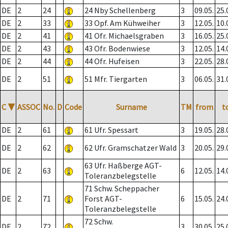
DE
2
24
24 Nby Schellenberg
3
09.05.
25.
DE
2
33
33 Opf. Am Kühweiher
3
12.05.
10.
DE
2
41
41 Ofr. Michaelsgraben
3
16.05.
25.
DE
2
43
43 Ofr. Bodenwiese
3
12.05.
14.
DE
2
44
44 Ofr. Hufeisen
3
22.05.
28.
DE
2
51
51 Mfr. Tiergarten
3
06.05.
31.
C
▼
ASSOC
No.
D
Code
Surname
TM
from
t
DE
2
61
61 Ufr. Spessart
3
19.05.
28.
DE
2
62
62 Ufr. Gramschatzer Wald
3
20.05.
29.
63 Ufr. Haßberge AGT-
DE
2
63
6
12.05.
14.
Toleranzbelegstelle
71 Schw. Scheppacher
DE
2
71
Forst AGT-
6
15.05.
24.
Toleranzbelegstelle
72 Schw.
DE
2
72
3
30.05.
25.