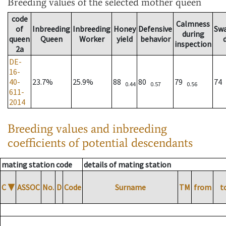
Breeding values
of the selected mother queen
code
Calmness
of
Inbreeding
Inbreeding
Honey
Defensive
Sw
during
queen
Queen
Worker
yield
behavior
inspection
2a
DE-
16-
40-
23.7%
25.9%
88
80
79
74
0.44
0.57
0.56
611-
2014
Breeding values and inbreeding
coefficients of potential descendants
mating station code
details of mating station
C
▼
ASSOC
No.
D
Code
Surname
TM
from
t