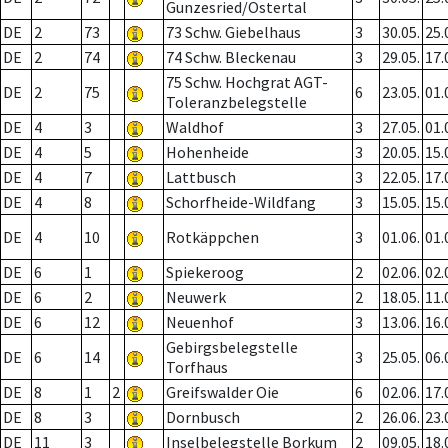
Gunzesried/Ostertal
DE
2
73
73 Schw. Giebelhaus
3
30.05.
25.
DE
2
74
74 Schw. Bleckenau
3
29.05.
17.
75 Schw. Hochgrat AGT-
DE
2
75
6
23.05.
01.
Toleranzbelegstelle
DE
4
3
Waldhof
3
27.05.
01.
DE
4
5
Hohenheide
3
20.05.
15.
DE
4
7
Lattbusch
3
22.05.
17.
DE
4
8
Schorfheide-Wildfang
3
15.05.
15.
DE
4
10
Rotkäppchen
3
01.06.
01.
DE
6
1
Spiekeroog
2
02.06.
02.
DE
6
2
Neuwerk
2
18.05.
11.
DE
6
12
Neuenhof
3
13.06.
16.
Gebirgsbelegstelle
DE
6
14
3
25.05.
06.
Torfhaus
DE
8
1
2
Greifswalder Oie
6
02.06.
17.
DE
8
3
Dornbusch
2
26.06.
23.
DE
11
3
Inselbelegstelle Borkum
2
09.05.
18.