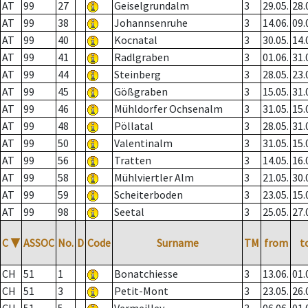
AT
99
27
Geiselgrundalm
3
29.05.
28.
AT
99
38
Johannsenruhe
3
14.06.
09.
AT
99
40
Kocnatal
3
30.05.
14.
AT
99
41
Radlgraben
3
01.06.
31.
AT
99
44
Steinberg
3
28.05.
23.
AT
99
45
Gößgraben
3
15.05.
31.
AT
99
46
Mühldorfer Ochsenalm
3
31.05.
15.
AT
99
48
Pöllatal
3
28.05.
31.
AT
99
50
Valentinalm
3
31.05.
15.
AT
99
56
Tratten
3
14.05.
16.
AT
99
58
Mühlviertler Alm
3
21.05.
30.
AT
99
59
Scheiterboden
3
23.05.
15.
AT
99
98
Seetal
3
25.05.
27.
C
▼
ASSOC
No.
D
Code
Surname
TM
from
t
CH
51
1
Bonatchiesse
3
13.06.
01.
CH
51
3
Petit-Mont
3
23.05.
26.