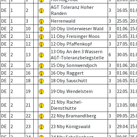
AGT Toleranz Hoher
DE
1
2
3
16.05.
01.
Randen
DE
1
3
Herrenwald
3
25.05.
20.
DE
2
10
10 Oby. Unterwieser Wald
3
01.06.
15.
DE
2
11
11 Oby. Freisinger Moos
3
15.05.
31.
DE
2
12
12 Oby. Pfaffenkopf
3
27.05.
01.
13 Oby. An den 3 Wassern
DE
2
13
6
30.05.
01.
AGT-Toleranzbelegstelle
DE
2
15
15 Oby. Sonnwendjoch
3
01.06.
20.
DE
2
16
16 Oby. Raggert
3
01.06.
01.
DE
2
18
18 Oby. Sauschütt
3
16.05.
01.
DE
2
19
19 Oby. Wendelstein
3
22.05.
31.
21 Nby. Rachel-
DE
2
21
3
13.05.
08.
Diensthütte
DE
2
22
22 Nby Bramandlberg
3
09.05.
25.
DE
2
23
23 Nby Königswald
3
29.04.
15.