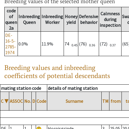
Breeding values
of the selected mother queen
code
Calmness
of
Inbreeding
Inbreeding
Honey
Defensive
Sw
during
queen
Queen
Worker
yield
behavior
inspection
2a
DE-
16-5-
0.0%
11.9%
74
(76)
(72)
(6
0.45
0.36
0.37
2785-
1974
Breeding values and inbreeding
coefficients of potential descendants
mating station code
details of mating station
C
▼
ASSOC
No.
D
Code
Surname
TM
from
t
DE
1
1
Hornisgrinde
3
25.05.
20.