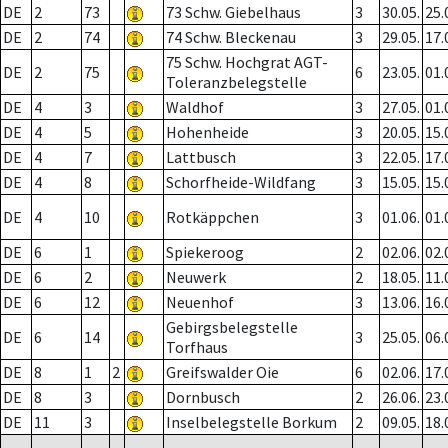
DE
2
73
73 Schw. Giebelhaus
3
30.05.
25.
DE
2
74
74 Schw. Bleckenau
3
29.05.
17.
75 Schw. Hochgrat AGT-
DE
2
75
6
23.05.
01.
Toleranzbelegstelle
DE
4
3
Waldhof
3
27.05.
01.
DE
4
5
Hohenheide
3
20.05.
15.
DE
4
7
Lattbusch
3
22.05.
17.
DE
4
8
Schorfheide-Wildfang
3
15.05.
15.
DE
4
10
Rotkäppchen
3
01.06.
01.
DE
6
1
Spiekeroog
2
02.06.
02.
DE
6
2
Neuwerk
2
18.05.
11.
DE
6
12
Neuenhof
3
13.06.
16.
Gebirgsbelegstelle
DE
6
14
3
25.05.
06.
Torfhaus
DE
8
1
2
Greifswalder Oie
6
02.06.
17.
DE
8
3
Dornbusch
2
26.06.
23.
DE
11
3
Inselbelegstelle Borkum
2
09.05.
18.