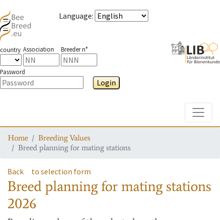
Language
:
Association
Breeder n°
country
Password
Login
Toggle
Home
Breeding Values
Breed planning for mating stations
Back
to selection form
Breed planning for mating stations
2026