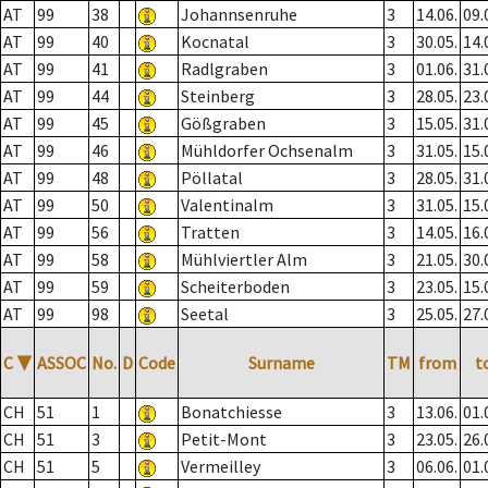
AT
99
38
Johannsenruhe
3
14.06.
09.
AT
99
40
Kocnatal
3
30.05.
14.
AT
99
41
Radlgraben
3
01.06.
31.
AT
99
44
Steinberg
3
28.05.
23.
AT
99
45
Gößgraben
3
15.05.
31.
AT
99
46
Mühldorfer Ochsenalm
3
31.05.
15.
AT
99
48
Pöllatal
3
28.05.
31.
AT
99
50
Valentinalm
3
31.05.
15.
AT
99
56
Tratten
3
14.05.
16.
AT
99
58
Mühlviertler Alm
3
21.05.
30.
AT
99
59
Scheiterboden
3
23.05.
15.
AT
99
98
Seetal
3
25.05.
27.
C
▼
ASSOC
No.
D
Code
Surname
TM
from
t
CH
51
1
Bonatchiesse
3
13.06.
01.
CH
51
3
Petit-Mont
3
23.05.
26.
CH
51
5
Vermeilley
3
06.06.
01.