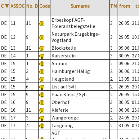
C
▼
ASSOC
No.
D
Code
Surname
TM
from
t
Erbeskopf AGT-
DE
11
11
3
26.05.
21.
Toleranzbelegstelle
Naturpark Erzgebirge-
DE
13
9
3
29.05.
10.
Vogtland
DE
13
11
Blockstelle
3
09.06.
21.
DE
14
1
Kaiserstein
3
30.05.
27.
DE
15
1
Amrum
2
09.06.
21.
DE
15
3
Hamburger Hallig
2
06.06.
11.
DE
15
4
Helgoland
2
13.05.
31.
DE
15
6
List auf Sylt
2
26.05.
20.
DE
15
9
Puan Klent / Sylt
2
26.05.
15.
DE
16
9
Oberhof
3
30.05.
01.
DE
16
11
Kieferle
3
06.06.
25.
DE
17
3
Wangerooge
2
24.05.
29.
DE
17
4
Langeoog
2
31.05.
09.
AGT