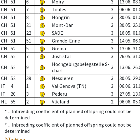
CH
51
6
Moiry
3
13.06.
08.
CH
51
7
Toules
3
06.06.
01.
CH
51
8
Hongrin
3
30.05.
01.
CH
51
21
Mont-Dar
3
30.05.
25.
CH
51
22
SADE
3
16.05.
01.
CH
51
51
Grande-Enne
3
14.05.
06.
CH
52
5
Greina
3
13.06.
31.
CH
52
7
Justistal
3
26.05.
31.
Hochgebirgsbelegstelle S-
CH
52
9
3
13.06.
26.
charl
CH
52
39
Nessleren
3
30.05.
29.
IT
4
1
Val Genova (TN)
3
06.06.
31.
IT
20
3
Pederü
3
27.05.
13.
NL
55
2
Vlieland
2
06.06.
05.
* ...
Inbreeding coefficient of planned offspring could not be
determined.
* ...
Inbreeding coefficient of planned offspring could not be
determined.