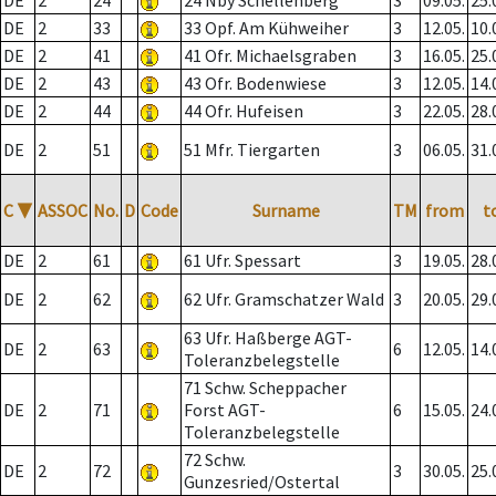
DE
2
24
24 Nby Schellenberg
3
09.05.
25.
DE
2
33
33 Opf. Am Kühweiher
3
12.05.
10.
DE
2
41
41 Ofr. Michaelsgraben
3
16.05.
25.
DE
2
43
43 Ofr. Bodenwiese
3
12.05.
14.
DE
2
44
44 Ofr. Hufeisen
3
22.05.
28.
DE
2
51
51 Mfr. Tiergarten
3
06.05.
31.
C
▼
ASSOC
No.
D
Code
Surname
TM
from
t
DE
2
61
61 Ufr. Spessart
3
19.05.
28.
DE
2
62
62 Ufr. Gramschatzer Wald
3
20.05.
29.
63 Ufr. Haßberge AGT-
DE
2
63
6
12.05.
14.
Toleranzbelegstelle
71 Schw. Scheppacher
DE
2
71
Forst AGT-
6
15.05.
24.
Toleranzbelegstelle
72 Schw.
DE
2
72
3
30.05.
25.
Gunzesried/Ostertal