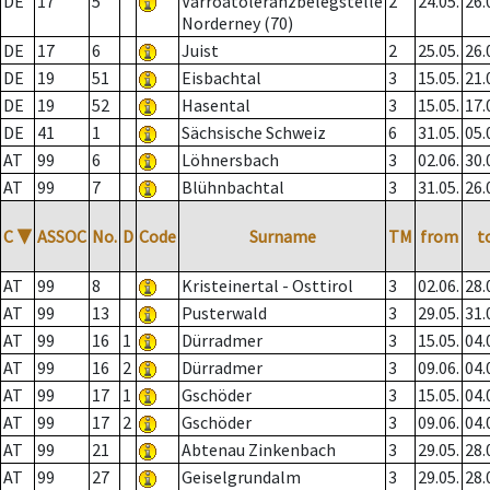
DE
17
5
Varroatoleranzbelegstelle
2
24.05.
26.
Norderney (70)
DE
17
6
Juist
2
25.05.
26.
DE
19
51
Eisbachtal
3
15.05.
21.
DE
19
52
Hasental
3
15.05.
17.
DE
41
1
Sächsische Schweiz
6
31.05.
05.
AT
99
6
Löhnersbach
3
02.06.
30.
AT
99
7
Blühnbachtal
3
31.05.
26.
C
▼
ASSOC
No.
D
Code
Surname
TM
from
t
AT
99
8
Kristeinertal - Osttirol
3
02.06.
28.
AT
99
13
Pusterwald
3
29.05.
31.
AT
99
16
1
Dürradmer
3
15.05.
04.
AT
99
16
2
Dürradmer
3
09.06.
04.
AT
99
17
1
Gschöder
3
15.05.
04.
AT
99
17
2
Gschöder
3
09.06.
04.
AT
99
21
Abtenau Zinkenbach
3
29.05.
28.
AT
99
27
Geiselgrundalm
3
29.05.
28.