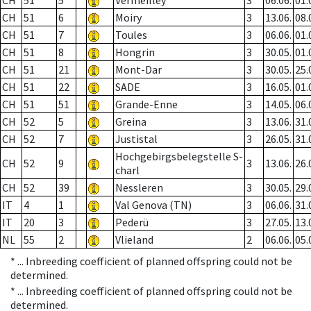
CH
51
5
Vermeilley
3
06.06.
01.
CH
51
6
Moiry
3
13.06.
08.
CH
51
7
Toules
3
06.06.
01.
CH
51
8
Hongrin
3
30.05.
01.
CH
51
21
Mont-Dar
3
30.05.
25.
CH
51
22
SADE
3
16.05.
01.
CH
51
51
Grande-Enne
3
14.05.
06.
CH
52
5
Greina
3
13.06.
31.
CH
52
7
Justistal
3
26.05.
31.
Hochgebirgsbelegstelle S-
CH
52
9
3
13.06.
26.
charl
CH
52
39
Nessleren
3
30.05.
29.
IT
4
1
Val Genova (TN)
3
06.06.
31.
IT
20
3
Pederü
3
27.05.
13.
NL
55
2
Vlieland
2
06.06.
05.
* ...
Inbreeding coefficient of planned offspring could not be
determined.
* ...
Inbreeding coefficient of planned offspring could not be
determined.