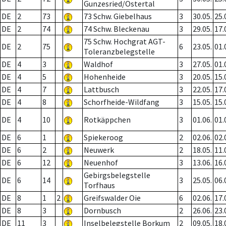
Gunzesried/Ostertal
DE
2
73
73 Schw. Giebelhaus
3
30.05.
25.
DE
2
74
74 Schw. Bleckenau
3
29.05.
17.
75 Schw. Hochgrat AGT-
DE
2
75
6
23.05.
01.
Toleranzbelegstelle
DE
4
3
Waldhof
3
27.05.
01.
DE
4
5
Hohenheide
3
20.05.
15.
DE
4
7
Lattbusch
3
22.05.
17.
DE
4
8
Schorfheide-Wildfang
3
15.05.
15.
DE
4
10
Rotkäppchen
3
01.06.
01.
DE
6
1
Spiekeroog
2
02.06.
02.
DE
6
2
Neuwerk
2
18.05.
11.
DE
6
12
Neuenhof
3
13.06.
16.
Gebirgsbelegstelle
DE
6
14
3
25.05.
06.
Torfhaus
DE
8
1
2
Greifswalder Oie
6
02.06.
17.
DE
8
3
Dornbusch
2
26.06.
23.
DE
11
3
Inselbelegstelle Borkum
2
09.05.
18.