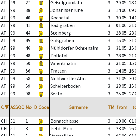
AT
99
27
Geiselgrundalm
3
29.05.
28.
AT
99
38
Johannsenruhe
3
14.06.
09.
AT
99
40
Kocnatal
3
30.05.
14.
AT
99
41
Radlgraben
3
01.06.
31.
AT
99
44
Steinberg
3
28.05.
23.
AT
99
45
Gößgraben
3
15.05.
31.
AT
99
46
Mühldorfer Ochsenalm
3
31.05.
15.
AT
99
48
Pöllatal
3
28.05.
31.
AT
99
50
Valentinalm
3
31.05.
15.
AT
99
56
Tratten
3
14.05.
16.
AT
99
58
Mühlviertler Alm
3
21.05.
30.
AT
99
59
Scheiterboden
3
23.05.
15.
AT
99
98
Seetal
3
25.05.
27.
C
▼
ASSOC
No.
D
Code
Surname
TM
from
t
CH
51
1
Bonatchiesse
3
13.06.
01.
CH
51
3
Petit-Mont
3
23.05.
26.