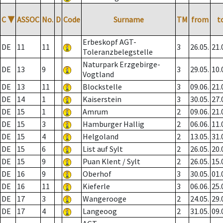
C
▼
ASSOC
No.
D
Code
Surname
TM
from
t
Erbeskopf AGT-
DE
11
11
3
26.05.
21.
Toleranzbelegstelle
Naturpark Erzgebirge-
DE
13
9
3
29.05.
10.
Vogtland
DE
13
11
Blockstelle
3
09.06.
21.
DE
14
1
Kaiserstein
3
30.05.
27.
DE
15
1
Amrum
2
09.06.
21.
DE
15
3
Hamburger Hallig
2
06.06.
11.
DE
15
4
Helgoland
2
13.05.
31.
DE
15
6
List auf Sylt
2
26.05.
20.
DE
15
9
Puan Klent / Sylt
2
26.05.
15.
DE
16
9
Oberhof
3
30.05.
01.
DE
16
11
Kieferle
3
06.06.
25.
DE
17
3
Wangerooge
2
24.05.
29.
DE
17
4
Langeoog
2
31.05.
09.