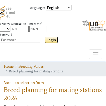
Language
:
Association
Breeder n°
country
Password
Login
Toggle
Home
Breeding Values
Breed planning for mating stations
Back
to selection form
Breed planning for mating stations
2026