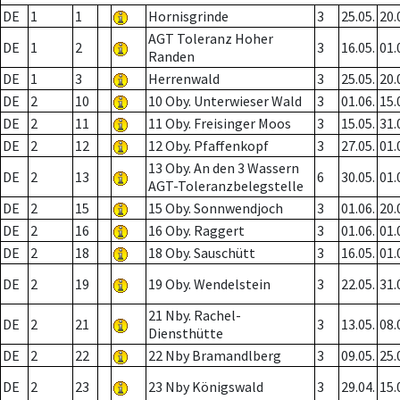
DE
1
1
Hornisgrinde
3
25.05.
20.
AGT Toleranz Hoher
DE
1
2
3
16.05.
01.
Randen
DE
1
3
Herrenwald
3
25.05.
20.
DE
2
10
10 Oby. Unterwieser Wald
3
01.06.
15.
DE
2
11
11 Oby. Freisinger Moos
3
15.05.
31.
DE
2
12
12 Oby. Pfaffenkopf
3
27.05.
01.
13 Oby. An den 3 Wassern
DE
2
13
6
30.05.
01.
AGT-Toleranzbelegstelle
DE
2
15
15 Oby. Sonnwendjoch
3
01.06.
20.
DE
2
16
16 Oby. Raggert
3
01.06.
01.
DE
2
18
18 Oby. Sauschütt
3
16.05.
01.
DE
2
19
19 Oby. Wendelstein
3
22.05.
31.
21 Nby. Rachel-
DE
2
21
3
13.05.
08.
Diensthütte
DE
2
22
22 Nby Bramandlberg
3
09.05.
25.
DE
2
23
23 Nby Königswald
3
29.04.
15.