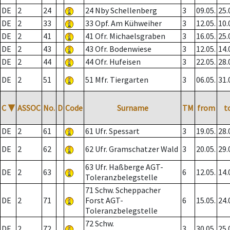
DE
2
24
24 Nby Schellenberg
3
09.05.
25.
DE
2
33
33 Opf. Am Kühweiher
3
12.05.
10.
DE
2
41
41 Ofr. Michaelsgraben
3
16.05.
25.
DE
2
43
43 Ofr. Bodenwiese
3
12.05.
14.
DE
2
44
44 Ofr. Hufeisen
3
22.05.
28.
DE
2
51
51 Mfr. Tiergarten
3
06.05.
31.
C
▼
ASSOC
No.
D
Code
Surname
TM
from
t
DE
2
61
61 Ufr. Spessart
3
19.05.
28.
DE
2
62
62 Ufr. Gramschatzer Wald
3
20.05.
29.
63 Ufr. Haßberge AGT-
DE
2
63
6
12.05.
14.
Toleranzbelegstelle
71 Schw. Scheppacher
DE
2
71
Forst AGT-
6
15.05.
24.
Toleranzbelegstelle
72 Schw.
DE
2
72
3
30.05.
25.