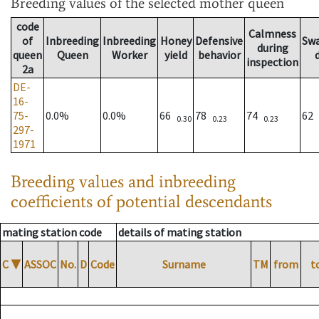
Breeding values
of the selected mother queen
code
Calmness
of
Inbreeding
Inbreeding
Honey
Defensive
Sw
during
queen
Queen
Worker
yield
behavior
inspection
2a
DE-
16-
75-
0.0%
0.0%
66
78
74
62
0.30
0.23
0.23
297-
1971
Breeding values and inbreeding
coefficients of potential descendants
mating station code
details of mating station
C
▼
ASSOC
No.
D
Code
Surname
TM
from
t