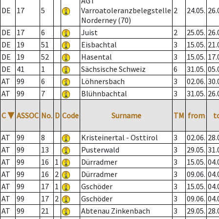
AGT
DE
17
5
Varroatoleranzbelegstelle
2
24.05.
26.
Norderney (70)
DE
17
6
Juist
2
25.05.
26.
DE
19
51
Eisbachtal
3
15.05.
21.
DE
19
52
Hasental
3
15.05.
17.
DE
41
1
Sächsische Schweiz
6
31.05.
05.
AT
99
6
Löhnersbach
3
02.06.
30.
AT
99
7
Blühnbachtal
3
31.05.
26.
C
▼
ASSOC
No.
D
Code
Surname
TM
from
t
AT
99
8
Kristeinertal - Osttirol
3
02.06.
28.
AT
99
13
Pusterwald
3
29.05.
31.
AT
99
16
1
Dürradmer
3
15.05.
04.
AT
99
16
2
Dürradmer
3
09.06.
04.
AT
99
17
1
Gschöder
3
15.05.
04.
AT
99
17
2
Gschöder
3
09.06.
04.
AT
99
21
Abtenau Zinkenbach
3
29.05.
28.