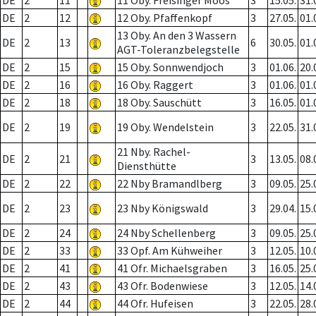
DE
2
11
11 Oby. Freisinger Moos
3
15.05.
31.
DE
2
12
12 Oby. Pfaffenkopf
3
27.05.
01.
13 Oby. An den 3 Wassern
DE
2
13
6
30.05.
01.
AGT-Toleranzbelegstelle
DE
2
15
15 Oby. Sonnwendjoch
3
01.06.
20.
DE
2
16
16 Oby. Raggert
3
01.06.
01.
DE
2
18
18 Oby. Sauschütt
3
16.05.
01.
DE
2
19
19 Oby. Wendelstein
3
22.05.
31.
21 Nby. Rachel-
DE
2
21
3
13.05.
08.
Diensthütte
DE
2
22
22 Nby Bramandlberg
3
09.05.
25.
DE
2
23
23 Nby Königswald
3
29.04.
15.
DE
2
24
24 Nby Schellenberg
3
09.05.
25.
DE
2
33
33 Opf. Am Kühweiher
3
12.05.
10.
DE
2
41
41 Ofr. Michaelsgraben
3
16.05.
25.
DE
2
43
43 Ofr. Bodenwiese
3
12.05.
14.
DE
2
44
44 Ofr. Hufeisen
3
22.05.
28.