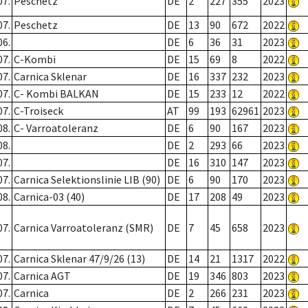
07.
Peschetz
DE
2
227
355
2023
07.
Peschetz
DE
13
90
672
2022
06.
DE
6
36
31
2023
07.
C-Kombi
DE
15
69
8
2022
07.
Carnica Sklenar
DE
16
337
232
2023
07.
C- Kombi BALKAN
DE
15
233
12
2022
07.
C-Troiseck
AT
99
193
62961
2023
08.
C- Varroatoleranz
DE
6
90
167
2023
08.
DE
2
293
66
2023
07.
DE
16
310
147
2023
07.
Carnica Selektionslinie LIB (90)
DE
6
90
170
2023
08.
Carnica-03 (40)
DE
17
208
49
2023
07.
Carnica Varroatoleranz (SMR)
DE
7
45
658
2023
07.
Carnica Sklenar 47/9/26 (13)
DE
14
21
1317
2022
07.
Carnica AGT
DE
19
346
803
2023
07.
Carnica
DE
2
266
231
2023