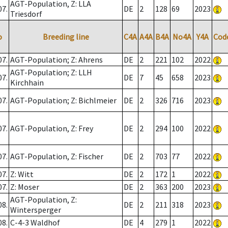
AGT-Population, Z: LLA
07.
DE
2
128
69
2023
Triesdorf
o
Breeding line
C4A
A4A
B4A
No4A
Y4A
Cod
07.
AGT-Population; Z: Ahrens
DE
2
221
102
2022
AGT-Population; Z: LLH
07.
DE
7
45
658
2023
Kirchhain
07.
AGT-Population; Z: Bichlmeier
DE
2
326
716
2023
07.
AGT-Population, Z: Frey
DE
2
294
100
2022
07.
AGT-Population, Z: Fischer
DE
2
703
77
2022
07.
Z: Witt
DE
2
172
1
2022
07.
Z: Moser
DE
2
363
200
2023
AGT-Population, Z:
08.
DE
2
211
318
2023
Wintersperger
08.
C-4-3 Waldhof
DE
4
279
1
2022