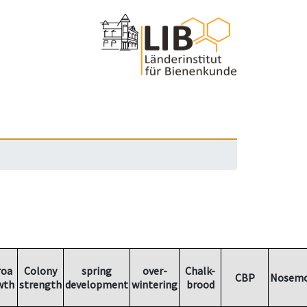
roa
Colony
spring
over-
Chalk-
CBP
Nosemo
wth
strength
development
wintering
brood