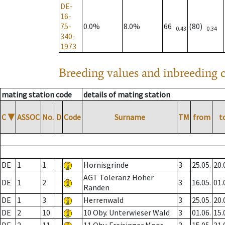
DE-
16-
75-
0.0%
8.0%
66
(80)
0.43
0.34
340-
1973
Breeding values and inbreeding c
mating station code
details of mating station
C
▼
ASSOC
No.
D
Code
Surname
TM
from
t
DE
1
1
Hornisgrinde
3
25.05.
20.
AGT Toleranz Hoher
DE
1
2
3
16.05.
01.
Randen
DE
1
3
Herrenwald
3
25.05.
20.
DE
2
10
10 Oby. Unterwieser Wald
3
01.06.
15.