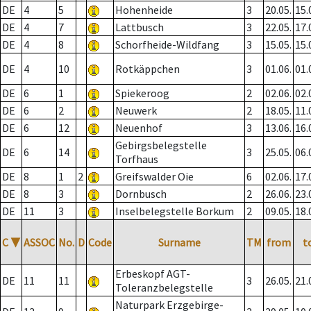
DE
4
5
Hohenheide
3
20.05.
15.
DE
4
7
Lattbusch
3
22.05.
17.
DE
4
8
Schorfheide-Wildfang
3
15.05.
15.
DE
4
10
Rotkäppchen
3
01.06.
01.
DE
6
1
Spiekeroog
2
02.06.
02.
DE
6
2
Neuwerk
2
18.05.
11.
DE
6
12
Neuenhof
3
13.06.
16.
Gebirgsbelegstelle
DE
6
14
3
25.05.
06.
Torfhaus
DE
8
1
2
Greifswalder Oie
6
02.06.
17.
DE
8
3
Dornbusch
2
26.06.
23.
DE
11
3
Inselbelegstelle Borkum
2
09.05.
18.
C
▼
ASSOC
No.
D
Code
Surname
TM
from
t
Erbeskopf AGT-
DE
11
11
3
26.05.
21.
Toleranzbelegstelle
Naturpark Erzgebirge-