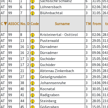
DE
41
1
Sächsische Schweiz
6
31.05.
05.
AT
99
6
Löhnersbach
3
02.06.
30.
AT
99
7
Blühnbachtal
3
31.05.
26.
C
▼
ASSOC
No.
D
Code
Surname
TM
from
t
AT
99
8
Kristeinertal - Osttirol
3
02.06.
28.
AT
99
13
Pusterwald
3
29.05.
31.
AT
99
16
1
Dürradmer
3
15.05.
04.
AT
99
16
2
Dürradmer
3
09.06.
04.
AT
99
17
1
Gschöder
3
15.05.
04.
AT
99
17
2
Gschöder
3
09.06.
04.
AT
99
21
Abtenau Zinkenbach
3
29.05.
28.
AT
99
27
Geiselgrundalm
3
29.05.
28.
AT
99
38
Johannsenruhe
3
14.06.
09.
AT
99
40
Kocnatal
3
30.05.
14.
AT
99
41
Radlgraben
3
01.06.
31.
AT
99
44
Steinberg
3
28.05.
23.
AT
99
45
Gößgraben
3
15.05.
31.