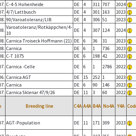
07.
C-4-5 Hohenheide
DE
4
311
707
2024
07.
4/7/Lattbusch
DE
4
301
163
2023
08.
90/Varoatoleranz/LIB
DE
4
306
51
2023
Varoatoleranz/Rotkäppchen/4-
08.
DE
4
307
124
2024
10
08.
Carnica Troiseck Hoffmann (21)
DE
6
36
31
2023
08.
Carnica
DE
6
1
736
2023
08.
C-T 1075
DE
6
198
42
2023
07.
Carnica -Celle
DE
6
1
2786
2022
06.
Carnica AGT
DE
15
252
1
2023
07.
Carnica
DE
6
90
146
2023
07.
Carnica Sklenar 47/9/26
DE
11
3
60
2022
o
Breeding line
C4A
A4A
B4A
No4A
Y4A
Cod
07.
AGT-Population
DE
11
171
309
2023