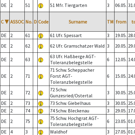
DE
2
51
51 Mfr. Tiergarten
3
06.05.
31.
C
▼
ASSOC
No.
D
Code
Surname
TM
from
t
DE
2
61
61 Ufr. Spessart
3
19.05.
28.
DE
2
62
62 Ufr. Gramschatzer Wald
3
20.05.
29.
63 Ufr. Haßberge AGT-
DE
2
63
6
12.05.
14.
Toleranzbelegstelle
71 Schw. Scheppacher
DE
2
71
Forst AGT-
6
15.05.
24.
Toleranzbelegstelle
72 Schw.
DE
2
72
3
30.05.
25.
Gunzesried/Ostertal
DE
2
73
73 Schw. Giebelhaus
3
30.05.
25.
DE
2
74
74 Schw. Bleckenau
3
29.05.
17.
75 Schw. Hochgrat AGT-
DE
2
75
6
23.05.
01.
Toleranzbelegstelle
DE
4
3
Waldhof
3
27.05.
01.