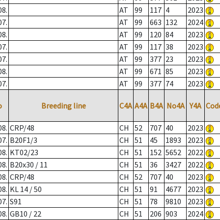
08.
AT
99
117
4
2023
07.
AT
99
663
132
2024
08.
AT
99
120
84
2023
07.
AT
99
117
38
2023
07.
AT
99
377
23
2023
08.
AT
99
671
85
2023
07.
AT
99
377
74
2023
o
Breeding line
C4A
A4A
B4A
No4A
Y4A
Cod
08.
CRP/48
CH
52
707
40
2023
07.
B20F1/3
CH
51
45
1893
2023
08.
KT02/23
CH
51
152
5652
2022
08.
B20x30 / 11
CH
51
36
3427
2022
08.
CRP/48
CH
52
707
40
2023
08.
KL 14 / 50
CH
51
91
4677
2023
07.
S91
CH
51
78
9810
2023
08.
GB10 / 22
CH
51
206
903
2024