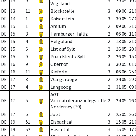
DE
13
9
3
29.05.
10.
Vogtland
DE
13
11
Blockstelle
3
09.06.
21.
DE
14
1
Kaiserstein
3
30.05.
27.
DE
15
1
Amrum
2
09.06.
21.
DE
15
3
Hamburger Hallig
2
06.06.
11.
DE
15
4
Helgoland
2
13.05.
31.
DE
15
6
List auf Sylt
2
26.05.
20.
DE
15
9
Puan Klent / Sylt
2
26.05.
15.
DE
16
9
Oberhof
3
30.05.
01.
DE
16
11
Kieferle
3
06.06.
25.
DE
17
3
Wangerooge
2
24.05.
29.
DE
17
4
Langeoog
2
31.05.
09.
AGT
DE
17
5
Varroatoleranzbelegstelle
2
24.05.
26.
Norderney (70)
DE
17
6
Juist
2
25.05.
26.
DE
19
51
Eisbachtal
3
15.05.
21.
DE
19
52
Hasental
3
15.05.
17.