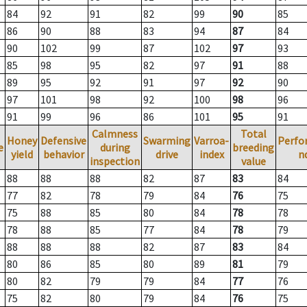
84
92
91
82
99
90
85
86
90
88
83
94
87
84
90
102
99
87
102
97
93
85
98
95
82
97
91
88
89
95
92
91
97
92
90
97
101
98
92
100
98
96
91
99
96
86
101
95
91
Calmness
Total
Honey
Defensive
Swarming
Varroa-
Perfo
e
during
breeding
yield
behavior
drive
index
n
inspection
value
88
88
88
82
87
83
84
77
82
78
79
84
76
75
75
88
85
80
84
78
78
78
88
85
77
84
78
79
88
88
88
82
87
83
84
80
86
85
80
89
81
79
80
82
79
79
84
77
76
75
82
80
79
84
76
75