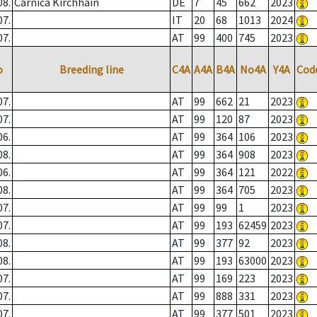
08.
Carnica Kirchhain
DE
7
45
662
2023
07.
IT
20
68
1013
2024
07.
AT
99
400
745
2023
o
Breeding line
C4A
A4A
B4A
No4A
Y4A
Cod
07.
AT
99
662
21
2023
07.
AT
99
120
87
2023
06.
AT
99
364
106
2023
08.
AT
99
364
908
2023
06.
AT
99
364
121
2022
08.
AT
99
364
705
2023
07.
AT
99
99
1
2023
07.
AT
99
193
62459
2023
08.
AT
99
377
92
2023
08.
AT
99
193
63000
2023
07.
AT
99
169
223
2023
07.
AT
99
888
331
2023
07.
AT
99
377
501
2023