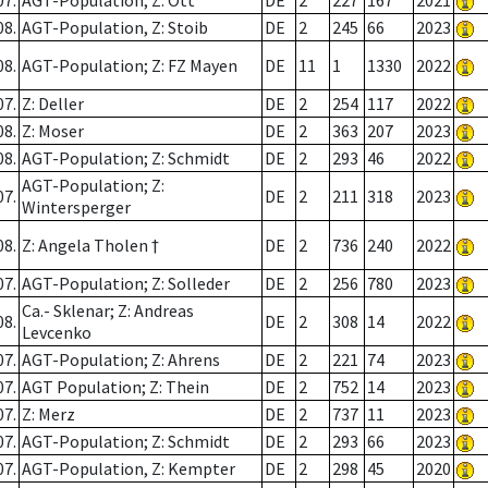
07.
AGT-Population; Z: Ott
DE
2
227
167
2021
08.
AGT-Population, Z: Stoib
DE
2
245
66
2023
08.
AGT-Population; Z: FZ Mayen
DE
11
1
1330
2022
07.
Z: Deller
DE
2
254
117
2022
08.
Z: Moser
DE
2
363
207
2023
08.
AGT-Population; Z: Schmidt
DE
2
293
46
2022
AGT-Population; Z:
07.
DE
2
211
318
2023
Wintersperger
08.
Z: Angela Tholen †
DE
2
736
240
2022
07.
AGT-Population; Z: Solleder
DE
2
256
780
2023
Ca.- Sklenar; Z: Andreas
08.
DE
2
308
14
2022
Levcenko
07.
AGT-Population; Z: Ahrens
DE
2
221
74
2023
07.
AGT Population; Z: Thein
DE
2
752
14
2023
07.
Z: Merz
DE
2
737
11
2023
07.
AGT-Population; Z: Schmidt
DE
2
293
66
2023
07.
AGT-Population, Z: Kempter
DE
2
298
45
2020