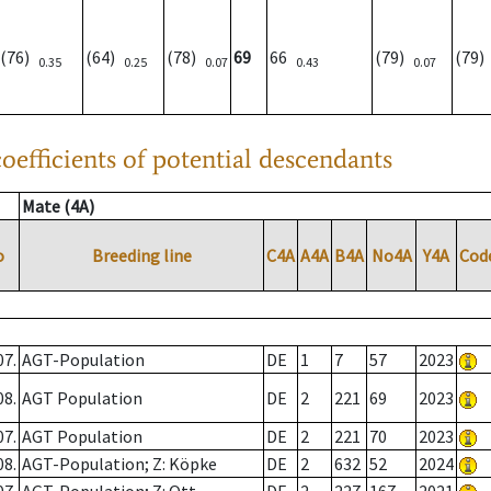
(76)
(64)
(78)
69
66
(79)
(79
0.35
0.25
0.07
0.43
0.07
oefficients of potential descendants
Mate (4A)
o
Breeding line
C4A
A4A
B4A
No4A
Y4A
Cod
07.
AGT-Population
DE
1
7
57
2023
08.
AGT Population
DE
2
221
69
2023
07.
AGT Population
DE
2
221
70
2023
08.
AGT-Population; Z: Köpke
DE
2
632
52
2024