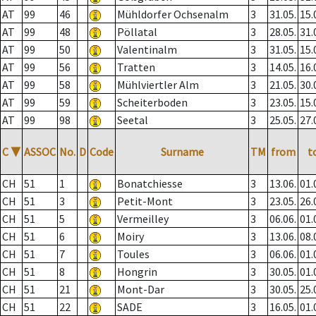
AT
99
46
Mühldorfer Ochsenalm
3
31.05.
15.
AT
99
48
Pöllatal
3
28.05.
31.
AT
99
50
Valentinalm
3
31.05.
15.
AT
99
56
Tratten
3
14.05.
16.
AT
99
58
Mühlviertler Alm
3
21.05.
30.
AT
99
59
Scheiterboden
3
23.05.
15.
AT
99
98
Seetal
3
25.05.
27.
C
▼
ASSOC
No.
D
Code
Surname
TM
from
t
CH
51
1
Bonatchiesse
3
13.06.
01.
CH
51
3
Petit-Mont
3
23.05.
26.
CH
51
5
Vermeilley
3
06.06.
01.
CH
51
6
Moiry
3
13.06.
08.
CH
51
7
Toules
3
06.06.
01.
CH
51
8
Hongrin
3
30.05.
01.
CH
51
21
Mont-Dar
3
30.05.
25.
CH
51
22
SADE
3
16.05.
01.