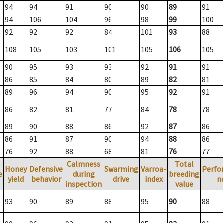
94
94
91
90
90
89
91
94
106
104
96
98
99
100
92
92
92
84
101
93
88
108
105
103
101
105
106
105
90
95
93
93
92
91
91
86
85
84
80
89
82
81
89
96
94
90
95
92
91
86
82
81
77
84
78
78
89
90
88
86
92
87
86
86
91
87
90
94
88
86
76
92
88
68
81
76
77
Calmness
Total
Honey
Defensive
Swarming
Varroa-
Perfo
e
during
breeding
yield
behavior
drive
index
n
inspection
value
93
90
89
88
95
90
88