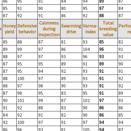
86
95
91
84
94
89
87
85
91
90
80
95
87
84
87
92
91
86
92
88
87
Calmness
Total
Honey
Defensive
Swarming
Varroa-
Perfo
e
during
breeding
yield
behavior
drive
index
n
inspection
value
85
88
87
81
93
85
82
89
99
97
86
104
96
91
88
97
97
93
96
93
93
87
95
95
89
91
89
90
87
95
94
92
93
91
91
88
100
97
89
93
91
92
88
97
98
90
93
91
92
87
98
95
83
95
91
89
90
101
99
87
102
97
93
91
92
88
83
90
86
86
84
92
91
82
90
86
85
92
100
97
91
97
94
94
86
96
93
81
105
94
87