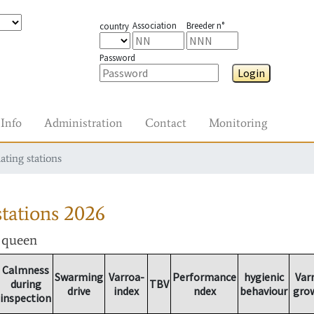
Association
Breeder n°
country
Password
Login
Info
Administration
Contact
Monitoring
ating stations
tations
2026
r queen
Calmness
Swarming
Varroa-
Performance
hygienic
Var
during
TBV
drive
index
ndex
behaviour
gro
inspection