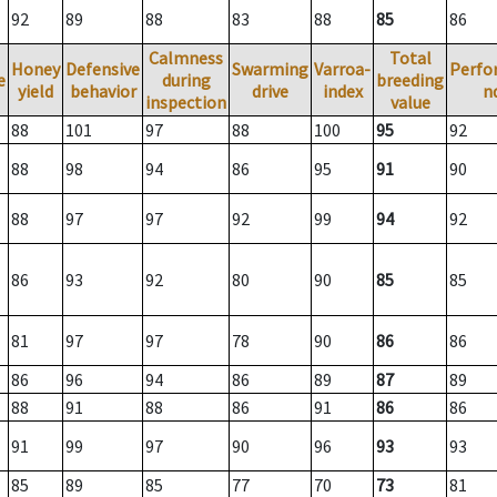
92
89
88
83
88
85
86
Calmness
Total
Honey
Defensive
Swarming
Varroa-
Perfo
e
during
breeding
yield
behavior
drive
index
n
inspection
value
88
101
97
88
100
95
92
88
98
94
86
95
91
90
88
97
97
92
99
94
92
86
93
92
80
90
85
85
81
97
97
78
90
86
86
86
96
94
86
89
87
89
88
91
88
86
91
86
86
91
99
97
90
96
93
93
85
89
85
77
70
73
81