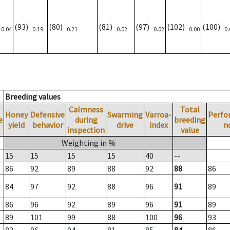
)
(93)
(80)
(81)
(97)
(102)
(100)
0.04
0.19
0.21
0.02
0.02
0.00
0.
Breeding values
Calmness
Total
Honey
Defensive
Swarming
Varroa-
Perfo
e
during
breeding
yield
behavior
drive
index
n
inspection
value
Weighting in %
15
15
15
15
40
--
86
92
89
88
92
88
86
84
97
92
88
96
91
89
86
96
92
89
96
91
89
89
101
99
88
100
96
93