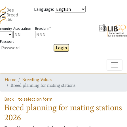
Language
:
Association
Breeder n°
country
Password
Login
Toggle
Home
Breeding Values
Breed planning for mating stations
Back
to selection form
Breed planning for mating stations
2026