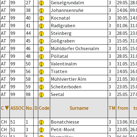
AT
99
27
Geiselgrundalm
3
29.05.
28.
AT
99
38
Johannsenruhe
3
14.06.
09.
AT
99
40
Kocnatal
3
30.05.
14.
AT
99
41
Radlgraben
3
01.06.
31.
AT
99
44
Steinberg
3
28.05.
23.
AT
99
45
Gößgraben
3
15.05.
31.
AT
99
46
Mühldorfer Ochsenalm
3
31.05.
15.
AT
99
48
Pöllatal
3
28.05.
31.
AT
99
50
Valentinalm
3
31.05.
15.
AT
99
56
Tratten
3
14.05.
16.
AT
99
58
Mühlviertler Alm
3
21.05.
30.
AT
99
59
Scheiterboden
3
23.05.
15.
AT
99
98
Seetal
3
25.05.
27.
C
▼
ASSOC
No.
D
Code
Surname
TM
from
t
CH
51
1
Bonatchiesse
3
13.06.
01.
CH
51
3
Petit-Mont
3
23.05.
26.