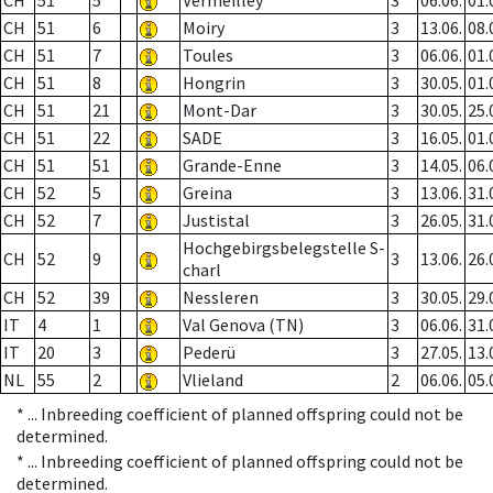
CH
51
5
Vermeilley
3
06.06.
01.
CH
51
6
Moiry
3
13.06.
08.
CH
51
7
Toules
3
06.06.
01.
CH
51
8
Hongrin
3
30.05.
01.
CH
51
21
Mont-Dar
3
30.05.
25.
CH
51
22
SADE
3
16.05.
01.
CH
51
51
Grande-Enne
3
14.05.
06.
CH
52
5
Greina
3
13.06.
31.
CH
52
7
Justistal
3
26.05.
31.
Hochgebirgsbelegstelle S-
CH
52
9
3
13.06.
26.
charl
CH
52
39
Nessleren
3
30.05.
29.
IT
4
1
Val Genova (TN)
3
06.06.
31.
IT
20
3
Pederü
3
27.05.
13.
NL
55
2
Vlieland
2
06.06.
05.
* ...
Inbreeding coefficient of planned offspring could not be
determined.
* ...
Inbreeding coefficient of planned offspring could not be
determined.