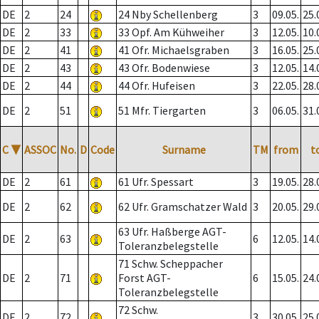
DE
2
24
24 Nby Schellenberg
3
09.05.
25.
DE
2
33
33 Opf. Am Kühweiher
3
12.05.
10.
DE
2
41
41 Ofr. Michaelsgraben
3
16.05.
25.
DE
2
43
43 Ofr. Bodenwiese
3
12.05.
14.
DE
2
44
44 Ofr. Hufeisen
3
22.05.
28.
DE
2
51
51 Mfr. Tiergarten
3
06.05.
31.
C
▼
ASSOC
No.
D
Code
Surname
TM
from
t
DE
2
61
61 Ufr. Spessart
3
19.05.
28.
DE
2
62
62 Ufr. Gramschatzer Wald
3
20.05.
29.
63 Ufr. Haßberge AGT-
DE
2
63
6
12.05.
14.
Toleranzbelegstelle
71 Schw. Scheppacher
DE
2
71
Forst AGT-
6
15.05.
24.
Toleranzbelegstelle
72 Schw.
DE
2
72
3
30.05.
25.