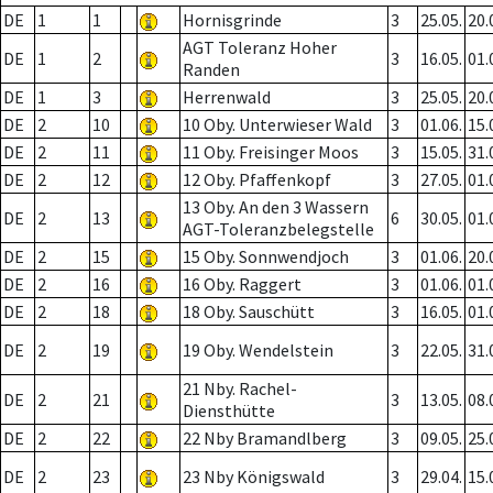
DE
1
1
Hornisgrinde
3
25.05.
20.
AGT Toleranz Hoher
DE
1
2
3
16.05.
01.
Randen
DE
1
3
Herrenwald
3
25.05.
20.
DE
2
10
10 Oby. Unterwieser Wald
3
01.06.
15.
DE
2
11
11 Oby. Freisinger Moos
3
15.05.
31.
DE
2
12
12 Oby. Pfaffenkopf
3
27.05.
01.
13 Oby. An den 3 Wassern
DE
2
13
6
30.05.
01.
AGT-Toleranzbelegstelle
DE
2
15
15 Oby. Sonnwendjoch
3
01.06.
20.
DE
2
16
16 Oby. Raggert
3
01.06.
01.
DE
2
18
18 Oby. Sauschütt
3
16.05.
01.
DE
2
19
19 Oby. Wendelstein
3
22.05.
31.
21 Nby. Rachel-
DE
2
21
3
13.05.
08.
Diensthütte
DE
2
22
22 Nby Bramandlberg
3
09.05.
25.
DE
2
23
23 Nby Königswald
3
29.04.
15.