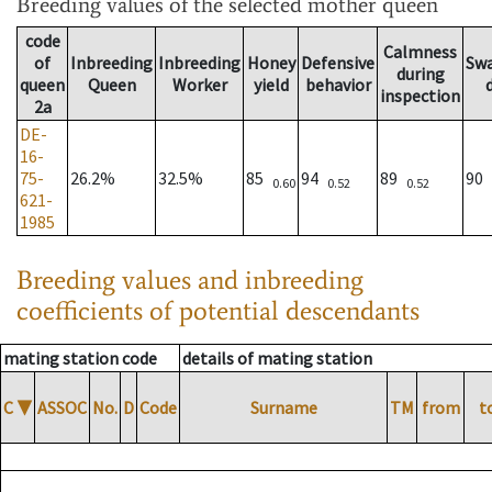
Breeding values
of the selected mother queen
code
Calmness
of
Inbreeding
Inbreeding
Honey
Defensive
Sw
during
queen
Queen
Worker
yield
behavior
inspection
2a
DE-
16-
75-
26.2%
32.5%
85
94
89
90
0.60
0.52
0.52
621-
1985
Breeding values and inbreeding
coefficients of potential descendants
mating station code
details of mating station
C
▼
ASSOC
No.
D
Code
Surname
TM
from
t