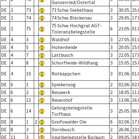
Gunzesried/Ostertal
DE
2
73
73 Schw. Giebelhaus
3
30.05.
25.
DE
2
74
74 Schw. Bleckenau
3
29.05.
17.
75 Schw. Hochgrat AGT-
DE
2
75
6
23.05.
01.
Toleranzbelegstelle
DE
4
3
Waldhof
3
27.05.
01.
DE
4
5
Hohenheide
3
20.05.
15.
DE
4
7
Lattbusch
3
22.05.
17.
DE
4
8
Schorfheide-Wildfang
3
15.05.
15.
DE
4
10
Rotkäppchen
3
01.06.
01.
DE
6
1
Spiekeroog
2
02.06.
02.
DE
6
2
Neuwerk
2
18.05.
11.
DE
6
12
Neuenhof
3
13.06.
16.
Gebirgsbelegstelle
DE
6
14
3
25.05.
06.
Torfhaus
DE
8
1
2
Greifswalder Oie
6
02.06.
17.
DE
8
3
Dornbusch
2
26.06.
23.
DE
11
3
Inselbelegstelle Borkum
2
09.05.
18.