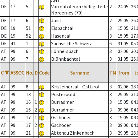
AGT
DE
17
5
Varroatoleranzbelegstelle
2
24.05.
26.
Norderney (70)
DE
17
6
Juist
2
25.05.
26.
DE
19
51
Eisbachtal
3
15.05.
21.
DE
19
52
Hasental
3
15.05.
17.
DE
41
1
Sächsische Schweiz
6
31.05.
05.
AT
99
6
Löhnersbach
3
02.06.
30.
AT
99
7
Blühnbachtal
3
31.05.
26.
C
▼
ASSOC
No.
D
Code
Surname
TM
from
t
AT
99
8
Kristeinertal - Osttirol
3
02.06.
28.
AT
99
13
Pusterwald
3
29.05.
31.
AT
99
16
1
Dürradmer
3
15.05.
04.
AT
99
16
2
Dürradmer
3
09.06.
04.
AT
99
17
1
Gschöder
3
15.05.
04.
AT
99
17
2
Gschöder
3
09.06.
04.
AT
99
21
Abtenau Zinkenbach
3
29.05.
28.