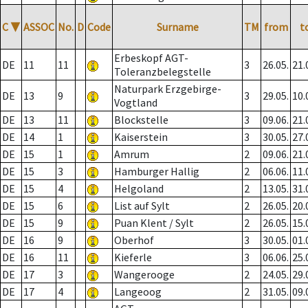
C
▼
ASSOC
No.
D
Code
Surname
TM
from
t
Erbeskopf AGT-
DE
11
11
3
26.05.
21.
Toleranzbelegstelle
Naturpark Erzgebirge-
DE
13
9
3
29.05.
10.
Vogtland
DE
13
11
Blockstelle
3
09.06.
21.
DE
14
1
Kaiserstein
3
30.05.
27.
DE
15
1
Amrum
2
09.06.
21.
DE
15
3
Hamburger Hallig
2
06.06.
11.
DE
15
4
Helgoland
2
13.05.
31.
DE
15
6
List auf Sylt
2
26.05.
20.
DE
15
9
Puan Klent / Sylt
2
26.05.
15.
DE
16
9
Oberhof
3
30.05.
01.
DE
16
11
Kieferle
3
06.06.
25.
DE
17
3
Wangerooge
2
24.05.
29.
DE
17
4
Langeoog
2
31.05.
09.