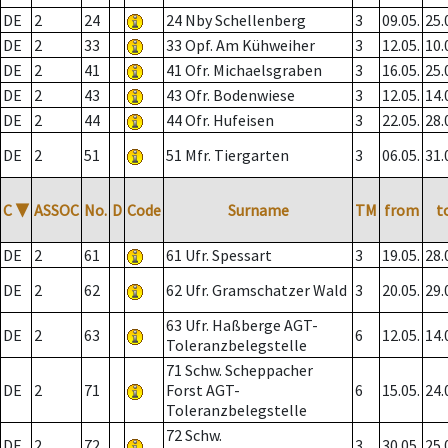
DE
2
24
24 Nby Schellenberg
3
09.05.
25.
DE
2
33
33 Opf. Am Kühweiher
3
12.05.
10.
DE
2
41
41 Ofr. Michaelsgraben
3
16.05.
25.
DE
2
43
43 Ofr. Bodenwiese
3
12.05.
14.
DE
2
44
44 Ofr. Hufeisen
3
22.05.
28.
DE
2
51
51 Mfr. Tiergarten
3
06.05.
31.
C
▼
ASSOC
No.
D
Code
Surname
TM
from
t
DE
2
61
61 Ufr. Spessart
3
19.05.
28.
DE
2
62
62 Ufr. Gramschatzer Wald
3
20.05.
29.
63 Ufr. Haßberge AGT-
DE
2
63
6
12.05.
14.
Toleranzbelegstelle
71 Schw. Scheppacher
DE
2
71
Forst AGT-
6
15.05.
24.
Toleranzbelegstelle
72 Schw.
DE
2
72
3
30.05.
25.