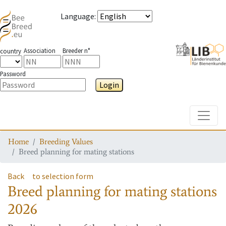
Language
:
Association
Breeder n°
country
Password
Login
Toggle
Home
Breeding Values
Breed planning for mating stations
Back
to selection form
Breed planning for mating stations
2026