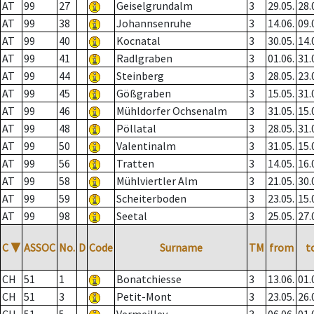
AT
99
27
Geiselgrundalm
3
29.05.
28.
AT
99
38
Johannsenruhe
3
14.06.
09.
AT
99
40
Kocnatal
3
30.05.
14.
AT
99
41
Radlgraben
3
01.06.
31.
AT
99
44
Steinberg
3
28.05.
23.
AT
99
45
Gößgraben
3
15.05.
31.
AT
99
46
Mühldorfer Ochsenalm
3
31.05.
15.
AT
99
48
Pöllatal
3
28.05.
31.
AT
99
50
Valentinalm
3
31.05.
15.
AT
99
56
Tratten
3
14.05.
16.
AT
99
58
Mühlviertler Alm
3
21.05.
30.
AT
99
59
Scheiterboden
3
23.05.
15.
AT
99
98
Seetal
3
25.05.
27.
C
▼
ASSOC
No.
D
Code
Surname
TM
from
t
CH
51
1
Bonatchiesse
3
13.06.
01.
CH
51
3
Petit-Mont
3
23.05.
26.