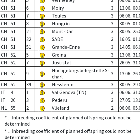
CH
51
5
Vermeilley
3
06.06.
01.
CH
51
6
Moiry
3
13.06.
08.
CH
51
7
Toules
3
06.06.
01.
CH
51
8
Hongrin
3
30.05.
01.
CH
51
21
Mont-Dar
3
30.05.
25.
CH
51
22
SADE
3
16.05.
01.
CH
51
51
Grande-Enne
3
14.05.
06.
CH
52
5
Greina
3
13.06.
31.
CH
52
7
Justistal
3
26.05.
31.
Hochgebirgsbelegstelle S-
CH
52
9
3
13.06.
26.
charl
CH
52
39
Nessleren
3
30.05.
29.
IT
4
1
Val Genova (TN)
3
06.06.
31.
IT
20
3
Pederü
3
27.05.
13.
NL
55
2
Vlieland
2
06.06.
05.
* ...
Inbreeding coefficient of planned offspring could not be
determined.
* ...
Inbreeding coefficient of planned offspring could not be
determined.