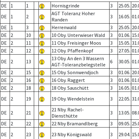
DE
1
1
Hornisgrinde
3
25.05.
20.
AGT Toleranz Hoher
DE
1
2
3
16.05.
01.
Randen
DE
1
3
Herrenwald
3
25.05.
20.
DE
2
10
10 Oby. Unterwieser Wald
3
01.06.
15.
DE
2
11
11 Oby. Freisinger Moos
3
15.05.
31.
DE
2
12
12 Oby. Pfaffenkopf
3
27.05.
01.
13 Oby. An den 3 Wassern
DE
2
13
6
30.05.
01.
AGT-Toleranzbelegstelle
DE
2
15
15 Oby. Sonnwendjoch
3
01.06.
20.
DE
2
16
16 Oby. Raggert
3
01.06.
01.
DE
2
18
18 Oby. Sauschütt
3
16.05.
01.
DE
2
19
19 Oby. Wendelstein
3
22.05.
31.
21 Nby. Rachel-
DE
2
21
3
13.05.
08.
Diensthütte
DE
2
22
22 Nby Bramandlberg
3
09.05.
25.
DE
2
23
23 Nby Königswald
3
29.04.
15.