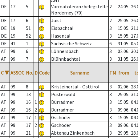
AGT
DE
17
5
Varroatoleranzbelegstelle
2
24.05.
26.
Norderney (70)
DE
17
6
Juist
2
25.05.
26.
DE
19
51
Eisbachtal
3
15.05.
21.
DE
19
52
Hasental
3
15.05.
17.
DE
41
1
Sächsische Schweiz
6
31.05.
05.
AT
99
6
Löhnersbach
3
02.06.
30.
AT
99
7
Blühnbachtal
3
31.05.
26.
C
▼
ASSOC
No.
D
Code
Surname
TM
from
t
AT
99
8
Kristeinertal - Osttirol
3
02.06.
28.
AT
99
13
Pusterwald
3
29.05.
31.
AT
99
16
1
Dürradmer
3
15.05.
04.
AT
99
16
2
Dürradmer
3
09.06.
04.
AT
99
17
1
Gschöder
3
15.05.
04.
AT
99
17
2
Gschöder
3
09.06.
04.
AT
99
21
Abtenau Zinkenbach
3
29.05.
28.