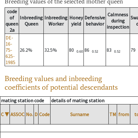
Breeding values
of the selected mother queen
code
Calmness
of
Inbreeding
Inbreeding
Honey
Defensive
Sw
during
queen
Queen
Worker
yield
behavior
inspection
2a
DE-
16-
75-
26.2%
32.5%
80
86
83
79
0.60
0.52
0.52
625-
1985
Breeding values and inbreeding
coefficients of potential descendants
mating station code
details of mating station
C
▼
ASSOC
No.
D
Code
Surname
TM
from
t