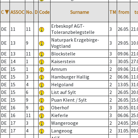
C
▼
ASSOC
No.
D
Code
Surname
TM
from
t
Erbeskopf AGT-
DE
11
11
3
26.05.
21.
Toleranzbelegstelle
Naturpark Erzgebirge-
DE
13
9
3
29.05.
10.
Vogtland
DE
13
11
Blockstelle
3
09.06.
21.
DE
14
1
Kaiserstein
3
30.05.
27.
DE
15
1
Amrum
2
09.06.
21.
DE
15
3
Hamburger Hallig
2
06.06.
11.
DE
15
4
Helgoland
2
13.05.
31.
DE
15
6
List auf Sylt
2
26.05.
20.
DE
15
9
Puan Klent / Sylt
2
26.05.
15.
DE
16
9
Oberhof
3
30.05.
01.
DE
16
11
Kieferle
3
06.06.
25.
DE
17
3
Wangerooge
2
24.05.
29.
DE
17
4
Langeoog
2
31.05.
09.