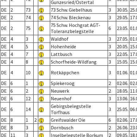
Gunzesried/Ostertal
DE
2
73
73 Schw. Giebelhaus
3
30.05.
25.
DE
2
74
74 Schw. Bleckenau
3
29.05.
17.
75 Schw. Hochgrat AGT-
DE
2
75
6
23.05.
01.
Toleranzbelegstelle
DE
4
3
Waldhof
3
27.05.
01.
DE
4
5
Hohenheide
3
20.05.
15.
DE
4
7
Lattbusch
3
22.05.
17.
DE
4
8
Schorfheide-Wildfang
3
15.05.
15.
DE
4
10
Rotkäppchen
3
01.06.
01.
DE
6
1
Spiekeroog
2
02.06.
02.
DE
6
2
Neuwerk
2
18.05.
11.
DE
6
12
Neuenhof
3
13.06.
16.
Gebirgsbelegstelle
DE
6
14
3
25.05.
06.
Torfhaus
DE
8
1
2
Greifswalder Oie
6
02.06.
17.
DE
8
3
Dornbusch
2
26.06.
23.
DE
11
3
Inselbelegstelle Borkum
2
09.05.
18.