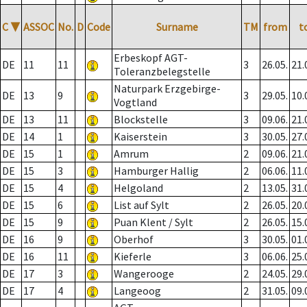
C
▼
ASSOC
No.
D
Code
Surname
TM
from
t
Erbeskopf AGT-
DE
11
11
3
26.05.
21.
Toleranzbelegstelle
Naturpark Erzgebirge-
DE
13
9
3
29.05.
10.
Vogtland
DE
13
11
Blockstelle
3
09.06.
21.
DE
14
1
Kaiserstein
3
30.05.
27.
DE
15
1
Amrum
2
09.06.
21.
DE
15
3
Hamburger Hallig
2
06.06.
11.
DE
15
4
Helgoland
2
13.05.
31.
DE
15
6
List auf Sylt
2
26.05.
20.
DE
15
9
Puan Klent / Sylt
2
26.05.
15.
DE
16
9
Oberhof
3
30.05.
01.
DE
16
11
Kieferle
3
06.06.
25.
DE
17
3
Wangerooge
2
24.05.
29.
DE
17
4
Langeoog
2
31.05.
09.