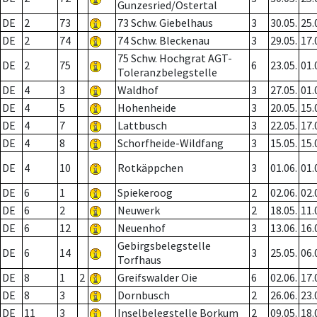
Gunzesried/Ostertal
DE
2
73
73 Schw. Giebelhaus
3
30.05.
25.
DE
2
74
74 Schw. Bleckenau
3
29.05.
17.
75 Schw. Hochgrat AGT-
DE
2
75
6
23.05.
01.
Toleranzbelegstelle
DE
4
3
Waldhof
3
27.05.
01.
DE
4
5
Hohenheide
3
20.05.
15.
DE
4
7
Lattbusch
3
22.05.
17.
DE
4
8
Schorfheide-Wildfang
3
15.05.
15.
DE
4
10
Rotkäppchen
3
01.06.
01.
DE
6
1
Spiekeroog
2
02.06.
02.
DE
6
2
Neuwerk
2
18.05.
11.
DE
6
12
Neuenhof
3
13.06.
16.
Gebirgsbelegstelle
DE
6
14
3
25.05.
06.
Torfhaus
DE
8
1
2
Greifswalder Oie
6
02.06.
17.
DE
8
3
Dornbusch
2
26.06.
23.
DE
11
3
Inselbelegstelle Borkum
2
09.05.
18.