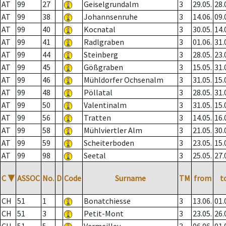
AT
99
27
Geiselgrundalm
3
29.05.
28.
AT
99
38
Johannsenruhe
3
14.06.
09.
AT
99
40
Kocnatal
3
30.05.
14.
AT
99
41
Radlgraben
3
01.06.
31.
AT
99
44
Steinberg
3
28.05.
23.
AT
99
45
Gößgraben
3
15.05.
31.
AT
99
46
Mühldorfer Ochsenalm
3
31.05.
15.
AT
99
48
Pöllatal
3
28.05.
31.
AT
99
50
Valentinalm
3
31.05.
15.
AT
99
56
Tratten
3
14.05.
16.
AT
99
58
Mühlviertler Alm
3
21.05.
30.
AT
99
59
Scheiterboden
3
23.05.
15.
AT
99
98
Seetal
3
25.05.
27.
C
▼
ASSOC
No.
D
Code
Surname
TM
from
t
CH
51
1
Bonatchiesse
3
13.06.
01.
CH
51
3
Petit-Mont
3
23.05.
26.