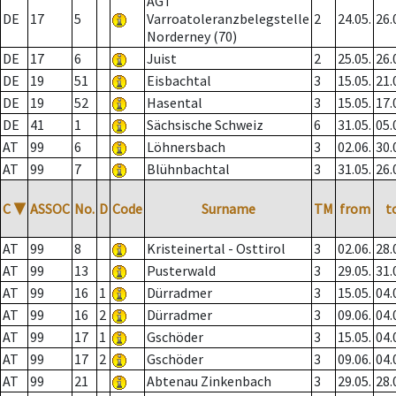
AGT
DE
17
5
Varroatoleranzbelegstelle
2
24.05.
26.
Norderney (70)
DE
17
6
Juist
2
25.05.
26.
DE
19
51
Eisbachtal
3
15.05.
21.
DE
19
52
Hasental
3
15.05.
17.
DE
41
1
Sächsische Schweiz
6
31.05.
05.
AT
99
6
Löhnersbach
3
02.06.
30.
AT
99
7
Blühnbachtal
3
31.05.
26.
C
▼
ASSOC
No.
D
Code
Surname
TM
from
t
AT
99
8
Kristeinertal - Osttirol
3
02.06.
28.
AT
99
13
Pusterwald
3
29.05.
31.
AT
99
16
1
Dürradmer
3
15.05.
04.
AT
99
16
2
Dürradmer
3
09.06.
04.
AT
99
17
1
Gschöder
3
15.05.
04.
AT
99
17
2
Gschöder
3
09.06.
04.
AT
99
21
Abtenau Zinkenbach
3
29.05.
28.