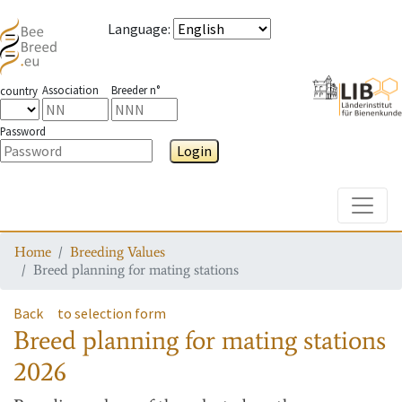
Language
:
Association
Breeder n°
country
Password
Login
Toggle
Home
Breeding Values
Breed planning for mating stations
Back
to selection form
Breed planning for mating stations
2026