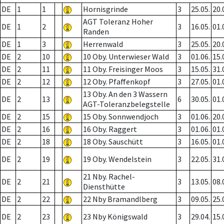
DE
1
1
Hornisgrinde
3
25.05.
20.
AGT Toleranz Hoher
DE
1
2
3
16.05.
01.
Randen
DE
1
3
Herrenwald
3
25.05.
20.
DE
2
10
10 Oby. Unterwieser Wald
3
01.06.
15.
DE
2
11
11 Oby. Freisinger Moos
3
15.05.
31.
DE
2
12
12 Oby. Pfaffenkopf
3
27.05.
01.
13 Oby. An den 3 Wassern
DE
2
13
6
30.05.
01.
AGT-Toleranzbelegstelle
DE
2
15
15 Oby. Sonnwendjoch
3
01.06.
20.
DE
2
16
16 Oby. Raggert
3
01.06.
01.
DE
2
18
18 Oby. Sauschütt
3
16.05.
01.
DE
2
19
19 Oby. Wendelstein
3
22.05.
31.
21 Nby. Rachel-
DE
2
21
3
13.05.
08.
Diensthütte
DE
2
22
22 Nby Bramandlberg
3
09.05.
25.
DE
2
23
23 Nby Königswald
3
29.04.
15.