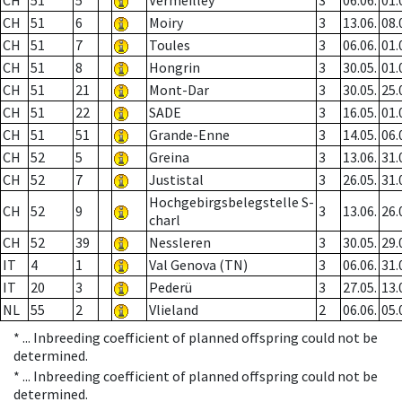
CH
51
5
Vermeilley
3
06.06.
01.
CH
51
6
Moiry
3
13.06.
08.
CH
51
7
Toules
3
06.06.
01.
CH
51
8
Hongrin
3
30.05.
01.
CH
51
21
Mont-Dar
3
30.05.
25.
CH
51
22
SADE
3
16.05.
01.
CH
51
51
Grande-Enne
3
14.05.
06.
CH
52
5
Greina
3
13.06.
31.
CH
52
7
Justistal
3
26.05.
31.
Hochgebirgsbelegstelle S-
CH
52
9
3
13.06.
26.
charl
CH
52
39
Nessleren
3
30.05.
29.
IT
4
1
Val Genova (TN)
3
06.06.
31.
IT
20
3
Pederü
3
27.05.
13.
NL
55
2
Vlieland
2
06.06.
05.
* ...
Inbreeding coefficient of planned offspring could not be
determined.
* ...
Inbreeding coefficient of planned offspring could not be
determined.