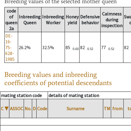
Breeding values
of the selected mother queen
code
Calmness
of
Inbreeding
Inbreeding
Honey
Defensive
Sw
during
queen
Queen
Worker
yield
behavior
inspection
2a
DE-
16-
75-
26.2%
32.5%
85
82
77
82
0.60
0.52
0.52
628-
1985
Breeding values and inbreeding
coefficients of potential descendants
mating station code
details of mating station
C
▼
ASSOC
No.
D
Code
Surname
TM
from
t