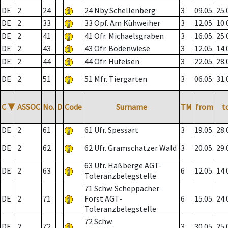
DE
2
24
24 Nby Schellenberg
3
09.05.
25.
DE
2
33
33 Opf. Am Kühweiher
3
12.05.
10.
DE
2
41
41 Ofr. Michaelsgraben
3
16.05.
25.
DE
2
43
43 Ofr. Bodenwiese
3
12.05.
14.
DE
2
44
44 Ofr. Hufeisen
3
22.05.
28.
DE
2
51
51 Mfr. Tiergarten
3
06.05.
31.
C
▼
ASSOC
No.
D
Code
Surname
TM
from
t
DE
2
61
61 Ufr. Spessart
3
19.05.
28.
DE
2
62
62 Ufr. Gramschatzer Wald
3
20.05.
29.
63 Ufr. Haßberge AGT-
DE
2
63
6
12.05.
14.
Toleranzbelegstelle
71 Schw. Scheppacher
DE
2
71
Forst AGT-
6
15.05.
24.
Toleranzbelegstelle
72 Schw.
DE
2
72
3
30.05.
25.