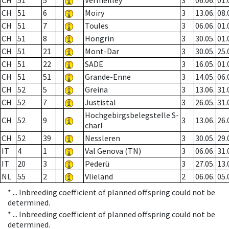
CH
51
5
Vermeilley
3
06.06.
01.
CH
51
6
Moiry
3
13.06.
08.
CH
51
7
Toules
3
06.06.
01.
CH
51
8
Hongrin
3
30.05.
01.
CH
51
21
Mont-Dar
3
30.05.
25.
CH
51
22
SADE
3
16.05.
01.
CH
51
51
Grande-Enne
3
14.05.
06.
CH
52
5
Greina
3
13.06.
31.
CH
52
7
Justistal
3
26.05.
31.
Hochgebirgsbelegstelle S-
CH
52
9
3
13.06.
26.
charl
CH
52
39
Nessleren
3
30.05.
29.
IT
4
1
Val Genova (TN)
3
06.06.
31.
IT
20
3
Pederü
3
27.05.
13.
NL
55
2
Vlieland
2
06.06.
05.
* ...
Inbreeding coefficient of planned offspring could not be
determined.
* ...
Inbreeding coefficient of planned offspring could not be
determined.