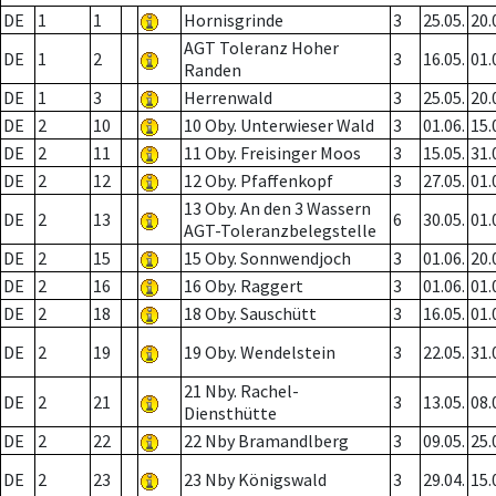
DE
1
1
Hornisgrinde
3
25.05.
20.
AGT Toleranz Hoher
DE
1
2
3
16.05.
01.
Randen
DE
1
3
Herrenwald
3
25.05.
20.
DE
2
10
10 Oby. Unterwieser Wald
3
01.06.
15.
DE
2
11
11 Oby. Freisinger Moos
3
15.05.
31.
DE
2
12
12 Oby. Pfaffenkopf
3
27.05.
01.
13 Oby. An den 3 Wassern
DE
2
13
6
30.05.
01.
AGT-Toleranzbelegstelle
DE
2
15
15 Oby. Sonnwendjoch
3
01.06.
20.
DE
2
16
16 Oby. Raggert
3
01.06.
01.
DE
2
18
18 Oby. Sauschütt
3
16.05.
01.
DE
2
19
19 Oby. Wendelstein
3
22.05.
31.
21 Nby. Rachel-
DE
2
21
3
13.05.
08.
Diensthütte
DE
2
22
22 Nby Bramandlberg
3
09.05.
25.
DE
2
23
23 Nby Königswald
3
29.04.
15.