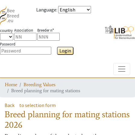
Language
:
Association
Breeder n°
country
Password
Login
Toggle
Home
Breeding Values
Breed planning for mating stations
Back
to selection form
Breed planning for mating stations
2026