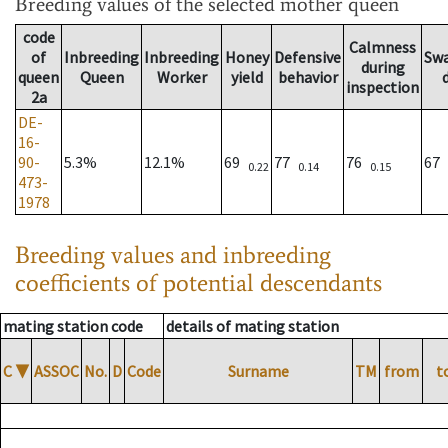
Breeding values
of the selected mother queen
code
Calmness
of
Inbreeding
Inbreeding
Honey
Defensive
Sw
during
queen
Queen
Worker
yield
behavior
inspection
2a
DE-
16-
90-
5.3%
12.1%
69
77
76
67
0.22
0.14
0.15
473-
1978
Breeding values and inbreeding
coefficients of potential descendants
mating station code
details of mating station
C
▼
ASSOC
No.
D
Code
Surname
TM
from
t