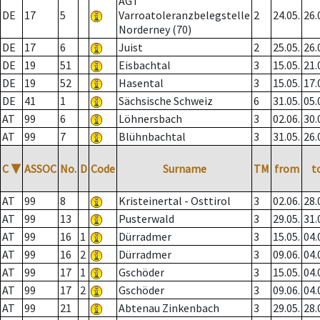
AGT
DE
17
5
Varroatoleranzbelegstelle
2
24.05.
26.
Norderney (70)
DE
17
6
Juist
2
25.05.
26.
DE
19
51
Eisbachtal
3
15.05.
21.
DE
19
52
Hasental
3
15.05.
17.
DE
41
1
Sächsische Schweiz
6
31.05.
05.
AT
99
6
Löhnersbach
3
02.06.
30.
AT
99
7
Blühnbachtal
3
31.05.
26.
C
▼
ASSOC
No.
D
Code
Surname
TM
from
t
AT
99
8
Kristeinertal - Osttirol
3
02.06.
28.
AT
99
13
Pusterwald
3
29.05.
31.
AT
99
16
1
Dürradmer
3
15.05.
04.
AT
99
16
2
Dürradmer
3
09.06.
04.
AT
99
17
1
Gschöder
3
15.05.
04.
AT
99
17
2
Gschöder
3
09.06.
04.
AT
99
21
Abtenau Zinkenbach
3
29.05.
28.