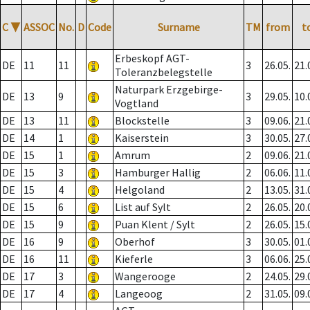
C
▼
ASSOC
No.
D
Code
Surname
TM
from
t
Erbeskopf AGT-
DE
11
11
3
26.05.
21.
Toleranzbelegstelle
Naturpark Erzgebirge-
DE
13
9
3
29.05.
10.
Vogtland
DE
13
11
Blockstelle
3
09.06.
21.
DE
14
1
Kaiserstein
3
30.05.
27.
DE
15
1
Amrum
2
09.06.
21.
DE
15
3
Hamburger Hallig
2
06.06.
11.
DE
15
4
Helgoland
2
13.05.
31.
DE
15
6
List auf Sylt
2
26.05.
20.
DE
15
9
Puan Klent / Sylt
2
26.05.
15.
DE
16
9
Oberhof
3
30.05.
01.
DE
16
11
Kieferle
3
06.06.
25.
DE
17
3
Wangerooge
2
24.05.
29.
DE
17
4
Langeoog
2
31.05.
09.