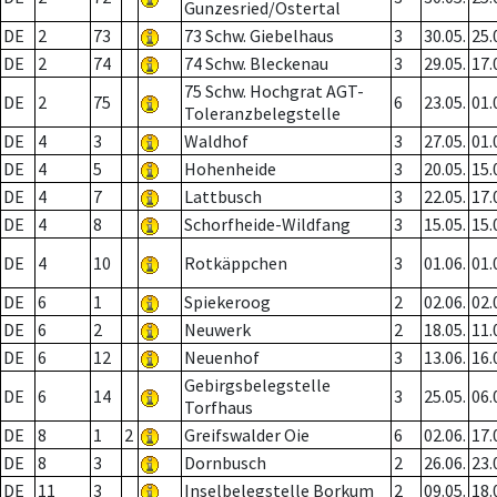
Gunzesried/Ostertal
DE
2
73
73 Schw. Giebelhaus
3
30.05.
25.
DE
2
74
74 Schw. Bleckenau
3
29.05.
17.
75 Schw. Hochgrat AGT-
DE
2
75
6
23.05.
01.
Toleranzbelegstelle
DE
4
3
Waldhof
3
27.05.
01.
DE
4
5
Hohenheide
3
20.05.
15.
DE
4
7
Lattbusch
3
22.05.
17.
DE
4
8
Schorfheide-Wildfang
3
15.05.
15.
DE
4
10
Rotkäppchen
3
01.06.
01.
DE
6
1
Spiekeroog
2
02.06.
02.
DE
6
2
Neuwerk
2
18.05.
11.
DE
6
12
Neuenhof
3
13.06.
16.
Gebirgsbelegstelle
DE
6
14
3
25.05.
06.
Torfhaus
DE
8
1
2
Greifswalder Oie
6
02.06.
17.
DE
8
3
Dornbusch
2
26.06.
23.
DE
11
3
Inselbelegstelle Borkum
2
09.05.
18.