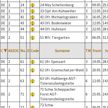
DE
2
24
24 Nby Schellenberg
3
09.05.
25.
DE
2
33
33 Opf. Am Kühweiher
3
12.05.
10.
DE
2
41
41 Ofr. Michaelsgraben
3
16.05.
25.
DE
2
43
43 Ofr. Bodenwiese
3
12.05.
14.
DE
2
44
44 Ofr. Hufeisen
3
22.05.
28.
DE
2
51
51 Mfr. Tiergarten
3
06.05.
31.
C
▼
ASSOC
No.
D
Code
Surname
TM
from
t
DE
2
61
61 Ufr. Spessart
3
19.05.
28.
DE
2
62
62 Ufr. Gramschatzer Wald
3
20.05.
29.
63 Ufr. Haßberge AGT-
DE
2
63
6
12.05.
14.
Toleranzbelegstelle
71 Schw. Scheppacher
DE
2
71
Forst AGT-
6
15.05.
24.
Toleranzbelegstelle
72 Schw.
DE
2
72
3
30.05.
25.