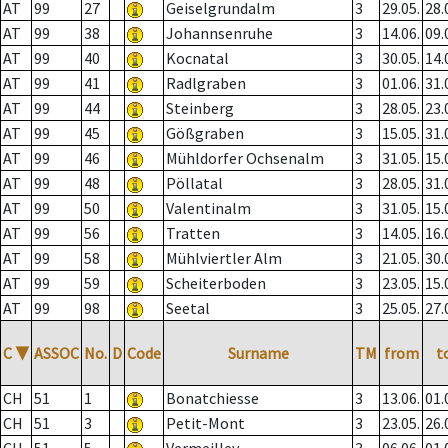
AT
99
27
Geiselgrundalm
3
29.05.
28.
AT
99
38
Johannsenruhe
3
14.06.
09.
AT
99
40
Kocnatal
3
30.05.
14.
AT
99
41
Radlgraben
3
01.06.
31.
AT
99
44
Steinberg
3
28.05.
23.
AT
99
45
Gößgraben
3
15.05.
31.
AT
99
46
Mühldorfer Ochsenalm
3
31.05.
15.
AT
99
48
Pöllatal
3
28.05.
31.
AT
99
50
Valentinalm
3
31.05.
15.
AT
99
56
Tratten
3
14.05.
16.
AT
99
58
Mühlviertler Alm
3
21.05.
30.
AT
99
59
Scheiterboden
3
23.05.
15.
AT
99
98
Seetal
3
25.05.
27.
C
▼
ASSOC
No.
D
Code
Surname
TM
from
t
CH
51
1
Bonatchiesse
3
13.06.
01.
CH
51
3
Petit-Mont
3
23.05.
26.