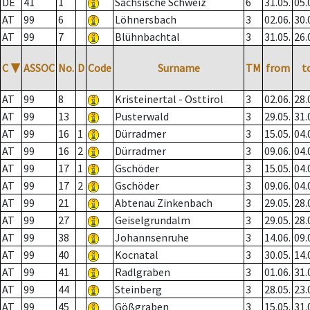
DE
41
1
Sächsische Schweiz
6
31.05.
05.
AT
99
6
Löhnersbach
3
02.06.
30.
AT
99
7
Blühnbachtal
3
31.05.
26.
C
▼
ASSOC
No.
D
Code
Surname
TM
from
t
AT
99
8
Kristeinertal - Osttirol
3
02.06.
28.
AT
99
13
Pusterwald
3
29.05.
31.
AT
99
16
1
Dürradmer
3
15.05.
04.
AT
99
16
2
Dürradmer
3
09.06.
04.
AT
99
17
1
Gschöder
3
15.05.
04.
AT
99
17
2
Gschöder
3
09.06.
04.
AT
99
21
Abtenau Zinkenbach
3
29.05.
28.
AT
99
27
Geiselgrundalm
3
29.05.
28.
AT
99
38
Johannsenruhe
3
14.06.
09.
AT
99
40
Kocnatal
3
30.05.
14.
AT
99
41
Radlgraben
3
01.06.
31.
AT
99
44
Steinberg
3
28.05.
23.
AT
99
45
Gößgraben
3
15.05.
31.