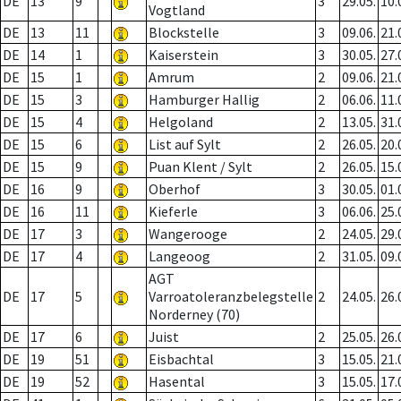
DE
13
9
3
29.05.
10.
Vogtland
DE
13
11
Blockstelle
3
09.06.
21.
DE
14
1
Kaiserstein
3
30.05.
27.
DE
15
1
Amrum
2
09.06.
21.
DE
15
3
Hamburger Hallig
2
06.06.
11.
DE
15
4
Helgoland
2
13.05.
31.
DE
15
6
List auf Sylt
2
26.05.
20.
DE
15
9
Puan Klent / Sylt
2
26.05.
15.
DE
16
9
Oberhof
3
30.05.
01.
DE
16
11
Kieferle
3
06.06.
25.
DE
17
3
Wangerooge
2
24.05.
29.
DE
17
4
Langeoog
2
31.05.
09.
AGT
DE
17
5
Varroatoleranzbelegstelle
2
24.05.
26.
Norderney (70)
DE
17
6
Juist
2
25.05.
26.
DE
19
51
Eisbachtal
3
15.05.
21.
DE
19
52
Hasental
3
15.05.
17.