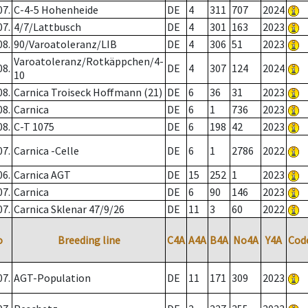
07.
C-4-5 Hohenheide
DE
4
311
707
2024
07.
4/7/Lattbusch
DE
4
301
163
2023
08.
90/Varoatoleranz/LIB
DE
4
306
51
2023
Varoatoleranz/Rotkäppchen/4-
08.
DE
4
307
124
2024
10
08.
Carnica Troiseck Hoffmann (21)
DE
6
36
31
2023
08.
Carnica
DE
6
1
736
2023
08.
C-T 1075
DE
6
198
42
2023
07.
Carnica -Celle
DE
6
1
2786
2022
06.
Carnica AGT
DE
15
252
1
2023
07.
Carnica
DE
6
90
146
2023
07.
Carnica Sklenar 47/9/26
DE
11
3
60
2022
o
Breeding line
C4A
A4A
B4A
No4A
Y4A
Cod
07.
AGT-Population
DE
11
171
309
2023