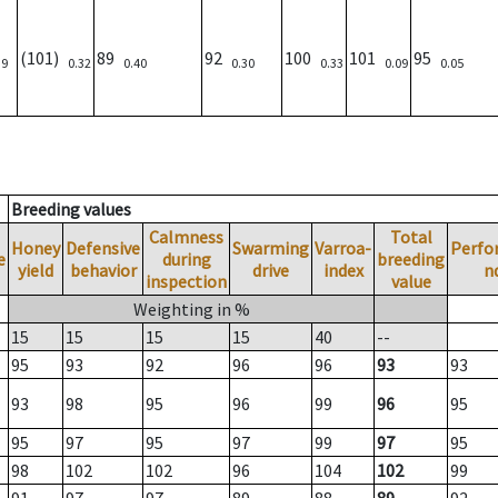
(101)
89
92
100
101
95
39
0.32
0.40
0.30
0.33
0.09
0.05
Breeding values
Calmness
Total
Honey
Defensive
Swarming
Varroa-
Perfo
e
during
breeding
yield
behavior
drive
index
n
inspection
value
Weighting in %
15
15
15
15
40
--
95
93
92
96
96
93
93
93
98
95
96
99
96
95
95
97
95
97
99
97
95
98
102
102
96
104
102
99