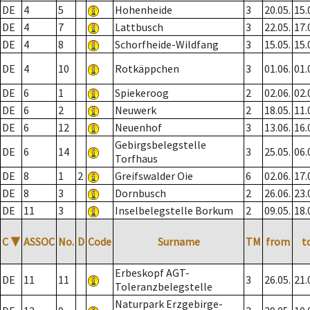
DE
4
5
Hohenheide
3
20.05.
15.
DE
4
7
Lattbusch
3
22.05.
17.
DE
4
8
Schorfheide-Wildfang
3
15.05.
15.
DE
4
10
Rotkäppchen
3
01.06.
01.
DE
6
1
Spiekeroog
2
02.06.
02.
DE
6
2
Neuwerk
2
18.05.
11.
DE
6
12
Neuenhof
3
13.06.
16.
Gebirgsbelegstelle
DE
6
14
3
25.05.
06.
Torfhaus
DE
8
1
2
Greifswalder Oie
6
02.06.
17.
DE
8
3
Dornbusch
2
26.06.
23.
DE
11
3
Inselbelegstelle Borkum
2
09.05.
18.
C
▼
ASSOC
No.
D
Code
Surname
TM
from
t
Erbeskopf AGT-
DE
11
11
3
26.05.
21.
Toleranzbelegstelle
Naturpark Erzgebirge-