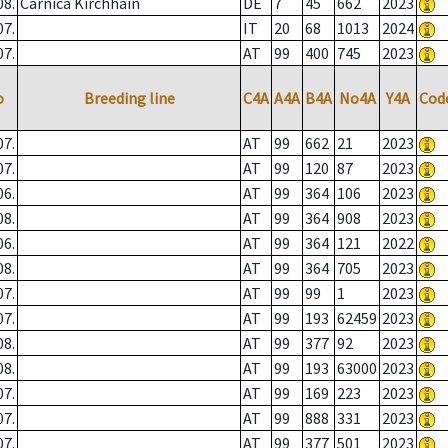
08.
Carnica Kirchhain
DE
7
45
662
2023
07.
IT
20
68
1013
2024
07.
AT
99
400
745
2023
o
Breeding line
C4A
A4A
B4A
No4A
Y4A
Cod
07.
AT
99
662
21
2023
07.
AT
99
120
87
2023
06.
AT
99
364
106
2023
08.
AT
99
364
908
2023
06.
AT
99
364
121
2022
08.
AT
99
364
705
2023
07.
AT
99
99
1
2023
07.
AT
99
193
62459
2023
08.
AT
99
377
92
2023
08.
AT
99
193
63000
2023
07.
AT
99
169
223
2023
07.
AT
99
888
331
2023
07.
AT
99
377
501
2023