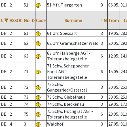
DE
2
51
51 Mfr. Tiergarten
3
06.05.
31.
C
▼
ASSOC
No.
D
Code
Surname
TM
from
t
DE
2
61
61 Ufr. Spessart
3
19.05.
28.
DE
2
62
62 Ufr. Gramschatzer Wald
3
20.05.
29.
63 Ufr. Haßberge AGT-
DE
2
63
6
12.05.
14.
Toleranzbelegstelle
71 Schw. Scheppacher
DE
2
71
Forst AGT-
6
15.05.
24.
Toleranzbelegstelle
72 Schw.
DE
2
72
3
30.05.
25.
Gunzesried/Ostertal
DE
2
73
73 Schw. Giebelhaus
3
30.05.
25.
DE
2
74
74 Schw. Bleckenau
3
29.05.
17.
75 Schw. Hochgrat AGT-
DE
2
75
6
23.05.
01.
Toleranzbelegstelle
DE
4
3
Waldhof
3
27.05.
01.