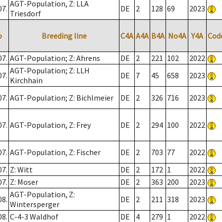
AGT-Population, Z: LLA
07.
DE
2
128
69
2023
Triesdorf
o
Breeding line
C4A
A4A
B4A
No4A
Y4A
Cod
07.
AGT-Population; Z: Ahrens
DE
2
221
102
2022
AGT-Population; Z: LLH
07.
DE
7
45
658
2023
Kirchhain
07.
AGT-Population; Z: Bichlmeier
DE
2
326
716
2023
07.
AGT-Population, Z: Frey
DE
2
294
100
2022
07.
AGT-Population, Z: Fischer
DE
2
703
77
2022
07.
Z: Witt
DE
2
172
1
2022
07.
Z: Moser
DE
2
363
200
2023
AGT-Population, Z:
08.
DE
2
211
318
2023
Wintersperger
08.
C-4-3 Waldhof
DE
4
279
1
2022