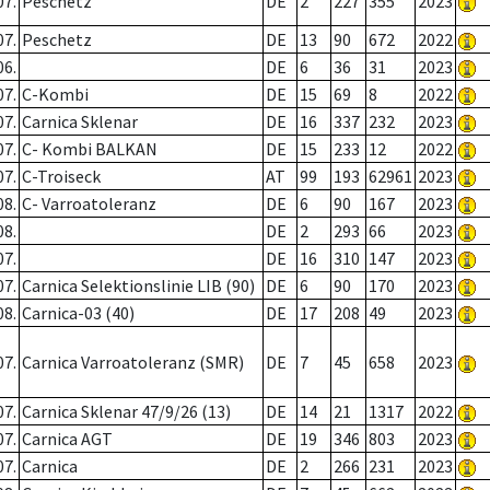
07.
Peschetz
DE
2
227
355
2023
07.
Peschetz
DE
13
90
672
2022
06.
DE
6
36
31
2023
07.
C-Kombi
DE
15
69
8
2022
07.
Carnica Sklenar
DE
16
337
232
2023
07.
C- Kombi BALKAN
DE
15
233
12
2022
07.
C-Troiseck
AT
99
193
62961
2023
08.
C- Varroatoleranz
DE
6
90
167
2023
08.
DE
2
293
66
2023
07.
DE
16
310
147
2023
07.
Carnica Selektionslinie LIB (90)
DE
6
90
170
2023
08.
Carnica-03 (40)
DE
17
208
49
2023
07.
Carnica Varroatoleranz (SMR)
DE
7
45
658
2023
07.
Carnica Sklenar 47/9/26 (13)
DE
14
21
1317
2022
07.
Carnica AGT
DE
19
346
803
2023
07.
Carnica
DE
2
266
231
2023