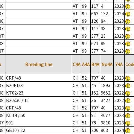
08.
AT
99
117
4
2023
07.
AT
99
663
132
2024
08.
AT
99
120
84
2023
07.
AT
99
117
38
2023
07.
AT
99
377
23
2023
08.
AT
99
671
85
2023
07.
AT
99
377
74
2023
o
Breeding line
C4A
A4A
B4A
No4A
Y4A
Cod
08.
CRP/48
CH
52
707
40
2023
07.
B20F1/3
CH
51
45
1893
2023
08.
KT02/23
CH
51
152
5652
2022
08.
B20x30 / 11
CH
51
36
3427
2022
08.
CRP/48
CH
52
707
40
2023
08.
KL 14 / 50
CH
51
91
4677
2023
07.
S91
CH
51
78
9810
2023
08.
GB10 / 22
CH
51
206
903
2024