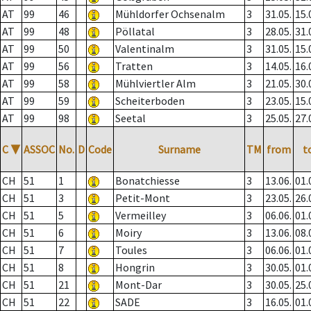
AT
99
46
Mühldorfer Ochsenalm
3
31.05.
15.
AT
99
48
Pöllatal
3
28.05.
31.
AT
99
50
Valentinalm
3
31.05.
15.
AT
99
56
Tratten
3
14.05.
16.
AT
99
58
Mühlviertler Alm
3
21.05.
30.
AT
99
59
Scheiterboden
3
23.05.
15.
AT
99
98
Seetal
3
25.05.
27.
C
▼
ASSOC
No.
D
Code
Surname
TM
from
t
CH
51
1
Bonatchiesse
3
13.06.
01.
CH
51
3
Petit-Mont
3
23.05.
26.
CH
51
5
Vermeilley
3
06.06.
01.
CH
51
6
Moiry
3
13.06.
08.
CH
51
7
Toules
3
06.06.
01.
CH
51
8
Hongrin
3
30.05.
01.
CH
51
21
Mont-Dar
3
30.05.
25.
CH
51
22
SADE
3
16.05.
01.