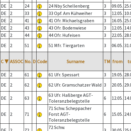
DE
2
24
24 Nby Schellenberg
3
09.05.
25.
DE
2
33
33 Opf. Am Kühweiher
3
12.05.
10.
DE
2
41
41 Ofr. Michaelsgraben
3
16.05.
25.
DE
2
43
43 Ofr. Bodenwiese
3
12.05.
14.
DE
2
44
44 Ofr. Hufeisen
3
22.05.
28.
DE
2
51
51 Mfr. Tiergarten
3
06.05.
31.
C
▼
ASSOC
No.
D
Code
Surname
TM
from
t
DE
2
61
61 Ufr. Spessart
3
19.05.
28.
DE
2
62
62 Ufr. Gramschatzer Wald
3
20.05.
29.
63 Ufr. Haßberge AGT-
DE
2
63
6
12.05.
14.
Toleranzbelegstelle
71 Schw. Scheppacher
DE
2
71
Forst AGT-
6
15.05.
24.
Toleranzbelegstelle
72 Schw.
DE
2
72
3
30.05.
25.