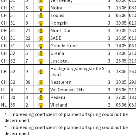
CH
51
5
Vermeilley
3
06.06.
01.
CH
51
6
Moiry
3
13.06.
08.
CH
51
7
Toules
3
06.06.
01.
CH
51
8
Hongrin
3
30.05.
01.
CH
51
21
Mont-Dar
3
30.05.
25.
CH
51
22
SADE
3
16.05.
01.
CH
51
51
Grande-Enne
3
14.05.
06.
CH
52
5
Greina
3
13.06.
31.
CH
52
7
Justistal
3
26.05.
31.
Hochgebirgsbelegstelle S-
CH
52
9
3
13.06.
26.
charl
CH
52
39
Nessleren
3
30.05.
29.
IT
4
1
Val Genova (TN)
3
06.06.
31.
IT
20
3
Pederü
3
27.05.
13.
NL
55
2
Vlieland
2
06.06.
05.
* ...
Inbreeding coefficient of planned offspring could not be
determined.
* ...
Inbreeding coefficient of planned offspring could not be
determined.