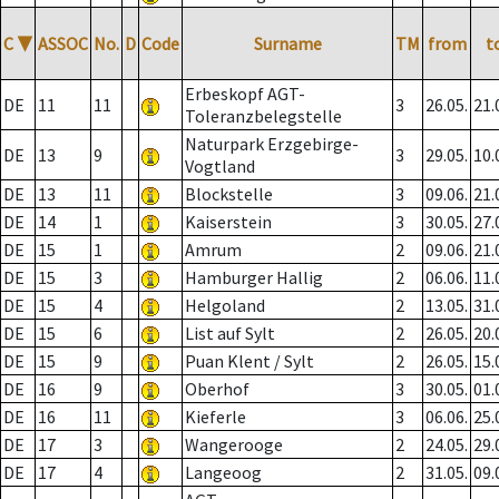
C
▼
ASSOC
No.
D
Code
Surname
TM
from
t
Erbeskopf AGT-
DE
11
11
3
26.05.
21.
Toleranzbelegstelle
Naturpark Erzgebirge-
DE
13
9
3
29.05.
10.
Vogtland
DE
13
11
Blockstelle
3
09.06.
21.
DE
14
1
Kaiserstein
3
30.05.
27.
DE
15
1
Amrum
2
09.06.
21.
DE
15
3
Hamburger Hallig
2
06.06.
11.
DE
15
4
Helgoland
2
13.05.
31.
DE
15
6
List auf Sylt
2
26.05.
20.
DE
15
9
Puan Klent / Sylt
2
26.05.
15.
DE
16
9
Oberhof
3
30.05.
01.
DE
16
11
Kieferle
3
06.06.
25.
DE
17
3
Wangerooge
2
24.05.
29.
DE
17
4
Langeoog
2
31.05.
09.