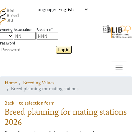
Language
:
Association
Breeder n°
country
Password
Login
Toggle
Home
Breeding Values
Breed planning for mating stations
Back
to selection form
Breed planning for mating stations
2026