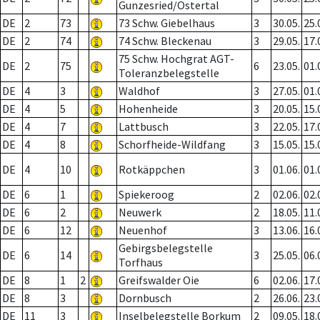
Gunzesried/Ostertal
DE
2
73
73 Schw. Giebelhaus
3
30.05.
25.
DE
2
74
74 Schw. Bleckenau
3
29.05.
17.
75 Schw. Hochgrat AGT-
DE
2
75
6
23.05.
01.
Toleranzbelegstelle
DE
4
3
Waldhof
3
27.05.
01.
DE
4
5
Hohenheide
3
20.05.
15.
DE
4
7
Lattbusch
3
22.05.
17.
DE
4
8
Schorfheide-Wildfang
3
15.05.
15.
DE
4
10
Rotkäppchen
3
01.06.
01.
DE
6
1
Spiekeroog
2
02.06.
02.
DE
6
2
Neuwerk
2
18.05.
11.
DE
6
12
Neuenhof
3
13.06.
16.
Gebirgsbelegstelle
DE
6
14
3
25.05.
06.
Torfhaus
DE
8
1
2
Greifswalder Oie
6
02.06.
17.
DE
8
3
Dornbusch
2
26.06.
23.
DE
11
3
Inselbelegstelle Borkum
2
09.05.
18.