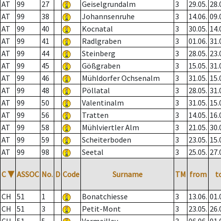
AT
99
27
Geiselgrundalm
3
29.05.
28.
AT
99
38
Johannsenruhe
3
14.06.
09.
AT
99
40
Kocnatal
3
30.05.
14.
AT
99
41
Radlgraben
3
01.06.
31.
AT
99
44
Steinberg
3
28.05.
23.
AT
99
45
Gößgraben
3
15.05.
31.
AT
99
46
Mühldorfer Ochsenalm
3
31.05.
15.
AT
99
48
Pöllatal
3
28.05.
31.
AT
99
50
Valentinalm
3
31.05.
15.
AT
99
56
Tratten
3
14.05.
16.
AT
99
58
Mühlviertler Alm
3
21.05.
30.
AT
99
59
Scheiterboden
3
23.05.
15.
AT
99
98
Seetal
3
25.05.
27.
C
▼
ASSOC
No.
D
Code
Surname
TM
from
t
CH
51
1
Bonatchiesse
3
13.06.
01.
CH
51
3
Petit-Mont
3
23.05.
26.