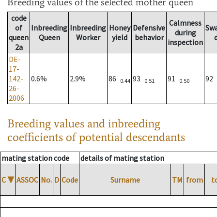
Breeding values
of the selected mother queen
code
Calmness
of
Inbreeding
Inbreeding
Honey
Defensive
Sw
during
queen
Queen
Worker
yield
behavior
inspection
2a
DE-
17-
142-
0.6%
2.9%
86
93
91
92
0.44
0.51
0.50
26-
2006
Breeding values and inbreeding
coefficients of potential descendants
mating station code
details of mating station
C
▼
ASSOC
No.
D
Code
Surname
TM
from
t