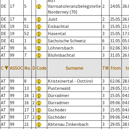
AGT
DE
17
5
Varroatoleranzbelegstelle
2
24.05.
26.
Norderney (70)
DE
17
6
Juist
2
25.05.
26.
DE
19
51
Eisbachtal
3
15.05.
21.
DE
19
52
Hasental
3
15.05.
17.
DE
41
1
Sächsische Schweiz
6
31.05.
05.
AT
99
6
Löhnersbach
3
02.06.
30.
AT
99
7
Blühnbachtal
3
31.05.
26.
C
▼
ASSOC
No.
D
Code
Surname
TM
from
t
AT
99
8
Kristeinertal - Osttirol
3
02.06.
28.
AT
99
13
Pusterwald
3
29.05.
31.
AT
99
16
1
Dürradmer
3
15.05.
04.
AT
99
16
2
Dürradmer
3
09.06.
04.
AT
99
17
1
Gschöder
3
15.05.
04.
AT
99
17
2
Gschöder
3
09.06.
04.
AT
99
21
Abtenau Zinkenbach
3
29.05.
28.