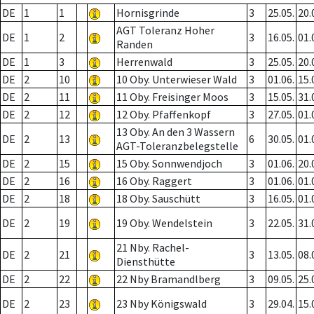
DE
1
1
Hornisgrinde
3
25.05.
20.
AGT Toleranz Hoher
DE
1
2
3
16.05.
01.
Randen
DE
1
3
Herrenwald
3
25.05.
20.
DE
2
10
10 Oby. Unterwieser Wald
3
01.06.
15.
DE
2
11
11 Oby. Freisinger Moos
3
15.05.
31.
DE
2
12
12 Oby. Pfaffenkopf
3
27.05.
01.
13 Oby. An den 3 Wassern
DE
2
13
6
30.05.
01.
AGT-Toleranzbelegstelle
DE
2
15
15 Oby. Sonnwendjoch
3
01.06.
20.
DE
2
16
16 Oby. Raggert
3
01.06.
01.
DE
2
18
18 Oby. Sauschütt
3
16.05.
01.
DE
2
19
19 Oby. Wendelstein
3
22.05.
31.
21 Nby. Rachel-
DE
2
21
3
13.05.
08.
Diensthütte
DE
2
22
22 Nby Bramandlberg
3
09.05.
25.
DE
2
23
23 Nby Königswald
3
29.04.
15.