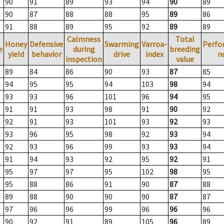
90
91
89
93
94
90
89
90
87
88
88
95
89
86
91
88
89
95
92
89
89
Calmness
Total
Honey
Defensive
Swarming
Varroa-
Perfo
e
during
breeding
yield
behavior
drive
index
n
inspection
value
89
84
86
90
93
87
85
94
95
95
94
103
98
94
93
93
96
101
96
94
95
91
91
93
98
91
90
92
92
91
93
101
93
92
93
93
96
95
98
92
93
94
92
93
96
99
93
93
94
91
94
93
92
95
92
91
95
97
97
95
102
98
95
95
88
86
91
90
87
88
89
88
90
90
90
87
87
97
96
96
99
96
96
96
90
92
91
89
105
96
89