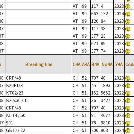
08.
AT
99
117
4
2023
07.
AT
99
663
132
2024
08.
AT
99
120
84
2023
07.
AT
99
117
38
2023
07.
AT
99
377
23
2023
08.
AT
99
671
85
2023
07.
AT
99
377
74
2023
o
Breeding line
C4A
A4A
B4A
No4A
Y4A
Cod
08.
CRP/48
CH
52
707
40
2023
07.
B20F1/3
CH
51
45
1893
2023
08.
KT02/23
CH
51
152
5652
2022
08.
B20x30 / 11
CH
51
36
3427
2022
08.
CRP/48
CH
52
707
40
2023
08.
KL 14 / 50
CH
51
91
4677
2023
07.
S91
CH
51
78
9810
2023
08.
GB10 / 22
CH
51
206
903
2024