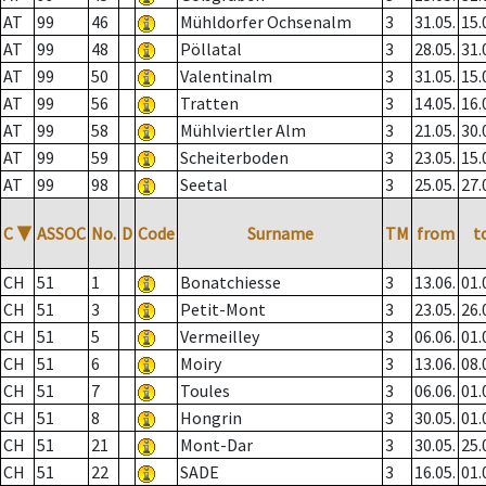
AT
99
46
Mühldorfer Ochsenalm
3
31.05.
15.
AT
99
48
Pöllatal
3
28.05.
31.
AT
99
50
Valentinalm
3
31.05.
15.
AT
99
56
Tratten
3
14.05.
16.
AT
99
58
Mühlviertler Alm
3
21.05.
30.
AT
99
59
Scheiterboden
3
23.05.
15.
AT
99
98
Seetal
3
25.05.
27.
C
▼
ASSOC
No.
D
Code
Surname
TM
from
t
CH
51
1
Bonatchiesse
3
13.06.
01.
CH
51
3
Petit-Mont
3
23.05.
26.
CH
51
5
Vermeilley
3
06.06.
01.
CH
51
6
Moiry
3
13.06.
08.
CH
51
7
Toules
3
06.06.
01.
CH
51
8
Hongrin
3
30.05.
01.
CH
51
21
Mont-Dar
3
30.05.
25.
CH
51
22
SADE
3
16.05.
01.