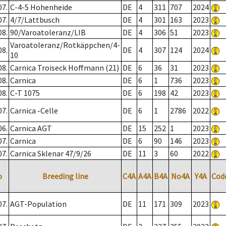
07.
C-4-5 Hohenheide
DE
4
311
707
2024
07.
4/7/Lattbusch
DE
4
301
163
2023
08.
90/Varoatoleranz/LIB
DE
4
306
51
2023
Varoatoleranz/Rotkäppchen/4-
08.
DE
4
307
124
2024
10
08.
Carnica Troiseck Hoffmann (21)
DE
6
36
31
2023
08.
Carnica
DE
6
1
736
2023
08.
C-T 1075
DE
6
198
42
2023
07.
Carnica -Celle
DE
6
1
2786
2022
06.
Carnica AGT
DE
15
252
1
2023
07.
Carnica
DE
6
90
146
2023
07.
Carnica Sklenar 47/9/26
DE
11
3
60
2022
o
Breeding line
C4A
A4A
B4A
No4A
Y4A
Cod
07.
AGT-Population
DE
11
171
309
2023