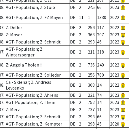
07.
AGT-Population; Z: Ott
DE
2
227
167
2021
08.
AGT-Population, Z: Stoib
DE
2
245
66
2023
08.
AGT-Population; Z: FZ Mayen
DE
11
1
1330
2022
07.
Z: Deller
DE
2
254
117
2022
08.
Z: Moser
DE
2
363
207
2023
08.
AGT-Population; Z: Schmidt
DE
2
293
46
2022
AGT-Population; Z:
07.
DE
2
211
318
2023
Wintersperger
08.
Z: Angela Tholen †
DE
2
736
240
2022
07.
AGT-Population; Z: Solleder
DE
2
256
780
2023
Ca.- Sklenar; Z: Andreas
08.
DE
2
308
14
2022
Levcenko
07.
AGT-Population; Z: Ahrens
DE
2
221
74
2023
07.
AGT Population; Z: Thein
DE
2
752
14
2023
07.
Z: Merz
DE
2
737
11
2023
07.
AGT-Population; Z: Schmidt
DE
2
293
66
2023
07.
AGT-Population, Z: Kempter
DE
2
298
45
2020