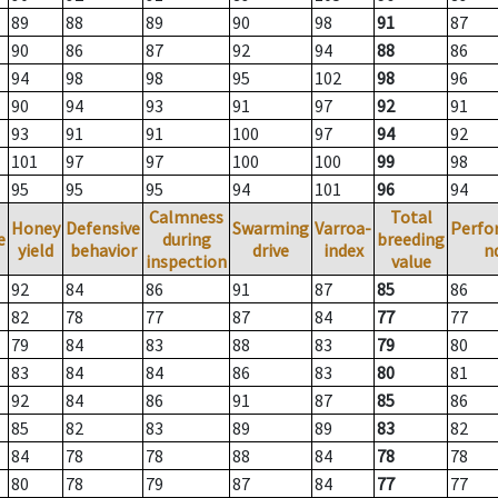
89
88
89
90
98
91
87
90
86
87
92
94
88
86
94
98
98
95
102
98
96
90
94
93
91
97
92
91
93
91
91
100
97
94
92
101
97
97
100
100
99
98
95
95
95
94
101
96
94
Calmness
Total
Honey
Defensive
Swarming
Varroa-
Perfo
e
during
breeding
yield
behavior
drive
index
n
inspection
value
92
84
86
91
87
85
86
82
78
77
87
84
77
77
79
84
83
88
83
79
80
83
84
84
86
83
80
81
92
84
86
91
87
85
86
85
82
83
89
89
83
82
84
78
78
88
84
78
78
80
78
79
87
84
77
77