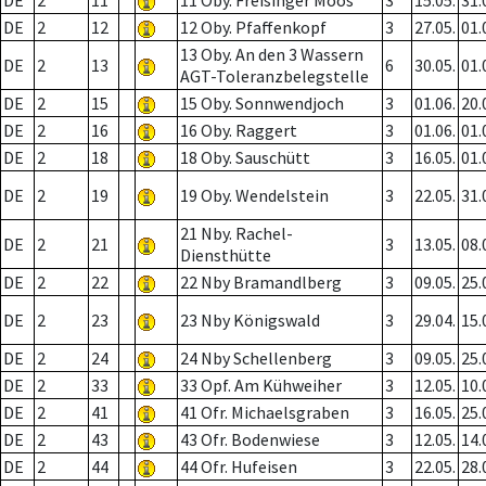
DE
2
11
11 Oby. Freisinger Moos
3
15.05.
31.
DE
2
12
12 Oby. Pfaffenkopf
3
27.05.
01.
13 Oby. An den 3 Wassern
DE
2
13
6
30.05.
01.
AGT-Toleranzbelegstelle
DE
2
15
15 Oby. Sonnwendjoch
3
01.06.
20.
DE
2
16
16 Oby. Raggert
3
01.06.
01.
DE
2
18
18 Oby. Sauschütt
3
16.05.
01.
DE
2
19
19 Oby. Wendelstein
3
22.05.
31.
21 Nby. Rachel-
DE
2
21
3
13.05.
08.
Diensthütte
DE
2
22
22 Nby Bramandlberg
3
09.05.
25.
DE
2
23
23 Nby Königswald
3
29.04.
15.
DE
2
24
24 Nby Schellenberg
3
09.05.
25.
DE
2
33
33 Opf. Am Kühweiher
3
12.05.
10.
DE
2
41
41 Ofr. Michaelsgraben
3
16.05.
25.
DE
2
43
43 Ofr. Bodenwiese
3
12.05.
14.
DE
2
44
44 Ofr. Hufeisen
3
22.05.
28.