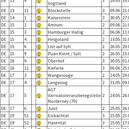
DE
13
9
3
29.05.
10.
Vogtland
DE
13
11
Blockstelle
3
09.06.
21.
DE
14
1
Kaiserstein
3
30.05.
27.
DE
15
1
Amrum
2
09.06.
21.
DE
15
3
Hamburger Hallig
2
06.06.
11.
DE
15
4
Helgoland
2
13.05.
31.
DE
15
6
List auf Sylt
2
26.05.
20.
DE
15
9
Puan Klent / Sylt
2
26.05.
15.
DE
16
9
Oberhof
3
30.05.
01.
DE
16
11
Kieferle
3
06.06.
25.
DE
17
3
Wangerooge
2
24.05.
29.
DE
17
4
Langeoog
2
31.05.
09.
AGT
DE
17
5
Varroatoleranzbelegstelle
2
24.05.
26.
Norderney (70)
DE
17
6
Juist
2
25.05.
26.
DE
19
51
Eisbachtal
3
15.05.
21.
DE
19
52
Hasental
3
15.05.
17.