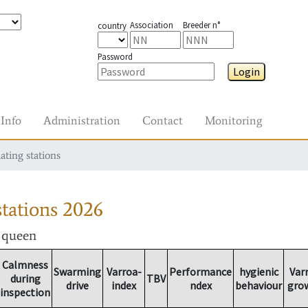
Association
Breeder n°
country
Password
Login
Info
Administration
Contact
Monitoring
ating stations
tations
2026
r queen
Calmness
Swarming
Varroa-
Performance
hygienic
Var
during
TBV
drive
index
ndex
behaviour
gro
inspection