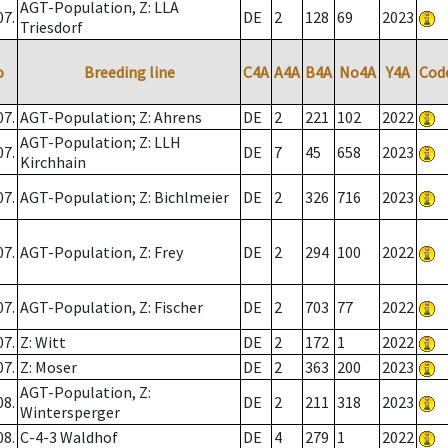
AGT-Population, Z: LLA
07.
DE
2
128
69
2023
Triesdorf
o
Breeding line
C4A
A4A
B4A
No4A
Y4A
Cod
07.
AGT-Population; Z: Ahrens
DE
2
221
102
2022
AGT-Population; Z: LLH
07.
DE
7
45
658
2023
Kirchhain
07.
AGT-Population; Z: Bichlmeier
DE
2
326
716
2023
07.
AGT-Population, Z: Frey
DE
2
294
100
2022
07.
AGT-Population, Z: Fischer
DE
2
703
77
2022
07.
Z: Witt
DE
2
172
1
2022
07.
Z: Moser
DE
2
363
200
2023
AGT-Population, Z:
08.
DE
2
211
318
2023
Wintersperger
08.
C-4-3 Waldhof
DE
4
279
1
2022