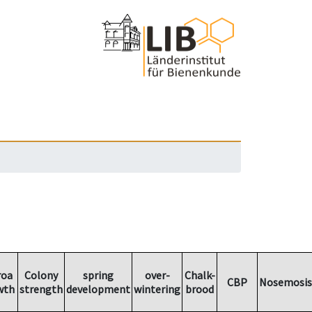
roa
Colony
spring
over-
Chalk-
CBP
Nosemosis
wth
strength
development
wintering
brood