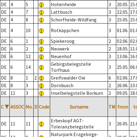
DE
4
5
Hohenheide
3
20.05.
15.
DE
4
7
Lattbusch
3
22.05.
17.
DE
4
8
Schorfheide-Wildfang
3
15.05.
15.
DE
4
10
Rotkäppchen
3
01.06.
01.
DE
6
1
Spiekeroog
2
02.06.
02.
DE
6
2
Neuwerk
2
18.05.
11.
DE
6
12
Neuenhof
3
13.06.
16.
Gebirgsbelegstelle
DE
6
14
3
25.05.
06.
Torfhaus
DE
8
1
2
Greifswalder Oie
6
02.06.
17.
DE
8
3
Dornbusch
2
26.06.
23.
DE
11
3
Inselbelegstelle Borkum
2
09.05.
18.
C
▼
ASSOC
No.
D
Code
Surname
TM
from
t
Erbeskopf AGT-
DE
11
11
3
26.05.
21.
Toleranzbelegstelle
Naturpark Erzgebirge-