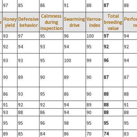
97
85
86
91
88
87
88
Calmness
Total
Honey
Defensive
Swarming
Varroa-
Perfo
e
during
breeding
yield
behavior
drive
index
n
inspection
value
93
97
95
96
100
97
94
92
94
93
94
95
92
92
93
93
95
100
99
96
94
90
89
90
89
90
87
87
86
93
95
86
90
88
88
91
92
92
94
89
88
91
93
88
86
94
90
88
88
95
95
96
98
95
95
95
89
85
84
86
70
74
83