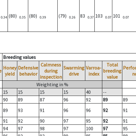
)
(80)
(80)
(79)
83
103
101
0.34
0.35
0.39
0.26
0.37
0.07
0.07
Breeding values
Calmness
Total
Honey
Defensive
Swarming
Varroa-
Perfo
e
during
breeding
yield
behavior
drive
index
n
inspection
value
Weighting in %
15
15
15
15
40
--
90
89
87
96
92
89
89
89
93
91
96
96
92
91
91
92
90
97
95
92
91
94
97
98
97
100
97
95