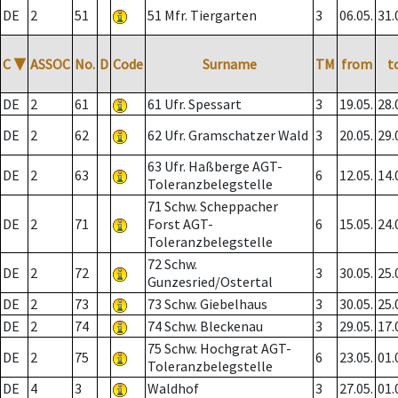
DE
2
51
51 Mfr. Tiergarten
3
06.05.
31.
C
▼
ASSOC
No.
D
Code
Surname
TM
from
t
DE
2
61
61 Ufr. Spessart
3
19.05.
28.
DE
2
62
62 Ufr. Gramschatzer Wald
3
20.05.
29.
63 Ufr. Haßberge AGT-
DE
2
63
6
12.05.
14.
Toleranzbelegstelle
71 Schw. Scheppacher
DE
2
71
Forst AGT-
6
15.05.
24.
Toleranzbelegstelle
72 Schw.
DE
2
72
3
30.05.
25.
Gunzesried/Ostertal
DE
2
73
73 Schw. Giebelhaus
3
30.05.
25.
DE
2
74
74 Schw. Bleckenau
3
29.05.
17.
75 Schw. Hochgrat AGT-
DE
2
75
6
23.05.
01.
Toleranzbelegstelle
DE
4
3
Waldhof
3
27.05.
01.