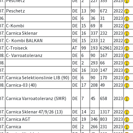
07.
Peschetz
DE
2
227
355
2023
07.
Peschetz
DE
13
90
672
2022
06.
DE
6
36
31
2023
07.
C-Kombi
DE
15
69
8
2022
07.
Carnica Sklenar
DE
16
337
232
2023
07.
C- Kombi BALKAN
DE
15
233
12
2022
07.
C-Troiseck
AT
99
193
62961
2023
08.
C- Varroatoleranz
DE
6
90
167
2023
08.
DE
2
293
66
2023
07.
DE
16
310
147
2023
07.
Carnica Selektionslinie LIB (90)
DE
6
90
170
2023
08.
Carnica-03 (40)
DE
17
208
49
2023
07.
Carnica Varroatoleranz (SMR)
DE
7
45
658
2023
07.
Carnica Sklenar 47/9/26 (13)
DE
14
21
1317
2022
07.
Carnica AGT
DE
19
346
803
2023
07.
Carnica
DE
2
266
231
2023