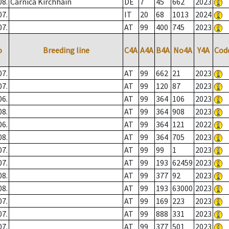
08.
Carnica Kirchhain
DE
7
45
662
2023
07.
IT
20
68
1013
2024
07.
AT
99
400
745
2023
o
Breeding line
C4A
A4A
B4A
No4A
Y4A
Cod
07.
AT
99
662
21
2023
07.
AT
99
120
87
2023
06.
AT
99
364
106
2023
08.
AT
99
364
908
2023
06.
AT
99
364
121
2022
08.
AT
99
364
705
2023
07.
AT
99
99
1
2023
07.
AT
99
193
62459
2023
08.
AT
99
377
92
2023
08.
AT
99
193
63000
2023
07.
AT
99
169
223
2023
07.
AT
99
888
331
2023
07.
AT
99
377
501
2023