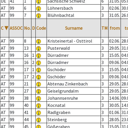
DE
41
1
Sächsische Schweiz
6
31.05.
05.
AT
99
6
Löhnersbach
3
02.06.
30.
AT
99
7
Blühnbachtal
3
31.05.
26.
C
▼
ASSOC
No.
D
Code
Surname
TM
from
t
AT
99
8
Kristeinertal - Osttirol
3
02.06.
28.
AT
99
13
Pusterwald
3
29.05.
31.
AT
99
16
1
Dürradmer
3
15.05.
04.
AT
99
16
2
Dürradmer
3
09.06.
04.
AT
99
17
1
Gschöder
3
15.05.
04.
AT
99
17
2
Gschöder
3
09.06.
04.
AT
99
21
Abtenau Zinkenbach
3
29.05.
28.
AT
99
27
Geiselgrundalm
3
29.05.
28.
AT
99
38
Johannsenruhe
3
14.06.
09.
AT
99
40
Kocnatal
3
30.05.
14.
AT
99
41
Radlgraben
3
01.06.
31.
AT
99
44
Steinberg
3
28.05.
23.
AT
99
45
Gößgraben
3
15.05.
31.