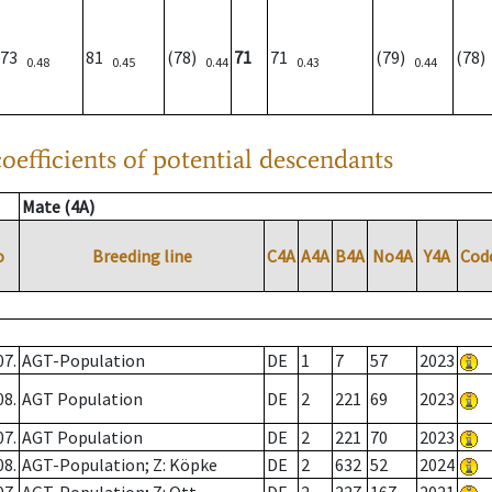
73
81
(78)
71
71
(79)
(78
0.48
0.45
0.44
0.43
0.44
oefficients of potential descendants
Mate (4A)
o
Breeding line
C4A
A4A
B4A
No4A
Y4A
Cod
07.
AGT-Population
DE
1
7
57
2023
08.
AGT Population
DE
2
221
69
2023
07.
AGT Population
DE
2
221
70
2023
08.
AGT-Population; Z: Köpke
DE
2
632
52
2024