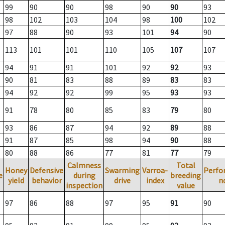
99
90
90
98
90
90
93
98
102
103
104
98
100
102
97
88
90
93
101
94
90
113
101
101
110
105
107
107
94
91
91
101
92
92
93
90
81
83
88
89
83
83
94
92
92
99
95
93
93
91
78
80
85
83
79
80
93
86
87
94
92
89
88
91
87
85
98
94
90
88
80
88
86
77
81
77
79
Calmness
Total
Honey
Defensive
Swarming
Varroa-
Perfo
e
during
breeding
yield
behavior
drive
index
n
inspection
value
97
86
88
97
95
91
90