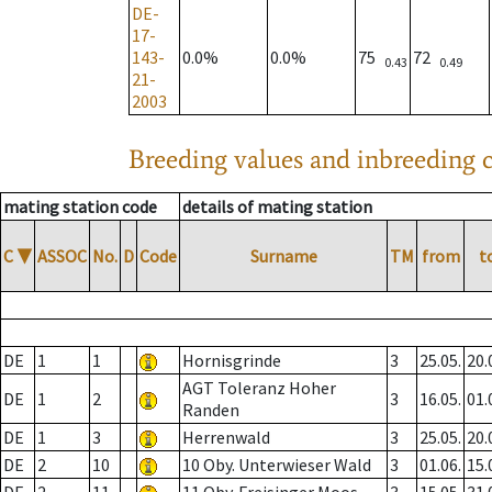
DE-
17-
143-
0.0%
0.0%
75
72
0.43
0.49
21-
2003
Breeding values and inbreeding c
mating station code
details of mating station
C
▼
ASSOC
No.
D
Code
Surname
TM
from
t
DE
1
1
Hornisgrinde
3
25.05.
20.
AGT Toleranz Hoher
DE
1
2
3
16.05.
01.
Randen
DE
1
3
Herrenwald
3
25.05.
20.
DE
2
10
10 Oby. Unterwieser Wald
3
01.06.
15.