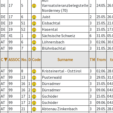
AGT
DE
17
5
Varroatoleranzbelegstelle
2
24.05.
26.
Norderney (70)
DE
17
6
Juist
2
25.05.
26.
DE
19
51
Eisbachtal
3
15.05.
21.
DE
19
52
Hasental
3
15.05.
17.
DE
41
1
Sächsische Schweiz
6
31.05.
05.
AT
99
6
Löhnersbach
3
02.06.
30.
AT
99
7
Blühnbachtal
3
31.05.
26.
C
▼
ASSOC
No.
D
Code
Surname
TM
from
t
AT
99
8
Kristeinertal - Osttirol
3
02.06.
28.
AT
99
13
Pusterwald
3
29.05.
31.
AT
99
16
1
Dürradmer
3
15.05.
04.
AT
99
16
2
Dürradmer
3
09.06.
04.
AT
99
17
1
Gschöder
3
15.05.
04.
AT
99
17
2
Gschöder
3
09.06.
04.
AT
99
21
Abtenau Zinkenbach
3
29.05.
28.