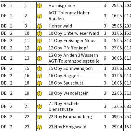
DE
1
1
Hornisgrinde
3
25.05.
20.
AGT Toleranz Hoher
DE
1
2
3
16.05.
01.
Randen
DE
1
3
Herrenwald
3
25.05.
20.
DE
2
10
10 Oby. Unterwieser Wald
3
01.06.
15.
DE
2
11
11 Oby. Freisinger Moos
3
15.05.
31.
DE
2
12
12 Oby. Pfaffenkopf
3
27.05.
01.
13 Oby. An den 3 Wassern
DE
2
13
6
30.05.
01.
AGT-Toleranzbelegstelle
DE
2
15
15 Oby. Sonnwendjoch
3
01.06.
20.
DE
2
16
16 Oby. Raggert
3
01.06.
01.
DE
2
18
18 Oby. Sauschütt
3
16.05.
01.
DE
2
19
19 Oby. Wendelstein
3
22.05.
31.
21 Nby. Rachel-
DE
2
21
3
13.05.
08.
Diensthütte
DE
2
22
22 Nby Bramandlberg
3
09.05.
25.
DE
2
23
23 Nby Königswald
3
29.04.
15.