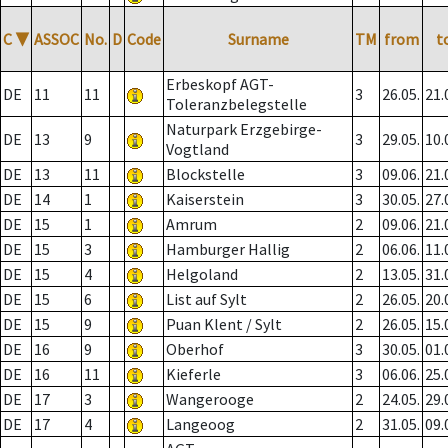
C
▼
ASSOC
No.
D
Code
Surname
TM
from
t
Erbeskopf AGT-
DE
11
11
3
26.05.
21.
Toleranzbelegstelle
Naturpark Erzgebirge-
DE
13
9
3
29.05.
10.
Vogtland
DE
13
11
Blockstelle
3
09.06.
21.
DE
14
1
Kaiserstein
3
30.05.
27.
DE
15
1
Amrum
2
09.06.
21.
DE
15
3
Hamburger Hallig
2
06.06.
11.
DE
15
4
Helgoland
2
13.05.
31.
DE
15
6
List auf Sylt
2
26.05.
20.
DE
15
9
Puan Klent / Sylt
2
26.05.
15.
DE
16
9
Oberhof
3
30.05.
01.
DE
16
11
Kieferle
3
06.06.
25.
DE
17
3
Wangerooge
2
24.05.
29.
DE
17
4
Langeoog
2
31.05.
09.