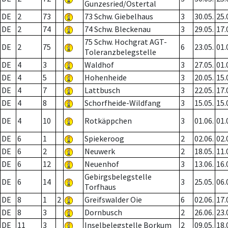
Gunzesried/Ostertal
DE
2
73
73 Schw. Giebelhaus
3
30.05.
25.
DE
2
74
74 Schw. Bleckenau
3
29.05.
17.
75 Schw. Hochgrat AGT-
DE
2
75
6
23.05.
01.
Toleranzbelegstelle
DE
4
3
Waldhof
3
27.05.
01.
DE
4
5
Hohenheide
3
20.05.
15.
DE
4
7
Lattbusch
3
22.05.
17.
DE
4
8
Schorfheide-Wildfang
3
15.05.
15.
DE
4
10
Rotkäppchen
3
01.06.
01.
DE
6
1
Spiekeroog
2
02.06.
02.
DE
6
2
Neuwerk
2
18.05.
11.
DE
6
12
Neuenhof
3
13.06.
16.
Gebirgsbelegstelle
DE
6
14
3
25.05.
06.
Torfhaus
DE
8
1
2
Greifswalder Oie
6
02.06.
17.
DE
8
3
Dornbusch
2
26.06.
23.
DE
11
3
Inselbelegstelle Borkum
2
09.05.
18.