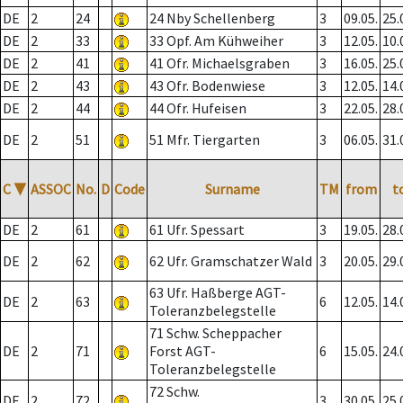
DE
2
24
24 Nby Schellenberg
3
09.05.
25.
DE
2
33
33 Opf. Am Kühweiher
3
12.05.
10.
DE
2
41
41 Ofr. Michaelsgraben
3
16.05.
25.
DE
2
43
43 Ofr. Bodenwiese
3
12.05.
14.
DE
2
44
44 Ofr. Hufeisen
3
22.05.
28.
DE
2
51
51 Mfr. Tiergarten
3
06.05.
31.
C
▼
ASSOC
No.
D
Code
Surname
TM
from
t
DE
2
61
61 Ufr. Spessart
3
19.05.
28.
DE
2
62
62 Ufr. Gramschatzer Wald
3
20.05.
29.
63 Ufr. Haßberge AGT-
DE
2
63
6
12.05.
14.
Toleranzbelegstelle
71 Schw. Scheppacher
DE
2
71
Forst AGT-
6
15.05.
24.
Toleranzbelegstelle
72 Schw.
DE
2
72
3
30.05.
25.