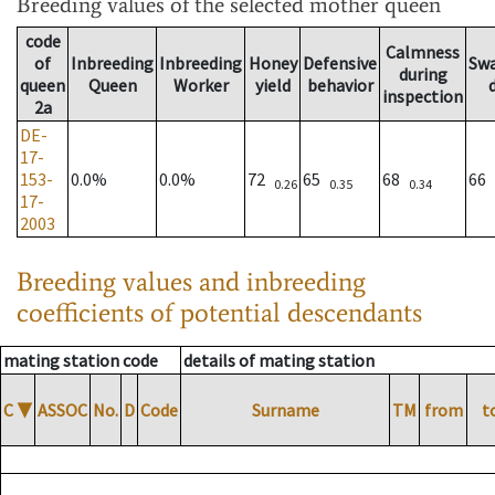
Breeding values
of the selected mother queen
code
Calmness
of
Inbreeding
Inbreeding
Honey
Defensive
Sw
during
queen
Queen
Worker
yield
behavior
inspection
2a
DE-
17-
153-
0.0%
0.0%
72
65
68
66
0.26
0.35
0.34
17-
2003
Breeding values and inbreeding
coefficients of potential descendants
mating station code
details of mating station
C
▼
ASSOC
No.
D
Code
Surname
TM
from
t