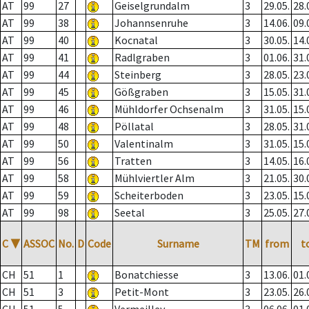
AT
99
27
Geiselgrundalm
3
29.05.
28.
AT
99
38
Johannsenruhe
3
14.06.
09.
AT
99
40
Kocnatal
3
30.05.
14.
AT
99
41
Radlgraben
3
01.06.
31.
AT
99
44
Steinberg
3
28.05.
23.
AT
99
45
Gößgraben
3
15.05.
31.
AT
99
46
Mühldorfer Ochsenalm
3
31.05.
15.
AT
99
48
Pöllatal
3
28.05.
31.
AT
99
50
Valentinalm
3
31.05.
15.
AT
99
56
Tratten
3
14.05.
16.
AT
99
58
Mühlviertler Alm
3
21.05.
30.
AT
99
59
Scheiterboden
3
23.05.
15.
AT
99
98
Seetal
3
25.05.
27.
C
▼
ASSOC
No.
D
Code
Surname
TM
from
t
CH
51
1
Bonatchiesse
3
13.06.
01.
CH
51
3
Petit-Mont
3
23.05.
26.