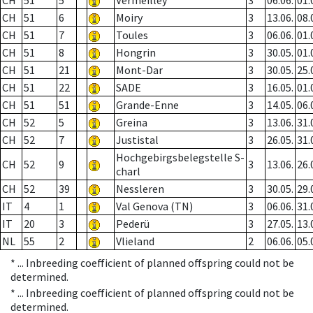
CH
51
5
Vermeilley
3
06.06.
01.
CH
51
6
Moiry
3
13.06.
08.
CH
51
7
Toules
3
06.06.
01.
CH
51
8
Hongrin
3
30.05.
01.
CH
51
21
Mont-Dar
3
30.05.
25.
CH
51
22
SADE
3
16.05.
01.
CH
51
51
Grande-Enne
3
14.05.
06.
CH
52
5
Greina
3
13.06.
31.
CH
52
7
Justistal
3
26.05.
31.
Hochgebirgsbelegstelle S-
CH
52
9
3
13.06.
26.
charl
CH
52
39
Nessleren
3
30.05.
29.
IT
4
1
Val Genova (TN)
3
06.06.
31.
IT
20
3
Pederü
3
27.05.
13.
NL
55
2
Vlieland
2
06.06.
05.
* ...
Inbreeding coefficient of planned offspring could not be
determined.
* ...
Inbreeding coefficient of planned offspring could not be
determined.