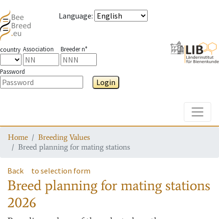
Language
:
Association
Breeder n°
country
Password
Login
Toggle
Home
Breeding Values
Breed planning for mating stations
Back
to selection form
Breed planning for mating stations
2026