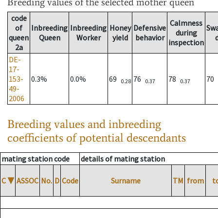
Breeding values
of the selected mother queen
code
Calmness
of
Inbreeding
Inbreeding
Honey
Defensive
Sw
during
queen
Queen
Worker
yield
behavior
inspection
2a
DE-
17-
153-
0.3%
0.0%
69
76
78
70
0.28
0.37
0.37
49-
2006
Breeding values and inbreeding
coefficients of potential descendants
mating station code
details of mating station
C
▼
ASSOC
No.
D
Code
Surname
TM
from
t