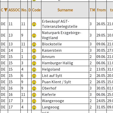
C
▼
ASSOC
No.
D
Code
Surname
TM
from
t
Erbeskopf AGT-
DE
11
11
3
26.05.
21.
Toleranzbelegstelle
Naturpark Erzgebirge-
DE
13
9
3
29.05.
10.
Vogtland
DE
13
11
Blockstelle
3
09.06.
21.
DE
14
1
Kaiserstein
3
30.05.
27.
DE
15
1
Amrum
2
09.06.
21.
DE
15
3
Hamburger Hallig
2
06.06.
11.
DE
15
4
Helgoland
2
13.05.
31.
DE
15
6
List auf Sylt
2
26.05.
20.
DE
15
9
Puan Klent / Sylt
2
26.05.
15.
DE
16
9
Oberhof
3
30.05.
01.
DE
16
11
Kieferle
3
06.06.
25.
DE
17
3
Wangerooge
2
24.05.
29.
DE
17
4
Langeoog
2
31.05.
09.