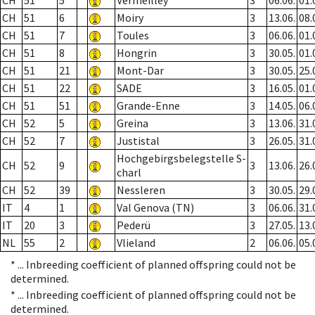
CH
51
5
Vermeilley
3
06.06.
01.
CH
51
6
Moiry
3
13.06.
08.
CH
51
7
Toules
3
06.06.
01.
CH
51
8
Hongrin
3
30.05.
01.
CH
51
21
Mont-Dar
3
30.05.
25.
CH
51
22
SADE
3
16.05.
01.
CH
51
51
Grande-Enne
3
14.05.
06.
CH
52
5
Greina
3
13.06.
31.
CH
52
7
Justistal
3
26.05.
31.
Hochgebirgsbelegstelle S-
CH
52
9
3
13.06.
26.
charl
CH
52
39
Nessleren
3
30.05.
29.
IT
4
1
Val Genova (TN)
3
06.06.
31.
IT
20
3
Pederü
3
27.05.
13.
NL
55
2
Vlieland
2
06.06.
05.
* ...
Inbreeding coefficient of planned offspring could not be
determined.
* ...
Inbreeding coefficient of planned offspring could not be
determined.