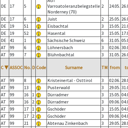
AGT
DE
17
5
Varroatoleranzbelegstelle
2
24.05.
26.
Norderney (70)
DE
17
6
Juist
2
25.05.
26.
DE
19
51
Eisbachtal
3
15.05.
21.
DE
19
52
Hasental
3
15.05.
17.
DE
41
1
Sächsische Schweiz
6
31.05.
05.
AT
99
6
Löhnersbach
3
02.06.
30.
AT
99
7
Blühnbachtal
3
31.05.
26.
C
▼
ASSOC
No.
D
Code
Surname
TM
from
t
AT
99
8
Kristeinertal - Osttirol
3
02.06.
28.
AT
99
13
Pusterwald
3
29.05.
31.
AT
99
16
1
Dürradmer
3
15.05.
04.
AT
99
16
2
Dürradmer
3
09.06.
04.
AT
99
17
1
Gschöder
3
15.05.
04.
AT
99
17
2
Gschöder
3
09.06.
04.
AT
99
21
Abtenau Zinkenbach
3
29.05.
28.