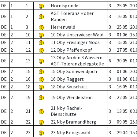
DE
1
1
Hornisgrinde
3
25.05.
20.
AGT Toleranz Hoher
DE
1
2
3
16.05.
01.
Randen
DE
1
3
Herrenwald
3
25.05.
20.
DE
2
10
10 Oby. Unterwieser Wald
3
01.06.
15.
DE
2
11
11 Oby. Freisinger Moos
3
15.05.
31.
DE
2
12
12 Oby. Pfaffenkopf
3
27.05.
01.
13 Oby. An den 3 Wassern
DE
2
13
6
30.05.
01.
AGT-Toleranzbelegstelle
DE
2
15
15 Oby. Sonnwendjoch
3
01.06.
20.
DE
2
16
16 Oby. Raggert
3
01.06.
01.
DE
2
18
18 Oby. Sauschütt
3
16.05.
01.
DE
2
19
19 Oby. Wendelstein
3
22.05.
31.
21 Nby. Rachel-
DE
2
21
3
13.05.
08.
Diensthütte
DE
2
22
22 Nby Bramandlberg
3
09.05.
25.
DE
2
23
23 Nby Königswald
3
29.04.
15.