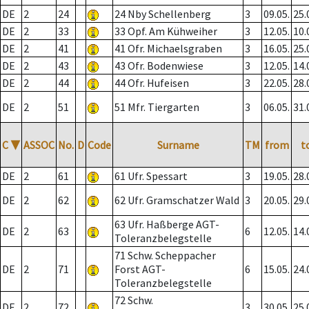
DE
2
24
24 Nby Schellenberg
3
09.05.
25.
DE
2
33
33 Opf. Am Kühweiher
3
12.05.
10.
DE
2
41
41 Ofr. Michaelsgraben
3
16.05.
25.
DE
2
43
43 Ofr. Bodenwiese
3
12.05.
14.
DE
2
44
44 Ofr. Hufeisen
3
22.05.
28.
DE
2
51
51 Mfr. Tiergarten
3
06.05.
31.
C
▼
ASSOC
No.
D
Code
Surname
TM
from
t
DE
2
61
61 Ufr. Spessart
3
19.05.
28.
DE
2
62
62 Ufr. Gramschatzer Wald
3
20.05.
29.
63 Ufr. Haßberge AGT-
DE
2
63
6
12.05.
14.
Toleranzbelegstelle
71 Schw. Scheppacher
DE
2
71
Forst AGT-
6
15.05.
24.
Toleranzbelegstelle
72 Schw.
DE
2
72
3
30.05.
25.