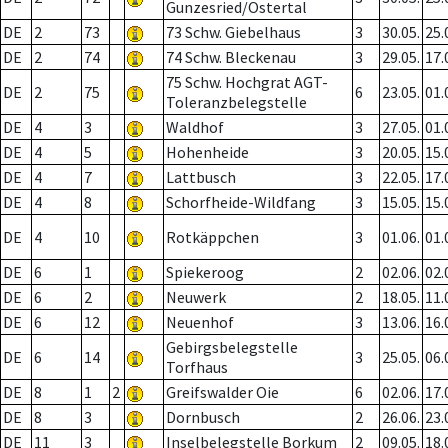
Gunzesried/Ostertal
DE
2
73
73 Schw. Giebelhaus
3
30.05.
25.
DE
2
74
74 Schw. Bleckenau
3
29.05.
17.
75 Schw. Hochgrat AGT-
DE
2
75
6
23.05.
01.
Toleranzbelegstelle
DE
4
3
Waldhof
3
27.05.
01.
DE
4
5
Hohenheide
3
20.05.
15.
DE
4
7
Lattbusch
3
22.05.
17.
DE
4
8
Schorfheide-Wildfang
3
15.05.
15.
DE
4
10
Rotkäppchen
3
01.06.
01.
DE
6
1
Spiekeroog
2
02.06.
02.
DE
6
2
Neuwerk
2
18.05.
11.
DE
6
12
Neuenhof
3
13.06.
16.
Gebirgsbelegstelle
DE
6
14
3
25.05.
06.
Torfhaus
DE
8
1
2
Greifswalder Oie
6
02.06.
17.
DE
8
3
Dornbusch
2
26.06.
23.
DE
11
3
Inselbelegstelle Borkum
2
09.05.
18.