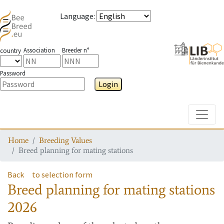
Language
:
Association
Breeder n°
country
Password
Login
Toggle
Home
Breeding Values
Breed planning for mating stations
Back
to selection form
Breed planning for mating stations
2026