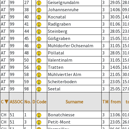
AT
99
27
Geiselgrundalm
3
29.05.
28.
AT
99
38
Johannsenruhe
3
14.06.
09.
AT
99
40
Kocnatal
3
30.05.
14.
AT
99
41
Radlgraben
3
01.06.
31.
AT
99
44
Steinberg
3
28.05.
23.
AT
99
45
Gößgraben
3
15.05.
31.
AT
99
46
Mühldorfer Ochsenalm
3
31.05.
15.
AT
99
48
Pöllatal
3
28.05.
31.
AT
99
50
Valentinalm
3
31.05.
15.
AT
99
56
Tratten
3
14.05.
16.
AT
99
58
Mühlviertler Alm
3
21.05.
30.
AT
99
59
Scheiterboden
3
23.05.
15.
AT
99
98
Seetal
3
25.05.
27.
C
▼
ASSOC
No.
D
Code
Surname
TM
from
t
CH
51
1
Bonatchiesse
3
13.06.
01.
CH
51
3
Petit-Mont
3
23.05.
26.