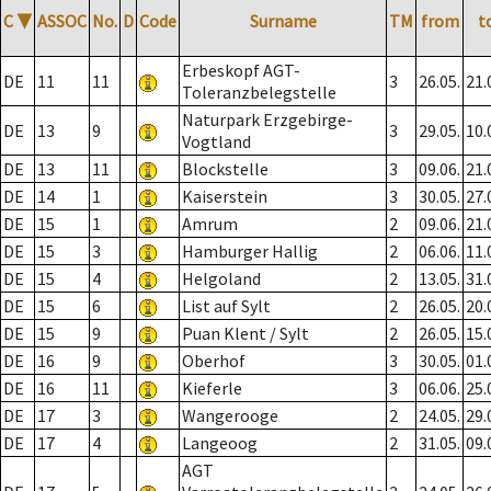
C
▼
ASSOC
No.
D
Code
Surname
TM
from
t
Erbeskopf AGT-
DE
11
11
3
26.05.
21.
Toleranzbelegstelle
Naturpark Erzgebirge-
DE
13
9
3
29.05.
10.
Vogtland
DE
13
11
Blockstelle
3
09.06.
21.
DE
14
1
Kaiserstein
3
30.05.
27.
DE
15
1
Amrum
2
09.06.
21.
DE
15
3
Hamburger Hallig
2
06.06.
11.
DE
15
4
Helgoland
2
13.05.
31.
DE
15
6
List auf Sylt
2
26.05.
20.
DE
15
9
Puan Klent / Sylt
2
26.05.
15.
DE
16
9
Oberhof
3
30.05.
01.
DE
16
11
Kieferle
3
06.06.
25.
DE
17
3
Wangerooge
2
24.05.
29.
DE
17
4
Langeoog
2
31.05.
09.
AGT