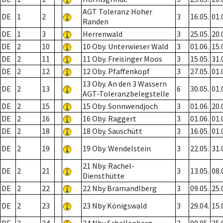
AGT Toleranz Hoher
DE
1
2
3
16.05.
01.
Randen
DE
1
3
Herrenwald
3
25.05.
20.
DE
2
10
10 Oby. Unterwieser Wald
3
01.06.
15.
DE
2
11
11 Oby. Freisinger Moos
3
15.05.
31.
DE
2
12
12 Oby. Pfaffenkopf
3
27.05.
01.
13 Oby. An den 3 Wassern
DE
2
13
6
30.05.
01.
AGT-Toleranzbelegstelle
DE
2
15
15 Oby. Sonnwendjoch
3
01.06.
20.
DE
2
16
16 Oby. Raggert
3
01.06.
01.
DE
2
18
18 Oby. Sauschütt
3
16.05.
01.
DE
2
19
19 Oby. Wendelstein
3
22.05.
31.
21 Nby. Rachel-
DE
2
21
3
13.05.
08.
Diensthütte
DE
2
22
22 Nby Bramandlberg
3
09.05.
25.
DE
2
23
23 Nby Königswald
3
29.04.
15.