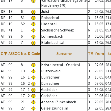
DE
17
5
Varroatoleranzbelegstelle
2
24.05.
26.
Norderney (70)
DE
17
6
Juist
2
25.05.
26.
DE
19
51
Eisbachtal
3
15.05.
21.
DE
19
52
Hasental
3
15.05.
17.
DE
41
1
Sächsische Schweiz
6
31.05.
05.
AT
99
6
Löhnersbach
3
02.06.
30.
AT
99
7
Blühnbachtal
3
31.05.
26.
C
▼
ASSOC
No.
D
Code
Surname
TM
from
t
AT
99
8
Kristeinertal - Osttirol
3
02.06.
28.
AT
99
13
Pusterwald
3
29.05.
31.
AT
99
16
1
Dürradmer
3
15.05.
04.
AT
99
16
2
Dürradmer
3
09.06.
04.
AT
99
17
1
Gschöder
3
15.05.
04.
AT
99
17
2
Gschöder
3
09.06.
04.
AT
99
21
Abtenau Zinkenbach
3
29.05.
28.
AT
99
27
Geiselgrundalm
3
29.05.
28.