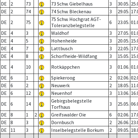
DE
2
73
73 Schw. Giebelhaus
3
30.05.
25.
DE
2
74
74 Schw. Bleckenau
3
29.05.
17.
75 Schw. Hochgrat AGT-
DE
2
75
6
23.05.
01.
Toleranzbelegstelle
DE
4
3
Waldhof
3
27.05.
01.
DE
4
5
Hohenheide
3
20.05.
15.
DE
4
7
Lattbusch
3
22.05.
17.
DE
4
8
Schorfheide-Wildfang
3
15.05.
15.
DE
4
10
Rotkäppchen
3
01.06.
01.
DE
6
1
Spiekeroog
2
02.06.
02.
DE
6
2
Neuwerk
2
18.05.
11.
DE
6
12
Neuenhof
3
13.06.
16.
Gebirgsbelegstelle
DE
6
14
3
25.05.
06.
Torfhaus
DE
8
1
2
Greifswalder Oie
6
02.06.
17.
DE
8
3
Dornbusch
2
26.06.
23.
DE
11
3
Inselbelegstelle Borkum
2
09.05.
18.