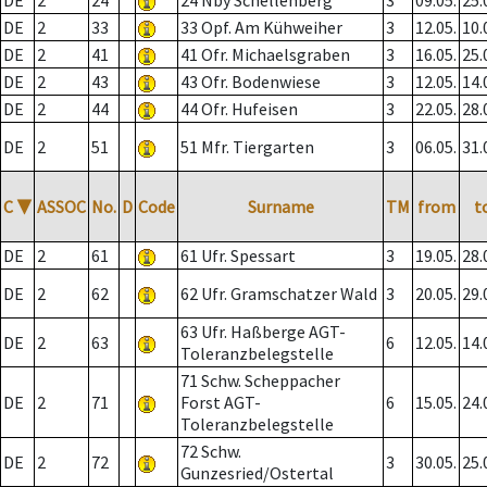
DE
2
24
24 Nby Schellenberg
3
09.05.
25.
DE
2
33
33 Opf. Am Kühweiher
3
12.05.
10.
DE
2
41
41 Ofr. Michaelsgraben
3
16.05.
25.
DE
2
43
43 Ofr. Bodenwiese
3
12.05.
14.
DE
2
44
44 Ofr. Hufeisen
3
22.05.
28.
DE
2
51
51 Mfr. Tiergarten
3
06.05.
31.
C
▼
ASSOC
No.
D
Code
Surname
TM
from
t
DE
2
61
61 Ufr. Spessart
3
19.05.
28.
DE
2
62
62 Ufr. Gramschatzer Wald
3
20.05.
29.
63 Ufr. Haßberge AGT-
DE
2
63
6
12.05.
14.
Toleranzbelegstelle
71 Schw. Scheppacher
DE
2
71
Forst AGT-
6
15.05.
24.
Toleranzbelegstelle
72 Schw.
DE
2
72
3
30.05.
25.
Gunzesried/Ostertal