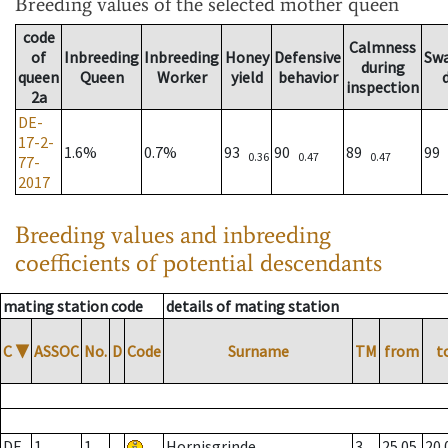
Breeding values
of the selected mother queen
code
Calmness
of
Inbreeding
Inbreeding
Honey
Defensive
Sw
during
queen
Queen
Worker
yield
behavior
inspection
2a
DE-
17-2-
1.6%
0.7%
93
90
89
99
0.36
0.47
0.47
77-
2017
Breeding values and inbreeding
coefficients of potential descendants
mating station code
details of mating station
C
▼
ASSOC
No.
D
Code
Surname
TM
from
t
DE
1
1
Hornisgrinde
3
25.05.
20.