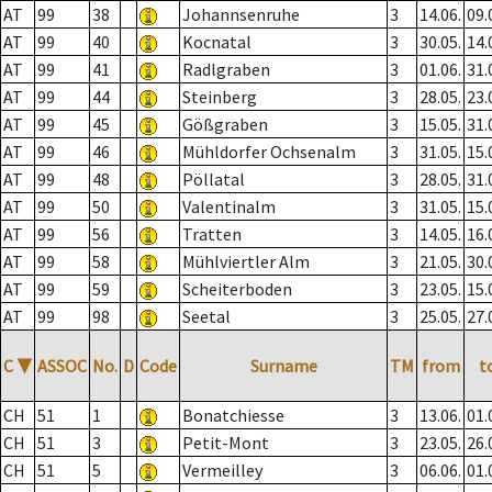
AT
99
38
Johannsenruhe
3
14.06.
09.
AT
99
40
Kocnatal
3
30.05.
14.
AT
99
41
Radlgraben
3
01.06.
31.
AT
99
44
Steinberg
3
28.05.
23.
AT
99
45
Gößgraben
3
15.05.
31.
AT
99
46
Mühldorfer Ochsenalm
3
31.05.
15.
AT
99
48
Pöllatal
3
28.05.
31.
AT
99
50
Valentinalm
3
31.05.
15.
AT
99
56
Tratten
3
14.05.
16.
AT
99
58
Mühlviertler Alm
3
21.05.
30.
AT
99
59
Scheiterboden
3
23.05.
15.
AT
99
98
Seetal
3
25.05.
27.
C
▼
ASSOC
No.
D
Code
Surname
TM
from
t
CH
51
1
Bonatchiesse
3
13.06.
01.
CH
51
3
Petit-Mont
3
23.05.
26.
CH
51
5
Vermeilley
3
06.06.
01.