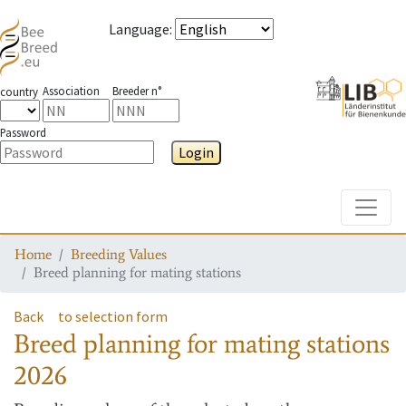
Language
:
Association
Breeder n°
country
Password
Login
Toggle
Home
Breeding Values
Breed planning for mating stations
Back
to selection form
Breed planning for mating stations
2026