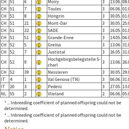
CH
51
6
Moiry
3
13.06.
08.
CH
51
7
Toules
3
06.06.
01.
CH
51
8
Hongrin
3
30.05.
01.
CH
51
21
Mont-Dar
3
30.05.
25.
CH
51
22
SADE
3
16.05.
01.
CH
51
51
Grande-Enne
3
14.05.
06.
CH
52
5
Greina
3
13.06.
31.
CH
52
7
Justistal
3
26.05.
31.
Hochgebirgsbelegstelle S-
CH
52
9
3
13.06.
26.
charl
CH
52
39
Nessleren
3
30.05.
29.
IT
4
1
Val Genova (TN)
3
06.06.
31.
IT
20
3
Pederü
3
27.05.
13.
NL
55
2
Vlieland
2
06.06.
05.
* ...
Inbreeding coefficient of planned offspring could not be
determined.
* ...
Inbreeding coefficient of planned offspring could not be
determined.