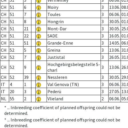
CH
51
5
Vermeilley
3
06.06.
01.
CH
51
6
Moiry
3
13.06.
08.
CH
51
7
Toules
3
06.06.
01.
CH
51
8
Hongrin
3
30.05.
01.
CH
51
21
Mont-Dar
3
30.05.
25.
CH
51
22
SADE
3
16.05.
01.
CH
51
51
Grande-Enne
3
14.05.
06.
CH
52
5
Greina
3
13.06.
31.
CH
52
7
Justistal
3
26.05.
31.
Hochgebirgsbelegstelle S-
CH
52
9
3
13.06.
26.
charl
CH
52
39
Nessleren
3
30.05.
29.
IT
4
1
Val Genova (TN)
3
06.06.
31.
IT
20
3
Pederü
3
27.05.
13.
NL
55
2
Vlieland
2
06.06.
05.
* ...
Inbreeding coefficient of planned offspring could not be
determined.
* ...
Inbreeding coefficient of planned offspring could not be
determined.