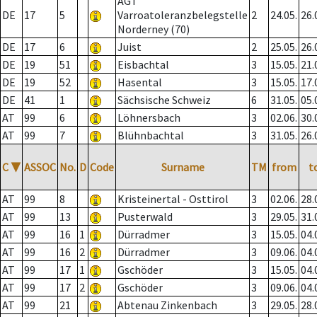
AGT
DE
17
5
Varroatoleranzbelegstelle
2
24.05.
26.
Norderney (70)
DE
17
6
Juist
2
25.05.
26.
DE
19
51
Eisbachtal
3
15.05.
21.
DE
19
52
Hasental
3
15.05.
17.
DE
41
1
Sächsische Schweiz
6
31.05.
05.
AT
99
6
Löhnersbach
3
02.06.
30.
AT
99
7
Blühnbachtal
3
31.05.
26.
C
▼
ASSOC
No.
D
Code
Surname
TM
from
t
AT
99
8
Kristeinertal - Osttirol
3
02.06.
28.
AT
99
13
Pusterwald
3
29.05.
31.
AT
99
16
1
Dürradmer
3
15.05.
04.
AT
99
16
2
Dürradmer
3
09.06.
04.
AT
99
17
1
Gschöder
3
15.05.
04.
AT
99
17
2
Gschöder
3
09.06.
04.
AT
99
21
Abtenau Zinkenbach
3
29.05.
28.