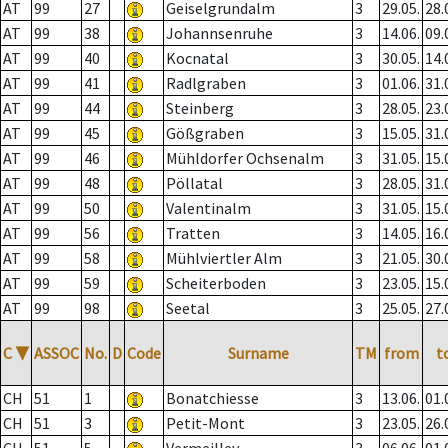
AT
99
27
Geiselgrundalm
3
29.05.
28.
AT
99
38
Johannsenruhe
3
14.06.
09.
AT
99
40
Kocnatal
3
30.05.
14.
AT
99
41
Radlgraben
3
01.06.
31.
AT
99
44
Steinberg
3
28.05.
23.
AT
99
45
Gößgraben
3
15.05.
31.
AT
99
46
Mühldorfer Ochsenalm
3
31.05.
15.
AT
99
48
Pöllatal
3
28.05.
31.
AT
99
50
Valentinalm
3
31.05.
15.
AT
99
56
Tratten
3
14.05.
16.
AT
99
58
Mühlviertler Alm
3
21.05.
30.
AT
99
59
Scheiterboden
3
23.05.
15.
AT
99
98
Seetal
3
25.05.
27.
C
▼
ASSOC
No.
D
Code
Surname
TM
from
t
CH
51
1
Bonatchiesse
3
13.06.
01.
CH
51
3
Petit-Mont
3
23.05.
26.