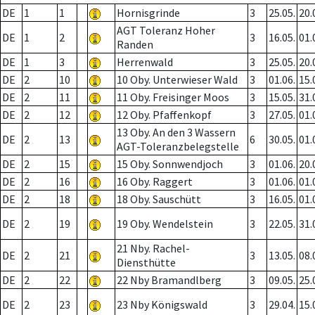
DE
1
1
Hornisgrinde
3
25.05.
20.
AGT Toleranz Hoher
DE
1
2
3
16.05.
01.
Randen
DE
1
3
Herrenwald
3
25.05.
20.
DE
2
10
10 Oby. Unterwieser Wald
3
01.06.
15.
DE
2
11
11 Oby. Freisinger Moos
3
15.05.
31.
DE
2
12
12 Oby. Pfaffenkopf
3
27.05.
01.
13 Oby. An den 3 Wassern
DE
2
13
6
30.05.
01.
AGT-Toleranzbelegstelle
DE
2
15
15 Oby. Sonnwendjoch
3
01.06.
20.
DE
2
16
16 Oby. Raggert
3
01.06.
01.
DE
2
18
18 Oby. Sauschütt
3
16.05.
01.
DE
2
19
19 Oby. Wendelstein
3
22.05.
31.
21 Nby. Rachel-
DE
2
21
3
13.05.
08.
Diensthütte
DE
2
22
22 Nby Bramandlberg
3
09.05.
25.
DE
2
23
23 Nby Königswald
3
29.04.
15.