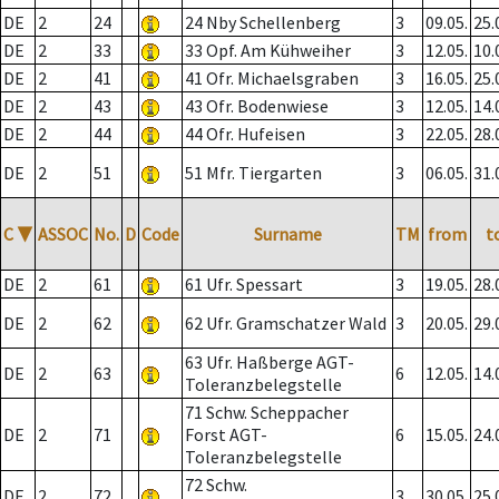
DE
2
24
24 Nby Schellenberg
3
09.05.
25.
DE
2
33
33 Opf. Am Kühweiher
3
12.05.
10.
DE
2
41
41 Ofr. Michaelsgraben
3
16.05.
25.
DE
2
43
43 Ofr. Bodenwiese
3
12.05.
14.
DE
2
44
44 Ofr. Hufeisen
3
22.05.
28.
DE
2
51
51 Mfr. Tiergarten
3
06.05.
31.
C
▼
ASSOC
No.
D
Code
Surname
TM
from
t
DE
2
61
61 Ufr. Spessart
3
19.05.
28.
DE
2
62
62 Ufr. Gramschatzer Wald
3
20.05.
29.
63 Ufr. Haßberge AGT-
DE
2
63
6
12.05.
14.
Toleranzbelegstelle
71 Schw. Scheppacher
DE
2
71
Forst AGT-
6
15.05.
24.
Toleranzbelegstelle
72 Schw.
DE
2
72
3
30.05.
25.