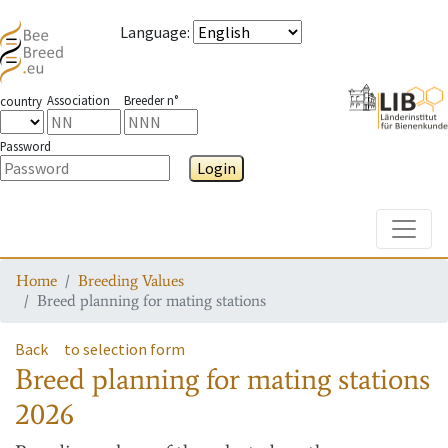
Language
:
Association
Breeder n°
country
Password
Login
Toggle
Home
Breeding Values
Breed planning for mating stations
Back
to selection form
Breed planning for mating stations
2026