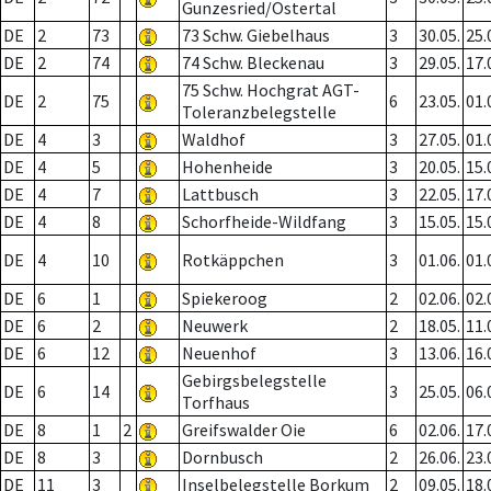
Gunzesried/Ostertal
DE
2
73
73 Schw. Giebelhaus
3
30.05.
25.
DE
2
74
74 Schw. Bleckenau
3
29.05.
17.
75 Schw. Hochgrat AGT-
DE
2
75
6
23.05.
01.
Toleranzbelegstelle
DE
4
3
Waldhof
3
27.05.
01.
DE
4
5
Hohenheide
3
20.05.
15.
DE
4
7
Lattbusch
3
22.05.
17.
DE
4
8
Schorfheide-Wildfang
3
15.05.
15.
DE
4
10
Rotkäppchen
3
01.06.
01.
DE
6
1
Spiekeroog
2
02.06.
02.
DE
6
2
Neuwerk
2
18.05.
11.
DE
6
12
Neuenhof
3
13.06.
16.
Gebirgsbelegstelle
DE
6
14
3
25.05.
06.
Torfhaus
DE
8
1
2
Greifswalder Oie
6
02.06.
17.
DE
8
3
Dornbusch
2
26.06.
23.
DE
11
3
Inselbelegstelle Borkum
2
09.05.
18.