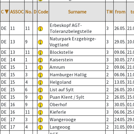
C
▼
ASSOC
No.
D
Code
Surname
TM
from
t
Erbeskopf AGT-
DE
11
11
3
26.05.
21.
Toleranzbelegstelle
Naturpark Erzgebirge-
DE
13
9
3
29.05.
10.
Vogtland
DE
13
11
Blockstelle
3
09.06.
21.
DE
14
1
Kaiserstein
3
30.05.
27.
DE
15
1
Amrum
2
09.06.
21.
DE
15
3
Hamburger Hallig
2
06.06.
11.
DE
15
4
Helgoland
2
13.05.
31.
DE
15
6
List auf Sylt
2
26.05.
20.
DE
15
9
Puan Klent / Sylt
2
26.05.
15.
DE
16
9
Oberhof
3
30.05.
01.
DE
16
11
Kieferle
3
06.06.
25.
DE
17
3
Wangerooge
2
24.05.
29.
DE
17
4
Langeoog
2
31.05.
09.