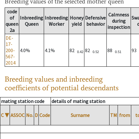
Breeding values
of the selected mother queen
code
Calmness
of
Inbreeding
Inbreeding
Honey
Defensive
Sw
during
queen
Queen
Worker
yield
behavior
inspection
2a
DE-
17-
200-
4.0%
4.1%
82
82
88
93
0.42
0.52
0.51
567-
2014
Breeding values and inbreeding
coefficients of potential descendants
mating station code
details of mating station
C
▼
ASSOC
No.
D
Code
Surname
TM
from
t