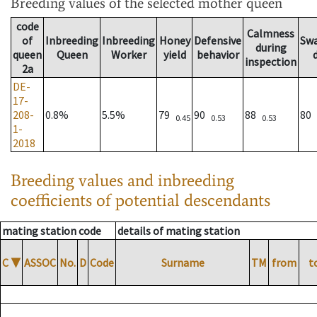
Breeding values
of the selected mother queen
code
Calmness
of
Inbreeding
Inbreeding
Honey
Defensive
Sw
during
queen
Queen
Worker
yield
behavior
inspection
2a
DE-
17-
208-
0.8%
5.5%
79
90
88
80
0.45
0.53
0.53
1-
2018
Breeding values and inbreeding
coefficients of potential descendants
mating station code
details of mating station
C
▼
ASSOC
No.
D
Code
Surname
TM
from
t