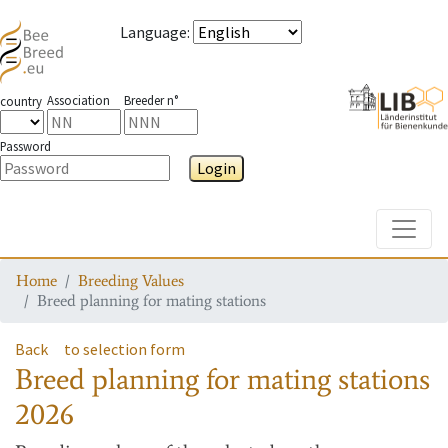
Language
:
Association
Breeder n°
country
Password
Login
Toggle
Home
Breeding Values
Breed planning for mating stations
Back
to selection form
Breed planning for mating stations
2026