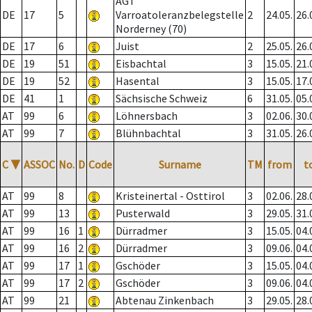
AGT
DE
17
5
Varroatoleranzbelegstelle
2
24.05.
26.
Norderney (70)
DE
17
6
Juist
2
25.05.
26.
DE
19
51
Eisbachtal
3
15.05.
21.
DE
19
52
Hasental
3
15.05.
17.
DE
41
1
Sächsische Schweiz
6
31.05.
05.
AT
99
6
Löhnersbach
3
02.06.
30.
AT
99
7
Blühnbachtal
3
31.05.
26.
C
▼
ASSOC
No.
D
Code
Surname
TM
from
t
AT
99
8
Kristeinertal - Osttirol
3
02.06.
28.
AT
99
13
Pusterwald
3
29.05.
31.
AT
99
16
1
Dürradmer
3
15.05.
04.
AT
99
16
2
Dürradmer
3
09.06.
04.
AT
99
17
1
Gschöder
3
15.05.
04.
AT
99
17
2
Gschöder
3
09.06.
04.
AT
99
21
Abtenau Zinkenbach
3
29.05.
28.