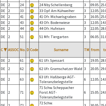
DE
2
24
24 Nby Schellenberg
3
09.05.
25.
DE
2
33
33 Opf. Am Kühweiher
3
12.05.
10.
DE
2
41
41 Ofr. Michaelsgraben
3
16.05.
25.
DE
2
43
43 Ofr. Bodenwiese
3
12.05.
14.
DE
2
44
44 Ofr. Hufeisen
3
22.05.
28.
DE
2
51
51 Mfr. Tiergarten
3
06.05.
31.
C
▼
ASSOC
No.
D
Code
Surname
TM
from
t
DE
2
61
61 Ufr. Spessart
3
19.05.
28.
DE
2
62
62 Ufr. Gramschatzer Wald
3
20.05.
29.
63 Ufr. Haßberge AGT-
DE
2
63
6
12.05.
14.
Toleranzbelegstelle
71 Schw. Scheppacher
DE
2
71
Forst AGT-
6
15.05.
24.
Toleranzbelegstelle
72 Schw.
DE
2
72
3
30.05.
25.