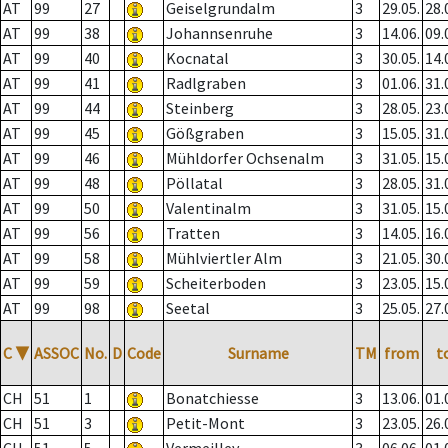
AT
99
27
Geiselgrundalm
3
29.05.
28.
AT
99
38
Johannsenruhe
3
14.06.
09.
AT
99
40
Kocnatal
3
30.05.
14.
AT
99
41
Radlgraben
3
01.06.
31.
AT
99
44
Steinberg
3
28.05.
23.
AT
99
45
Gößgraben
3
15.05.
31.
AT
99
46
Mühldorfer Ochsenalm
3
31.05.
15.
AT
99
48
Pöllatal
3
28.05.
31.
AT
99
50
Valentinalm
3
31.05.
15.
AT
99
56
Tratten
3
14.05.
16.
AT
99
58
Mühlviertler Alm
3
21.05.
30.
AT
99
59
Scheiterboden
3
23.05.
15.
AT
99
98
Seetal
3
25.05.
27.
C
▼
ASSOC
No.
D
Code
Surname
TM
from
t
CH
51
1
Bonatchiesse
3
13.06.
01.
CH
51
3
Petit-Mont
3
23.05.
26.