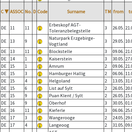
C
▼
ASSOC
No.
D
Code
Surname
TM
from
t
Erbeskopf AGT-
DE
11
11
3
26.05.
21.
Toleranzbelegstelle
Naturpark Erzgebirge-
DE
13
9
3
29.05.
10.
Vogtland
DE
13
11
Blockstelle
3
09.06.
21.
DE
14
1
Kaiserstein
3
30.05.
27.
DE
15
1
Amrum
2
09.06.
21.
DE
15
3
Hamburger Hallig
2
06.06.
11.
DE
15
4
Helgoland
2
13.05.
31.
DE
15
6
List auf Sylt
2
26.05.
20.
DE
15
9
Puan Klent / Sylt
2
26.05.
15.
DE
16
9
Oberhof
3
30.05.
01.
DE
16
11
Kieferle
3
06.06.
25.
DE
17
3
Wangerooge
2
24.05.
29.
DE
17
4
Langeoog
2
31.05.
09.