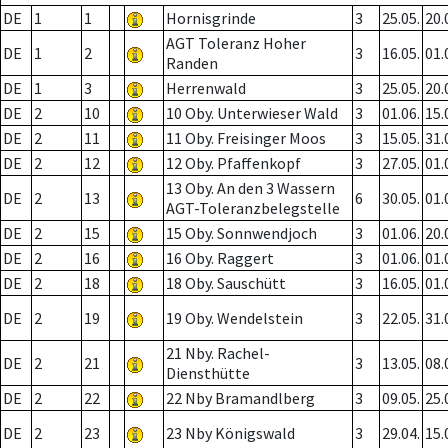
DE
1
1
Hornisgrinde
3
25.05.
20.
AGT Toleranz Hoher
DE
1
2
3
16.05.
01.
Randen
DE
1
3
Herrenwald
3
25.05.
20.
DE
2
10
10 Oby. Unterwieser Wald
3
01.06.
15.
DE
2
11
11 Oby. Freisinger Moos
3
15.05.
31.
DE
2
12
12 Oby. Pfaffenkopf
3
27.05.
01.
13 Oby. An den 3 Wassern
DE
2
13
6
30.05.
01.
AGT-Toleranzbelegstelle
DE
2
15
15 Oby. Sonnwendjoch
3
01.06.
20.
DE
2
16
16 Oby. Raggert
3
01.06.
01.
DE
2
18
18 Oby. Sauschütt
3
16.05.
01.
DE
2
19
19 Oby. Wendelstein
3
22.05.
31.
21 Nby. Rachel-
DE
2
21
3
13.05.
08.
Diensthütte
DE
2
22
22 Nby Bramandlberg
3
09.05.
25.
DE
2
23
23 Nby Königswald
3
29.04.
15.