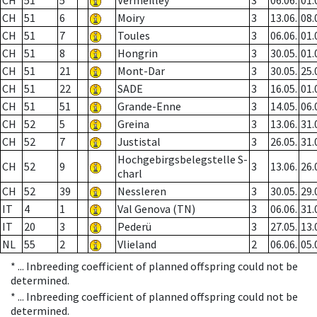
CH
51
5
Vermeilley
3
06.06.
01.
CH
51
6
Moiry
3
13.06.
08.
CH
51
7
Toules
3
06.06.
01.
CH
51
8
Hongrin
3
30.05.
01.
CH
51
21
Mont-Dar
3
30.05.
25.
CH
51
22
SADE
3
16.05.
01.
CH
51
51
Grande-Enne
3
14.05.
06.
CH
52
5
Greina
3
13.06.
31.
CH
52
7
Justistal
3
26.05.
31.
Hochgebirgsbelegstelle S-
CH
52
9
3
13.06.
26.
charl
CH
52
39
Nessleren
3
30.05.
29.
IT
4
1
Val Genova (TN)
3
06.06.
31.
IT
20
3
Pederü
3
27.05.
13.
NL
55
2
Vlieland
2
06.06.
05.
* ...
Inbreeding coefficient of planned offspring could not be
determined.
* ...
Inbreeding coefficient of planned offspring could not be
determined.