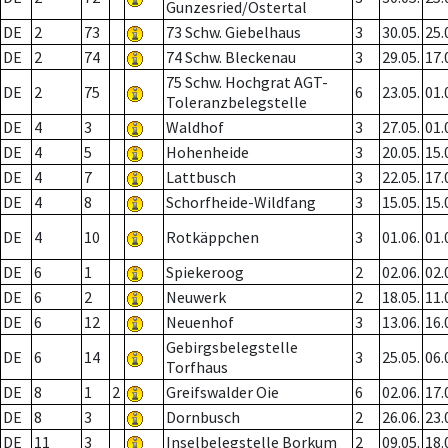
Gunzesried/Ostertal
DE
2
73
73 Schw. Giebelhaus
3
30.05.
25.
DE
2
74
74 Schw. Bleckenau
3
29.05.
17.
75 Schw. Hochgrat AGT-
DE
2
75
6
23.05.
01.
Toleranzbelegstelle
DE
4
3
Waldhof
3
27.05.
01.
DE
4
5
Hohenheide
3
20.05.
15.
DE
4
7
Lattbusch
3
22.05.
17.
DE
4
8
Schorfheide-Wildfang
3
15.05.
15.
DE
4
10
Rotkäppchen
3
01.06.
01.
DE
6
1
Spiekeroog
2
02.06.
02.
DE
6
2
Neuwerk
2
18.05.
11.
DE
6
12
Neuenhof
3
13.06.
16.
Gebirgsbelegstelle
DE
6
14
3
25.05.
06.
Torfhaus
DE
8
1
2
Greifswalder Oie
6
02.06.
17.
DE
8
3
Dornbusch
2
26.06.
23.
DE
11
3
Inselbelegstelle Borkum
2
09.05.
18.