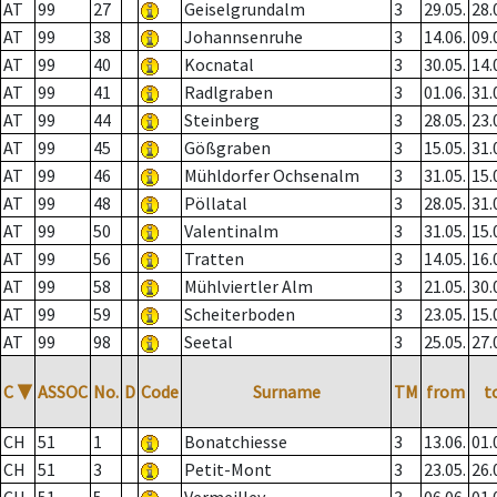
AT
99
27
Geiselgrundalm
3
29.05.
28.
AT
99
38
Johannsenruhe
3
14.06.
09.
AT
99
40
Kocnatal
3
30.05.
14.
AT
99
41
Radlgraben
3
01.06.
31.
AT
99
44
Steinberg
3
28.05.
23.
AT
99
45
Gößgraben
3
15.05.
31.
AT
99
46
Mühldorfer Ochsenalm
3
31.05.
15.
AT
99
48
Pöllatal
3
28.05.
31.
AT
99
50
Valentinalm
3
31.05.
15.
AT
99
56
Tratten
3
14.05.
16.
AT
99
58
Mühlviertler Alm
3
21.05.
30.
AT
99
59
Scheiterboden
3
23.05.
15.
AT
99
98
Seetal
3
25.05.
27.
C
▼
ASSOC
No.
D
Code
Surname
TM
from
t
CH
51
1
Bonatchiesse
3
13.06.
01.
CH
51
3
Petit-Mont
3
23.05.
26.