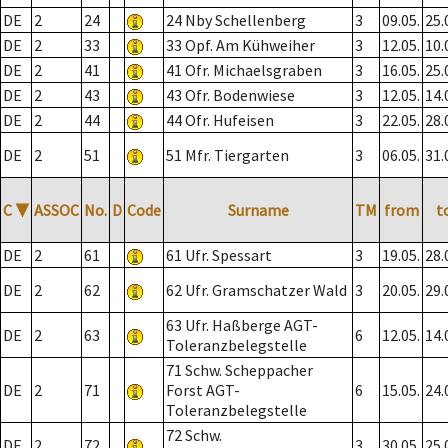
DE
2
24
24 Nby Schellenberg
3
09.05.
25.
DE
2
33
33 Opf. Am Kühweiher
3
12.05.
10.
DE
2
41
41 Ofr. Michaelsgraben
3
16.05.
25.
DE
2
43
43 Ofr. Bodenwiese
3
12.05.
14.
DE
2
44
44 Ofr. Hufeisen
3
22.05.
28.
DE
2
51
51 Mfr. Tiergarten
3
06.05.
31.
C
▼
ASSOC
No.
D
Code
Surname
TM
from
t
DE
2
61
61 Ufr. Spessart
3
19.05.
28.
DE
2
62
62 Ufr. Gramschatzer Wald
3
20.05.
29.
63 Ufr. Haßberge AGT-
DE
2
63
6
12.05.
14.
Toleranzbelegstelle
71 Schw. Scheppacher
DE
2
71
Forst AGT-
6
15.05.
24.
Toleranzbelegstelle
72 Schw.
DE
2
72
3
30.05.
25.