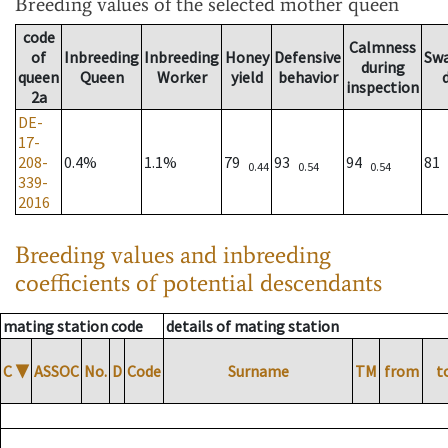
Breeding values
of the selected mother queen
code
Calmness
of
Inbreeding
Inbreeding
Honey
Defensive
Sw
during
queen
Queen
Worker
yield
behavior
inspection
2a
DE-
17-
208-
0.4%
1.1%
79
93
94
81
0.44
0.54
0.54
339-
2016
Breeding values and inbreeding
coefficients of potential descendants
mating station code
details of mating station
C
▼
ASSOC
No.
D
Code
Surname
TM
from
t