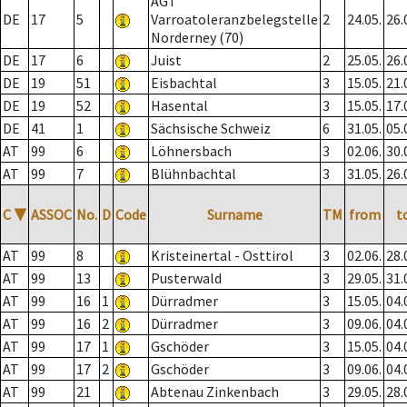
AGT
DE
17
5
Varroatoleranzbelegstelle
2
24.05.
26.
Norderney (70)
DE
17
6
Juist
2
25.05.
26.
DE
19
51
Eisbachtal
3
15.05.
21.
DE
19
52
Hasental
3
15.05.
17.
DE
41
1
Sächsische Schweiz
6
31.05.
05.
AT
99
6
Löhnersbach
3
02.06.
30.
AT
99
7
Blühnbachtal
3
31.05.
26.
C
▼
ASSOC
No.
D
Code
Surname
TM
from
t
AT
99
8
Kristeinertal - Osttirol
3
02.06.
28.
AT
99
13
Pusterwald
3
29.05.
31.
AT
99
16
1
Dürradmer
3
15.05.
04.
AT
99
16
2
Dürradmer
3
09.06.
04.
AT
99
17
1
Gschöder
3
15.05.
04.
AT
99
17
2
Gschöder
3
09.06.
04.
AT
99
21
Abtenau Zinkenbach
3
29.05.
28.