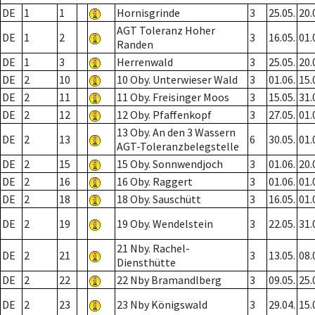
DE
1
1
Hornisgrinde
3
25.05.
20.
AGT Toleranz Hoher
DE
1
2
3
16.05.
01.
Randen
DE
1
3
Herrenwald
3
25.05.
20.
DE
2
10
10 Oby. Unterwieser Wald
3
01.06.
15.
DE
2
11
11 Oby. Freisinger Moos
3
15.05.
31.
DE
2
12
12 Oby. Pfaffenkopf
3
27.05.
01.
13 Oby. An den 3 Wassern
DE
2
13
6
30.05.
01.
AGT-Toleranzbelegstelle
DE
2
15
15 Oby. Sonnwendjoch
3
01.06.
20.
DE
2
16
16 Oby. Raggert
3
01.06.
01.
DE
2
18
18 Oby. Sauschütt
3
16.05.
01.
DE
2
19
19 Oby. Wendelstein
3
22.05.
31.
21 Nby. Rachel-
DE
2
21
3
13.05.
08.
Diensthütte
DE
2
22
22 Nby Bramandlberg
3
09.05.
25.
DE
2
23
23 Nby Königswald
3
29.04.
15.