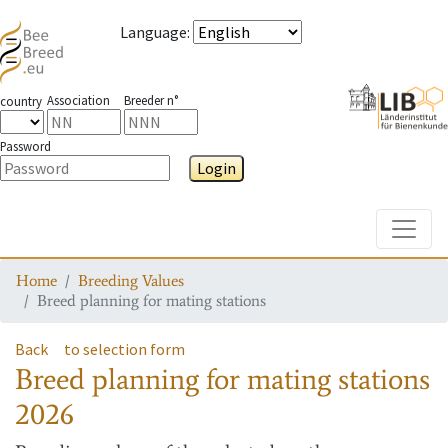
Language
:
Association
Breeder n°
country
Password
Login
Toggle
Home
Breeding Values
Breed planning for mating stations
Back
to selection form
Breed planning for mating stations
2026