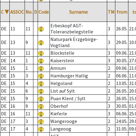
C
▼
ASSOC
No.
D
Code
Surname
TM
from
t
Erbeskopf AGT-
DE
11
11
3
26.05.
21.
Toleranzbelegstelle
Naturpark Erzgebirge-
DE
13
9
3
29.05.
10.
Vogtland
DE
13
11
Blockstelle
3
09.06.
21.
DE
14
1
Kaiserstein
3
30.05.
27.
DE
15
1
Amrum
2
09.06.
21.
DE
15
3
Hamburger Hallig
2
06.06.
11.
DE
15
4
Helgoland
2
13.05.
31.
DE
15
6
List auf Sylt
2
26.05.
20.
DE
15
9
Puan Klent / Sylt
2
26.05.
15.
DE
16
9
Oberhof
3
30.05.
01.
DE
16
11
Kieferle
3
06.06.
25.
DE
17
3
Wangerooge
2
24.05.
29.
DE
17
4
Langeoog
2
31.05.
09.