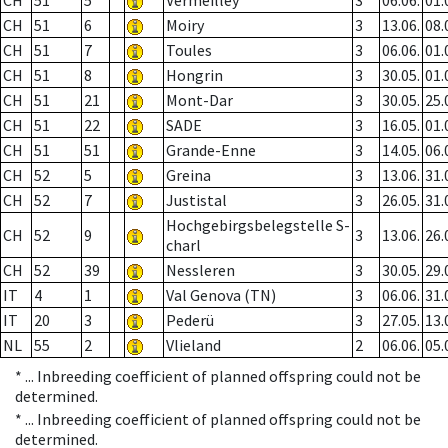
CH
51
5
Vermeilley
3
06.06.
01.
CH
51
6
Moiry
3
13.06.
08.
CH
51
7
Toules
3
06.06.
01.
CH
51
8
Hongrin
3
30.05.
01.
CH
51
21
Mont-Dar
3
30.05.
25.
CH
51
22
SADE
3
16.05.
01.
CH
51
51
Grande-Enne
3
14.05.
06.
CH
52
5
Greina
3
13.06.
31.
CH
52
7
Justistal
3
26.05.
31.
Hochgebirgsbelegstelle S-
CH
52
9
3
13.06.
26.
charl
CH
52
39
Nessleren
3
30.05.
29.
IT
4
1
Val Genova (TN)
3
06.06.
31.
IT
20
3
Pederü
3
27.05.
13.
NL
55
2
Vlieland
2
06.06.
05.
* ...
Inbreeding coefficient of planned offspring could not be
determined.
* ...
Inbreeding coefficient of planned offspring could not be
determined.