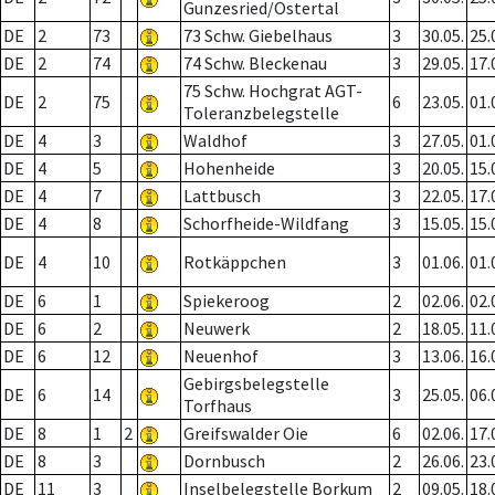
Gunzesried/Ostertal
DE
2
73
73 Schw. Giebelhaus
3
30.05.
25.
DE
2
74
74 Schw. Bleckenau
3
29.05.
17.
75 Schw. Hochgrat AGT-
DE
2
75
6
23.05.
01.
Toleranzbelegstelle
DE
4
3
Waldhof
3
27.05.
01.
DE
4
5
Hohenheide
3
20.05.
15.
DE
4
7
Lattbusch
3
22.05.
17.
DE
4
8
Schorfheide-Wildfang
3
15.05.
15.
DE
4
10
Rotkäppchen
3
01.06.
01.
DE
6
1
Spiekeroog
2
02.06.
02.
DE
6
2
Neuwerk
2
18.05.
11.
DE
6
12
Neuenhof
3
13.06.
16.
Gebirgsbelegstelle
DE
6
14
3
25.05.
06.
Torfhaus
DE
8
1
2
Greifswalder Oie
6
02.06.
17.
DE
8
3
Dornbusch
2
26.06.
23.
DE
11
3
Inselbelegstelle Borkum
2
09.05.
18.