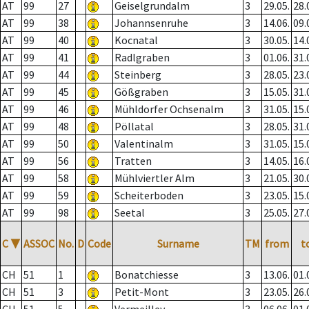
AT
99
27
Geiselgrundalm
3
29.05.
28.
AT
99
38
Johannsenruhe
3
14.06.
09.
AT
99
40
Kocnatal
3
30.05.
14.
AT
99
41
Radlgraben
3
01.06.
31.
AT
99
44
Steinberg
3
28.05.
23.
AT
99
45
Gößgraben
3
15.05.
31.
AT
99
46
Mühldorfer Ochsenalm
3
31.05.
15.
AT
99
48
Pöllatal
3
28.05.
31.
AT
99
50
Valentinalm
3
31.05.
15.
AT
99
56
Tratten
3
14.05.
16.
AT
99
58
Mühlviertler Alm
3
21.05.
30.
AT
99
59
Scheiterboden
3
23.05.
15.
AT
99
98
Seetal
3
25.05.
27.
C
▼
ASSOC
No.
D
Code
Surname
TM
from
t
CH
51
1
Bonatchiesse
3
13.06.
01.
CH
51
3
Petit-Mont
3
23.05.
26.