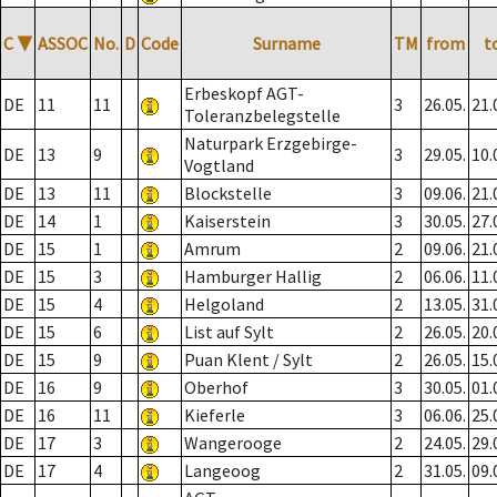
C
▼
ASSOC
No.
D
Code
Surname
TM
from
t
Erbeskopf AGT-
DE
11
11
3
26.05.
21.
Toleranzbelegstelle
Naturpark Erzgebirge-
DE
13
9
3
29.05.
10.
Vogtland
DE
13
11
Blockstelle
3
09.06.
21.
DE
14
1
Kaiserstein
3
30.05.
27.
DE
15
1
Amrum
2
09.06.
21.
DE
15
3
Hamburger Hallig
2
06.06.
11.
DE
15
4
Helgoland
2
13.05.
31.
DE
15
6
List auf Sylt
2
26.05.
20.
DE
15
9
Puan Klent / Sylt
2
26.05.
15.
DE
16
9
Oberhof
3
30.05.
01.
DE
16
11
Kieferle
3
06.06.
25.
DE
17
3
Wangerooge
2
24.05.
29.
DE
17
4
Langeoog
2
31.05.
09.