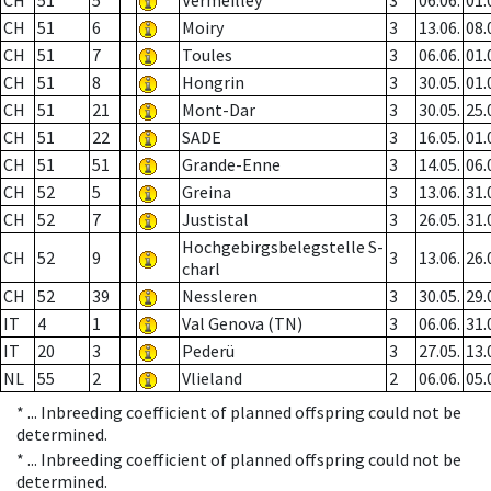
CH
51
5
Vermeilley
3
06.06.
01.
CH
51
6
Moiry
3
13.06.
08.
CH
51
7
Toules
3
06.06.
01.
CH
51
8
Hongrin
3
30.05.
01.
CH
51
21
Mont-Dar
3
30.05.
25.
CH
51
22
SADE
3
16.05.
01.
CH
51
51
Grande-Enne
3
14.05.
06.
CH
52
5
Greina
3
13.06.
31.
CH
52
7
Justistal
3
26.05.
31.
Hochgebirgsbelegstelle S-
CH
52
9
3
13.06.
26.
charl
CH
52
39
Nessleren
3
30.05.
29.
IT
4
1
Val Genova (TN)
3
06.06.
31.
IT
20
3
Pederü
3
27.05.
13.
NL
55
2
Vlieland
2
06.06.
05.
* ...
Inbreeding coefficient of planned offspring could not be
determined.
* ...
Inbreeding coefficient of planned offspring could not be
determined.