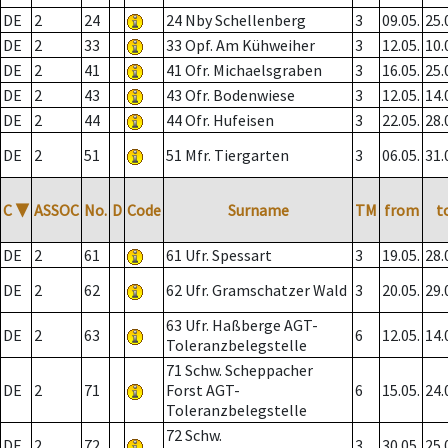
DE
2
24
24 Nby Schellenberg
3
09.05.
25.
DE
2
33
33 Opf. Am Kühweiher
3
12.05.
10.
DE
2
41
41 Ofr. Michaelsgraben
3
16.05.
25.
DE
2
43
43 Ofr. Bodenwiese
3
12.05.
14.
DE
2
44
44 Ofr. Hufeisen
3
22.05.
28.
DE
2
51
51 Mfr. Tiergarten
3
06.05.
31.
C
▼
ASSOC
No.
D
Code
Surname
TM
from
t
DE
2
61
61 Ufr. Spessart
3
19.05.
28.
DE
2
62
62 Ufr. Gramschatzer Wald
3
20.05.
29.
63 Ufr. Haßberge AGT-
DE
2
63
6
12.05.
14.
Toleranzbelegstelle
71 Schw. Scheppacher
DE
2
71
Forst AGT-
6
15.05.
24.
Toleranzbelegstelle
72 Schw.
DE
2
72
3
30.05.
25.