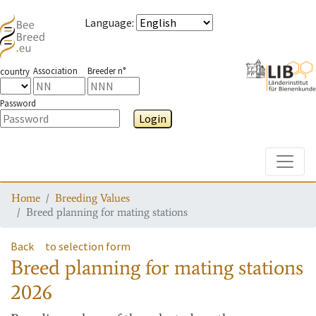
Language
:
Association
Breeder n°
country
Password
Login
Toggle
Home
Breeding Values
Breed planning for mating stations
Back
to selection form
Breed planning for mating stations
2026