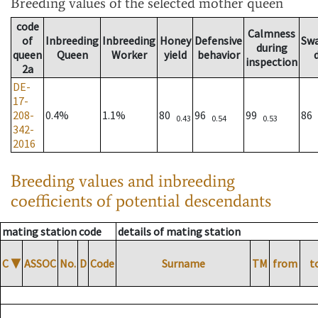
Breeding values
of the selected mother queen
code
Calmness
of
Inbreeding
Inbreeding
Honey
Defensive
Sw
during
queen
Queen
Worker
yield
behavior
inspection
2a
DE-
17-
208-
0.4%
1.1%
80
96
99
86
0.43
0.54
0.53
342-
2016
Breeding values and inbreeding
coefficients of potential descendants
mating station code
details of mating station
C
▼
ASSOC
No.
D
Code
Surname
TM
from
t