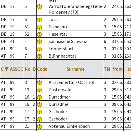
AGT
DE
17
5
Varroatoleranzbelegstelle
2
24.05.
26.
Norderney (70)
DE
17
6
Juist
2
25.05.
26.
DE
19
51
Eisbachtal
3
15.05.
21.
DE
19
52
Hasental
3
15.05.
17.
DE
41
1
Sächsische Schweiz
6
31.05.
05.
AT
99
6
Löhnersbach
3
02.06.
30.
AT
99
7
Blühnbachtal
3
31.05.
26.
C
▼
ASSOC
No.
D
Code
Surname
TM
from
t
AT
99
8
Kristeinertal - Osttirol
3
02.06.
28.
AT
99
13
Pusterwald
3
29.05.
31.
AT
99
16
1
Dürradmer
3
15.05.
04.
AT
99
16
2
Dürradmer
3
09.06.
04.
AT
99
17
1
Gschöder
3
15.05.
04.
AT
99
17
2
Gschöder
3
09.06.
04.
AT
99
21
Abtenau Zinkenbach
3
29.05.
28.