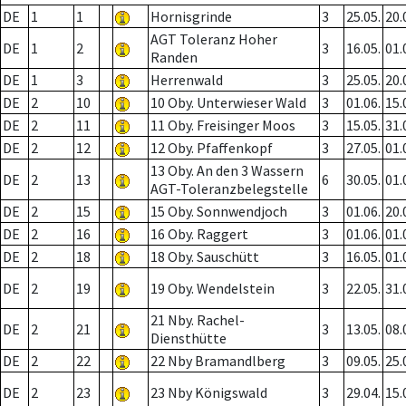
DE
1
1
Hornisgrinde
3
25.05.
20.
AGT Toleranz Hoher
DE
1
2
3
16.05.
01.
Randen
DE
1
3
Herrenwald
3
25.05.
20.
DE
2
10
10 Oby. Unterwieser Wald
3
01.06.
15.
DE
2
11
11 Oby. Freisinger Moos
3
15.05.
31.
DE
2
12
12 Oby. Pfaffenkopf
3
27.05.
01.
13 Oby. An den 3 Wassern
DE
2
13
6
30.05.
01.
AGT-Toleranzbelegstelle
DE
2
15
15 Oby. Sonnwendjoch
3
01.06.
20.
DE
2
16
16 Oby. Raggert
3
01.06.
01.
DE
2
18
18 Oby. Sauschütt
3
16.05.
01.
DE
2
19
19 Oby. Wendelstein
3
22.05.
31.
21 Nby. Rachel-
DE
2
21
3
13.05.
08.
Diensthütte
DE
2
22
22 Nby Bramandlberg
3
09.05.
25.
DE
2
23
23 Nby Königswald
3
29.04.
15.