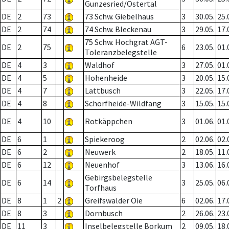
Gunzesried/Ostertal
DE
2
73
73 Schw. Giebelhaus
3
30.05.
25.
DE
2
74
74 Schw. Bleckenau
3
29.05.
17.
75 Schw. Hochgrat AGT-
DE
2
75
6
23.05.
01.
Toleranzbelegstelle
DE
4
3
Waldhof
3
27.05.
01.
DE
4
5
Hohenheide
3
20.05.
15.
DE
4
7
Lattbusch
3
22.05.
17.
DE
4
8
Schorfheide-Wildfang
3
15.05.
15.
DE
4
10
Rotkäppchen
3
01.06.
01.
DE
6
1
Spiekeroog
2
02.06.
02.
DE
6
2
Neuwerk
2
18.05.
11.
DE
6
12
Neuenhof
3
13.06.
16.
Gebirgsbelegstelle
DE
6
14
3
25.05.
06.
Torfhaus
DE
8
1
2
Greifswalder Oie
6
02.06.
17.
DE
8
3
Dornbusch
2
26.06.
23.
DE
11
3
Inselbelegstelle Borkum
2
09.05.
18.