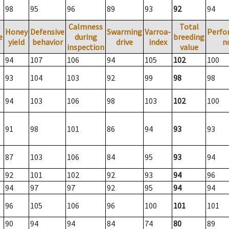
98
95
96
89
93
92
94
Calmness
Total
Honey
Defensive
Swarming
Varroa-
Perfo
e
during
breeding
yield
behavior
drive
index
n
inspection
value
94
107
106
94
105
102
100
93
104
103
92
99
98
98
94
103
106
98
103
102
100
91
98
101
86
94
93
93
87
103
106
84
95
93
94
92
101
102
92
93
94
96
94
97
97
92
95
94
94
96
105
106
96
100
101
101
90
94
94
84
74
80
89