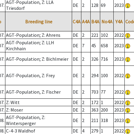
AGT-Population, Z: LLA
07.
DE
2
128
69
2023
Triesdorf
o
Breeding line
C4A
A4A
B4A
No4A
Y4A
Cod
07.
AGT-Population; Z: Ahrens
DE
2
221
102
2022
AGT-Population; Z: LLH
07.
DE
7
45
658
2023
Kirchhain
07.
AGT-Population; Z: Bichlmeier
DE
2
326
716
2023
07.
AGT-Population, Z: Frey
DE
2
294
100
2022
07.
AGT-Population, Z: Fischer
DE
2
703
77
2022
07.
Z: Witt
DE
2
172
1
2022
07.
Z: Moser
DE
2
363
200
2023
AGT-Population, Z:
08.
DE
2
211
318
2023
Wintersperger
08.
C-4-3 Waldhof
DE
4
279
1
2022