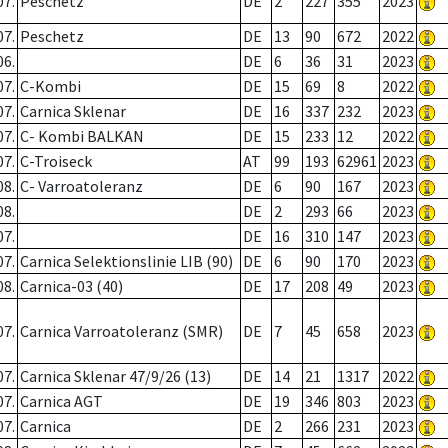
07.
Peschetz
DE
2
227
355
2023
07.
Peschetz
DE
13
90
672
2022
06.
DE
6
36
31
2023
07.
C-Kombi
DE
15
69
8
2022
07.
Carnica Sklenar
DE
16
337
232
2023
07.
C- Kombi BALKAN
DE
15
233
12
2022
07.
C-Troiseck
AT
99
193
62961
2023
08.
C- Varroatoleranz
DE
6
90
167
2023
08.
DE
2
293
66
2023
07.
DE
16
310
147
2023
07.
Carnica Selektionslinie LIB (90)
DE
6
90
170
2023
08.
Carnica-03 (40)
DE
17
208
49
2023
07.
Carnica Varroatoleranz (SMR)
DE
7
45
658
2023
07.
Carnica Sklenar 47/9/26 (13)
DE
14
21
1317
2022
07.
Carnica AGT
DE
19
346
803
2023
07.
Carnica
DE
2
266
231
2023