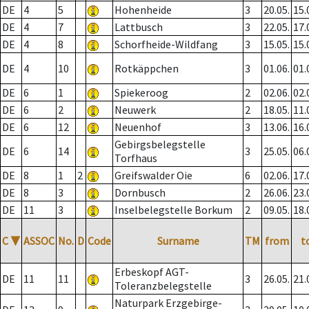
DE
4
5
Hohenheide
3
20.05.
15.
DE
4
7
Lattbusch
3
22.05.
17.
DE
4
8
Schorfheide-Wildfang
3
15.05.
15.
DE
4
10
Rotkäppchen
3
01.06.
01.
DE
6
1
Spiekeroog
2
02.06.
02.
DE
6
2
Neuwerk
2
18.05.
11.
DE
6
12
Neuenhof
3
13.06.
16.
Gebirgsbelegstelle
DE
6
14
3
25.05.
06.
Torfhaus
DE
8
1
2
Greifswalder Oie
6
02.06.
17.
DE
8
3
Dornbusch
2
26.06.
23.
DE
11
3
Inselbelegstelle Borkum
2
09.05.
18.
C
▼
ASSOC
No.
D
Code
Surname
TM
from
t
Erbeskopf AGT-
DE
11
11
3
26.05.
21.
Toleranzbelegstelle
Naturpark Erzgebirge-