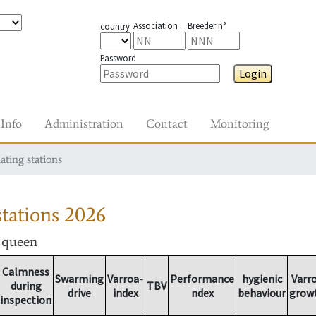
Association
Breeder n°
country
Password
Login
Info
Administration
Contact
Monitoring
ating stations
tations
2026
r queen
Calmness
Swarming
Varroa-
Performance
hygienic
Varr
during
TBV
drive
index
ndex
behaviour
grow
inspection