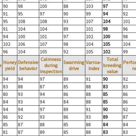
90
98
100
88
103
97
93
91
95
97
90
99
94
92
95
108
108
93
107
104
101
91
104
104
89
101
98
96
94
100
101
97
102
100
98
102
106
107
98
104
105
104
96
104
105
92
105
102
99
Calmness
Total
Honey
Defensive
Swarming
Varroa-
Perfo
e
during
breeding
yield
behavior
drive
index
n
inspection
value
94
94
97
89
91
90
92
83
88
87
85
88
83
83
80
93
94
86
88
85
86
84
93
94
84
88
85
86
94
94
97
89
91
90
92
86
92
93
86
93
89
87
85
87
88
85
88
84
84
81
87
89
85
88
83
83