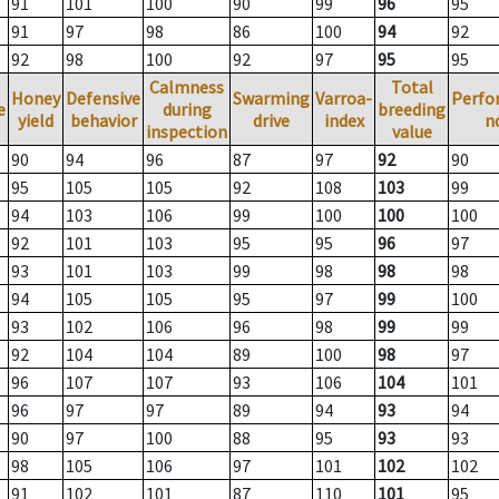
91
101
100
90
99
96
95
91
97
98
86
100
94
92
92
98
100
92
97
95
95
Calmness
Total
Honey
Defensive
Swarming
Varroa-
Perfo
e
during
breeding
yield
behavior
drive
index
n
inspection
value
90
94
96
87
97
92
90
95
105
105
92
108
103
99
94
103
106
99
100
100
100
92
101
103
95
95
96
97
93
101
103
99
98
98
98
94
105
105
95
97
99
100
93
102
106
96
98
99
99
92
104
104
89
100
98
97
96
107
107
93
106
104
101
96
97
97
89
94
93
94
90
97
100
88
95
93
93
98
105
106
97
101
102
102
91
102
101
87
110
101
95