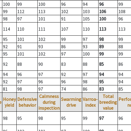
100
99
100
96
94
96
99
99
112
113
102
103
106
108
98
97
101
91
105
100
96
114
110
111
107
110
113
113
95
101
102
99
97
98
99
92
91
93
86
93
89
88
95
101
102
97
100
99
99
92
88
90
83
88
85
86
94
96
97
92
97
94
94
92
97
96
96
98
95
94
81
98
97
74
86
83
85
Calmness
Total
Honey
Defensive
Swarming
Varroa-
Perfo
e
during
breeding
yield
behavior
drive
index
n
inspection
value
98
95
98
95
99
97
96