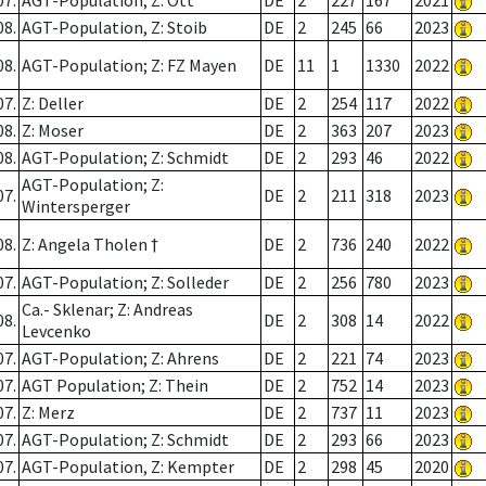
07.
AGT-Population; Z: Ott
DE
2
227
167
2021
08.
AGT-Population, Z: Stoib
DE
2
245
66
2023
08.
AGT-Population; Z: FZ Mayen
DE
11
1
1330
2022
07.
Z: Deller
DE
2
254
117
2022
08.
Z: Moser
DE
2
363
207
2023
08.
AGT-Population; Z: Schmidt
DE
2
293
46
2022
AGT-Population; Z:
07.
DE
2
211
318
2023
Wintersperger
08.
Z: Angela Tholen †
DE
2
736
240
2022
07.
AGT-Population; Z: Solleder
DE
2
256
780
2023
Ca.- Sklenar; Z: Andreas
08.
DE
2
308
14
2022
Levcenko
07.
AGT-Population; Z: Ahrens
DE
2
221
74
2023
07.
AGT Population; Z: Thein
DE
2
752
14
2023
07.
Z: Merz
DE
2
737
11
2023
07.
AGT-Population; Z: Schmidt
DE
2
293
66
2023
07.
AGT-Population, Z: Kempter
DE
2
298
45
2020