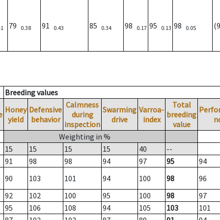
79
91
85
98
95
98
(
41
0.38
0.43
0.34
0.17
0.13
0.05
Breeding values
Calmness
Total
Honey
Defensive
Swarming
Varroa-
Perfo
e
during
breeding
yield
behavior
drive
index
n
inspection
value
Weighting in %
15
15
15
15
40
--
91
98
98
94
97
95
94
90
103
101
94
100
98
96
92
102
100
95
100
98
97
95
106
108
94
105
103
101