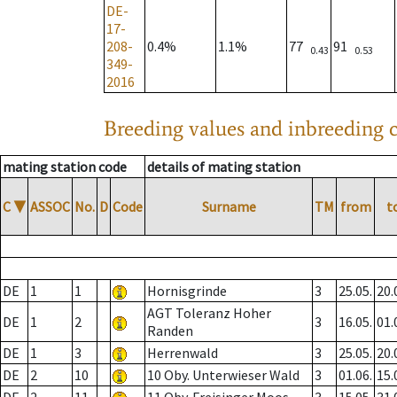
DE-
17-
208-
0.4%
1.1%
77
91
0.43
0.53
349-
2016
Breeding values and inbreeding c
mating station code
details of mating station
C
▼
ASSOC
No.
D
Code
Surname
TM
from
t
DE
1
1
Hornisgrinde
3
25.05.
20.
AGT Toleranz Hoher
DE
1
2
3
16.05.
01.
Randen
DE
1
3
Herrenwald
3
25.05.
20.
DE
2
10
10 Oby. Unterwieser Wald
3
01.06.
15.