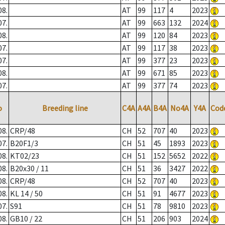
08.
AT
99
117
4
2023
07.
AT
99
663
132
2024
08.
AT
99
120
84
2023
07.
AT
99
117
38
2023
07.
AT
99
377
23
2023
08.
AT
99
671
85
2023
07.
AT
99
377
74
2023
o
Breeding line
C4A
A4A
B4A
No4A
Y4A
Cod
08.
CRP/48
CH
52
707
40
2023
07.
B20F1/3
CH
51
45
1893
2023
08.
KT02/23
CH
51
152
5652
2022
08.
B20x30 / 11
CH
51
36
3427
2022
08.
CRP/48
CH
52
707
40
2023
08.
KL 14 / 50
CH
51
91
4677
2023
07.
S91
CH
51
78
9810
2023
08.
GB10 / 22
CH
51
206
903
2024