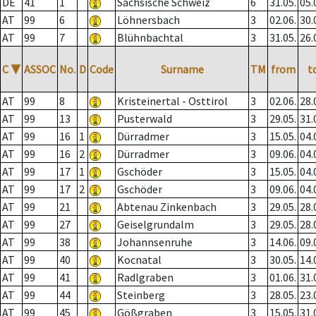
DE
41
1
Sächsische Schweiz
6
31.05.
05.
AT
99
6
Löhnersbach
3
02.06.
30.
AT
99
7
Blühnbachtal
3
31.05.
26.
C
▼
ASSOC
No.
D
Code
Surname
TM
from
t
AT
99
8
Kristeinertal - Osttirol
3
02.06.
28.
AT
99
13
Pusterwald
3
29.05.
31.
AT
99
16
1
Dürradmer
3
15.05.
04.
AT
99
16
2
Dürradmer
3
09.06.
04.
AT
99
17
1
Gschöder
3
15.05.
04.
AT
99
17
2
Gschöder
3
09.06.
04.
AT
99
21
Abtenau Zinkenbach
3
29.05.
28.
AT
99
27
Geiselgrundalm
3
29.05.
28.
AT
99
38
Johannsenruhe
3
14.06.
09.
AT
99
40
Kocnatal
3
30.05.
14.
AT
99
41
Radlgraben
3
01.06.
31.
AT
99
44
Steinberg
3
28.05.
23.
AT
99
45
Gößgraben
3
15.05.
31.