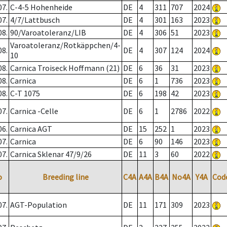
07.
C-4-5 Hohenheide
DE
4
311
707
2024
07.
4/7/Lattbusch
DE
4
301
163
2023
08.
90/Varoatoleranz/LIB
DE
4
306
51
2023
Varoatoleranz/Rotkäppchen/4-
08.
DE
4
307
124
2024
10
08.
Carnica Troiseck Hoffmann (21)
DE
6
36
31
2023
08.
Carnica
DE
6
1
736
2023
08.
C-T 1075
DE
6
198
42
2023
07.
Carnica -Celle
DE
6
1
2786
2022
06.
Carnica AGT
DE
15
252
1
2023
07.
Carnica
DE
6
90
146
2023
07.
Carnica Sklenar 47/9/26
DE
11
3
60
2022
o
Breeding line
C4A
A4A
B4A
No4A
Y4A
Cod
07.
AGT-Population
DE
11
171
309
2023