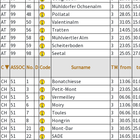
AT
99
46
Mühldorfer Ochsenalm
3
31.05.
15.
AT
99
48
Pöllatal
3
28.05.
31.
AT
99
50
Valentinalm
3
31.05.
15.
AT
99
56
Tratten
3
14.05.
16.
AT
99
58
Mühlviertler Alm
3
21.05.
30.
AT
99
59
Scheiterboden
3
23.05.
15.
AT
99
98
Seetal
3
25.05.
27.
C
▼
ASSOC
No.
D
Code
Surname
TM
from
t
CH
51
1
Bonatchiesse
3
13.06.
01.
CH
51
3
Petit-Mont
3
23.05.
26.
CH
51
5
Vermeilley
3
06.06.
01.
CH
51
6
Moiry
3
13.06.
08.
CH
51
7
Toules
3
06.06.
01.
CH
51
8
Hongrin
3
30.05.
01.
CH
51
21
Mont-Dar
3
30.05.
25.
CH
51
22
SADE
3
16.05.
01.