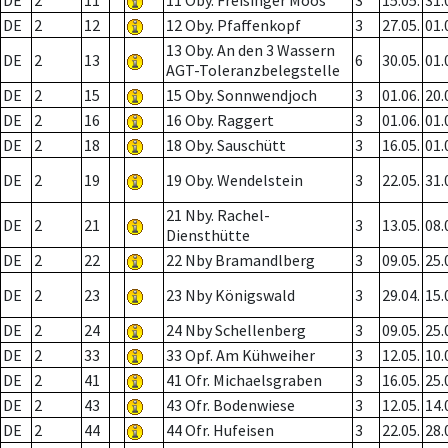
DE
2
11
11 Oby. Freisinger Moos
3
15.05.
31.
DE
2
12
12 Oby. Pfaffenkopf
3
27.05.
01.
13 Oby. An den 3 Wassern
DE
2
13
6
30.05.
01.
AGT-Toleranzbelegstelle
DE
2
15
15 Oby. Sonnwendjoch
3
01.06.
20.
DE
2
16
16 Oby. Raggert
3
01.06.
01.
DE
2
18
18 Oby. Sauschütt
3
16.05.
01.
DE
2
19
19 Oby. Wendelstein
3
22.05.
31.
21 Nby. Rachel-
DE
2
21
3
13.05.
08.
Diensthütte
DE
2
22
22 Nby Bramandlberg
3
09.05.
25.
DE
2
23
23 Nby Königswald
3
29.04.
15.
DE
2
24
24 Nby Schellenberg
3
09.05.
25.
DE
2
33
33 Opf. Am Kühweiher
3
12.05.
10.
DE
2
41
41 Ofr. Michaelsgraben
3
16.05.
25.
DE
2
43
43 Ofr. Bodenwiese
3
12.05.
14.
DE
2
44
44 Ofr. Hufeisen
3
22.05.
28.