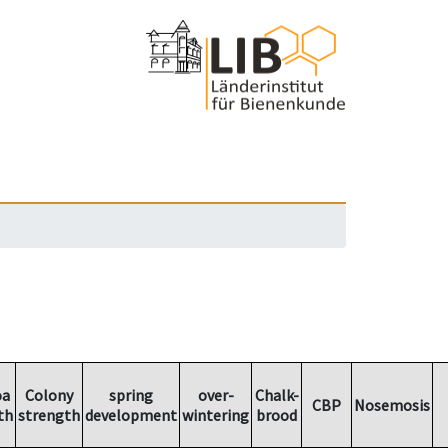
oa
Colony
spring
over-
Chalk-
CBP
Nosemosis
th
strength
development
wintering
brood