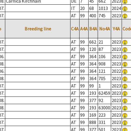
08.
Carnica Kirchhain
DE
7
45
662
2023
07.
IT
20
68
1013
2024
07.
AT
99
400
745
2023
o
Breeding line
C4A
A4A
B4A
No4A
Y4A
Cod
07.
AT
99
662
21
2023
07.
AT
99
120
87
2023
06.
AT
99
364
106
2023
08.
AT
99
364
908
2023
06.
AT
99
364
121
2022
08.
AT
99
364
705
2023
07.
AT
99
99
1
2023
07.
AT
99
193
62459
2023
08.
AT
99
377
92
2023
08.
AT
99
193
63000
2023
07.
AT
99
169
223
2023
07.
AT
99
888
331
2023
07.
AT
99
377
501
2023