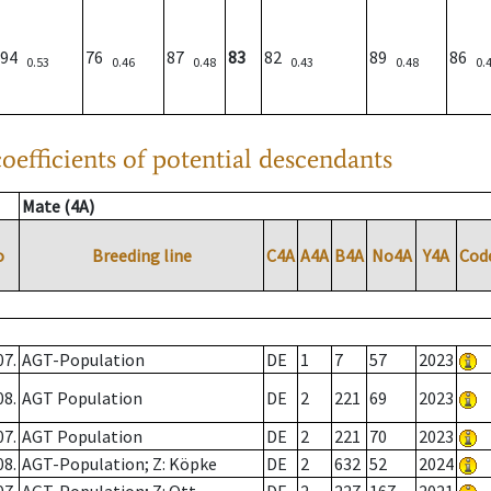
94
76
87
83
82
89
86
0.53
0.46
0.48
0.43
0.48
0.
oefficients of potential descendants
Mate (4A)
o
Breeding line
C4A
A4A
B4A
No4A
Y4A
Cod
07.
AGT-Population
DE
1
7
57
2023
08.
AGT Population
DE
2
221
69
2023
07.
AGT Population
DE
2
221
70
2023
08.
AGT-Population; Z: Köpke
DE
2
632
52
2024