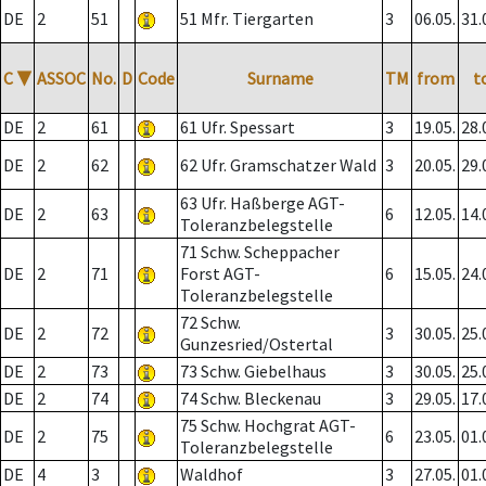
DE
2
51
51 Mfr. Tiergarten
3
06.05.
31.
C
▼
ASSOC
No.
D
Code
Surname
TM
from
t
DE
2
61
61 Ufr. Spessart
3
19.05.
28.
DE
2
62
62 Ufr. Gramschatzer Wald
3
20.05.
29.
63 Ufr. Haßberge AGT-
DE
2
63
6
12.05.
14.
Toleranzbelegstelle
71 Schw. Scheppacher
DE
2
71
Forst AGT-
6
15.05.
24.
Toleranzbelegstelle
72 Schw.
DE
2
72
3
30.05.
25.
Gunzesried/Ostertal
DE
2
73
73 Schw. Giebelhaus
3
30.05.
25.
DE
2
74
74 Schw. Bleckenau
3
29.05.
17.
75 Schw. Hochgrat AGT-
DE
2
75
6
23.05.
01.
Toleranzbelegstelle
DE
4
3
Waldhof
3
27.05.
01.