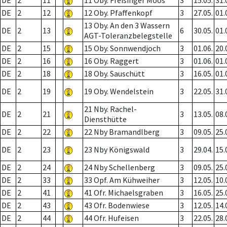
DE
2
11
11 Oby. Freisinger Moos
3
15.05.
31.
DE
2
12
12 Oby. Pfaffenkopf
3
27.05.
01.
13 Oby. An den 3 Wassern
DE
2
13
6
30.05.
01.
AGT-Toleranzbelegstelle
DE
2
15
15 Oby. Sonnwendjoch
3
01.06.
20.
DE
2
16
16 Oby. Raggert
3
01.06.
01.
DE
2
18
18 Oby. Sauschütt
3
16.05.
01.
DE
2
19
19 Oby. Wendelstein
3
22.05.
31.
21 Nby. Rachel-
DE
2
21
3
13.05.
08.
Diensthütte
DE
2
22
22 Nby Bramandlberg
3
09.05.
25.
DE
2
23
23 Nby Königswald
3
29.04.
15.
DE
2
24
24 Nby Schellenberg
3
09.05.
25.
DE
2
33
33 Opf. Am Kühweiher
3
12.05.
10.
DE
2
41
41 Ofr. Michaelsgraben
3
16.05.
25.
DE
2
43
43 Ofr. Bodenwiese
3
12.05.
14.
DE
2
44
44 Ofr. Hufeisen
3
22.05.
28.