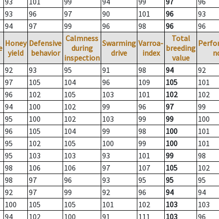
93
101
99
94
99
97
96
93
96
97
90
101
96
93
94
97
99
96
98
96
96
Calmness
Total
Honey
Defensive
Swarming
Varroa-
Perfo
e
during
breeding
yield
behavior
drive
index
n
inspection
value
92
93
95
91
98
94
92
97
105
104
96
109
105
101
96
102
105
103
101
102
102
94
100
102
99
96
97
99
95
100
102
103
99
99
100
96
105
104
99
98
100
101
95
102
105
100
99
100
101
95
103
103
93
101
99
98
98
106
106
97
107
105
102
98
97
96
93
95
95
95
92
97
99
92
96
94
94
100
105
105
101
102
103
103
94
102
100
91
111
103
96