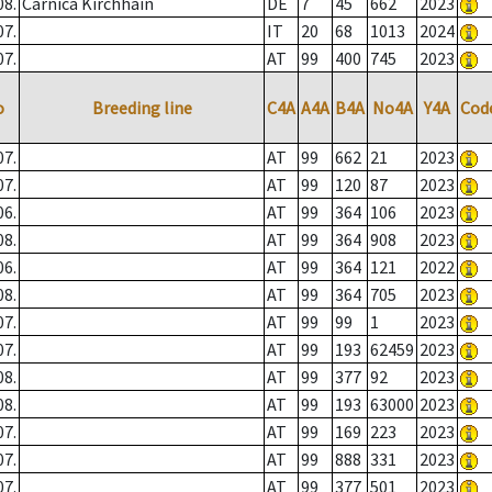
08.
Carnica Kirchhain
DE
7
45
662
2023
07.
IT
20
68
1013
2024
07.
AT
99
400
745
2023
o
Breeding line
C4A
A4A
B4A
No4A
Y4A
Cod
07.
AT
99
662
21
2023
07.
AT
99
120
87
2023
06.
AT
99
364
106
2023
08.
AT
99
364
908
2023
06.
AT
99
364
121
2022
08.
AT
99
364
705
2023
07.
AT
99
99
1
2023
07.
AT
99
193
62459
2023
08.
AT
99
377
92
2023
08.
AT
99
193
63000
2023
07.
AT
99
169
223
2023
07.
AT
99
888
331
2023
07.
AT
99
377
501
2023