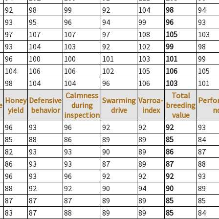
92
98
99
92
104
98
94
93
95
96
94
99
96
93
97
107
107
97
108
105
103
93
104
103
92
102
99
98
96
100
100
101
103
101
99
104
106
106
102
105
106
105
98
104
104
96
106
103
101
Calmness
Total
Honey
Defensive
Swarming
Varroa-
Perfo
e
during
breeding
yield
behavior
drive
index
n
inspection
value
96
93
96
92
92
92
93
85
88
86
89
89
85
84
82
93
93
90
89
86
87
86
93
93
87
89
87
88
96
93
96
92
92
92
93
88
92
92
90
94
90
89
87
87
87
89
89
85
85
83
87
88
89
89
85
84