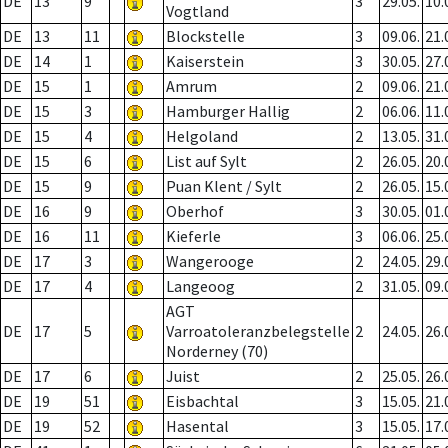
DE
13
9
3
29.05.
10.
Vogtland
DE
13
11
Blockstelle
3
09.06.
21.
DE
14
1
Kaiserstein
3
30.05.
27.
DE
15
1
Amrum
2
09.06.
21.
DE
15
3
Hamburger Hallig
2
06.06.
11.
DE
15
4
Helgoland
2
13.05.
31.
DE
15
6
List auf Sylt
2
26.05.
20.
DE
15
9
Puan Klent / Sylt
2
26.05.
15.
DE
16
9
Oberhof
3
30.05.
01.
DE
16
11
Kieferle
3
06.06.
25.
DE
17
3
Wangerooge
2
24.05.
29.
DE
17
4
Langeoog
2
31.05.
09.
AGT
DE
17
5
Varroatoleranzbelegstelle
2
24.05.
26.
Norderney (70)
DE
17
6
Juist
2
25.05.
26.
DE
19
51
Eisbachtal
3
15.05.
21.
DE
19
52
Hasental
3
15.05.
17.