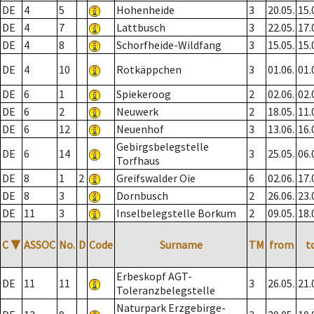
DE
4
5
Hohenheide
3
20.05.
15.
DE
4
7
Lattbusch
3
22.05.
17.
DE
4
8
Schorfheide-Wildfang
3
15.05.
15.
DE
4
10
Rotkäppchen
3
01.06.
01.
DE
6
1
Spiekeroog
2
02.06.
02.
DE
6
2
Neuwerk
2
18.05.
11.
DE
6
12
Neuenhof
3
13.06.
16.
Gebirgsbelegstelle
DE
6
14
3
25.05.
06.
Torfhaus
DE
8
1
2
Greifswalder Oie
6
02.06.
17.
DE
8
3
Dornbusch
2
26.06.
23.
DE
11
3
Inselbelegstelle Borkum
2
09.05.
18.
C
▼
ASSOC
No.
D
Code
Surname
TM
from
t
Erbeskopf AGT-
DE
11
11
3
26.05.
21.
Toleranzbelegstelle
Naturpark Erzgebirge-