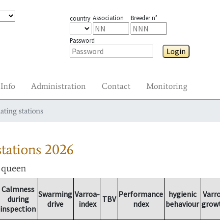
Association
Breeder n°
country
Password
Login
Info
Administration
Contact
Monitoring
ating stations
tations
2026
r queen
Calmness
Swarming
Varroa-
Performance
hygienic
Varr
during
TBV
drive
index
ndex
behaviour
grow
inspection