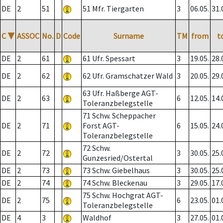
DE
2
51
51 Mfr. Tiergarten
3
06.05.
31.
C
▼
ASSOC
No.
D
Code
Surname
TM
from
t
DE
2
61
61 Ufr. Spessart
3
19.05.
28.
DE
2
62
62 Ufr. Gramschatzer Wald
3
20.05.
29.
63 Ufr. Haßberge AGT-
DE
2
63
6
12.05.
14.
Toleranzbelegstelle
71 Schw. Scheppacher
DE
2
71
Forst AGT-
6
15.05.
24.
Toleranzbelegstelle
72 Schw.
DE
2
72
3
30.05.
25.
Gunzesried/Ostertal
DE
2
73
73 Schw. Giebelhaus
3
30.05.
25.
DE
2
74
74 Schw. Bleckenau
3
29.05.
17.
75 Schw. Hochgrat AGT-
DE
2
75
6
23.05.
01.
Toleranzbelegstelle
DE
4
3
Waldhof
3
27.05.
01.