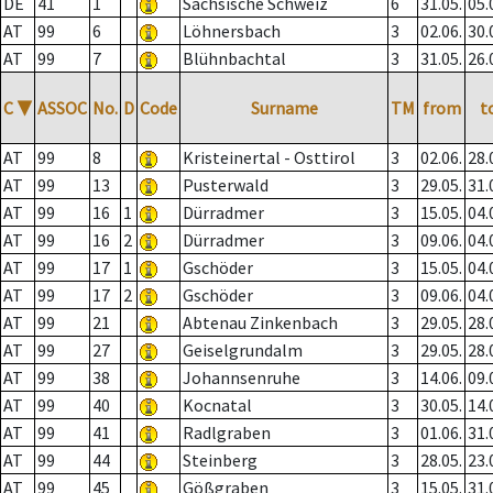
DE
41
1
Sächsische Schweiz
6
31.05.
05.
AT
99
6
Löhnersbach
3
02.06.
30.
AT
99
7
Blühnbachtal
3
31.05.
26.
C
▼
ASSOC
No.
D
Code
Surname
TM
from
t
AT
99
8
Kristeinertal - Osttirol
3
02.06.
28.
AT
99
13
Pusterwald
3
29.05.
31.
AT
99
16
1
Dürradmer
3
15.05.
04.
AT
99
16
2
Dürradmer
3
09.06.
04.
AT
99
17
1
Gschöder
3
15.05.
04.
AT
99
17
2
Gschöder
3
09.06.
04.
AT
99
21
Abtenau Zinkenbach
3
29.05.
28.
AT
99
27
Geiselgrundalm
3
29.05.
28.
AT
99
38
Johannsenruhe
3
14.06.
09.
AT
99
40
Kocnatal
3
30.05.
14.
AT
99
41
Radlgraben
3
01.06.
31.
AT
99
44
Steinberg
3
28.05.
23.
AT
99
45
Gößgraben
3
15.05.
31.