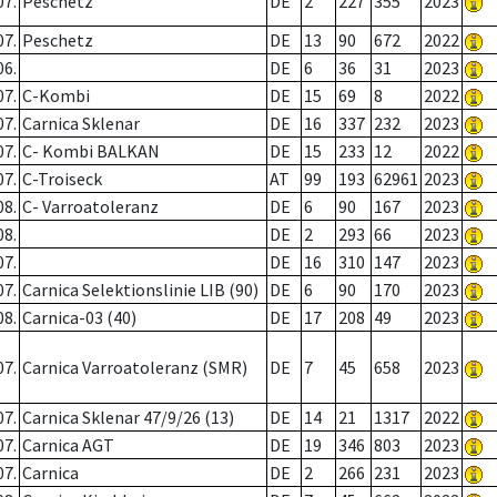
07.
Peschetz
DE
2
227
355
2023
07.
Peschetz
DE
13
90
672
2022
06.
DE
6
36
31
2023
07.
C-Kombi
DE
15
69
8
2022
07.
Carnica Sklenar
DE
16
337
232
2023
07.
C- Kombi BALKAN
DE
15
233
12
2022
07.
C-Troiseck
AT
99
193
62961
2023
08.
C- Varroatoleranz
DE
6
90
167
2023
08.
DE
2
293
66
2023
07.
DE
16
310
147
2023
07.
Carnica Selektionslinie LIB (90)
DE
6
90
170
2023
08.
Carnica-03 (40)
DE
17
208
49
2023
07.
Carnica Varroatoleranz (SMR)
DE
7
45
658
2023
07.
Carnica Sklenar 47/9/26 (13)
DE
14
21
1317
2022
07.
Carnica AGT
DE
19
346
803
2023
07.
Carnica
DE
2
266
231
2023