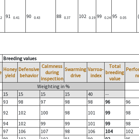
91
90
88
102
99
95
42
0.41
0.43
0.37
0.19
0.24
0.05
Breeding values
Calmness
Total
Honey
Defensive
Swarming
Varroa-
Perfo
e
during
breeding
yield
behavior
drive
index
n
inspection
value
Weighting in %
15
15
15
15
40
--
93
98
97
98
98
96
96
92
102
100
98
101
99
98
94
102
99
99
101
99
98
97
106
107
98
106
104
102