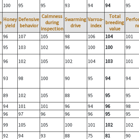
100
95
95
93
94
94
95
Calmness
Total
Honey
Defensive
Swarming
Varroa-
Perfo
e
during
breeding
yield
behavior
drive
index
n
inspection
value
96
107
105
98
106
104
101
95
103
102
96
100
100
99
96
102
105
102
104
103
101
93
98
100
90
95
94
94
89
102
105
88
95
95
95
94
101
101
96
94
96
98
96
97
96
96
96
95
95
99
105
105
100
101
102
102
92
94
93
88
75
81
90