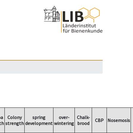
oa
Colony
spring
over-
Chalk-
CBP
Nosemosis
th
strength
development
wintering
brood