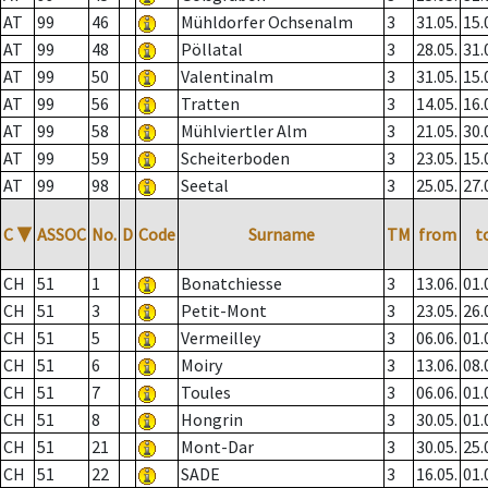
AT
99
46
Mühldorfer Ochsenalm
3
31.05.
15.
AT
99
48
Pöllatal
3
28.05.
31.
AT
99
50
Valentinalm
3
31.05.
15.
AT
99
56
Tratten
3
14.05.
16.
AT
99
58
Mühlviertler Alm
3
21.05.
30.
AT
99
59
Scheiterboden
3
23.05.
15.
AT
99
98
Seetal
3
25.05.
27.
C
▼
ASSOC
No.
D
Code
Surname
TM
from
t
CH
51
1
Bonatchiesse
3
13.06.
01.
CH
51
3
Petit-Mont
3
23.05.
26.
CH
51
5
Vermeilley
3
06.06.
01.
CH
51
6
Moiry
3
13.06.
08.
CH
51
7
Toules
3
06.06.
01.
CH
51
8
Hongrin
3
30.05.
01.
CH
51
21
Mont-Dar
3
30.05.
25.
CH
51
22
SADE
3
16.05.
01.