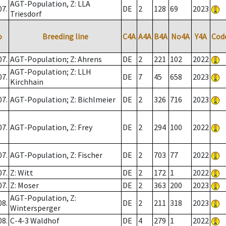
AGT-Population, Z: LLA
07.
DE
2
128
69
2023
Triesdorf
o
Breeding line
C4A
A4A
B4A
No4A
Y4A
Cod
07.
AGT-Population; Z: Ahrens
DE
2
221
102
2022
AGT-Population; Z: LLH
07.
DE
7
45
658
2023
Kirchhain
07.
AGT-Population; Z: Bichlmeier
DE
2
326
716
2023
07.
AGT-Population, Z: Frey
DE
2
294
100
2022
07.
AGT-Population, Z: Fischer
DE
2
703
77
2022
07.
Z: Witt
DE
2
172
1
2022
07.
Z: Moser
DE
2
363
200
2023
AGT-Population, Z:
08.
DE
2
211
318
2023
Wintersperger
08.
C-4-3 Waldhof
DE
4
279
1
2022