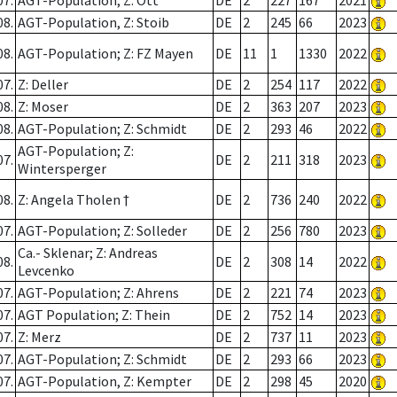
07.
AGT-Population; Z: Ott
DE
2
227
167
2021
08.
AGT-Population, Z: Stoib
DE
2
245
66
2023
08.
AGT-Population; Z: FZ Mayen
DE
11
1
1330
2022
07.
Z: Deller
DE
2
254
117
2022
08.
Z: Moser
DE
2
363
207
2023
08.
AGT-Population; Z: Schmidt
DE
2
293
46
2022
AGT-Population; Z:
07.
DE
2
211
318
2023
Wintersperger
08.
Z: Angela Tholen †
DE
2
736
240
2022
07.
AGT-Population; Z: Solleder
DE
2
256
780
2023
Ca.- Sklenar; Z: Andreas
08.
DE
2
308
14
2022
Levcenko
07.
AGT-Population; Z: Ahrens
DE
2
221
74
2023
07.
AGT Population; Z: Thein
DE
2
752
14
2023
07.
Z: Merz
DE
2
737
11
2023
07.
AGT-Population; Z: Schmidt
DE
2
293
66
2023
07.
AGT-Population, Z: Kempter
DE
2
298
45
2020