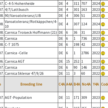
07.
C-4-5 Hohenheide
DE
4
311
707
2024
07.
4/7/Lattbusch
DE
4
301
163
2023
08.
90/Varoatoleranz/LIB
DE
4
306
51
2023
Varoatoleranz/Rotkäppchen/4-
08.
DE
4
307
124
2024
10
08.
Carnica Troiseck Hoffmann (21)
DE
6
36
31
2023
08.
Carnica
DE
6
1
736
2023
08.
C-T 1075
DE
6
198
42
2023
07.
Carnica -Celle
DE
6
1
2786
2022
06.
Carnica AGT
DE
15
252
1
2023
07.
Carnica
DE
6
90
146
2023
07.
Carnica Sklenar 47/9/26
DE
11
3
60
2022
o
Breeding line
C4A
A4A
B4A
No4A
Y4A
Cod
07.
AGT-Population
DE
11
171
309
2023