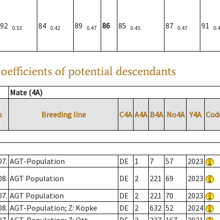
92
84
89
86
85
87
91
0.53
0.42
0.47
0.45
0.47
0.
oefficients of potential descendants
Mate (4A)
o
Breeding line
C4A
A4A
B4A
No4A
Y4A
Cod
07.
AGT-Population
DE
1
7
57
2023
08.
AGT Population
DE
2
221
69
2023
07.
AGT Population
DE
2
221
70
2023
08.
AGT-Population; Z: Köpke
DE
2
632
52
2024