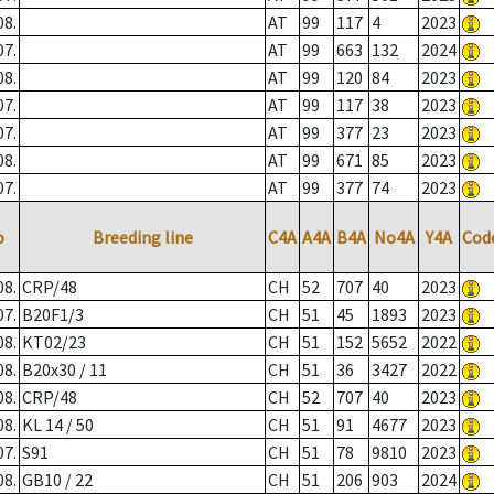
08.
AT
99
117
4
2023
07.
AT
99
663
132
2024
08.
AT
99
120
84
2023
07.
AT
99
117
38
2023
07.
AT
99
377
23
2023
08.
AT
99
671
85
2023
07.
AT
99
377
74
2023
o
Breeding line
C4A
A4A
B4A
No4A
Y4A
Cod
08.
CRP/48
CH
52
707
40
2023
07.
B20F1/3
CH
51
45
1893
2023
08.
KT02/23
CH
51
152
5652
2022
08.
B20x30 / 11
CH
51
36
3427
2022
08.
CRP/48
CH
52
707
40
2023
08.
KL 14 / 50
CH
51
91
4677
2023
07.
S91
CH
51
78
9810
2023
08.
GB10 / 22
CH
51
206
903
2024