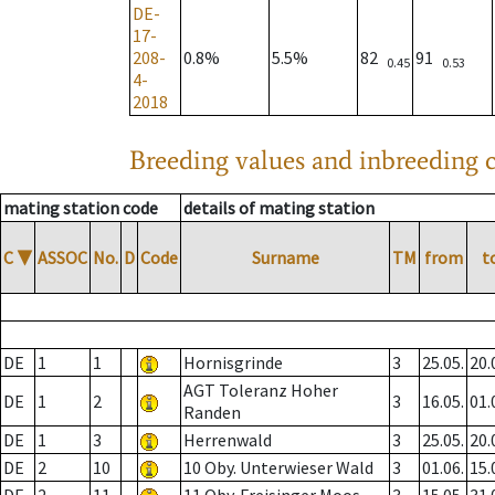
DE-
17-
208-
0.8%
5.5%
82
91
0.45
0.53
4-
2018
Breeding values and inbreeding c
mating station code
details of mating station
C
▼
ASSOC
No.
D
Code
Surname
TM
from
t
DE
1
1
Hornisgrinde
3
25.05.
20.
AGT Toleranz Hoher
DE
1
2
3
16.05.
01.
Randen
DE
1
3
Herrenwald
3
25.05.
20.
DE
2
10
10 Oby. Unterwieser Wald
3
01.06.
15.