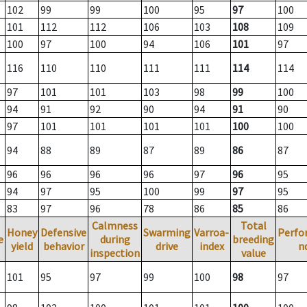
102
99
99
100
95
97
100
101
112
112
106
103
108
109
100
97
100
94
106
101
97
116
110
110
111
111
114
114
97
101
101
103
98
99
100
94
91
92
90
94
91
90
97
101
101
101
101
100
100
94
88
89
87
89
86
87
96
96
96
96
97
96
95
94
97
95
100
99
97
95
83
97
96
78
86
85
86
Calmness
Total
Honey
Defensive
Swarming
Varroa-
Perfo
e
during
breeding
yield
behavior
drive
index
n
inspection
value
101
95
97
99
100
98
97