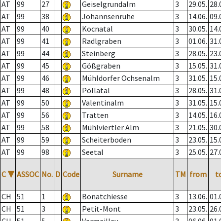
AT
99
27
Geiselgrundalm
3
29.05.
28.
AT
99
38
Johannsenruhe
3
14.06.
09.
AT
99
40
Kocnatal
3
30.05.
14.
AT
99
41
Radlgraben
3
01.06.
31.
AT
99
44
Steinberg
3
28.05.
23.
AT
99
45
Gößgraben
3
15.05.
31.
AT
99
46
Mühldorfer Ochsenalm
3
31.05.
15.
AT
99
48
Pöllatal
3
28.05.
31.
AT
99
50
Valentinalm
3
31.05.
15.
AT
99
56
Tratten
3
14.05.
16.
AT
99
58
Mühlviertler Alm
3
21.05.
30.
AT
99
59
Scheiterboden
3
23.05.
15.
AT
99
98
Seetal
3
25.05.
27.
C
▼
ASSOC
No.
D
Code
Surname
TM
from
t
CH
51
1
Bonatchiesse
3
13.06.
01.
CH
51
3
Petit-Mont
3
23.05.
26.