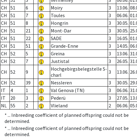
CH
51
5
Vermeilley
3
06.06.
01.
CH
51
6
Moiry
3
13.06.
08.
CH
51
7
Toules
3
06.06.
01.
CH
51
8
Hongrin
3
30.05.
01.
CH
51
21
Mont-Dar
3
30.05.
25.
CH
51
22
SADE
3
16.05.
01.
CH
51
51
Grande-Enne
3
14.05.
06.
CH
52
5
Greina
3
13.06.
31.
CH
52
7
Justistal
3
26.05.
31.
Hochgebirgsbelegstelle S-
CH
52
9
3
13.06.
26.
charl
CH
52
39
Nessleren
3
30.05.
29.
IT
4
1
Val Genova (TN)
3
06.06.
31.
IT
20
3
Pederü
3
27.05.
13.
NL
55
2
Vlieland
2
06.06.
05.
* ...
Inbreeding coefficient of planned offspring could not be
determined.
* ...
Inbreeding coefficient of planned offspring could not be
determined.