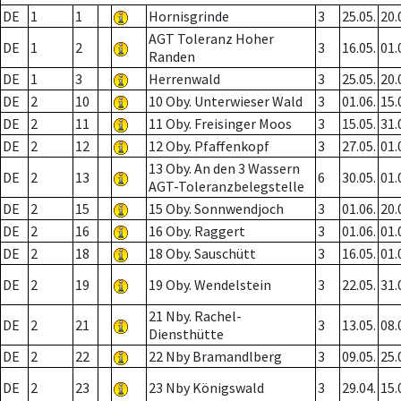
DE
1
1
Hornisgrinde
3
25.05.
20.
AGT Toleranz Hoher
DE
1
2
3
16.05.
01.
Randen
DE
1
3
Herrenwald
3
25.05.
20.
DE
2
10
10 Oby. Unterwieser Wald
3
01.06.
15.
DE
2
11
11 Oby. Freisinger Moos
3
15.05.
31.
DE
2
12
12 Oby. Pfaffenkopf
3
27.05.
01.
13 Oby. An den 3 Wassern
DE
2
13
6
30.05.
01.
AGT-Toleranzbelegstelle
DE
2
15
15 Oby. Sonnwendjoch
3
01.06.
20.
DE
2
16
16 Oby. Raggert
3
01.06.
01.
DE
2
18
18 Oby. Sauschütt
3
16.05.
01.
DE
2
19
19 Oby. Wendelstein
3
22.05.
31.
21 Nby. Rachel-
DE
2
21
3
13.05.
08.
Diensthütte
DE
2
22
22 Nby Bramandlberg
3
09.05.
25.
DE
2
23
23 Nby Königswald
3
29.04.
15.