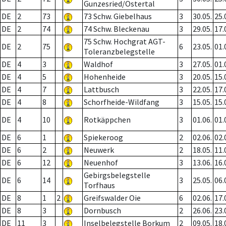
Gunzesried/Ostertal
DE
2
73
73 Schw. Giebelhaus
3
30.05.
25.
DE
2
74
74 Schw. Bleckenau
3
29.05.
17.
75 Schw. Hochgrat AGT-
DE
2
75
6
23.05.
01.
Toleranzbelegstelle
DE
4
3
Waldhof
3
27.05.
01.
DE
4
5
Hohenheide
3
20.05.
15.
DE
4
7
Lattbusch
3
22.05.
17.
DE
4
8
Schorfheide-Wildfang
3
15.05.
15.
DE
4
10
Rotkäppchen
3
01.06.
01.
DE
6
1
Spiekeroog
2
02.06.
02.
DE
6
2
Neuwerk
2
18.05.
11.
DE
6
12
Neuenhof
3
13.06.
16.
Gebirgsbelegstelle
DE
6
14
3
25.05.
06.
Torfhaus
DE
8
1
2
Greifswalder Oie
6
02.06.
17.
DE
8
3
Dornbusch
2
26.06.
23.
DE
11
3
Inselbelegstelle Borkum
2
09.05.
18.