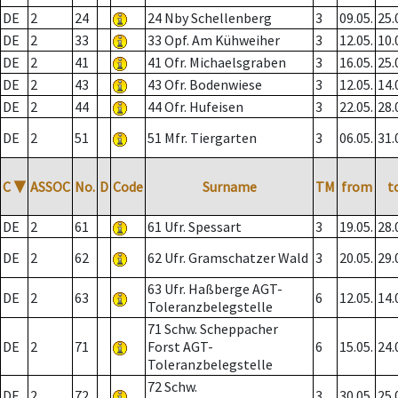
DE
2
24
24 Nby Schellenberg
3
09.05.
25.
DE
2
33
33 Opf. Am Kühweiher
3
12.05.
10.
DE
2
41
41 Ofr. Michaelsgraben
3
16.05.
25.
DE
2
43
43 Ofr. Bodenwiese
3
12.05.
14.
DE
2
44
44 Ofr. Hufeisen
3
22.05.
28.
DE
2
51
51 Mfr. Tiergarten
3
06.05.
31.
C
▼
ASSOC
No.
D
Code
Surname
TM
from
t
DE
2
61
61 Ufr. Spessart
3
19.05.
28.
DE
2
62
62 Ufr. Gramschatzer Wald
3
20.05.
29.
63 Ufr. Haßberge AGT-
DE
2
63
6
12.05.
14.
Toleranzbelegstelle
71 Schw. Scheppacher
DE
2
71
Forst AGT-
6
15.05.
24.
Toleranzbelegstelle
72 Schw.
DE
2
72
3
30.05.
25.