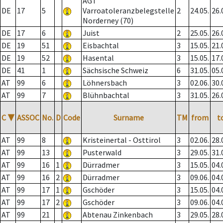
AGT
DE
17
5
Varroatoleranzbelegstelle
2
24.05.
26.
Norderney (70)
DE
17
6
Juist
2
25.05.
26.
DE
19
51
Eisbachtal
3
15.05.
21.
DE
19
52
Hasental
3
15.05.
17.
DE
41
1
Sächsische Schweiz
6
31.05.
05.
AT
99
6
Löhnersbach
3
02.06.
30.
AT
99
7
Blühnbachtal
3
31.05.
26.
C
▼
ASSOC
No.
D
Code
Surname
TM
from
t
AT
99
8
Kristeinertal - Osttirol
3
02.06.
28.
AT
99
13
Pusterwald
3
29.05.
31.
AT
99
16
1
Dürradmer
3
15.05.
04.
AT
99
16
2
Dürradmer
3
09.06.
04.
AT
99
17
1
Gschöder
3
15.05.
04.
AT
99
17
2
Gschöder
3
09.06.
04.
AT
99
21
Abtenau Zinkenbach
3
29.05.
28.