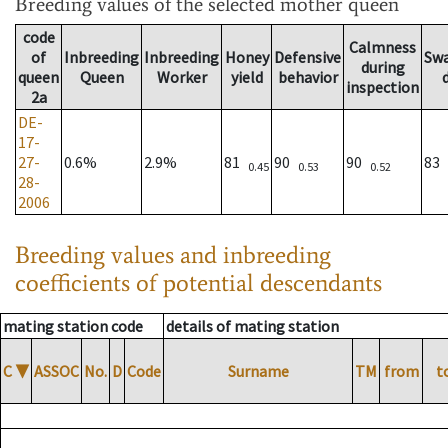
Breeding values
of the selected mother queen
code
Calmness
of
Inbreeding
Inbreeding
Honey
Defensive
Sw
during
queen
Queen
Worker
yield
behavior
inspection
2a
DE-
17-
27-
0.6%
2.9%
81
90
90
83
0.45
0.53
0.52
28-
2006
Breeding values and inbreeding
coefficients of potential descendants
mating station code
details of mating station
C
▼
ASSOC
No.
D
Code
Surname
TM
from
t