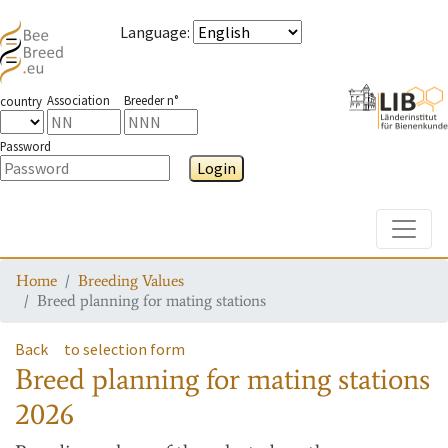
Language
:
Association
Breeder n°
country
Password
Login
Toggle
Home
Breeding Values
Breed planning for mating stations
Back
to selection form
Breed planning for mating stations
2026