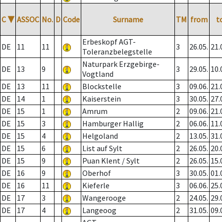
C
▼
ASSOC
No.
D
Code
Surname
TM
from
t
Erbeskopf AGT-
DE
11
11
3
26.05.
21.
Toleranzbelegstelle
Naturpark Erzgebirge-
DE
13
9
3
29.05.
10.
Vogtland
DE
13
11
Blockstelle
3
09.06.
21.
DE
14
1
Kaiserstein
3
30.05.
27.
DE
15
1
Amrum
2
09.06.
21.
DE
15
3
Hamburger Hallig
2
06.06.
11.
DE
15
4
Helgoland
2
13.05.
31.
DE
15
6
List auf Sylt
2
26.05.
20.
DE
15
9
Puan Klent / Sylt
2
26.05.
15.
DE
16
9
Oberhof
3
30.05.
01.
DE
16
11
Kieferle
3
06.06.
25.
DE
17
3
Wangerooge
2
24.05.
29.
DE
17
4
Langeoog
2
31.05.
09.