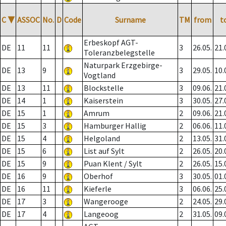
C
▼
ASSOC
No.
D
Code
Surname
TM
from
t
Erbeskopf AGT-
DE
11
11
3
26.05.
21.
Toleranzbelegstelle
Naturpark Erzgebirge-
DE
13
9
3
29.05.
10.
Vogtland
DE
13
11
Blockstelle
3
09.06.
21.
DE
14
1
Kaiserstein
3
30.05.
27.
DE
15
1
Amrum
2
09.06.
21.
DE
15
3
Hamburger Hallig
2
06.06.
11.
DE
15
4
Helgoland
2
13.05.
31.
DE
15
6
List auf Sylt
2
26.05.
20.
DE
15
9
Puan Klent / Sylt
2
26.05.
15.
DE
16
9
Oberhof
3
30.05.
01.
DE
16
11
Kieferle
3
06.06.
25.
DE
17
3
Wangerooge
2
24.05.
29.
DE
17
4
Langeoog
2
31.05.
09.