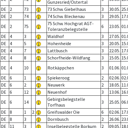
Gunzesried/Ostertal
DE
2
73
73 Schw. Giebelhaus
3
30.05.
25.
DE
2
74
74 Schw. Bleckenau
3
29.05.
17.
75 Schw. Hochgrat AGT-
DE
2
75
6
23.05.
01.
Toleranzbelegstelle
DE
4
3
Waldhof
3
27.05.
01.
DE
4
5
Hohenheide
3
20.05.
15.
DE
4
7
Lattbusch
3
22.05.
17.
DE
4
8
Schorfheide-Wildfang
3
15.05.
15.
DE
4
10
Rotkäppchen
3
01.06.
01.
DE
6
1
Spiekeroog
2
02.06.
02.
DE
6
2
Neuwerk
2
18.05.
11.
DE
6
12
Neuenhof
3
13.06.
16.
Gebirgsbelegstelle
DE
6
14
3
25.05.
06.
Torfhaus
DE
8
1
2
Greifswalder Oie
6
02.06.
17.
DE
8
3
Dornbusch
2
26.06.
23.
DE
11
3
Inselbelegstelle Borkum
2
09.05.
18.