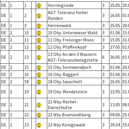
DE
1
1
Hornisgrinde
3
25.05.
20.
AGT Toleranz Hoher
DE
1
2
3
16.05.
01.
Randen
DE
1
3
Herrenwald
3
25.05.
20.
DE
2
10
10 Oby. Unterwieser Wald
3
01.06.
15.
DE
2
11
11 Oby. Freisinger Moos
3
15.05.
31.
DE
2
12
12 Oby. Pfaffenkopf
3
27.05.
01.
13 Oby. An den 3 Wassern
DE
2
13
6
30.05.
01.
AGT-Toleranzbelegstelle
DE
2
15
15 Oby. Sonnwendjoch
3
01.06.
20.
DE
2
16
16 Oby. Raggert
3
01.06.
01.
DE
2
18
18 Oby. Sauschütt
3
16.05.
01.
DE
2
19
19 Oby. Wendelstein
3
22.05.
31.
21 Nby. Rachel-
DE
2
21
3
13.05.
08.
Diensthütte
DE
2
22
22 Nby Bramandlberg
3
09.05.
25.
DE
2
23
23 Nby Königswald
3
29.04.
15.