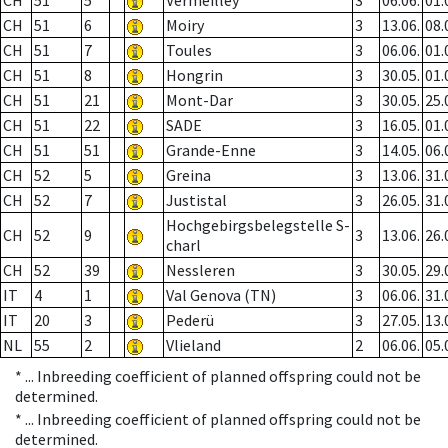
CH
51
5
Vermeilley
3
06.06.
01.
CH
51
6
Moiry
3
13.06.
08.
CH
51
7
Toules
3
06.06.
01.
CH
51
8
Hongrin
3
30.05.
01.
CH
51
21
Mont-Dar
3
30.05.
25.
CH
51
22
SADE
3
16.05.
01.
CH
51
51
Grande-Enne
3
14.05.
06.
CH
52
5
Greina
3
13.06.
31.
CH
52
7
Justistal
3
26.05.
31.
Hochgebirgsbelegstelle S-
CH
52
9
3
13.06.
26.
charl
CH
52
39
Nessleren
3
30.05.
29.
IT
4
1
Val Genova (TN)
3
06.06.
31.
IT
20
3
Pederü
3
27.05.
13.
NL
55
2
Vlieland
2
06.06.
05.
* ...
Inbreeding coefficient of planned offspring could not be
determined.
* ...
Inbreeding coefficient of planned offspring could not be
determined.