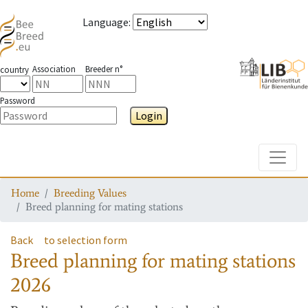
Language
:
Association
Breeder n°
country
Password
Login
Toggle
Home
Breeding Values
Breed planning for mating stations
Back
to selection form
Breed planning for mating stations
2026