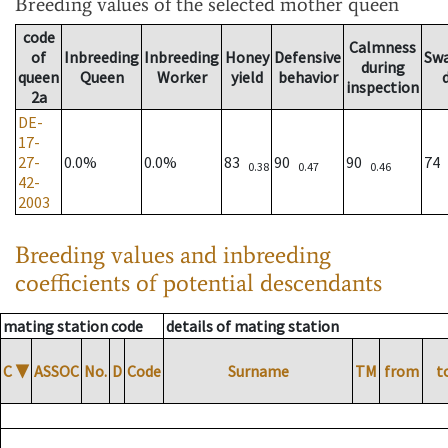
Breeding values
of the selected mother queen
code
Calmness
of
Inbreeding
Inbreeding
Honey
Defensive
Sw
during
queen
Queen
Worker
yield
behavior
inspection
2a
DE-
17-
27-
0.0%
0.0%
83
90
90
74
0.38
0.47
0.46
42-
2003
Breeding values and inbreeding
coefficients of potential descendants
mating station code
details of mating station
C
▼
ASSOC
No.
D
Code
Surname
TM
from
t