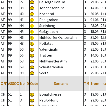
AT
99
27
Geiselgrundalm
3
29.05.
28.
AT
99
38
Johannsenruhe
3
14.06.
09.
AT
99
40
Kocnatal
3
30.05.
14.
AT
99
41
Radlgraben
3
01.06.
31.
AT
99
44
Steinberg
3
28.05.
23.
AT
99
45
Gößgraben
3
15.05.
31.
AT
99
46
Mühldorfer Ochsenalm
3
31.05.
15.
AT
99
48
Pöllatal
3
28.05.
31.
AT
99
50
Valentinalm
3
31.05.
15.
AT
99
56
Tratten
3
14.05.
16.
AT
99
58
Mühlviertler Alm
3
21.05.
30.
AT
99
59
Scheiterboden
3
23.05.
15.
AT
99
98
Seetal
3
25.05.
27.
C
▼
ASSOC
No.
D
Code
Surname
TM
from
t
CH
51
1
Bonatchiesse
3
13.06.
01.
CH
51
3
Petit-Mont
3
23.05.
26.