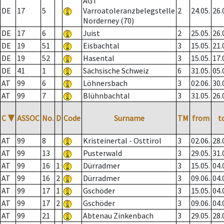
AGT
DE
17
5
Varroatoleranzbelegstelle
2
24.05.
26.
Norderney (70)
DE
17
6
Juist
2
25.05.
26.
DE
19
51
Eisbachtal
3
15.05.
21.
DE
19
52
Hasental
3
15.05.
17.
DE
41
1
Sächsische Schweiz
6
31.05.
05.
AT
99
6
Löhnersbach
3
02.06.
30.
AT
99
7
Blühnbachtal
3
31.05.
26.
C
▼
ASSOC
No.
D
Code
Surname
TM
from
t
AT
99
8
Kristeinertal - Osttirol
3
02.06.
28.
AT
99
13
Pusterwald
3
29.05.
31.
AT
99
16
1
Dürradmer
3
15.05.
04.
AT
99
16
2
Dürradmer
3
09.06.
04.
AT
99
17
1
Gschöder
3
15.05.
04.
AT
99
17
2
Gschöder
3
09.06.
04.
AT
99
21
Abtenau Zinkenbach
3
29.05.
28.