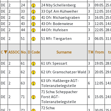
DE
2
24
24 Nby Schellenberg
3
09.05.
25.
DE
2
33
33 Opf. Am Kühweiher
3
12.05.
10.
DE
2
41
41 Ofr. Michaelsgraben
3
16.05.
25.
DE
2
43
43 Ofr. Bodenwiese
3
12.05.
14.
DE
2
44
44 Ofr. Hufeisen
3
22.05.
28.
DE
2
51
51 Mfr. Tiergarten
3
06.05.
31.
C
▼
ASSOC
No.
D
Code
Surname
TM
from
t
DE
2
61
61 Ufr. Spessart
3
19.05.
28.
DE
2
62
62 Ufr. Gramschatzer Wald
3
20.05.
29.
63 Ufr. Haßberge AGT-
DE
2
63
6
12.05.
14.
Toleranzbelegstelle
71 Schw. Scheppacher
DE
2
71
Forst AGT-
6
15.05.
24.
Toleranzbelegstelle
72 Schw.
DE
2
72
3
30.05.
25.