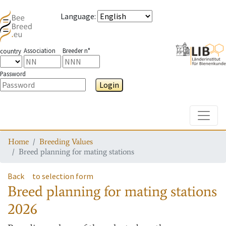
Language
:
Association
Breeder n°
country
Password
Login
Toggle
Home
Breeding Values
Breed planning for mating stations
Back
to selection form
Breed planning for mating stations
2026