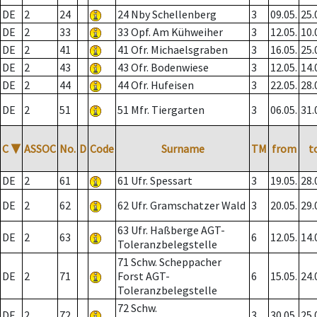
DE
2
24
24 Nby Schellenberg
3
09.05.
25.
DE
2
33
33 Opf. Am Kühweiher
3
12.05.
10.
DE
2
41
41 Ofr. Michaelsgraben
3
16.05.
25.
DE
2
43
43 Ofr. Bodenwiese
3
12.05.
14.
DE
2
44
44 Ofr. Hufeisen
3
22.05.
28.
DE
2
51
51 Mfr. Tiergarten
3
06.05.
31.
C
▼
ASSOC
No.
D
Code
Surname
TM
from
t
DE
2
61
61 Ufr. Spessart
3
19.05.
28.
DE
2
62
62 Ufr. Gramschatzer Wald
3
20.05.
29.
63 Ufr. Haßberge AGT-
DE
2
63
6
12.05.
14.
Toleranzbelegstelle
71 Schw. Scheppacher
DE
2
71
Forst AGT-
6
15.05.
24.
Toleranzbelegstelle
72 Schw.
DE
2
72
3
30.05.
25.