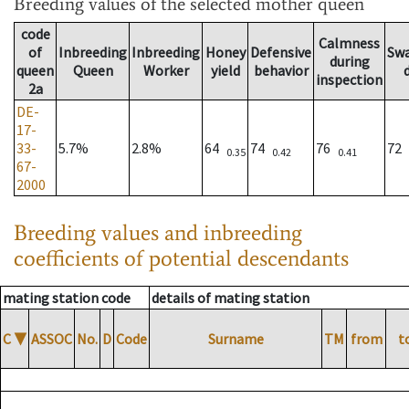
Breeding values
of the selected mother queen
code
Calmness
of
Inbreeding
Inbreeding
Honey
Defensive
Sw
during
queen
Queen
Worker
yield
behavior
inspection
2a
DE-
17-
33-
5.7%
2.8%
64
74
76
72
0.35
0.42
0.41
67-
2000
Breeding values and inbreeding
coefficients of potential descendants
mating station code
details of mating station
C
▼
ASSOC
No.
D
Code
Surname
TM
from
t