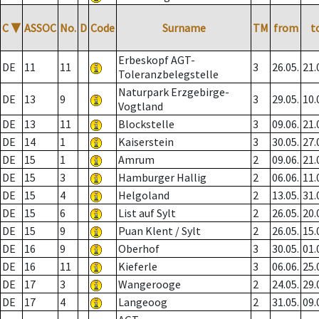
C
▼
ASSOC
No.
D
Code
Surname
TM
from
t
Erbeskopf AGT-
DE
11
11
3
26.05.
21.
Toleranzbelegstelle
Naturpark Erzgebirge-
DE
13
9
3
29.05.
10.
Vogtland
DE
13
11
Blockstelle
3
09.06.
21.
DE
14
1
Kaiserstein
3
30.05.
27.
DE
15
1
Amrum
2
09.06.
21.
DE
15
3
Hamburger Hallig
2
06.06.
11.
DE
15
4
Helgoland
2
13.05.
31.
DE
15
6
List auf Sylt
2
26.05.
20.
DE
15
9
Puan Klent / Sylt
2
26.05.
15.
DE
16
9
Oberhof
3
30.05.
01.
DE
16
11
Kieferle
3
06.06.
25.
DE
17
3
Wangerooge
2
24.05.
29.
DE
17
4
Langeoog
2
31.05.
09.