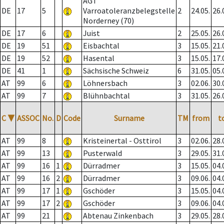
AGT
DE
17
5
Varroatoleranzbelegstelle
2
24.05.
26.
Norderney (70)
DE
17
6
Juist
2
25.05.
26.
DE
19
51
Eisbachtal
3
15.05.
21.
DE
19
52
Hasental
3
15.05.
17.
DE
41
1
Sächsische Schweiz
6
31.05.
05.
AT
99
6
Löhnersbach
3
02.06.
30.
AT
99
7
Blühnbachtal
3
31.05.
26.
C
▼
ASSOC
No.
D
Code
Surname
TM
from
t
AT
99
8
Kristeinertal - Osttirol
3
02.06.
28.
AT
99
13
Pusterwald
3
29.05.
31.
AT
99
16
1
Dürradmer
3
15.05.
04.
AT
99
16
2
Dürradmer
3
09.06.
04.
AT
99
17
1
Gschöder
3
15.05.
04.
AT
99
17
2
Gschöder
3
09.06.
04.
AT
99
21
Abtenau Zinkenbach
3
29.05.
28.