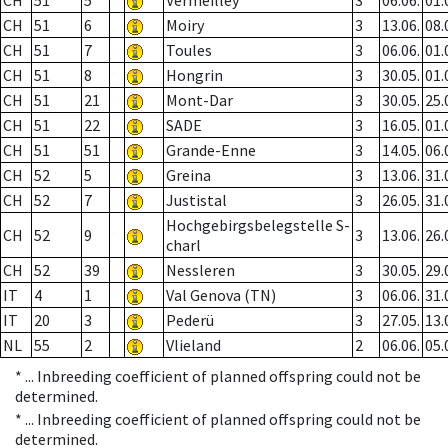
CH
51
5
Vermeilley
3
06.06.
01.
CH
51
6
Moiry
3
13.06.
08.
CH
51
7
Toules
3
06.06.
01.
CH
51
8
Hongrin
3
30.05.
01.
CH
51
21
Mont-Dar
3
30.05.
25.
CH
51
22
SADE
3
16.05.
01.
CH
51
51
Grande-Enne
3
14.05.
06.
CH
52
5
Greina
3
13.06.
31.
CH
52
7
Justistal
3
26.05.
31.
Hochgebirgsbelegstelle S-
CH
52
9
3
13.06.
26.
charl
CH
52
39
Nessleren
3
30.05.
29.
IT
4
1
Val Genova (TN)
3
06.06.
31.
IT
20
3
Pederü
3
27.05.
13.
NL
55
2
Vlieland
2
06.06.
05.
* ...
Inbreeding coefficient of planned offspring could not be
determined.
* ...
Inbreeding coefficient of planned offspring could not be
determined.