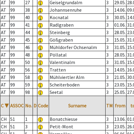
AT
99
27
Geiselgrundalm
3
29.05.
28.
AT
99
38
Johannsenruhe
3
14.06.
09.
AT
99
40
Kocnatal
3
30.05.
14.
AT
99
41
Radlgraben
3
01.06.
31.
AT
99
44
Steinberg
3
28.05.
23.
AT
99
45
Gößgraben
3
15.05.
31.
AT
99
46
Mühldorfer Ochsenalm
3
31.05.
15.
AT
99
48
Pöllatal
3
28.05.
31.
AT
99
50
Valentinalm
3
31.05.
15.
AT
99
56
Tratten
3
14.05.
16.
AT
99
58
Mühlviertler Alm
3
21.05.
30.
AT
99
59
Scheiterboden
3
23.05.
15.
AT
99
98
Seetal
3
25.05.
27.
C
▼
ASSOC
No.
D
Code
Surname
TM
from
t
CH
51
1
Bonatchiesse
3
13.06.
01.
CH
51
3
Petit-Mont
3
23.05.
26.