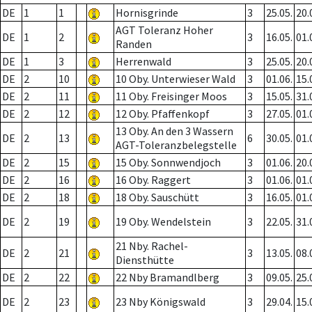
DE
1
1
Hornisgrinde
3
25.05.
20.
AGT Toleranz Hoher
DE
1
2
3
16.05.
01.
Randen
DE
1
3
Herrenwald
3
25.05.
20.
DE
2
10
10 Oby. Unterwieser Wald
3
01.06.
15.
DE
2
11
11 Oby. Freisinger Moos
3
15.05.
31.
DE
2
12
12 Oby. Pfaffenkopf
3
27.05.
01.
13 Oby. An den 3 Wassern
DE
2
13
6
30.05.
01.
AGT-Toleranzbelegstelle
DE
2
15
15 Oby. Sonnwendjoch
3
01.06.
20.
DE
2
16
16 Oby. Raggert
3
01.06.
01.
DE
2
18
18 Oby. Sauschütt
3
16.05.
01.
DE
2
19
19 Oby. Wendelstein
3
22.05.
31.
21 Nby. Rachel-
DE
2
21
3
13.05.
08.
Diensthütte
DE
2
22
22 Nby Bramandlberg
3
09.05.
25.
DE
2
23
23 Nby Königswald
3
29.04.
15.