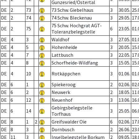
Gunzesried/Ostertal
DE
2
73
73 Schw. Giebelhaus
3
30.05.
25.
DE
2
74
74 Schw. Bleckenau
3
29.05.
17.
75 Schw. Hochgrat AGT-
DE
2
75
6
23.05.
01.
Toleranzbelegstelle
DE
4
3
Waldhof
3
27.05.
01.
DE
4
5
Hohenheide
3
20.05.
15.
DE
4
7
Lattbusch
3
22.05.
17.
DE
4
8
Schorfheide-Wildfang
3
15.05.
15.
DE
4
10
Rotkäppchen
3
01.06.
01.
DE
6
1
Spiekeroog
2
02.06.
02.
DE
6
2
Neuwerk
2
18.05.
11.
DE
6
12
Neuenhof
3
13.06.
16.
Gebirgsbelegstelle
DE
6
14
3
25.05.
06.
Torfhaus
DE
8
1
2
Greifswalder Oie
6
02.06.
17.
DE
8
3
Dornbusch
2
26.06.
23.
DE
11
3
Inselbelegstelle Borkum
2
09.05.
18.